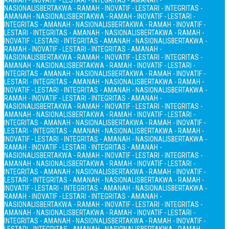
RAMAH - INOVATIF - LESTARI - INTEGRITAS - AMANAH -
NASIONALIS
BERTAKWA - RAMAH - INOVATIF - LESTARI - INTEGRITAS -
AMANAH - NASIONALIS
BERTAKWA - RAMAH - INOVATIF - LESTARI -
INTEGRITAS - AMANAH - NASIONALIS
BERTAKWA - RAMAH - INOVATIF -
LESTARI - INTEGRITAS - AMANAH - NASIONALIS
BERTAKWA - RAMAH -
INOVATIF - LESTARI - INTEGRITAS - AMANAH - NASIONALIS
BERTAKWA -
RAMAH - INOVATIF - LESTARI - INTEGRITAS - AMANAH -
NASIONALIS
BERTAKWA - RAMAH - INOVATIF - LESTARI - INTEGRITAS -
AMANAH - NASIONALIS
BERTAKWA - RAMAH - INOVATIF - LESTARI -
INTEGRITAS - AMANAH - NASIONALIS
BERTAKWA - RAMAH - INOVATIF -
LESTARI - INTEGRITAS - AMANAH - NASIONALIS
BERTAKWA - RAMAH -
INOVATIF - LESTARI - INTEGRITAS - AMANAH - NASIONALIS
BERTAKWA -
RAMAH - INOVATIF - LESTARI - INTEGRITAS - AMANAH -
NASIONALIS
BERTAKWA - RAMAH - INOVATIF - LESTARI - INTEGRITAS -
AMANAH - NASIONALIS
BERTAKWA - RAMAH - INOVATIF - LESTARI -
INTEGRITAS - AMANAH - NASIONALIS
BERTAKWA - RAMAH - INOVATIF -
LESTARI - INTEGRITAS - AMANAH - NASIONALIS
BERTAKWA - RAMAH -
INOVATIF - LESTARI - INTEGRITAS - AMANAH - NASIONALIS
BERTAKWA -
RAMAH - INOVATIF - LESTARI - INTEGRITAS - AMANAH -
NASIONALIS
BERTAKWA - RAMAH - INOVATIF - LESTARI - INTEGRITAS -
AMANAH - NASIONALIS
BERTAKWA - RAMAH - INOVATIF - LESTARI -
INTEGRITAS - AMANAH - NASIONALIS
BERTAKWA - RAMAH - INOVATIF -
LESTARI - INTEGRITAS - AMANAH - NASIONALIS
BERTAKWA - RAMAH -
INOVATIF - LESTARI - INTEGRITAS - AMANAH - NASIONALIS
BERTAKWA -
RAMAH - INOVATIF - LESTARI - INTEGRITAS - AMANAH -
NASIONALIS
BERTAKWA - RAMAH - INOVATIF - LESTARI - INTEGRITAS -
AMANAH - NASIONALIS
BERTAKWA - RAMAH - INOVATIF - LESTARI -
INTEGRITAS - AMANAH - NASIONALIS
BERTAKWA - RAMAH - INOVATIF -