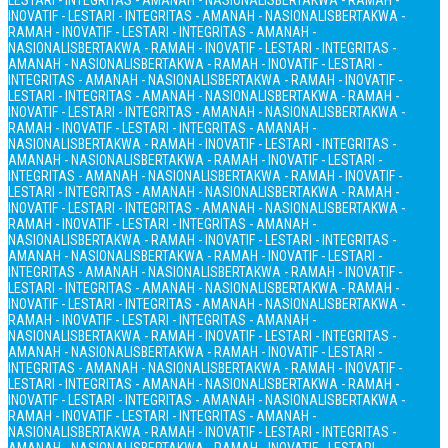
LESTARI - INTEGRITAS - AMANAH - NASIONALIS
BERTAKWA - RAMAH -
INOVATIF - LESTARI - INTEGRITAS - AMANAH - NASIONALIS
BERTAKWA -
RAMAH - INOVATIF - LESTARI - INTEGRITAS - AMANAH -
NASIONALIS
BERTAKWA - RAMAH - INOVATIF - LESTARI - INTEGRITAS -
AMANAH - NASIONALIS
BERTAKWA - RAMAH - INOVATIF - LESTARI -
INTEGRITAS - AMANAH - NASIONALIS
BERTAKWA - RAMAH - INOVATIF -
LESTARI - INTEGRITAS - AMANAH - NASIONALIS
BERTAKWA - RAMAH -
INOVATIF - LESTARI - INTEGRITAS - AMANAH - NASIONALIS
BERTAKWA -
RAMAH - INOVATIF - LESTARI - INTEGRITAS - AMANAH -
NASIONALIS
BERTAKWA - RAMAH - INOVATIF - LESTARI - INTEGRITAS -
AMANAH - NASIONALIS
BERTAKWA - RAMAH - INOVATIF - LESTARI -
INTEGRITAS - AMANAH - NASIONALIS
BERTAKWA - RAMAH - INOVATIF -
LESTARI - INTEGRITAS - AMANAH - NASIONALIS
BERTAKWA - RAMAH -
INOVATIF - LESTARI - INTEGRITAS - AMANAH - NASIONALIS
BERTAKWA -
RAMAH - INOVATIF - LESTARI - INTEGRITAS - AMANAH -
NASIONALIS
BERTAKWA - RAMAH - INOVATIF - LESTARI - INTEGRITAS -
AMANAH - NASIONALIS
BERTAKWA - RAMAH - INOVATIF - LESTARI -
INTEGRITAS - AMANAH - NASIONALIS
BERTAKWA - RAMAH - INOVATIF -
LESTARI - INTEGRITAS - AMANAH - NASIONALIS
BERTAKWA - RAMAH -
INOVATIF - LESTARI - INTEGRITAS - AMANAH - NASIONALIS
BERTAKWA -
RAMAH - INOVATIF - LESTARI - INTEGRITAS - AMANAH -
NASIONALIS
BERTAKWA - RAMAH - INOVATIF - LESTARI - INTEGRITAS -
AMANAH - NASIONALIS
BERTAKWA - RAMAH - INOVATIF - LESTARI -
INTEGRITAS - AMANAH - NASIONALIS
BERTAKWA - RAMAH - INOVATIF -
LESTARI - INTEGRITAS - AMANAH - NASIONALIS
BERTAKWA - RAMAH -
INOVATIF - LESTARI - INTEGRITAS - AMANAH - NASIONALIS
BERTAKWA -
RAMAH - INOVATIF - LESTARI - INTEGRITAS - AMANAH -
NASIONALIS
BERTAKWA - RAMAH - INOVATIF - LESTARI - INTEGRITAS -