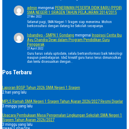
admin
mengenai
PENERIMAN PESERTA DIDIK BARU (PPDB)
SMA NEGERI 1 SRAGEN TAHUN PELAJARAN 2014/2015
27 Mei 2022
Selamat pagi, SMA Negeri 1 Sragen siap menerima. Mohon
berkonsultasi dengan datang ke Sekolah secepanya.
Isbandiyo - SMPN 1 Gondang
mengenai
Inspirasi Cerita Ibu
Ayu Chandra Dewi dalam Program Pendidikan Guru
Penggerak
27 April 2022
Guru harus selalu uptodate, selalu bertransformasi baik teknologi
maupun pembelajaran. Ide2 kreatif guru harus terus dimunculkan
dan tentu disesuaikan dengan…
Pos Terbaru
Laporan BOSP Tahun 2026 SMA Negeri 1 Sragen
2 hari yang lalu
MPLS Ramah SMA Negeri 1 Sragen Tahun Ajaran 2026/2027 Resmi Digelar
3 minggu yang lalu
Upacara Pembukaan Masa Pengenalan Lingkungan Sekolah SMA Negeri 1
Sragen Tahun Ajaran 2026/2027
3 minggu yang lalu
SMAN 1 SRAGEN