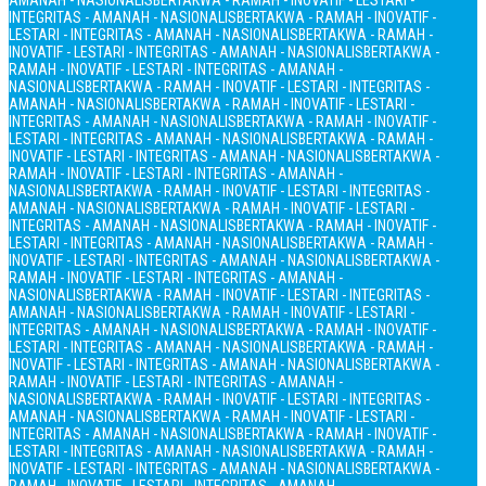
AMANAH - NASIONALIS
BERTAKWA - RAMAH - INOVATIF - LESTARI -
INTEGRITAS - AMANAH - NASIONALIS
BERTAKWA - RAMAH - INOVATIF -
LESTARI - INTEGRITAS - AMANAH - NASIONALIS
BERTAKWA - RAMAH -
INOVATIF - LESTARI - INTEGRITAS - AMANAH - NASIONALIS
BERTAKWA -
RAMAH - INOVATIF - LESTARI - INTEGRITAS - AMANAH -
NASIONALIS
BERTAKWA - RAMAH - INOVATIF - LESTARI - INTEGRITAS -
AMANAH - NASIONALIS
BERTAKWA - RAMAH - INOVATIF - LESTARI -
INTEGRITAS - AMANAH - NASIONALIS
BERTAKWA - RAMAH - INOVATIF -
LESTARI - INTEGRITAS - AMANAH - NASIONALIS
BERTAKWA - RAMAH -
INOVATIF - LESTARI - INTEGRITAS - AMANAH - NASIONALIS
BERTAKWA -
RAMAH - INOVATIF - LESTARI - INTEGRITAS - AMANAH -
NASIONALIS
BERTAKWA - RAMAH - INOVATIF - LESTARI - INTEGRITAS -
AMANAH - NASIONALIS
BERTAKWA - RAMAH - INOVATIF - LESTARI -
INTEGRITAS - AMANAH - NASIONALIS
BERTAKWA - RAMAH - INOVATIF -
LESTARI - INTEGRITAS - AMANAH - NASIONALIS
BERTAKWA - RAMAH -
INOVATIF - LESTARI - INTEGRITAS - AMANAH - NASIONALIS
BERTAKWA -
RAMAH - INOVATIF - LESTARI - INTEGRITAS - AMANAH -
NASIONALIS
BERTAKWA - RAMAH - INOVATIF - LESTARI - INTEGRITAS -
AMANAH - NASIONALIS
BERTAKWA - RAMAH - INOVATIF - LESTARI -
INTEGRITAS - AMANAH - NASIONALIS
BERTAKWA - RAMAH - INOVATIF -
LESTARI - INTEGRITAS - AMANAH - NASIONALIS
BERTAKWA - RAMAH -
INOVATIF - LESTARI - INTEGRITAS - AMANAH - NASIONALIS
BERTAKWA -
RAMAH - INOVATIF - LESTARI - INTEGRITAS - AMANAH -
NASIONALIS
BERTAKWA - RAMAH - INOVATIF - LESTARI - INTEGRITAS -
AMANAH - NASIONALIS
BERTAKWA - RAMAH - INOVATIF - LESTARI -
INTEGRITAS - AMANAH - NASIONALIS
BERTAKWA - RAMAH - INOVATIF -
LESTARI - INTEGRITAS - AMANAH - NASIONALIS
BERTAKWA - RAMAH -
INOVATIF - LESTARI - INTEGRITAS - AMANAH - NASIONALIS
BERTAKWA -