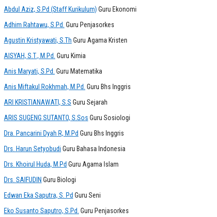
Abdul Aziz, S.Pd (Staff Kurikulum)
Guru Ekonomi
Adhim Rahtawu, S.Pd.
Guru Penjasorkes
Agustin Kristyawati, S.Th
Guru Agama Kristen
AISYAH, S.T., M.Pd.
Guru Kimia
Anis Maryati, S.Pd.
Guru Matematika
Anis Miftakul Rokhmah, M.Pd.
Guru Bhs Inggris
ARI KRISTIANAWATI, S.S
Guru Sejarah
ARIS SUGENG SUTANTO, S.Sos
Guru Sosiologi
Dra. Pancarini Dyah R, M.Pd
Guru Bhs Inggris
Drs. Harun Setyobudi
Guru Bahasa Indonesia
Drs. Khoirul Huda, M.Pd
Guru Agama Islam
Drs. SAIFUDIN
Guru Biologi
Edwan Eka Saputra, S. Pd
Guru Seni
Eko Susanto Saputro, S.Pd.
Guru Penjasorkes