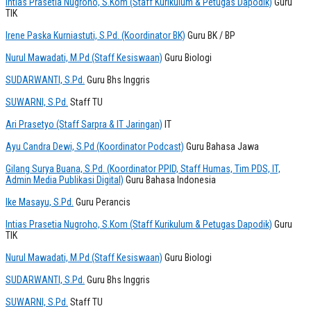
Intias Prasetia Nugroho, S.Kom (Staff Kurikulum & Petugas Dapodik)
Guru
TIK
Irene Paska Kurniastuti, S.Pd. (Koordinator BK)
Guru BK / BP
Nurul Mawadati, M.Pd (Staff Kesiswaan)
Guru Biologi
SUDARWANTI, S.Pd.
Guru Bhs Inggris
SUWARNI, S.Pd.
Staff TU
Ari Prasetyo (Staff Sarpra & IT Jaringan)
IT
Ayu Candra Dewi, S.Pd (Koordinator Podcast)
Guru Bahasa Jawa
Gilang Surya Buana, S.Pd. (Koordinator PPID, Staff Humas, Tim PDS, IT,
Admin Media Publikasi Digital)
Guru Bahasa Indonesia
Ike Masayu, S.Pd.
Guru Perancis
Intias Prasetia Nugroho, S.Kom (Staff Kurikulum & Petugas Dapodik)
Guru
TIK
Nurul Mawadati, M.Pd (Staff Kesiswaan)
Guru Biologi
SUDARWANTI, S.Pd.
Guru Bhs Inggris
SUWARNI, S.Pd.
Staff TU