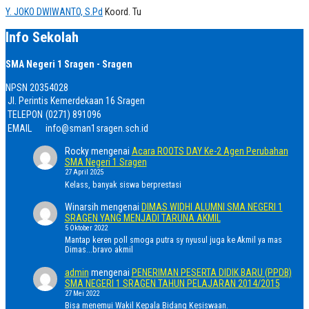
Y. JOKO DWIWANTO, S.Pd
Koord. Tu
Info Sekolah
SMA Negeri 1 Sragen - Sragen
NPSN
20354028
Jl. Perintis Kemerdekaan 16 Sragen
TELEPON
(0271) 891096
EMAIL
info@sman1sragen.sch.id
Rocky
mengenai
Acara ROOTS DAY Ke-2 Agen Perubahan
SMA Negeri 1 Sragen
27 April 2025
Kelass, banyak siswa berprestasi
Winarsih
mengenai
DIMAS WIDHI ALUMNI SMA NEGERI 1
SRAGEN YANG MENJADI TARUNA AKMIL
5 Oktober 2022
Mantap keren poll smoga putra sy nyusul juga ke Akmil ya mas
Dimas...bravo akmil
admin
mengenai
PENERIMAN PESERTA DIDIK BARU (PPDB)
SMA NEGERI 1 SRAGEN TAHUN PELAJARAN 2014/2015
27 Mei 2022
Bisa menemui Wakil Kepala Bidang Kesiswaan.