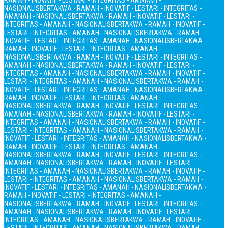
RAMAH - INOVATIF - LESTARI - INTEGRITAS - AMANAH -
NASIONALIS
BERTAKWA - RAMAH - INOVATIF - LESTARI - INTEGRITAS -
AMANAH - NASIONALIS
BERTAKWA - RAMAH - INOVATIF - LESTARI -
INTEGRITAS - AMANAH - NASIONALIS
BERTAKWA - RAMAH - INOVATIF -
LESTARI - INTEGRITAS - AMANAH - NASIONALIS
BERTAKWA - RAMAH -
INOVATIF - LESTARI - INTEGRITAS - AMANAH - NASIONALIS
BERTAKWA -
RAMAH - INOVATIF - LESTARI - INTEGRITAS - AMANAH -
NASIONALIS
BERTAKWA - RAMAH - INOVATIF - LESTARI - INTEGRITAS -
AMANAH - NASIONALIS
BERTAKWA - RAMAH - INOVATIF - LESTARI -
INTEGRITAS - AMANAH - NASIONALIS
BERTAKWA - RAMAH - INOVATIF -
LESTARI - INTEGRITAS - AMANAH - NASIONALIS
BERTAKWA - RAMAH -
INOVATIF - LESTARI - INTEGRITAS - AMANAH - NASIONALIS
BERTAKWA -
RAMAH - INOVATIF - LESTARI - INTEGRITAS - AMANAH -
NASIONALIS
BERTAKWA - RAMAH - INOVATIF - LESTARI - INTEGRITAS -
AMANAH - NASIONALIS
BERTAKWA - RAMAH - INOVATIF - LESTARI -
INTEGRITAS - AMANAH - NASIONALIS
BERTAKWA - RAMAH - INOVATIF -
LESTARI - INTEGRITAS - AMANAH - NASIONALIS
BERTAKWA - RAMAH -
INOVATIF - LESTARI - INTEGRITAS - AMANAH - NASIONALIS
BERTAKWA -
RAMAH - INOVATIF - LESTARI - INTEGRITAS - AMANAH -
NASIONALIS
BERTAKWA - RAMAH - INOVATIF - LESTARI - INTEGRITAS -
AMANAH - NASIONALIS
BERTAKWA - RAMAH - INOVATIF - LESTARI -
INTEGRITAS - AMANAH - NASIONALIS
BERTAKWA - RAMAH - INOVATIF -
LESTARI - INTEGRITAS - AMANAH - NASIONALIS
BERTAKWA - RAMAH -
INOVATIF - LESTARI - INTEGRITAS - AMANAH - NASIONALIS
BERTAKWA -
RAMAH - INOVATIF - LESTARI - INTEGRITAS - AMANAH -
NASIONALIS
BERTAKWA - RAMAH - INOVATIF - LESTARI - INTEGRITAS -
AMANAH - NASIONALIS
BERTAKWA - RAMAH - INOVATIF - LESTARI -
INTEGRITAS - AMANAH - NASIONALIS
BERTAKWA - RAMAH - INOVATIF -