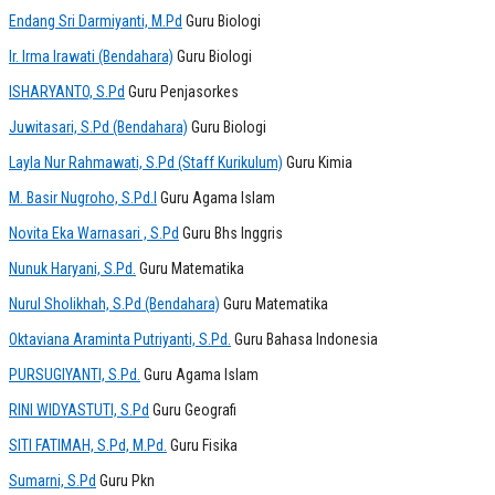
Endang Sri Darmiyanti, M.Pd
Guru Biologi
Ir. Irma Irawati (Bendahara)
Guru Biologi
ISHARYANTO, S.Pd
Guru Penjasorkes
Juwitasari, S.Pd (Bendahara)
Guru Biologi
Layla Nur Rahmawati, S.Pd (Staff Kurikulum)
Guru Kimia
M. Basir Nugroho, S.Pd.I
Guru Agama Islam
Novita Eka Warnasari , S.Pd
Guru Bhs Inggris
Nunuk Haryani, S.Pd.
Guru Matematika
Nurul Sholikhah, S.Pd (Bendahara)
Guru Matematika
Oktaviana Araminta Putriyanti, S.Pd.
Guru Bahasa Indonesia
PURSUGIYANTI, S.Pd.
Guru Agama Islam
RINI WIDYASTUTI, S.Pd
Guru Geografi
SITI FATIMAH, S.Pd, M.Pd.
Guru Fisika
Sumarni, S.Pd
Guru Pkn