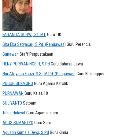
FARANITA SURWI, ST. MT.
Guru TIK
Gita Eka Setyasari, S.Pd. (Pengawas)
Guru Perancis
Gunawan
Staff Perpustakaan
HENY PURWANINGSIH, S.Pd
Guru Bahasa Jawa
Nur Alviyanti Fauzi, S.S., M.Pd. (Pengawas)
Guru Bhs Inggris
PUGUH SUKMONO
Guru Agama Katolik
PURNAWAN
Guru Kelas 10
SUJIYANTO
Satpam
Tulus Hidayat
Guru Agama Islam
AGUS SUMANTYO
Guru Seni
Agustin Kumala Dewi, S.Pd
Guru Kimia