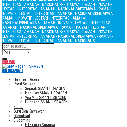
AMANAH - NASIONALIS
BERTAKWA - RAMAH - INOVATIF - LESTARI -
INTEGRITAS - AMANAH - NASIONALIS
BERTAKWA - RAMAH - INOVATIF -
LESTARI - INTEGRITAS - AMANAH - NASIONALIS
BERTAKWA - RAMAH -
INOVATIF - LESTARI - INTEGRITAS - AMANAH - NASIONALIS
BERTAKWA -
RAMAH - INOVATIF - LESTARI - INTEGRITAS - AMANAH -
NASIONALIS
BERTAKWA - RAMAH - INOVATIF - LESTARI - INTEGRITAS -
AMANAH - NASIONALIS
BERTAKWA - RAMAH - INOVATIF - LESTARI -
INTEGRITAS - AMANAH - NASIONALIS
BERTAKWA - RAMAH - INOVATIF -
LESTARI - INTEGRITAS - AMANAH - NASIONALIS
BERTAKWA - RAMAH -
INOVATIF - LESTARI - INTEGRITAS - AMANAH - NASIONALIS
KELUAR
TUTUP MENU
Halaman Depan
Profil Sekolah
Sejarah SMAN 1 SRAGEN
Identitas SMAN 1 SRAGEN
Visi Misi SMAN 1 SRAGEN
Lambang SMAN 1 SRAGEN
Berita
Guru Dan Karyawan
Download
E-Learning
E-learning Smansa