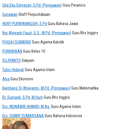
Gita Eka Setyasari, S.Pd. (Pengawas)
Guru Perancis
Gunawan
Staff Perpustakaan
HENY PURWANINGSIH, S.Pd
Guru Bahasa Jawa
Nur Alviyanti Fauzi, S.S., M.Pd. (Pengawas)
Guru Bhs Inggris
PUGUH SUKMONO
Guru Agama Katolik
PURNAWAN
Guru Kelas 10
SUJIYANTO
Satpam
Tulus Hidayat
Guru Agama Islam
Alya
Guru Ekonomi
Bambang Tri Wijayanto, M.Pd. (Pengawas)
Guru Matematika
Dr. Sumardi, S.Pd, M.Hum
Guru Bhs Inggris
Drs. MUNAWIR AHMAD, M.Ag.
Guru Agama Islam
Drs. SONNY SUMARSANA
Guru Bahasa Indonesia