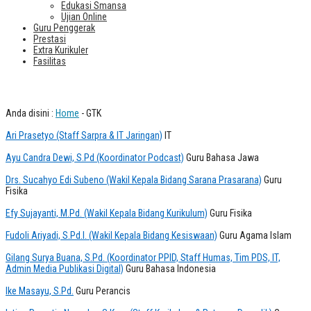
Edukasi Smansa
Ujian Online
Guru Penggerak
Prestasi
Extra Kurikuler
Fasilitas
Daftar Guru
Anda disini :
Home
-
GTK
Ari Prasetyo (Staff Sarpra & IT Jaringan)
IT
Ayu Candra Dewi, S.Pd (Koordinator Podcast)
Guru Bahasa Jawa
Drs. Sucahyo Edi Subeno (Wakil Kepala Bidang Sarana Prasarana)
Guru
Fisika
Efy Sujayanti, M.Pd. (Wakil Kepala Bidang Kurikulum)
Guru Fisika
Fudoli Ariyadi, S.Pd.I. (Wakil Kepala Bidang Kesiswaan)
Guru Agama Islam
Gilang Surya Buana, S.Pd. (Koordinator PPID, Staff Humas, Tim PDS, IT,
Admin Media Publikasi Digital)
Guru Bahasa Indonesia
Ike Masayu, S.Pd.
Guru Perancis