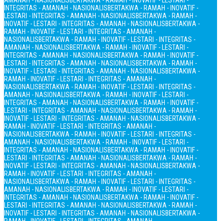
AMANAH - NASIONALIS
BERTAKWA - RAMAH - INOVATIF - LESTARI -
INTEGRITAS - AMANAH - NASIONALIS
BERTAKWA - RAMAH - INOVATIF -
LESTARI - INTEGRITAS - AMANAH - NASIONALIS
BERTAKWA - RAMAH -
INOVATIF - LESTARI - INTEGRITAS - AMANAH - NASIONALIS
BERTAKWA -
RAMAH - INOVATIF - LESTARI - INTEGRITAS - AMANAH -
NASIONALIS
BERTAKWA - RAMAH - INOVATIF - LESTARI - INTEGRITAS -
AMANAH - NASIONALIS
BERTAKWA - RAMAH - INOVATIF - LESTARI -
INTEGRITAS - AMANAH - NASIONALIS
BERTAKWA - RAMAH - INOVATIF -
LESTARI - INTEGRITAS - AMANAH - NASIONALIS
BERTAKWA - RAMAH -
INOVATIF - LESTARI - INTEGRITAS - AMANAH - NASIONALIS
BERTAKWA -
RAMAH - INOVATIF - LESTARI - INTEGRITAS - AMANAH -
NASIONALIS
BERTAKWA - RAMAH - INOVATIF - LESTARI - INTEGRITAS -
AMANAH - NASIONALIS
BERTAKWA - RAMAH - INOVATIF - LESTARI -
INTEGRITAS - AMANAH - NASIONALIS
BERTAKWA - RAMAH - INOVATIF -
LESTARI - INTEGRITAS - AMANAH - NASIONALIS
BERTAKWA - RAMAH -
INOVATIF - LESTARI - INTEGRITAS - AMANAH - NASIONALIS
BERTAKWA -
RAMAH - INOVATIF - LESTARI - INTEGRITAS - AMANAH -
NASIONALIS
BERTAKWA - RAMAH - INOVATIF - LESTARI - INTEGRITAS -
AMANAH - NASIONALIS
BERTAKWA - RAMAH - INOVATIF - LESTARI -
INTEGRITAS - AMANAH - NASIONALIS
BERTAKWA - RAMAH - INOVATIF -
LESTARI - INTEGRITAS - AMANAH - NASIONALIS
BERTAKWA - RAMAH -
INOVATIF - LESTARI - INTEGRITAS - AMANAH - NASIONALIS
BERTAKWA -
RAMAH - INOVATIF - LESTARI - INTEGRITAS - AMANAH -
NASIONALIS
BERTAKWA - RAMAH - INOVATIF - LESTARI - INTEGRITAS -
AMANAH - NASIONALIS
BERTAKWA - RAMAH - INOVATIF - LESTARI -
INTEGRITAS - AMANAH - NASIONALIS
BERTAKWA - RAMAH - INOVATIF -
LESTARI - INTEGRITAS - AMANAH - NASIONALIS
BERTAKWA - RAMAH -
INOVATIF - LESTARI - INTEGRITAS - AMANAH - NASIONALIS
BERTAKWA -