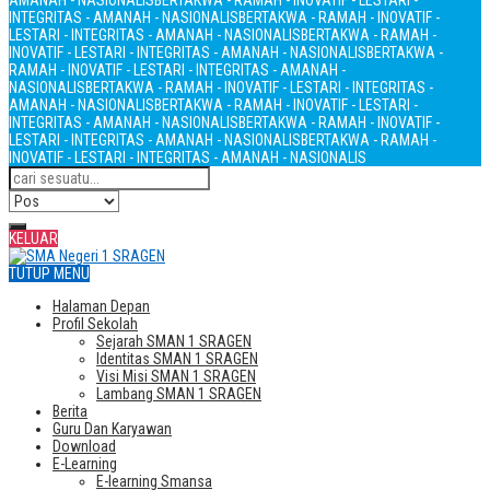
AMANAH - NASIONALIS
BERTAKWA - RAMAH - INOVATIF - LESTARI -
INTEGRITAS - AMANAH - NASIONALIS
BERTAKWA - RAMAH - INOVATIF -
LESTARI - INTEGRITAS - AMANAH - NASIONALIS
BERTAKWA - RAMAH -
INOVATIF - LESTARI - INTEGRITAS - AMANAH - NASIONALIS
BERTAKWA -
RAMAH - INOVATIF - LESTARI - INTEGRITAS - AMANAH -
NASIONALIS
BERTAKWA - RAMAH - INOVATIF - LESTARI - INTEGRITAS -
AMANAH - NASIONALIS
BERTAKWA - RAMAH - INOVATIF - LESTARI -
INTEGRITAS - AMANAH - NASIONALIS
BERTAKWA - RAMAH - INOVATIF -
LESTARI - INTEGRITAS - AMANAH - NASIONALIS
BERTAKWA - RAMAH -
INOVATIF - LESTARI - INTEGRITAS - AMANAH - NASIONALIS
KELUAR
TUTUP MENU
Halaman Depan
Profil Sekolah
Sejarah SMAN 1 SRAGEN
Identitas SMAN 1 SRAGEN
Visi Misi SMAN 1 SRAGEN
Lambang SMAN 1 SRAGEN
Berita
Guru Dan Karyawan
Download
E-Learning
E-learning Smansa