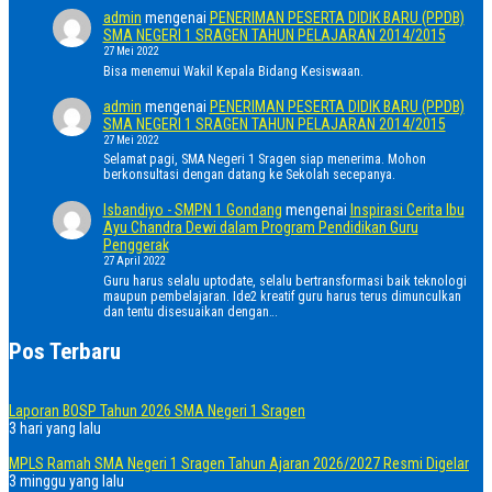
admin
mengenai
PENERIMAN PESERTA DIDIK BARU (PPDB)
SMA NEGERI 1 SRAGEN TAHUN PELAJARAN 2014/2015
27 Mei 2022
Bisa menemui Wakil Kepala Bidang Kesiswaan.
admin
mengenai
PENERIMAN PESERTA DIDIK BARU (PPDB)
SMA NEGERI 1 SRAGEN TAHUN PELAJARAN 2014/2015
27 Mei 2022
Selamat pagi, SMA Negeri 1 Sragen siap menerima. Mohon
berkonsultasi dengan datang ke Sekolah secepanya.
Isbandiyo - SMPN 1 Gondang
mengenai
Inspirasi Cerita Ibu
Ayu Chandra Dewi dalam Program Pendidikan Guru
Penggerak
27 April 2022
Guru harus selalu uptodate, selalu bertransformasi baik teknologi
maupun pembelajaran. Ide2 kreatif guru harus terus dimunculkan
dan tentu disesuaikan dengan…
Pos Terbaru
Laporan BOSP Tahun 2026 SMA Negeri 1 Sragen
3 hari yang lalu
MPLS Ramah SMA Negeri 1 Sragen Tahun Ajaran 2026/2027 Resmi Digelar
3 minggu yang lalu