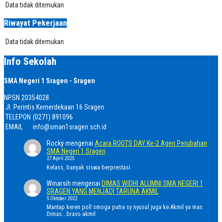
Data tidak ditemukan
Riwayat Pekerjaan
Data tidak ditemukan
Info Sekolah
SMA Negeri 1 Sragen - Sragen
NPSN
20354028
Jl. Perintis Kemerdekaan 16 Sragen
TELEPON
(0271) 891096
EMAIL
info@sman1sragen.sch.id
Rocky
mengenai
Acara ROOTS DAY Ke-2 Agen Perubahan
SMA Negeri 1 Sragen
27 April 2025
Kelass, banyak siswa berprestasi
Winarsih
mengenai
DIMAS WIDHI ALUMNI SMA NEGERI 1
SRAGEN YANG MENJADI TARUNA AKMIL
5 Oktober 2022
Mantap keren poll smoga putra sy nyusul juga ke Akmil ya mas
Dimas...bravo akmil