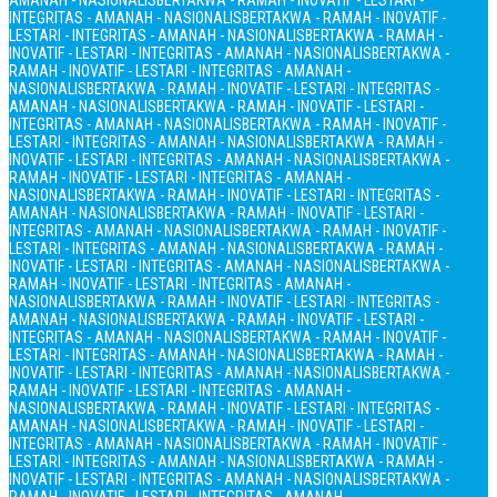
AMANAH - NASIONALIS
BERTAKWA - RAMAH - INOVATIF - LESTARI -
INTEGRITAS - AMANAH - NASIONALIS
BERTAKWA - RAMAH - INOVATIF -
LESTARI - INTEGRITAS - AMANAH - NASIONALIS
BERTAKWA - RAMAH -
INOVATIF - LESTARI - INTEGRITAS - AMANAH - NASIONALIS
BERTAKWA -
RAMAH - INOVATIF - LESTARI - INTEGRITAS - AMANAH -
NASIONALIS
BERTAKWA - RAMAH - INOVATIF - LESTARI - INTEGRITAS -
AMANAH - NASIONALIS
BERTAKWA - RAMAH - INOVATIF - LESTARI -
INTEGRITAS - AMANAH - NASIONALIS
BERTAKWA - RAMAH - INOVATIF -
LESTARI - INTEGRITAS - AMANAH - NASIONALIS
BERTAKWA - RAMAH -
INOVATIF - LESTARI - INTEGRITAS - AMANAH - NASIONALIS
BERTAKWA -
RAMAH - INOVATIF - LESTARI - INTEGRITAS - AMANAH -
NASIONALIS
BERTAKWA - RAMAH - INOVATIF - LESTARI - INTEGRITAS -
AMANAH - NASIONALIS
BERTAKWA - RAMAH - INOVATIF - LESTARI -
INTEGRITAS - AMANAH - NASIONALIS
BERTAKWA - RAMAH - INOVATIF -
LESTARI - INTEGRITAS - AMANAH - NASIONALIS
BERTAKWA - RAMAH -
INOVATIF - LESTARI - INTEGRITAS - AMANAH - NASIONALIS
BERTAKWA -
RAMAH - INOVATIF - LESTARI - INTEGRITAS - AMANAH -
NASIONALIS
BERTAKWA - RAMAH - INOVATIF - LESTARI - INTEGRITAS -
AMANAH - NASIONALIS
BERTAKWA - RAMAH - INOVATIF - LESTARI -
INTEGRITAS - AMANAH - NASIONALIS
BERTAKWA - RAMAH - INOVATIF -
LESTARI - INTEGRITAS - AMANAH - NASIONALIS
BERTAKWA - RAMAH -
INOVATIF - LESTARI - INTEGRITAS - AMANAH - NASIONALIS
BERTAKWA -
RAMAH - INOVATIF - LESTARI - INTEGRITAS - AMANAH -
NASIONALIS
BERTAKWA - RAMAH - INOVATIF - LESTARI - INTEGRITAS -
AMANAH - NASIONALIS
BERTAKWA - RAMAH - INOVATIF - LESTARI -
INTEGRITAS - AMANAH - NASIONALIS
BERTAKWA - RAMAH - INOVATIF -
LESTARI - INTEGRITAS - AMANAH - NASIONALIS
BERTAKWA - RAMAH -
INOVATIF - LESTARI - INTEGRITAS - AMANAH - NASIONALIS
BERTAKWA -