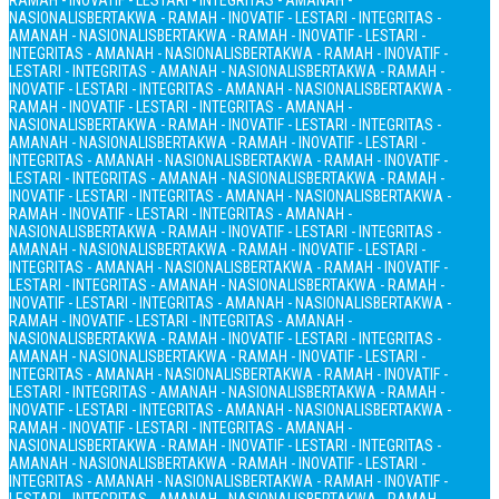
RAMAH - INOVATIF - LESTARI - INTEGRITAS - AMANAH -
NASIONALIS
BERTAKWA - RAMAH - INOVATIF - LESTARI - INTEGRITAS -
AMANAH - NASIONALIS
BERTAKWA - RAMAH - INOVATIF - LESTARI -
INTEGRITAS - AMANAH - NASIONALIS
BERTAKWA - RAMAH - INOVATIF -
LESTARI - INTEGRITAS - AMANAH - NASIONALIS
BERTAKWA - RAMAH -
INOVATIF - LESTARI - INTEGRITAS - AMANAH - NASIONALIS
BERTAKWA -
RAMAH - INOVATIF - LESTARI - INTEGRITAS - AMANAH -
NASIONALIS
BERTAKWA - RAMAH - INOVATIF - LESTARI - INTEGRITAS -
AMANAH - NASIONALIS
BERTAKWA - RAMAH - INOVATIF - LESTARI -
INTEGRITAS - AMANAH - NASIONALIS
BERTAKWA - RAMAH - INOVATIF -
LESTARI - INTEGRITAS - AMANAH - NASIONALIS
BERTAKWA - RAMAH -
INOVATIF - LESTARI - INTEGRITAS - AMANAH - NASIONALIS
BERTAKWA -
RAMAH - INOVATIF - LESTARI - INTEGRITAS - AMANAH -
NASIONALIS
BERTAKWA - RAMAH - INOVATIF - LESTARI - INTEGRITAS -
AMANAH - NASIONALIS
BERTAKWA - RAMAH - INOVATIF - LESTARI -
INTEGRITAS - AMANAH - NASIONALIS
BERTAKWA - RAMAH - INOVATIF -
LESTARI - INTEGRITAS - AMANAH - NASIONALIS
BERTAKWA - RAMAH -
INOVATIF - LESTARI - INTEGRITAS - AMANAH - NASIONALIS
BERTAKWA -
RAMAH - INOVATIF - LESTARI - INTEGRITAS - AMANAH -
NASIONALIS
BERTAKWA - RAMAH - INOVATIF - LESTARI - INTEGRITAS -
AMANAH - NASIONALIS
BERTAKWA - RAMAH - INOVATIF - LESTARI -
INTEGRITAS - AMANAH - NASIONALIS
BERTAKWA - RAMAH - INOVATIF -
LESTARI - INTEGRITAS - AMANAH - NASIONALIS
BERTAKWA - RAMAH -
INOVATIF - LESTARI - INTEGRITAS - AMANAH - NASIONALIS
BERTAKWA -
RAMAH - INOVATIF - LESTARI - INTEGRITAS - AMANAH -
NASIONALIS
BERTAKWA - RAMAH - INOVATIF - LESTARI - INTEGRITAS -
AMANAH - NASIONALIS
BERTAKWA - RAMAH - INOVATIF - LESTARI -
INTEGRITAS - AMANAH - NASIONALIS
BERTAKWA - RAMAH - INOVATIF -