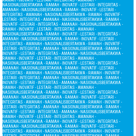
RAMAH - INOVATIF - LESTARI - INTEGRITAS - AMANAH -
NASIONALIS
BERTAKWA - RAMAH - INOVATIF - LESTARI - INTEGRITAS -
AMANAH - NASIONALIS
BERTAKWA - RAMAH - INOVATIF - LESTARI -
INTEGRITAS - AMANAH - NASIONALIS
BERTAKWA - RAMAH - INOVATIF -
LESTARI - INTEGRITAS - AMANAH - NASIONALIS
BERTAKWA - RAMAH -
INOVATIF - LESTARI - INTEGRITAS - AMANAH - NASIONALIS
BERTAKWA -
RAMAH - INOVATIF - LESTARI - INTEGRITAS - AMANAH -
NASIONALIS
BERTAKWA - RAMAH - INOVATIF - LESTARI - INTEGRITAS -
AMANAH - NASIONALIS
BERTAKWA - RAMAH - INOVATIF - LESTARI -
INTEGRITAS - AMANAH - NASIONALIS
BERTAKWA - RAMAH - INOVATIF -
LESTARI - INTEGRITAS - AMANAH - NASIONALIS
BERTAKWA - RAMAH -
INOVATIF - LESTARI - INTEGRITAS - AMANAH - NASIONALIS
BERTAKWA -
RAMAH - INOVATIF - LESTARI - INTEGRITAS - AMANAH -
NASIONALIS
BERTAKWA - RAMAH - INOVATIF - LESTARI - INTEGRITAS -
AMANAH - NASIONALIS
BERTAKWA - RAMAH - INOVATIF - LESTARI -
INTEGRITAS - AMANAH - NASIONALIS
BERTAKWA - RAMAH - INOVATIF -
LESTARI - INTEGRITAS - AMANAH - NASIONALIS
BERTAKWA - RAMAH -
INOVATIF - LESTARI - INTEGRITAS - AMANAH - NASIONALIS
BERTAKWA -
RAMAH - INOVATIF - LESTARI - INTEGRITAS - AMANAH -
NASIONALIS
BERTAKWA - RAMAH - INOVATIF - LESTARI - INTEGRITAS -
AMANAH - NASIONALIS
BERTAKWA - RAMAH - INOVATIF - LESTARI -
INTEGRITAS - AMANAH - NASIONALIS
BERTAKWA - RAMAH - INOVATIF -
LESTARI - INTEGRITAS - AMANAH - NASIONALIS
BERTAKWA - RAMAH -
INOVATIF - LESTARI - INTEGRITAS - AMANAH - NASIONALIS
BERTAKWA -
RAMAH - INOVATIF - LESTARI - INTEGRITAS - AMANAH -
NASIONALIS
BERTAKWA - RAMAH - INOVATIF - LESTARI - INTEGRITAS -
AMANAH - NASIONALIS
BERTAKWA - RAMAH - INOVATIF - LESTARI -
INTEGRITAS - AMANAH - NASIONALIS
BERTAKWA - RAMAH - INOVATIF -