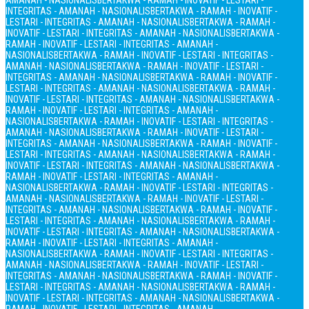
AMANAH - NASIONALIS
BERTAKWA - RAMAH - INOVATIF - LESTARI -
INTEGRITAS - AMANAH - NASIONALIS
BERTAKWA - RAMAH - INOVATIF -
LESTARI - INTEGRITAS - AMANAH - NASIONALIS
BERTAKWA - RAMAH -
INOVATIF - LESTARI - INTEGRITAS - AMANAH - NASIONALIS
BERTAKWA -
RAMAH - INOVATIF - LESTARI - INTEGRITAS - AMANAH -
NASIONALIS
BERTAKWA - RAMAH - INOVATIF - LESTARI - INTEGRITAS -
AMANAH - NASIONALIS
BERTAKWA - RAMAH - INOVATIF - LESTARI -
INTEGRITAS - AMANAH - NASIONALIS
BERTAKWA - RAMAH - INOVATIF -
LESTARI - INTEGRITAS - AMANAH - NASIONALIS
BERTAKWA - RAMAH -
INOVATIF - LESTARI - INTEGRITAS - AMANAH - NASIONALIS
BERTAKWA -
RAMAH - INOVATIF - LESTARI - INTEGRITAS - AMANAH -
NASIONALIS
BERTAKWA - RAMAH - INOVATIF - LESTARI - INTEGRITAS -
AMANAH - NASIONALIS
BERTAKWA - RAMAH - INOVATIF - LESTARI -
INTEGRITAS - AMANAH - NASIONALIS
BERTAKWA - RAMAH - INOVATIF -
LESTARI - INTEGRITAS - AMANAH - NASIONALIS
BERTAKWA - RAMAH -
INOVATIF - LESTARI - INTEGRITAS - AMANAH - NASIONALIS
BERTAKWA -
RAMAH - INOVATIF - LESTARI - INTEGRITAS - AMANAH -
NASIONALIS
BERTAKWA - RAMAH - INOVATIF - LESTARI - INTEGRITAS -
AMANAH - NASIONALIS
BERTAKWA - RAMAH - INOVATIF - LESTARI -
INTEGRITAS - AMANAH - NASIONALIS
BERTAKWA - RAMAH - INOVATIF -
LESTARI - INTEGRITAS - AMANAH - NASIONALIS
BERTAKWA - RAMAH -
INOVATIF - LESTARI - INTEGRITAS - AMANAH - NASIONALIS
BERTAKWA -
RAMAH - INOVATIF - LESTARI - INTEGRITAS - AMANAH -
NASIONALIS
BERTAKWA - RAMAH - INOVATIF - LESTARI - INTEGRITAS -
AMANAH - NASIONALIS
BERTAKWA - RAMAH - INOVATIF - LESTARI -
INTEGRITAS - AMANAH - NASIONALIS
BERTAKWA - RAMAH - INOVATIF -
LESTARI - INTEGRITAS - AMANAH - NASIONALIS
BERTAKWA - RAMAH -
INOVATIF - LESTARI - INTEGRITAS - AMANAH - NASIONALIS
BERTAKWA -