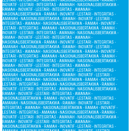
LESTARI - INTEGRITAS - AMANAH - NASIONALIS
BERTAKWA - RAMAH -
INOVATIF - LESTARI - INTEGRITAS - AMANAH - NASIONALIS
BERTAKWA -
RAMAH - INOVATIF - LESTARI - INTEGRITAS - AMANAH -
NASIONALIS
BERTAKWA - RAMAH - INOVATIF - LESTARI - INTEGRITAS -
AMANAH - NASIONALIS
BERTAKWA - RAMAH - INOVATIF - LESTARI -
INTEGRITAS - AMANAH - NASIONALIS
BERTAKWA - RAMAH - INOVATIF -
LESTARI - INTEGRITAS - AMANAH - NASIONALIS
BERTAKWA - RAMAH -
INOVATIF - LESTARI - INTEGRITAS - AMANAH - NASIONALIS
BERTAKWA -
RAMAH - INOVATIF - LESTARI - INTEGRITAS - AMANAH -
NASIONALIS
BERTAKWA - RAMAH - INOVATIF - LESTARI - INTEGRITAS -
AMANAH - NASIONALIS
BERTAKWA - RAMAH - INOVATIF - LESTARI -
INTEGRITAS - AMANAH - NASIONALIS
BERTAKWA - RAMAH - INOVATIF -
LESTARI - INTEGRITAS - AMANAH - NASIONALIS
BERTAKWA - RAMAH -
INOVATIF - LESTARI - INTEGRITAS - AMANAH - NASIONALIS
BERTAKWA -
RAMAH - INOVATIF - LESTARI - INTEGRITAS - AMANAH -
NASIONALIS
BERTAKWA - RAMAH - INOVATIF - LESTARI - INTEGRITAS -
AMANAH - NASIONALIS
BERTAKWA - RAMAH - INOVATIF - LESTARI -
INTEGRITAS - AMANAH - NASIONALIS
BERTAKWA - RAMAH - INOVATIF -
LESTARI - INTEGRITAS - AMANAH - NASIONALIS
BERTAKWA - RAMAH -
INOVATIF - LESTARI - INTEGRITAS - AMANAH - NASIONALIS
BERTAKWA -
RAMAH - INOVATIF - LESTARI - INTEGRITAS - AMANAH -
NASIONALIS
BERTAKWA - RAMAH - INOVATIF - LESTARI - INTEGRITAS -
AMANAH - NASIONALIS
BERTAKWA - RAMAH - INOVATIF - LESTARI -
INTEGRITAS - AMANAH - NASIONALIS
BERTAKWA - RAMAH - INOVATIF -
LESTARI - INTEGRITAS - AMANAH - NASIONALIS
BERTAKWA - RAMAH -
INOVATIF - LESTARI - INTEGRITAS - AMANAH - NASIONALIS
BERTAKWA -
RAMAH - INOVATIF - LESTARI - INTEGRITAS - AMANAH -
NASIONALIS
BERTAKWA - RAMAH - INOVATIF - LESTARI - INTEGRITAS -