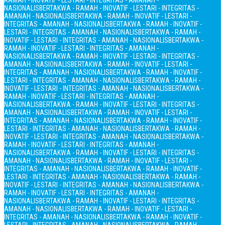
RAMAH - INOVATIF - LESTARI - INTEGRITAS - AMANAH -
NASIONALIS
BERTAKWA - RAMAH - INOVATIF - LESTARI - INTEGRITAS -
AMANAH - NASIONALIS
BERTAKWA - RAMAH - INOVATIF - LESTARI -
INTEGRITAS - AMANAH - NASIONALIS
BERTAKWA - RAMAH - INOVATIF -
LESTARI - INTEGRITAS - AMANAH - NASIONALIS
BERTAKWA - RAMAH -
INOVATIF - LESTARI - INTEGRITAS - AMANAH - NASIONALIS
BERTAKWA -
RAMAH - INOVATIF - LESTARI - INTEGRITAS - AMANAH -
NASIONALIS
BERTAKWA - RAMAH - INOVATIF - LESTARI - INTEGRITAS -
AMANAH - NASIONALIS
BERTAKWA - RAMAH - INOVATIF - LESTARI -
INTEGRITAS - AMANAH - NASIONALIS
BERTAKWA - RAMAH - INOVATIF -
LESTARI - INTEGRITAS - AMANAH - NASIONALIS
BERTAKWA - RAMAH -
INOVATIF - LESTARI - INTEGRITAS - AMANAH - NASIONALIS
BERTAKWA -
RAMAH - INOVATIF - LESTARI - INTEGRITAS - AMANAH -
NASIONALIS
BERTAKWA - RAMAH - INOVATIF - LESTARI - INTEGRITAS -
AMANAH - NASIONALIS
BERTAKWA - RAMAH - INOVATIF - LESTARI -
INTEGRITAS - AMANAH - NASIONALIS
BERTAKWA - RAMAH - INOVATIF -
LESTARI - INTEGRITAS - AMANAH - NASIONALIS
BERTAKWA - RAMAH -
INOVATIF - LESTARI - INTEGRITAS - AMANAH - NASIONALIS
BERTAKWA -
RAMAH - INOVATIF - LESTARI - INTEGRITAS - AMANAH -
NASIONALIS
BERTAKWA - RAMAH - INOVATIF - LESTARI - INTEGRITAS -
AMANAH - NASIONALIS
BERTAKWA - RAMAH - INOVATIF - LESTARI -
INTEGRITAS - AMANAH - NASIONALIS
BERTAKWA - RAMAH - INOVATIF -
LESTARI - INTEGRITAS - AMANAH - NASIONALIS
BERTAKWA - RAMAH -
INOVATIF - LESTARI - INTEGRITAS - AMANAH - NASIONALIS
BERTAKWA -
RAMAH - INOVATIF - LESTARI - INTEGRITAS - AMANAH -
NASIONALIS
BERTAKWA - RAMAH - INOVATIF - LESTARI - INTEGRITAS -
AMANAH - NASIONALIS
BERTAKWA - RAMAH - INOVATIF - LESTARI -
INTEGRITAS - AMANAH - NASIONALIS
BERTAKWA - RAMAH - INOVATIF -