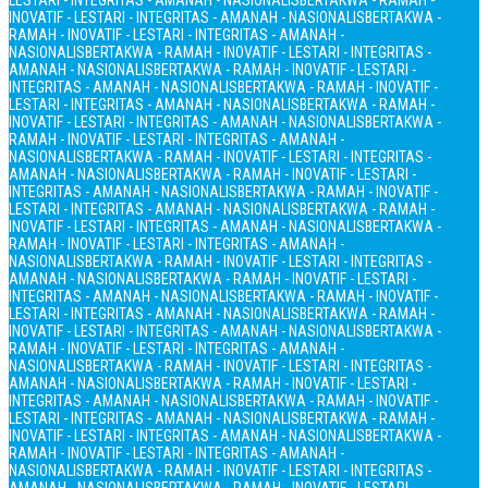
LESTARI - INTEGRITAS - AMANAH - NASIONALIS
BERTAKWA - RAMAH -
INOVATIF - LESTARI - INTEGRITAS - AMANAH - NASIONALIS
BERTAKWA -
RAMAH - INOVATIF - LESTARI - INTEGRITAS - AMANAH -
NASIONALIS
BERTAKWA - RAMAH - INOVATIF - LESTARI - INTEGRITAS -
AMANAH - NASIONALIS
BERTAKWA - RAMAH - INOVATIF - LESTARI -
INTEGRITAS - AMANAH - NASIONALIS
BERTAKWA - RAMAH - INOVATIF -
LESTARI - INTEGRITAS - AMANAH - NASIONALIS
BERTAKWA - RAMAH -
INOVATIF - LESTARI - INTEGRITAS - AMANAH - NASIONALIS
BERTAKWA -
RAMAH - INOVATIF - LESTARI - INTEGRITAS - AMANAH -
NASIONALIS
BERTAKWA - RAMAH - INOVATIF - LESTARI - INTEGRITAS -
AMANAH - NASIONALIS
BERTAKWA - RAMAH - INOVATIF - LESTARI -
INTEGRITAS - AMANAH - NASIONALIS
BERTAKWA - RAMAH - INOVATIF -
LESTARI - INTEGRITAS - AMANAH - NASIONALIS
BERTAKWA - RAMAH -
INOVATIF - LESTARI - INTEGRITAS - AMANAH - NASIONALIS
BERTAKWA -
RAMAH - INOVATIF - LESTARI - INTEGRITAS - AMANAH -
NASIONALIS
BERTAKWA - RAMAH - INOVATIF - LESTARI - INTEGRITAS -
AMANAH - NASIONALIS
BERTAKWA - RAMAH - INOVATIF - LESTARI -
INTEGRITAS - AMANAH - NASIONALIS
BERTAKWA - RAMAH - INOVATIF -
LESTARI - INTEGRITAS - AMANAH - NASIONALIS
BERTAKWA - RAMAH -
INOVATIF - LESTARI - INTEGRITAS - AMANAH - NASIONALIS
BERTAKWA -
RAMAH - INOVATIF - LESTARI - INTEGRITAS - AMANAH -
NASIONALIS
BERTAKWA - RAMAH - INOVATIF - LESTARI - INTEGRITAS -
AMANAH - NASIONALIS
BERTAKWA - RAMAH - INOVATIF - LESTARI -
INTEGRITAS - AMANAH - NASIONALIS
BERTAKWA - RAMAH - INOVATIF -
LESTARI - INTEGRITAS - AMANAH - NASIONALIS
BERTAKWA - RAMAH -
INOVATIF - LESTARI - INTEGRITAS - AMANAH - NASIONALIS
BERTAKWA -
RAMAH - INOVATIF - LESTARI - INTEGRITAS - AMANAH -
NASIONALIS
BERTAKWA - RAMAH - INOVATIF - LESTARI - INTEGRITAS -