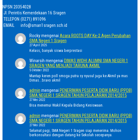
NPSN
20354028
Jl. Perintis Kemerdekaan 16 Sragen
TELEPON
(0271) 891096
EMAIL
info@sman1sragen.sch.id
Rocky
mengenai
Acara ROOTS DAY Ke-2 Agen Perubahan
SMA Negeri 1 Sragen
27 April 2025
Kelass, banyak siswa berprestasi
Winarsih
mengenai
DIMAS WIDHI ALUMNI SMA NEGERI 1
SRAGEN YANG MENJADI TARUNA AKMIL
5 Oktober 2022
Mantap keren poll smoga putra sy nyusul juga ke Akmil ya mas
Dimas...bravo akmil
admin
mengenai
PENERIMAN PESERTA DIDIK BARU (PPDB)
SMA NEGERI 1 SRAGEN TAHUN PELAJARAN 2014/2015
27 Mei 2022
Bisa menemui Wakil Kepala Bidang Kesiswaan.
admin
mengenai
PENERIMAN PESERTA DIDIK BARU (PPDB)
SMA NEGERI 1 SRAGEN TAHUN PELAJARAN 2014/2015
27 Mei 2022
Selamat pagi, SMA Negeri 1 Sragen siap menerima. Mohon
berkonsultasi dengan datang ke Sekolah secepanya.