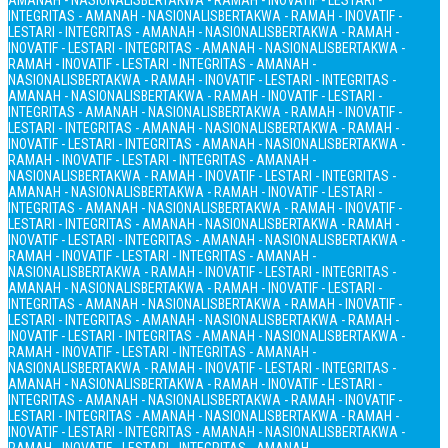
AMANAH - NASIONALIS
BERTAKWA - RAMAH - INOVATIF - LESTARI -
INTEGRITAS - AMANAH - NASIONALIS
BERTAKWA - RAMAH - INOVATIF -
LESTARI - INTEGRITAS - AMANAH - NASIONALIS
BERTAKWA - RAMAH -
INOVATIF - LESTARI - INTEGRITAS - AMANAH - NASIONALIS
BERTAKWA -
RAMAH - INOVATIF - LESTARI - INTEGRITAS - AMANAH -
NASIONALIS
BERTAKWA - RAMAH - INOVATIF - LESTARI - INTEGRITAS -
AMANAH - NASIONALIS
BERTAKWA - RAMAH - INOVATIF - LESTARI -
INTEGRITAS - AMANAH - NASIONALIS
BERTAKWA - RAMAH - INOVATIF -
LESTARI - INTEGRITAS - AMANAH - NASIONALIS
BERTAKWA - RAMAH -
INOVATIF - LESTARI - INTEGRITAS - AMANAH - NASIONALIS
BERTAKWA -
RAMAH - INOVATIF - LESTARI - INTEGRITAS - AMANAH -
NASIONALIS
BERTAKWA - RAMAH - INOVATIF - LESTARI - INTEGRITAS -
AMANAH - NASIONALIS
BERTAKWA - RAMAH - INOVATIF - LESTARI -
INTEGRITAS - AMANAH - NASIONALIS
BERTAKWA - RAMAH - INOVATIF -
LESTARI - INTEGRITAS - AMANAH - NASIONALIS
BERTAKWA - RAMAH -
INOVATIF - LESTARI - INTEGRITAS - AMANAH - NASIONALIS
BERTAKWA -
RAMAH - INOVATIF - LESTARI - INTEGRITAS - AMANAH -
NASIONALIS
BERTAKWA - RAMAH - INOVATIF - LESTARI - INTEGRITAS -
AMANAH - NASIONALIS
BERTAKWA - RAMAH - INOVATIF - LESTARI -
INTEGRITAS - AMANAH - NASIONALIS
BERTAKWA - RAMAH - INOVATIF -
LESTARI - INTEGRITAS - AMANAH - NASIONALIS
BERTAKWA - RAMAH -
INOVATIF - LESTARI - INTEGRITAS - AMANAH - NASIONALIS
BERTAKWA -
RAMAH - INOVATIF - LESTARI - INTEGRITAS - AMANAH -
NASIONALIS
BERTAKWA - RAMAH - INOVATIF - LESTARI - INTEGRITAS -
AMANAH - NASIONALIS
BERTAKWA - RAMAH - INOVATIF - LESTARI -
INTEGRITAS - AMANAH - NASIONALIS
BERTAKWA - RAMAH - INOVATIF -
LESTARI - INTEGRITAS - AMANAH - NASIONALIS
BERTAKWA - RAMAH -
INOVATIF - LESTARI - INTEGRITAS - AMANAH - NASIONALIS
BERTAKWA -