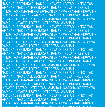
RAMAH - INOVATIF - LESTARI - INTEGRITAS - AMANAH -
NASIONALIS
BERTAKWA - RAMAH - INOVATIF - LESTARI - INTEGRITAS -
AMANAH - NASIONALIS
BERTAKWA - RAMAH - INOVATIF - LESTARI -
INTEGRITAS - AMANAH - NASIONALIS
BERTAKWA - RAMAH - INOVATIF -
LESTARI - INTEGRITAS - AMANAH - NASIONALIS
BERTAKWA - RAMAH -
INOVATIF - LESTARI - INTEGRITAS - AMANAH - NASIONALIS
BERTAKWA -
RAMAH - INOVATIF - LESTARI - INTEGRITAS - AMANAH -
NASIONALIS
BERTAKWA - RAMAH - INOVATIF - LESTARI - INTEGRITAS -
AMANAH - NASIONALIS
BERTAKWA - RAMAH - INOVATIF - LESTARI -
INTEGRITAS - AMANAH - NASIONALIS
BERTAKWA - RAMAH - INOVATIF -
LESTARI - INTEGRITAS - AMANAH - NASIONALIS
BERTAKWA - RAMAH -
INOVATIF - LESTARI - INTEGRITAS - AMANAH - NASIONALIS
BERTAKWA -
RAMAH - INOVATIF - LESTARI - INTEGRITAS - AMANAH -
NASIONALIS
BERTAKWA - RAMAH - INOVATIF - LESTARI - INTEGRITAS -
AMANAH - NASIONALIS
BERTAKWA - RAMAH - INOVATIF - LESTARI -
INTEGRITAS - AMANAH - NASIONALIS
BERTAKWA - RAMAH - INOVATIF -
LESTARI - INTEGRITAS - AMANAH - NASIONALIS
BERTAKWA - RAMAH -
INOVATIF - LESTARI - INTEGRITAS - AMANAH - NASIONALIS
BERTAKWA -
RAMAH - INOVATIF - LESTARI - INTEGRITAS - AMANAH -
NASIONALIS
BERTAKWA - RAMAH - INOVATIF - LESTARI - INTEGRITAS -
AMANAH - NASIONALIS
BERTAKWA - RAMAH - INOVATIF - LESTARI -
INTEGRITAS - AMANAH - NASIONALIS
BERTAKWA - RAMAH - INOVATIF -
LESTARI - INTEGRITAS - AMANAH - NASIONALIS
BERTAKWA - RAMAH -
INOVATIF - LESTARI - INTEGRITAS - AMANAH - NASIONALIS
BERTAKWA -
RAMAH - INOVATIF - LESTARI - INTEGRITAS - AMANAH -
NASIONALIS
BERTAKWA - RAMAH - INOVATIF - LESTARI - INTEGRITAS -
AMANAH - NASIONALIS
BERTAKWA - RAMAH - INOVATIF - LESTARI -
INTEGRITAS - AMANAH - NASIONALIS
BERTAKWA - RAMAH - INOVATIF -