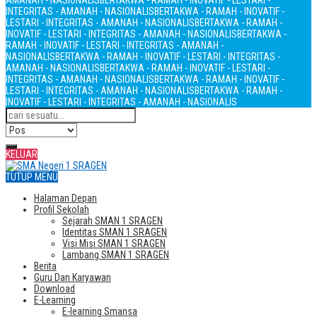
AMANAH - NASIONALIS
BERTAKWA - RAMAH - INOVATIF - LESTARI -
INTEGRITAS - AMANAH - NASIONALIS
BERTAKWA - RAMAH - INOVATIF -
LESTARI - INTEGRITAS - AMANAH - NASIONALIS
BERTAKWA - RAMAH -
INOVATIF - LESTARI - INTEGRITAS - AMANAH - NASIONALIS
BERTAKWA -
RAMAH - INOVATIF - LESTARI - INTEGRITAS - AMANAH -
NASIONALIS
BERTAKWA - RAMAH - INOVATIF - LESTARI - INTEGRITAS -
AMANAH - NASIONALIS
BERTAKWA - RAMAH - INOVATIF - LESTARI -
INTEGRITAS - AMANAH - NASIONALIS
BERTAKWA - RAMAH - INOVATIF -
LESTARI - INTEGRITAS - AMANAH - NASIONALIS
BERTAKWA - RAMAH -
INOVATIF - LESTARI - INTEGRITAS - AMANAH - NASIONALIS
KELUAR
TUTUP MENU
Halaman Depan
Profil Sekolah
Sejarah SMAN 1 SRAGEN
Identitas SMAN 1 SRAGEN
Visi Misi SMAN 1 SRAGEN
Lambang SMAN 1 SRAGEN
Berita
Guru Dan Karyawan
Download
E-Learning
E-learning Smansa