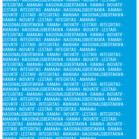
AMANAH - NASIONALIS
BERTAKWA - RAMAH - INOVATIF - LESTARI -
INTEGRITAS - AMANAH - NASIONALIS
BERTAKWA - RAMAH - INOVATIF -
LESTARI - INTEGRITAS - AMANAH - NASIONALIS
BERTAKWA - RAMAH -
INOVATIF - LESTARI - INTEGRITAS - AMANAH - NASIONALIS
BERTAKWA -
RAMAH - INOVATIF - LESTARI - INTEGRITAS - AMANAH -
NASIONALIS
BERTAKWA - RAMAH - INOVATIF - LESTARI - INTEGRITAS -
AMANAH - NASIONALIS
BERTAKWA - RAMAH - INOVATIF - LESTARI -
INTEGRITAS - AMANAH - NASIONALIS
BERTAKWA - RAMAH - INOVATIF -
LESTARI - INTEGRITAS - AMANAH - NASIONALIS
BERTAKWA - RAMAH -
INOVATIF - LESTARI - INTEGRITAS - AMANAH - NASIONALIS
BERTAKWA -
RAMAH - INOVATIF - LESTARI - INTEGRITAS - AMANAH -
NASIONALIS
BERTAKWA - RAMAH - INOVATIF - LESTARI - INTEGRITAS -
AMANAH - NASIONALIS
BERTAKWA - RAMAH - INOVATIF - LESTARI -
INTEGRITAS - AMANAH - NASIONALIS
BERTAKWA - RAMAH - INOVATIF -
LESTARI - INTEGRITAS - AMANAH - NASIONALIS
BERTAKWA - RAMAH -
INOVATIF - LESTARI - INTEGRITAS - AMANAH - NASIONALIS
BERTAKWA -
RAMAH - INOVATIF - LESTARI - INTEGRITAS - AMANAH -
NASIONALIS
BERTAKWA - RAMAH - INOVATIF - LESTARI - INTEGRITAS -
AMANAH - NASIONALIS
BERTAKWA - RAMAH - INOVATIF - LESTARI -
INTEGRITAS - AMANAH - NASIONALIS
BERTAKWA - RAMAH - INOVATIF -
LESTARI - INTEGRITAS - AMANAH - NASIONALIS
BERTAKWA - RAMAH -
INOVATIF - LESTARI - INTEGRITAS - AMANAH - NASIONALIS
BERTAKWA -
RAMAH - INOVATIF - LESTARI - INTEGRITAS - AMANAH -
NASIONALIS
BERTAKWA - RAMAH - INOVATIF - LESTARI - INTEGRITAS -
AMANAH - NASIONALIS
BERTAKWA - RAMAH - INOVATIF - LESTARI -
INTEGRITAS - AMANAH - NASIONALIS
BERTAKWA - RAMAH - INOVATIF -
LESTARI - INTEGRITAS - AMANAH - NASIONALIS
BERTAKWA - RAMAH -
INOVATIF - LESTARI - INTEGRITAS - AMANAH - NASIONALIS
BERTAKWA -