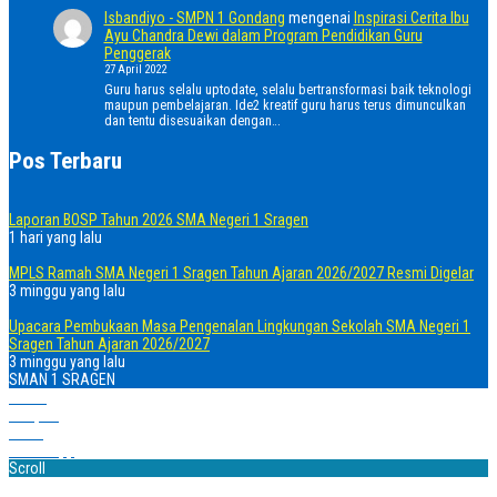
Isbandiyo - SMPN 1 Gondang
mengenai
Inspirasi Cerita Ibu
Ayu Chandra Dewi dalam Program Pendidikan Guru
Penggerak
27 April 2022
Guru harus selalu uptodate, selalu bertransformasi baik teknologi
maupun pembelajaran. Ide2 kreatif guru harus terus dimunculkan
dan tentu disesuaikan dengan…
Pos Terbaru
Laporan BOSP Tahun 2026 SMA Negeri 1 Sragen
1 hari yang lalu
MPLS Ramah SMA Negeri 1 Sragen Tahun Ajaran 2026/2027 Resmi Digelar
3 minggu yang lalu
Upacara Pembukaan Masa Pengenalan Lingkungan Sekolah SMA Negeri 1
Sragen Tahun Ajaran 2026/2027
3 minggu yang lalu
SMAN 1 SRAGEN
Home
Telepon
Email
WhatsApp
Scroll