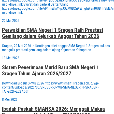
https://drive.google.com/file/d/1yDU_gSuGnElseGS6ZeOReEylgH8ce7Id/view
usp=drive_link Syarat dan Jadwal Daftar Ulang
https://drive.google.com/file/d/1mWkrYFpJQzM8DXiWW_ghWBnt0UBnhVME/v
usp=drive_link
20 Mei 2026
Perwakilan SMA Negeri 1 Sragen Raih Prestasi
Gemilang dalam Kejurkab Anggar Tahun 2026
Sragen, 20 Mei 2026 – Kontingen atlet anggar SMA Negeri 1 Sragen sukses
mengukir prestasi gemilang dalam ajang Kejuaraan Kabupaten..
19 Mei 2026
Sistem Penerimaan Murid Baru SMA Negeri 1
Sragen Tahun Ajaran 2026/2027
Download Brosur SPMB 2026 https://www.sman1sragen.sch.id/wp-
content/uploads/2026/05/BROSUR-SPMB-SMA-NEGERI-1-SRAGEN-
TA.-2026-2027.pdf
8 Mei 2026
Ibadah Paskah SMANSA 2026: Menggali Makna