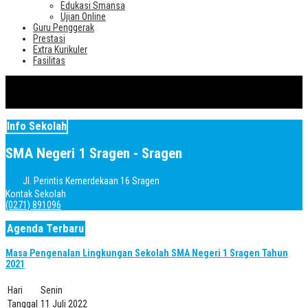
Edukasi Smansa
Ujian Online
Guru Penggerak
Prestasi
Extra Kurikuler
Fasilitas
Info Sekolah
SMA Negeri 1 Sragen - Sragen
Jl. Perintis Kemerdekaan 16 Sragen
Kontak Sekolah
(0271) 891096
Agenda Terbaru
Masa Pengenalan Lingkungan Sekolah SMA Negeri 1 Sragen Tahun
2021
Hari
Senin
Tanggal
11 Juli 2022