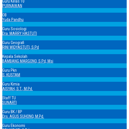
Guru Kelas 10
PURNAWAN
OB
Yuda Pandhu
Guru Sosiologi
Dra. MARRY HASTUTI
Guru Geografi
RINI WIDYASTUTI, S.Pd
Kepala Sekolah
BAMBANG MARGONO, S.Pd, Msi
Guru Pkn
S. KUSTAM
Guru Kimia
AISYAH, S.T., M.Pd.
Staff TU
SUNARTI
Guru BK / BP
Drs. AGUS SUHONO, M.Pd.
Guru Ekonomi