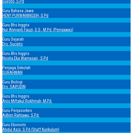
Suyoto, S.Pd
Guru Bahasa Jawa
HENY PURWANINGSIH, S.Pd
Guru Bhs Inggris
Nur Alviyanti Fauzi, S.S., M.Pd. (Pengawas)
Guru Sejarah
Drs. Sucipto
Guru Bhs Inggris
Novita Eka Warnasari , S.Pd
Penjaga Sekolah
SURAHMAN
Guru Biologi
Drs. SAIFUDIN
Guru Bhs Inggris
Anis Miftakul Rokhmah, M.Pd.
Guru Penjasorkes
Adhim Rahtawu, S.Pd.
Guru Ekonomi
Abdul Aziz, S.Pd (Staff Kurikulum)