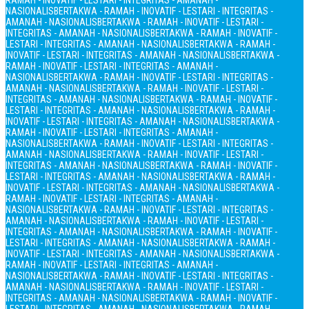
RAMAH - INOVATIF - LESTARI - INTEGRITAS - AMANAH -
NASIONALIS
BERTAKWA - RAMAH - INOVATIF - LESTARI - INTEGRITAS -
AMANAH - NASIONALIS
BERTAKWA - RAMAH - INOVATIF - LESTARI -
INTEGRITAS - AMANAH - NASIONALIS
BERTAKWA - RAMAH - INOVATIF -
LESTARI - INTEGRITAS - AMANAH - NASIONALIS
BERTAKWA - RAMAH -
INOVATIF - LESTARI - INTEGRITAS - AMANAH - NASIONALIS
BERTAKWA -
RAMAH - INOVATIF - LESTARI - INTEGRITAS - AMANAH -
NASIONALIS
BERTAKWA - RAMAH - INOVATIF - LESTARI - INTEGRITAS -
AMANAH - NASIONALIS
BERTAKWA - RAMAH - INOVATIF - LESTARI -
INTEGRITAS - AMANAH - NASIONALIS
BERTAKWA - RAMAH - INOVATIF -
LESTARI - INTEGRITAS - AMANAH - NASIONALIS
BERTAKWA - RAMAH -
INOVATIF - LESTARI - INTEGRITAS - AMANAH - NASIONALIS
BERTAKWA -
RAMAH - INOVATIF - LESTARI - INTEGRITAS - AMANAH -
NASIONALIS
BERTAKWA - RAMAH - INOVATIF - LESTARI - INTEGRITAS -
AMANAH - NASIONALIS
BERTAKWA - RAMAH - INOVATIF - LESTARI -
INTEGRITAS - AMANAH - NASIONALIS
BERTAKWA - RAMAH - INOVATIF -
LESTARI - INTEGRITAS - AMANAH - NASIONALIS
BERTAKWA - RAMAH -
INOVATIF - LESTARI - INTEGRITAS - AMANAH - NASIONALIS
BERTAKWA -
RAMAH - INOVATIF - LESTARI - INTEGRITAS - AMANAH -
NASIONALIS
BERTAKWA - RAMAH - INOVATIF - LESTARI - INTEGRITAS -
AMANAH - NASIONALIS
BERTAKWA - RAMAH - INOVATIF - LESTARI -
INTEGRITAS - AMANAH - NASIONALIS
BERTAKWA - RAMAH - INOVATIF -
LESTARI - INTEGRITAS - AMANAH - NASIONALIS
BERTAKWA - RAMAH -
INOVATIF - LESTARI - INTEGRITAS - AMANAH - NASIONALIS
BERTAKWA -
RAMAH - INOVATIF - LESTARI - INTEGRITAS - AMANAH -
NASIONALIS
BERTAKWA - RAMAH - INOVATIF - LESTARI - INTEGRITAS -
AMANAH - NASIONALIS
BERTAKWA - RAMAH - INOVATIF - LESTARI -
INTEGRITAS - AMANAH - NASIONALIS
BERTAKWA - RAMAH - INOVATIF -