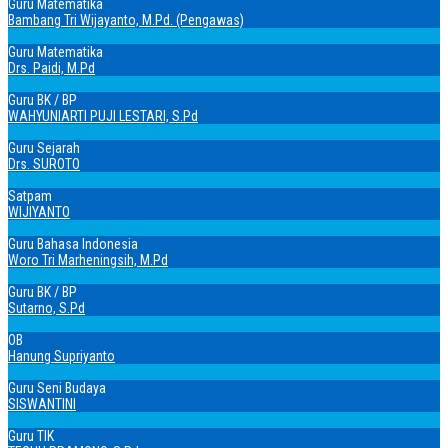
Guru Matematika
Bambang Tri Wijayanto, M.Pd. (Pengawas)
Guru Matematika
Drs. Paidi, M.Pd
Guru BK / BP
WAHYUNIARTI PUJI LESTARI, S.Pd
Guru Sejarah
Drs. SUROTO
Satpam
WIJIYANTO
Guru Bahasa Indonesia
Woro Tri Marheningsih, M.Pd
Guru BK / BP
Sutarno, S.Pd
OB
Hanung Supriyanto
Guru Seni Budaya
SISWANTINI
Guru TIK