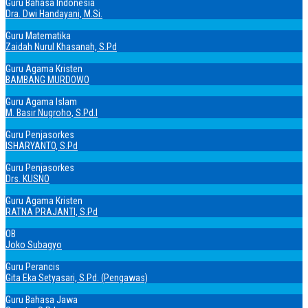
Guru Bahasa Indonesia
Dra. Dwi Handayani, M.Si.
Guru Matematika
Zaidah Nurul Khasanah, S.Pd
Guru Agama Kristen
BAMBANG MURDOWO
Guru Agama Islam
M. Basir Nugroho, S.Pd.I
Guru Penjasorkes
ISHARYANTO, S.Pd
Guru Penjasorkes
Drs. KUSNO
Guru Agama Kristen
RATNA PRAJANTI, S.Pd
OB
Joko Subagyo
Guru Perancis
Gita Eka Setyasari, S.Pd. (Pengawas)
Guru Bahasa Jawa