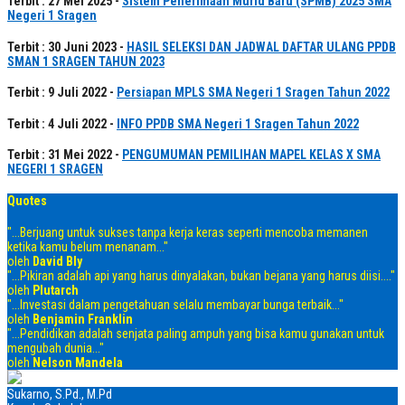
Terbit : 27 Mei 2025 -
Sistem Penerimaan Murid Baru (SPMB) 2025 SMA
Negeri 1 Sragen
Terbit : 30 Juni 2023 -
HASIL SELEKSI DAN JADWAL DAFTAR ULANG PPDB
SMAN 1 SRAGEN TAHUN 2023
Terbit : 9 Juli 2022 -
Persiapan MPLS SMA Negeri 1 Sragen Tahun 2022
Terbit : 4 Juli 2022 -
INFO PPDB SMA Negeri 1 Sragen Tahun 2022
Terbit : 31 Mei 2022 -
PENGUMUMAN PEMILIHAN MAPEL KELAS X SMA
NEGERI 1 SRAGEN
Quotes
"...Berjuang untuk sukses tanpa kerja keras seperti mencoba memanen
ketika kamu belum menanam..."
oleh
David Bly
"...Pikiran adalah api yang harus dinyalakan, bukan bejana yang harus diisi...."
oleh
Plutarch
"...Investasi dalam pengetahuan selalu membayar bunga terbaik..."
oleh
Benjamin Franklin
"...Pendidikan adalah senjata paling ampuh yang bisa kamu gunakan untuk
mengubah dunia..."
oleh
Nelson Mandela
Sukarno, S.Pd., M.Pd