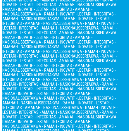
LESTARI - INTEGRITAS - AMANAH - NASIONALIS
BERTAKWA - RAMAH -
INOVATIF - LESTARI - INTEGRITAS - AMANAH - NASIONALIS
BERTAKWA -
RAMAH - INOVATIF - LESTARI - INTEGRITAS - AMANAH -
NASIONALIS
BERTAKWA - RAMAH - INOVATIF - LESTARI - INTEGRITAS -
AMANAH - NASIONALIS
BERTAKWA - RAMAH - INOVATIF - LESTARI -
INTEGRITAS - AMANAH - NASIONALIS
BERTAKWA - RAMAH - INOVATIF -
LESTARI - INTEGRITAS - AMANAH - NASIONALIS
BERTAKWA - RAMAH -
INOVATIF - LESTARI - INTEGRITAS - AMANAH - NASIONALIS
BERTAKWA -
RAMAH - INOVATIF - LESTARI - INTEGRITAS - AMANAH -
NASIONALIS
BERTAKWA - RAMAH - INOVATIF - LESTARI - INTEGRITAS -
AMANAH - NASIONALIS
BERTAKWA - RAMAH - INOVATIF - LESTARI -
INTEGRITAS - AMANAH - NASIONALIS
BERTAKWA - RAMAH - INOVATIF -
LESTARI - INTEGRITAS - AMANAH - NASIONALIS
BERTAKWA - RAMAH -
INOVATIF - LESTARI - INTEGRITAS - AMANAH - NASIONALIS
BERTAKWA -
RAMAH - INOVATIF - LESTARI - INTEGRITAS - AMANAH -
NASIONALIS
BERTAKWA - RAMAH - INOVATIF - LESTARI - INTEGRITAS -
AMANAH - NASIONALIS
BERTAKWA - RAMAH - INOVATIF - LESTARI -
INTEGRITAS - AMANAH - NASIONALIS
BERTAKWA - RAMAH - INOVATIF -
LESTARI - INTEGRITAS - AMANAH - NASIONALIS
BERTAKWA - RAMAH -
INOVATIF - LESTARI - INTEGRITAS - AMANAH - NASIONALIS
BERTAKWA -
RAMAH - INOVATIF - LESTARI - INTEGRITAS - AMANAH -
NASIONALIS
BERTAKWA - RAMAH - INOVATIF - LESTARI - INTEGRITAS -
AMANAH - NASIONALIS
BERTAKWA - RAMAH - INOVATIF - LESTARI -
INTEGRITAS - AMANAH - NASIONALIS
BERTAKWA - RAMAH - INOVATIF -
LESTARI - INTEGRITAS - AMANAH - NASIONALIS
BERTAKWA - RAMAH -
INOVATIF - LESTARI - INTEGRITAS - AMANAH - NASIONALIS
BERTAKWA -
RAMAH - INOVATIF - LESTARI - INTEGRITAS - AMANAH -
NASIONALIS
BERTAKWA - RAMAH - INOVATIF - LESTARI - INTEGRITAS -