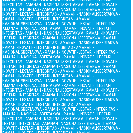
AMANAH - NASIONALIS
BERTAKWA - RAMAH - INOVATIF - LESTARI -
INTEGRITAS - AMANAH - NASIONALIS
BERTAKWA - RAMAH - INOVATIF -
LESTARI - INTEGRITAS - AMANAH - NASIONALIS
BERTAKWA - RAMAH -
INOVATIF - LESTARI - INTEGRITAS - AMANAH - NASIONALIS
BERTAKWA -
RAMAH - INOVATIF - LESTARI - INTEGRITAS - AMANAH -
NASIONALIS
BERTAKWA - RAMAH - INOVATIF - LESTARI - INTEGRITAS -
AMANAH - NASIONALIS
BERTAKWA - RAMAH - INOVATIF - LESTARI -
INTEGRITAS - AMANAH - NASIONALIS
BERTAKWA - RAMAH - INOVATIF -
LESTARI - INTEGRITAS - AMANAH - NASIONALIS
BERTAKWA - RAMAH -
INOVATIF - LESTARI - INTEGRITAS - AMANAH - NASIONALIS
BERTAKWA -
RAMAH - INOVATIF - LESTARI - INTEGRITAS - AMANAH -
NASIONALIS
BERTAKWA - RAMAH - INOVATIF - LESTARI - INTEGRITAS -
AMANAH - NASIONALIS
BERTAKWA - RAMAH - INOVATIF - LESTARI -
INTEGRITAS - AMANAH - NASIONALIS
BERTAKWA - RAMAH - INOVATIF -
LESTARI - INTEGRITAS - AMANAH - NASIONALIS
BERTAKWA - RAMAH -
INOVATIF - LESTARI - INTEGRITAS - AMANAH - NASIONALIS
BERTAKWA -
RAMAH - INOVATIF - LESTARI - INTEGRITAS - AMANAH -
NASIONALIS
BERTAKWA - RAMAH - INOVATIF - LESTARI - INTEGRITAS -
AMANAH - NASIONALIS
BERTAKWA - RAMAH - INOVATIF - LESTARI -
INTEGRITAS - AMANAH - NASIONALIS
BERTAKWA - RAMAH - INOVATIF -
LESTARI - INTEGRITAS - AMANAH - NASIONALIS
BERTAKWA - RAMAH -
INOVATIF - LESTARI - INTEGRITAS - AMANAH - NASIONALIS
BERTAKWA -
RAMAH - INOVATIF - LESTARI - INTEGRITAS - AMANAH -
NASIONALIS
BERTAKWA - RAMAH - INOVATIF - LESTARI - INTEGRITAS -
AMANAH - NASIONALIS
BERTAKWA - RAMAH - INOVATIF - LESTARI -
INTEGRITAS - AMANAH - NASIONALIS
BERTAKWA - RAMAH - INOVATIF -
LESTARI - INTEGRITAS - AMANAH - NASIONALIS
BERTAKWA - RAMAH -
INOVATIF - LESTARI - INTEGRITAS - AMANAH - NASIONALIS
BERTAKWA -