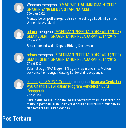
Winarsih
mengenai
DIMAS WIDHI ALUMNI SMA NEGERI 1
SRAGEN YANG MENJADI TARUNA AKMIL
5 Oktober 2022
Mantap keren poll smoga putra sy nyusul juga ke Akmil ya mas
Dimas...bravo akmil
admin
mengenai
PENERIMAN PESERTA DIDIK BARU (PPDB)
SMA NEGERI 1 SRAGEN TAHUN PELAJARAN 2014/2015
27 Mei 2022
Bisa menemui Wakil Kepala Bidang Kesiswaan.
admin
mengenai
PENERIMAN PESERTA DIDIK BARU (PPDB)
SMA NEGERI 1 SRAGEN TAHUN PELAJARAN 2014/2015
27 Mei 2022
Selamat pagi, SMA Negeri 1 Sragen siap menerima. Mohon
berkonsultasi dengan datang ke Sekolah secepanya.
Isbandiyo - SMPN 1 Gondang
mengenai
Inspirasi Cerita Ibu
Ayu Chandra Dewi dalam Program Pendidikan Guru
Penggerak
27 April 2022
Guru harus selalu uptodate, selalu bertransformasi baik teknologi
maupun pembelajaran. Ide2 kreatif guru harus terus dimunculkan
dan tentu disesuaikan dengan…
Pos Terbaru