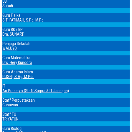
OB
Sutadi
Guru Fisika
SITI FATIMAH, S.Pd, M.Pd.
Guru BK / BP
Dra. SUNARTI
Penjaga Sekolah
WALUYO
Guru Matematika
Drs. Hery Kuncoro
Guru Agama Islam
RUSNI, S.Ag, M.Pdi.
IT
Ari Prasetyo (Staff Sarpra & IT Jaringan)
Staff Perpustakaan
Gunawan
Staff TU
TRIYATUN
Guru Biologi