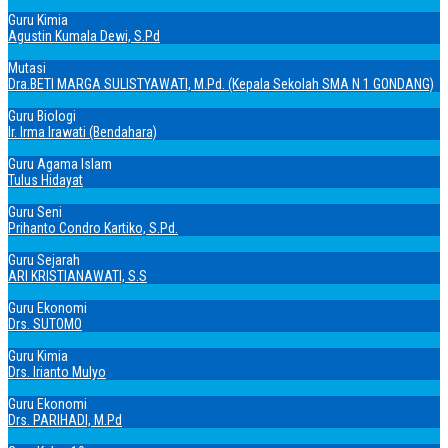
Guru Kimia
Agustin Kumala Dewi, S.Pd
Mutasi
Dra.BETI MARGA SULISTYAWATI, M.Pd. (Kepala Sekolah SMA N 1 GONDANG)
Guru Biologi
Ir. Irma Irawati (Bendahara)
Guru Agama Islam
Tulus Hidayat
Guru Seni
Prihanto Condro Kartiko, S.Pd.
Guru Sejarah
ARI KRISTIANAWATI, S.S
Guru Ekonomi
Drs. SUTOMO
Guru Kimia
Drs. Irianto Mulyo
Guru Ekonomi
Drs. PARIHADI, M.Pd