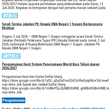
kegiatan Masa Pengenalan Lingkungan Sekolah (MPLS) Tahun Ajaran
2026/2027 melalui upacara pembukaan yang dilaksanakan pada Senin, 13
Juli 2026. Kegiatan ini bertepatan dengan hari pertama masuk sekolah pada..
3 Juli 2026
Serah Terima Jabatan Plt. Kepala SMA Negeri 1 Sragen Berlangsung
Khidmat
Sragen, 3 Juli 2026 – SMA Negeri 1 Sragen menggelar acara Serah Terima
Jabatan (Sertijab) Pelaksana Tugas (Plt.) Kepala Sekolah pada Jumat, 3 Juli
2026, bertempat di Ruang Multimedia SMA Negeri 1 Sragen. Jabatan Plt.
Kepala SMA Negeri 1 Sragen..
21 Juni 2026
Pengumuman Hasil Sistem Peneriamaan Murid Baru Tahun Ajaran
2026/2027
Pengumuman Hasil dan Urutan Daftar Ulang
https://drive.google.com/file/d/1yDU_gSuGnElseGS6ZeOReEylgH8ce7Id/view
usp=drive_link Syarat dan Jadwal Daftar Ulang
https://drive.google.com/file/d/1mWkrYFpJQzM8DXiWW_ghWBnt0UBnhVME/v
usp=drive_link
Pengumuman