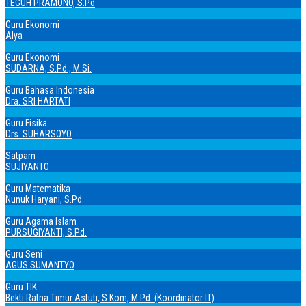
TEGUH PRAMONO, S.Pd
Guru Ekonomi
Alya
Guru Ekonomi
SUDARNA, S.Pd., M.Si.
Guru Bahasa Indonesia
Dra. SRI HARTATI
Guru Fisika
Drs. SUHARSOYO
Satpam
SUJIYANTO
Guru Matematika
Nunuk Haryani, S.Pd.
Guru Agama Islam
PURSUGIYANTI, S.Pd.
Guru Seni
AGUS SUMANTYO
Guru TIK
Bekti Ratna Timur Astuti, S.Kom, M.Pd. (Koordinator IT)