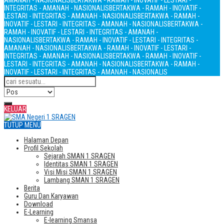
AMANAH - NASIONALIS
BERTAKWA - RAMAH - INOVATIF - LESTARI -
INTEGRITAS - AMANAH - NASIONALIS
BERTAKWA - RAMAH - INOVATIF -
LESTARI - INTEGRITAS - AMANAH - NASIONALIS
BERTAKWA - RAMAH -
INOVATIF - LESTARI - INTEGRITAS - AMANAH - NASIONALIS
BERTAKWA -
RAMAH - INOVATIF - LESTARI - INTEGRITAS - AMANAH -
NASIONALIS
BERTAKWA - RAMAH - INOVATIF - LESTARI - INTEGRITAS -
AMANAH - NASIONALIS
BERTAKWA - RAMAH - INOVATIF - LESTARI -
INTEGRITAS - AMANAH - NASIONALIS
BERTAKWA - RAMAH - INOVATIF -
LESTARI - INTEGRITAS - AMANAH - NASIONALIS
BERTAKWA - RAMAH -
INOVATIF - LESTARI - INTEGRITAS - AMANAH - NASIONALIS
KELUAR
TUTUP MENU
Halaman Depan
Profil Sekolah
Sejarah SMAN 1 SRAGEN
Identitas SMAN 1 SRAGEN
Visi Misi SMAN 1 SRAGEN
Lambang SMAN 1 SRAGEN
Berita
Guru Dan Karyawan
Download
E-Learning
E-learning Smansa