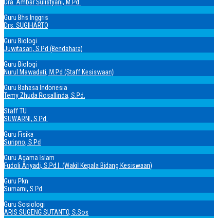
Dra. Ambar Sulistyani, M.Pd.
Guru Bhs Inggris
Drs. SUGIHARTO
Guru Biologi
Juwitasari, S.Pd (Bendahara)
Guru Biologi
Nurul Mawadati, M.Pd (Staff Kesiswaan)
Guru Bahasa Indonesia
Temy Zhuda Rosallinda, S.Pd.
Staff TU
SUWARNI, S.Pd.
Guru Fisika
Suripno, S.Pd
Guru Agama Islam
Fudoli Ariyadi, S.Pd.I. (Wakil Kepala Bidang Kesiswaan)
Guru Pkn
Sumarni, S.Pd
Guru Sosiologi
ARIS SUGENG SUTANTO, S.Sos