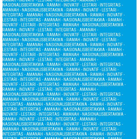
RAMAH - INOVATIF - LESTARI - INTEGRITAS - AMANAH -
NASIONALIS
BERTAKWA - RAMAH - INOVATIF - LESTARI - INTEGRITAS -
AMANAH - NASIONALIS
BERTAKWA - RAMAH - INOVATIF - LESTARI -
INTEGRITAS - AMANAH - NASIONALIS
BERTAKWA - RAMAH - INOVATIF -
LESTARI - INTEGRITAS - AMANAH - NASIONALIS
BERTAKWA - RAMAH -
INOVATIF - LESTARI - INTEGRITAS - AMANAH - NASIONALIS
BERTAKWA -
RAMAH - INOVATIF - LESTARI - INTEGRITAS - AMANAH -
NASIONALIS
BERTAKWA - RAMAH - INOVATIF - LESTARI - INTEGRITAS -
AMANAH - NASIONALIS
BERTAKWA - RAMAH - INOVATIF - LESTARI -
INTEGRITAS - AMANAH - NASIONALIS
BERTAKWA - RAMAH - INOVATIF -
LESTARI - INTEGRITAS - AMANAH - NASIONALIS
BERTAKWA - RAMAH -
INOVATIF - LESTARI - INTEGRITAS - AMANAH - NASIONALIS
BERTAKWA -
RAMAH - INOVATIF - LESTARI - INTEGRITAS - AMANAH -
NASIONALIS
BERTAKWA - RAMAH - INOVATIF - LESTARI - INTEGRITAS -
AMANAH - NASIONALIS
BERTAKWA - RAMAH - INOVATIF - LESTARI -
INTEGRITAS - AMANAH - NASIONALIS
BERTAKWA - RAMAH - INOVATIF -
LESTARI - INTEGRITAS - AMANAH - NASIONALIS
BERTAKWA - RAMAH -
INOVATIF - LESTARI - INTEGRITAS - AMANAH - NASIONALIS
BERTAKWA -
RAMAH - INOVATIF - LESTARI - INTEGRITAS - AMANAH -
NASIONALIS
BERTAKWA - RAMAH - INOVATIF - LESTARI - INTEGRITAS -
AMANAH - NASIONALIS
BERTAKWA - RAMAH - INOVATIF - LESTARI -
INTEGRITAS - AMANAH - NASIONALIS
BERTAKWA - RAMAH - INOVATIF -
LESTARI - INTEGRITAS - AMANAH - NASIONALIS
BERTAKWA - RAMAH -
INOVATIF - LESTARI - INTEGRITAS - AMANAH - NASIONALIS
BERTAKWA -
RAMAH - INOVATIF - LESTARI - INTEGRITAS - AMANAH -
NASIONALIS
BERTAKWA - RAMAH - INOVATIF - LESTARI - INTEGRITAS -
AMANAH - NASIONALIS
BERTAKWA - RAMAH - INOVATIF - LESTARI -
INTEGRITAS - AMANAH - NASIONALIS
BERTAKWA - RAMAH - INOVATIF -