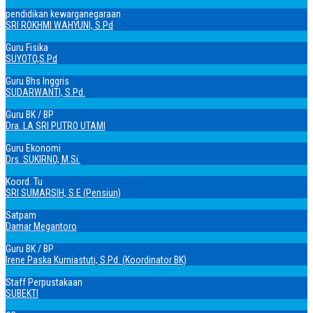
pendidikan kewarganegaraan
SRI ROKHMI WAHYUNI, S.Pd
Guru Fisika
SUYOTO,S.Pd
Guru Bhs Inggris
SUDARWANTI, S.Pd.
Guru BK / BP
Dra. LA SRI PUTRO UTAMI
Guru Ekonomi
Drs. SUKIRNO, M.Si.
Koord. Tu
SRI SUMARSIH, S.E (Pensiun)
Satpam
Damar Megantoro
Guru BK / BP
Irene Paska Kurniastuti, S.Pd. (Koordinator BK)
Staff Perpustakaan
SUBEKTI