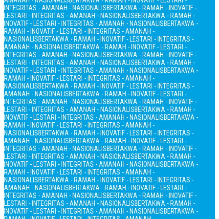
AMANAH - NASIONALIS
BERTAKWA - RAMAH - INOVATIF - LESTARI -
INTEGRITAS - AMANAH - NASIONALIS
BERTAKWA - RAMAH - INOVATIF -
LESTARI - INTEGRITAS - AMANAH - NASIONALIS
BERTAKWA - RAMAH -
INOVATIF - LESTARI - INTEGRITAS - AMANAH - NASIONALIS
BERTAKWA -
RAMAH - INOVATIF - LESTARI - INTEGRITAS - AMANAH -
NASIONALIS
BERTAKWA - RAMAH - INOVATIF - LESTARI - INTEGRITAS -
AMANAH - NASIONALIS
BERTAKWA - RAMAH - INOVATIF - LESTARI -
INTEGRITAS - AMANAH - NASIONALIS
BERTAKWA - RAMAH - INOVATIF -
LESTARI - INTEGRITAS - AMANAH - NASIONALIS
BERTAKWA - RAMAH -
INOVATIF - LESTARI - INTEGRITAS - AMANAH - NASIONALIS
BERTAKWA -
RAMAH - INOVATIF - LESTARI - INTEGRITAS - AMANAH -
NASIONALIS
BERTAKWA - RAMAH - INOVATIF - LESTARI - INTEGRITAS -
AMANAH - NASIONALIS
BERTAKWA - RAMAH - INOVATIF - LESTARI -
INTEGRITAS - AMANAH - NASIONALIS
BERTAKWA - RAMAH - INOVATIF -
LESTARI - INTEGRITAS - AMANAH - NASIONALIS
BERTAKWA - RAMAH -
INOVATIF - LESTARI - INTEGRITAS - AMANAH - NASIONALIS
BERTAKWA -
RAMAH - INOVATIF - LESTARI - INTEGRITAS - AMANAH -
NASIONALIS
BERTAKWA - RAMAH - INOVATIF - LESTARI - INTEGRITAS -
AMANAH - NASIONALIS
BERTAKWA - RAMAH - INOVATIF - LESTARI -
INTEGRITAS - AMANAH - NASIONALIS
BERTAKWA - RAMAH - INOVATIF -
LESTARI - INTEGRITAS - AMANAH - NASIONALIS
BERTAKWA - RAMAH -
INOVATIF - LESTARI - INTEGRITAS - AMANAH - NASIONALIS
BERTAKWA -
RAMAH - INOVATIF - LESTARI - INTEGRITAS - AMANAH -
NASIONALIS
BERTAKWA - RAMAH - INOVATIF - LESTARI - INTEGRITAS -
AMANAH - NASIONALIS
BERTAKWA - RAMAH - INOVATIF - LESTARI -
INTEGRITAS - AMANAH - NASIONALIS
BERTAKWA - RAMAH - INOVATIF -
LESTARI - INTEGRITAS - AMANAH - NASIONALIS
BERTAKWA - RAMAH -
INOVATIF - LESTARI - INTEGRITAS - AMANAH - NASIONALIS
BERTAKWA -