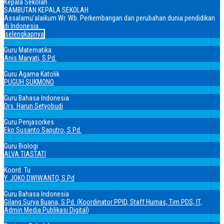
Kepala Sekolah
SAMBUTAN KEPALA SEKOLAH
Assalamu’alaikum Wr. Wb. Perkembangan dan perubahan dunia pendidikan
di Indonesia..
selengkapnya
Guru Matematika
Anis Maryati, S.Pd.
Guru Agama Katolik
PUGUH SUKMONO
Guru Bahasa Indonesia
Drs. Harun Setyobudi
Guru Penjasorkes
Eko Susanto Saputro, S.Pd.
Guru Biologi
ALVA TIASTATI
Koord. Tu
Y. JOKO DWIWANTO, S.Pd
Guru Bahasa Indonesia
Gilang Surya Buana, S.Pd. (Koordinator PPID, Staff Humas, Tim PDS, IT,
Admin Media Publikasi Digital)