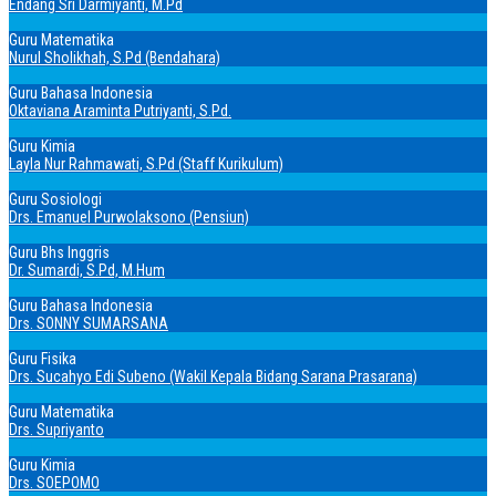
Endang Sri Darmiyanti, M.Pd
Guru Matematika
Nurul Sholikhah, S.Pd (Bendahara)
Guru Bahasa Indonesia
Oktaviana Araminta Putriyanti, S.Pd.
Guru Kimia
Layla Nur Rahmawati, S.Pd (Staff Kurikulum)
Guru Sosiologi
Drs. Emanuel Purwolaksono (Pensiun)
Guru Bhs Inggris
Dr. Sumardi, S.Pd, M.Hum
Guru Bahasa Indonesia
Drs. SONNY SUMARSANA
Guru Fisika
Drs. Sucahyo Edi Subeno (Wakil Kepala Bidang Sarana Prasarana)
Guru Matematika
Drs. Supriyanto
Guru Kimia
Drs. SOEPOMO