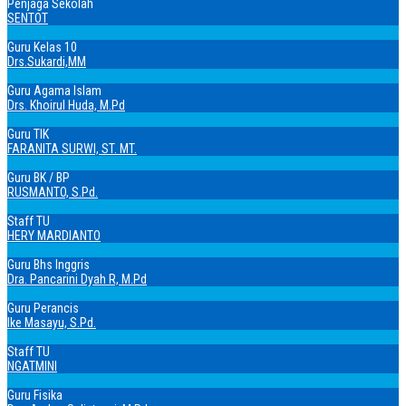
Penjaga Sekolah
SENTOT
Guru Kelas 10
Drs.Sukardi,MM
Guru Agama Islam
Drs. Khoirul Huda, M.Pd
Guru TIK
FARANITA SURWI, ST. MT.
Guru BK / BP
RUSMANTO, S.Pd.
Staff TU
HERY MARDIANTO
Guru Bhs Inggris
Dra. Pancarini Dyah R, M.Pd
Guru Perancis
Ike Masayu, S.Pd.
Staff TU
NGATMINI
Guru Fisika