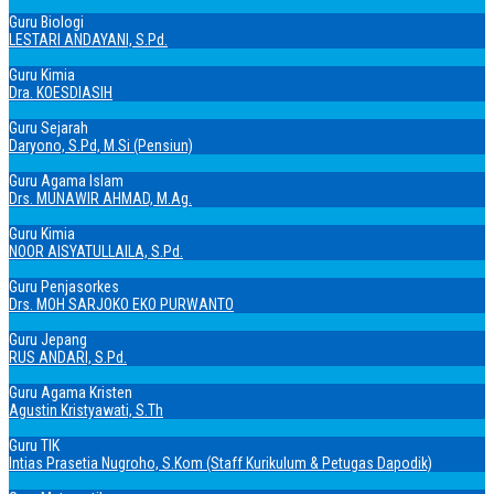
Guru Biologi
LESTARI ANDAYANI, S.Pd.
Guru Kimia
Dra. KOESDIASIH
Guru Sejarah
Daryono, S.Pd, M.Si (Pensiun)
Guru Agama Islam
Drs. MUNAWIR AHMAD, M.Ag.
Guru Kimia
NOOR AISYATULLAILA, S.Pd.
Guru Penjasorkes
Drs. MOH SARJOKO EKO PURWANTO
Guru Jepang
RUS ANDARI, S.Pd.
Guru Agama Kristen
Agustin Kristyawati, S.Th
Guru TIK
Intias Prasetia Nugroho, S.Kom (Staff Kurikulum & Petugas Dapodik)