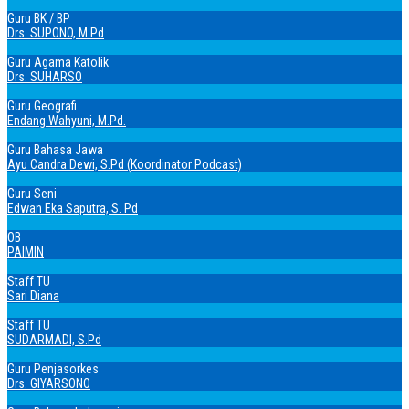
Guru BK / BP
Drs. SUPONO, M.Pd
Guru Agama Katolik
Drs. SUHARSO
Guru Geografi
Endang Wahyuni, M.Pd.
Guru Bahasa Jawa
Ayu Candra Dewi, S.Pd (Koordinator Podcast)
Guru Seni
Edwan Eka Saputra, S. Pd
OB
PAIMIN
Staff TU
Sari Diana
Staff TU
SUDARMADI, S.Pd
Guru Penjasorkes
Drs. GIYARSONO