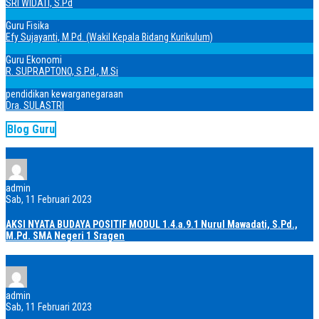
SRI WIDATI, S.Pd
Guru Fisika
Efy Sujayanti, M.Pd. (Wakil Kepala Bidang Kurikulum)
Guru Ekonomi
R. SUPRAPTONO, S.Pd., M.Si
pendidikan kewarganegaraan
Dra. SULASTRI
Blog Guru
admin
Sab, 11 Februari 2023
AKSI NYATA BUDAYA POSITIF MODUL 1.4.a.9.1 Nurul Mawadati, S.Pd.,
M.Pd. SMA Negeri 1 Sragen
admin
Sab, 11 Februari 2023