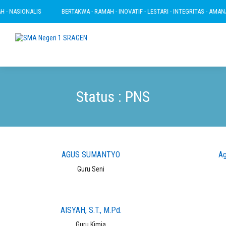
LIS
BERTAKWA - RAMAH - INOVATIF - LESTARI - INTEGRITAS - AMANAH - NASION
Status : PNS
AGUS SUMANTYO
Ag
Guru Seni
AISYAH, S.T., M.Pd.
Guru Kimia