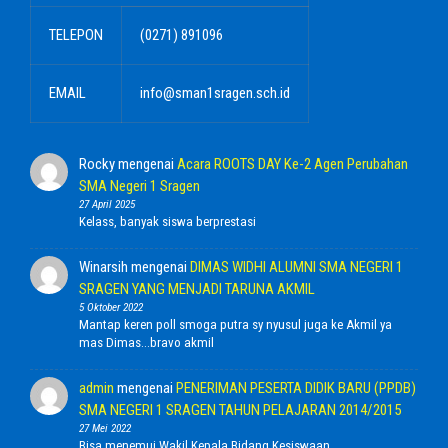
TELEPON
(0271) 891096
EMAIL
info@sman1sragen.sch.id
Rocky
mengenai
Acara ROOTS DAY Ke-2 Agen Perubahan
SMA Negeri 1 Sragen
27 April 2025
Kelass, banyak siswa berprestasi
Winarsih
mengenai
DIMAS WIDHI ALUMNI SMA NEGERI 1
SRAGEN YANG MENJADI TARUNA AKMIL
5 Oktober 2022
Mantap keren poll smoga putra sy nyusul juga ke Akmil ya
mas Dimas...bravo akmil
admin
mengenai
PENERIMAN PESERTA DIDIK BARU (PPDB)
SMA NEGERI 1 SRAGEN TAHUN PELAJARAN 2014/2015
27 Mei 2022
Bisa menemui Wakil Kepala Bidang Kesiswaan.