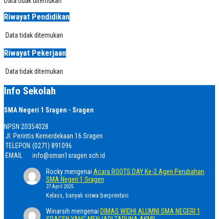
Data tidak ditemukan
Riwayat Pendidikan
Data tidak ditemukan
Riwayat Pekerjaan
Data tidak ditemukan
Info Sekolah
SMA Negeri 1 Sragen - Sragen
NPSN
20354028
Jl. Perintis Kemerdekaan 16 Sragen
TELEPON
(0271) 891096
EMAIL
info@sman1sragen.sch.id
Rocky
mengenai
Acara ROOTS DAY Ke-2 Agen Perubahan
SMA Negeri 1 Sragen
27 April 2025
Kelass, banyak siswa berprestasi
Winarsih
mengenai
DIMAS WIDHI ALUMNI SMA NEGERI 1
SRAGEN YANG MENJADI TARUNA AKMIL