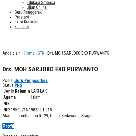
Edukasi Smansa
Ujian Online
Guru Penggerak
Prestasi
Extra Kurikuler
Fasilitas
Drs. MOH SARJOKO EKO PURWANTO
Anda disini :
Home
-
GTK
- Drs. MOH SARJOKO EKO PURWANTO
Drs. MOH SARJOKO EKO PURWANTO
Posisi
Guru Penjasorkes
Status
PNS
Jenis Kelamin
LAKI-LAKI
Agama
Islam
NIK
NIP
19590716 198303 1 018
Alamat : Jambangan RT 29, Celep, Kedawung, Sragen
Profil