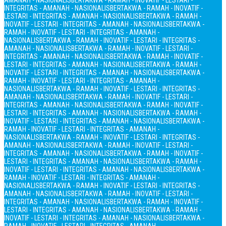
AMANAH - NASIONALIS
BERTAKWA - RAMAH - INOVATIF - LESTARI -
INTEGRITAS - AMANAH - NASIONALIS
BERTAKWA - RAMAH - INOVATIF -
LESTARI - INTEGRITAS - AMANAH - NASIONALIS
BERTAKWA - RAMAH -
INOVATIF - LESTARI - INTEGRITAS - AMANAH - NASIONALIS
BERTAKWA -
RAMAH - INOVATIF - LESTARI - INTEGRITAS - AMANAH -
NASIONALIS
BERTAKWA - RAMAH - INOVATIF - LESTARI - INTEGRITAS -
AMANAH - NASIONALIS
BERTAKWA - RAMAH - INOVATIF - LESTARI -
INTEGRITAS - AMANAH - NASIONALIS
BERTAKWA - RAMAH - INOVATIF -
LESTARI - INTEGRITAS - AMANAH - NASIONALIS
BERTAKWA - RAMAH -
INOVATIF - LESTARI - INTEGRITAS - AMANAH - NASIONALIS
BERTAKWA -
RAMAH - INOVATIF - LESTARI - INTEGRITAS - AMANAH -
NASIONALIS
BERTAKWA - RAMAH - INOVATIF - LESTARI - INTEGRITAS -
AMANAH - NASIONALIS
BERTAKWA - RAMAH - INOVATIF - LESTARI -
INTEGRITAS - AMANAH - NASIONALIS
BERTAKWA - RAMAH - INOVATIF -
LESTARI - INTEGRITAS - AMANAH - NASIONALIS
BERTAKWA - RAMAH -
INOVATIF - LESTARI - INTEGRITAS - AMANAH - NASIONALIS
BERTAKWA -
RAMAH - INOVATIF - LESTARI - INTEGRITAS - AMANAH -
NASIONALIS
BERTAKWA - RAMAH - INOVATIF - LESTARI - INTEGRITAS -
AMANAH - NASIONALIS
BERTAKWA - RAMAH - INOVATIF - LESTARI -
INTEGRITAS - AMANAH - NASIONALIS
BERTAKWA - RAMAH - INOVATIF -
LESTARI - INTEGRITAS - AMANAH - NASIONALIS
BERTAKWA - RAMAH -
INOVATIF - LESTARI - INTEGRITAS - AMANAH - NASIONALIS
BERTAKWA -
RAMAH - INOVATIF - LESTARI - INTEGRITAS - AMANAH -
NASIONALIS
BERTAKWA - RAMAH - INOVATIF - LESTARI - INTEGRITAS -
AMANAH - NASIONALIS
BERTAKWA - RAMAH - INOVATIF - LESTARI -
INTEGRITAS - AMANAH - NASIONALIS
BERTAKWA - RAMAH - INOVATIF -
LESTARI - INTEGRITAS - AMANAH - NASIONALIS
BERTAKWA - RAMAH -
INOVATIF - LESTARI - INTEGRITAS - AMANAH - NASIONALIS
BERTAKWA -