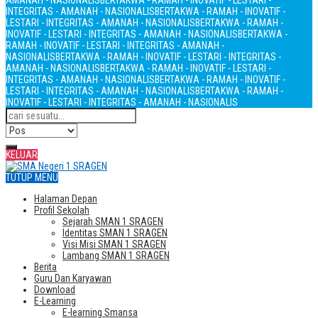
AMANAH - NASIONALIS
BERTAKWA - RAMAH - INOVATIF - LESTARI -
INTEGRITAS - AMANAH - NASIONALIS
BERTAKWA - RAMAH - INOVATIF -
LESTARI - INTEGRITAS - AMANAH - NASIONALIS
BERTAKWA - RAMAH -
INOVATIF - LESTARI - INTEGRITAS - AMANAH - NASIONALIS
BERTAKWA -
RAMAH - INOVATIF - LESTARI - INTEGRITAS - AMANAH -
NASIONALIS
BERTAKWA - RAMAH - INOVATIF - LESTARI - INTEGRITAS -
AMANAH - NASIONALIS
BERTAKWA - RAMAH - INOVATIF - LESTARI -
INTEGRITAS - AMANAH - NASIONALIS
BERTAKWA - RAMAH - INOVATIF -
LESTARI - INTEGRITAS - AMANAH - NASIONALIS
BERTAKWA - RAMAH -
INOVATIF - LESTARI - INTEGRITAS - AMANAH - NASIONALIS
KELUAR
TUTUP MENU
Halaman Depan
Profil Sekolah
Sejarah SMAN 1 SRAGEN
Identitas SMAN 1 SRAGEN
Visi Misi SMAN 1 SRAGEN
Lambang SMAN 1 SRAGEN
Berita
Guru Dan Karyawan
Download
E-Learning
E-learning Smansa