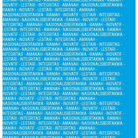
LESTARI - INTEGRITAS - AMANAH - NASIONALIS
BERTAKWA - RAMAH -
INOVATIF - LESTARI - INTEGRITAS - AMANAH - NASIONALIS
BERTAKWA -
RAMAH - INOVATIF - LESTARI - INTEGRITAS - AMANAH -
NASIONALIS
BERTAKWA - RAMAH - INOVATIF - LESTARI - INTEGRITAS -
AMANAH - NASIONALIS
BERTAKWA - RAMAH - INOVATIF - LESTARI -
INTEGRITAS - AMANAH - NASIONALIS
BERTAKWA - RAMAH - INOVATIF -
LESTARI - INTEGRITAS - AMANAH - NASIONALIS
BERTAKWA - RAMAH -
INOVATIF - LESTARI - INTEGRITAS - AMANAH - NASIONALIS
BERTAKWA -
RAMAH - INOVATIF - LESTARI - INTEGRITAS - AMANAH -
NASIONALIS
BERTAKWA - RAMAH - INOVATIF - LESTARI - INTEGRITAS -
AMANAH - NASIONALIS
BERTAKWA - RAMAH - INOVATIF - LESTARI -
INTEGRITAS - AMANAH - NASIONALIS
BERTAKWA - RAMAH - INOVATIF -
LESTARI - INTEGRITAS - AMANAH - NASIONALIS
BERTAKWA - RAMAH -
INOVATIF - LESTARI - INTEGRITAS - AMANAH - NASIONALIS
BERTAKWA -
RAMAH - INOVATIF - LESTARI - INTEGRITAS - AMANAH -
NASIONALIS
BERTAKWA - RAMAH - INOVATIF - LESTARI - INTEGRITAS -
AMANAH - NASIONALIS
BERTAKWA - RAMAH - INOVATIF - LESTARI -
INTEGRITAS - AMANAH - NASIONALIS
BERTAKWA - RAMAH - INOVATIF -
LESTARI - INTEGRITAS - AMANAH - NASIONALIS
BERTAKWA - RAMAH -
INOVATIF - LESTARI - INTEGRITAS - AMANAH - NASIONALIS
BERTAKWA -
RAMAH - INOVATIF - LESTARI - INTEGRITAS - AMANAH -
NASIONALIS
BERTAKWA - RAMAH - INOVATIF - LESTARI - INTEGRITAS -
AMANAH - NASIONALIS
BERTAKWA - RAMAH - INOVATIF - LESTARI -
INTEGRITAS - AMANAH - NASIONALIS
BERTAKWA - RAMAH - INOVATIF -
LESTARI - INTEGRITAS - AMANAH - NASIONALIS
BERTAKWA - RAMAH -
INOVATIF - LESTARI - INTEGRITAS - AMANAH - NASIONALIS
BERTAKWA -
RAMAH - INOVATIF - LESTARI - INTEGRITAS - AMANAH -
NASIONALIS
BERTAKWA - RAMAH - INOVATIF - LESTARI - INTEGRITAS -