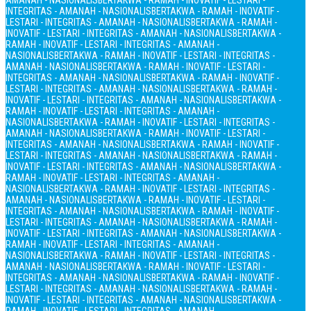
AMANAH - NASIONALIS
BERTAKWA - RAMAH - INOVATIF - LESTARI -
INTEGRITAS - AMANAH - NASIONALIS
BERTAKWA - RAMAH - INOVATIF -
LESTARI - INTEGRITAS - AMANAH - NASIONALIS
BERTAKWA - RAMAH -
INOVATIF - LESTARI - INTEGRITAS - AMANAH - NASIONALIS
BERTAKWA -
RAMAH - INOVATIF - LESTARI - INTEGRITAS - AMANAH -
NASIONALIS
BERTAKWA - RAMAH - INOVATIF - LESTARI - INTEGRITAS -
AMANAH - NASIONALIS
BERTAKWA - RAMAH - INOVATIF - LESTARI -
INTEGRITAS - AMANAH - NASIONALIS
BERTAKWA - RAMAH - INOVATIF -
LESTARI - INTEGRITAS - AMANAH - NASIONALIS
BERTAKWA - RAMAH -
INOVATIF - LESTARI - INTEGRITAS - AMANAH - NASIONALIS
BERTAKWA -
RAMAH - INOVATIF - LESTARI - INTEGRITAS - AMANAH -
NASIONALIS
BERTAKWA - RAMAH - INOVATIF - LESTARI - INTEGRITAS -
AMANAH - NASIONALIS
BERTAKWA - RAMAH - INOVATIF - LESTARI -
INTEGRITAS - AMANAH - NASIONALIS
BERTAKWA - RAMAH - INOVATIF -
LESTARI - INTEGRITAS - AMANAH - NASIONALIS
BERTAKWA - RAMAH -
INOVATIF - LESTARI - INTEGRITAS - AMANAH - NASIONALIS
BERTAKWA -
RAMAH - INOVATIF - LESTARI - INTEGRITAS - AMANAH -
NASIONALIS
BERTAKWA - RAMAH - INOVATIF - LESTARI - INTEGRITAS -
AMANAH - NASIONALIS
BERTAKWA - RAMAH - INOVATIF - LESTARI -
INTEGRITAS - AMANAH - NASIONALIS
BERTAKWA - RAMAH - INOVATIF -
LESTARI - INTEGRITAS - AMANAH - NASIONALIS
BERTAKWA - RAMAH -
INOVATIF - LESTARI - INTEGRITAS - AMANAH - NASIONALIS
BERTAKWA -
RAMAH - INOVATIF - LESTARI - INTEGRITAS - AMANAH -
NASIONALIS
BERTAKWA - RAMAH - INOVATIF - LESTARI - INTEGRITAS -
AMANAH - NASIONALIS
BERTAKWA - RAMAH - INOVATIF - LESTARI -
INTEGRITAS - AMANAH - NASIONALIS
BERTAKWA - RAMAH - INOVATIF -
LESTARI - INTEGRITAS - AMANAH - NASIONALIS
BERTAKWA - RAMAH -
INOVATIF - LESTARI - INTEGRITAS - AMANAH - NASIONALIS
BERTAKWA -