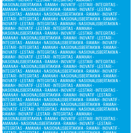
RAMAH - INOVATIF - LESTARI - INTEGRITAS - AMANAH -
NASIONALIS
BERTAKWA - RAMAH - INOVATIF - LESTARI - INTEGRITAS -
AMANAH - NASIONALIS
BERTAKWA - RAMAH - INOVATIF - LESTARI -
INTEGRITAS - AMANAH - NASIONALIS
BERTAKWA - RAMAH - INOVATIF -
LESTARI - INTEGRITAS - AMANAH - NASIONALIS
BERTAKWA - RAMAH -
INOVATIF - LESTARI - INTEGRITAS - AMANAH - NASIONALIS
BERTAKWA -
RAMAH - INOVATIF - LESTARI - INTEGRITAS - AMANAH -
NASIONALIS
BERTAKWA - RAMAH - INOVATIF - LESTARI - INTEGRITAS -
AMANAH - NASIONALIS
BERTAKWA - RAMAH - INOVATIF - LESTARI -
INTEGRITAS - AMANAH - NASIONALIS
BERTAKWA - RAMAH - INOVATIF -
LESTARI - INTEGRITAS - AMANAH - NASIONALIS
BERTAKWA - RAMAH -
INOVATIF - LESTARI - INTEGRITAS - AMANAH - NASIONALIS
BERTAKWA -
RAMAH - INOVATIF - LESTARI - INTEGRITAS - AMANAH -
NASIONALIS
BERTAKWA - RAMAH - INOVATIF - LESTARI - INTEGRITAS -
AMANAH - NASIONALIS
BERTAKWA - RAMAH - INOVATIF - LESTARI -
INTEGRITAS - AMANAH - NASIONALIS
BERTAKWA - RAMAH - INOVATIF -
LESTARI - INTEGRITAS - AMANAH - NASIONALIS
BERTAKWA - RAMAH -
INOVATIF - LESTARI - INTEGRITAS - AMANAH - NASIONALIS
BERTAKWA -
RAMAH - INOVATIF - LESTARI - INTEGRITAS - AMANAH -
NASIONALIS
BERTAKWA - RAMAH - INOVATIF - LESTARI - INTEGRITAS -
AMANAH - NASIONALIS
BERTAKWA - RAMAH - INOVATIF - LESTARI -
INTEGRITAS - AMANAH - NASIONALIS
BERTAKWA - RAMAH - INOVATIF -
LESTARI - INTEGRITAS - AMANAH - NASIONALIS
BERTAKWA - RAMAH -
INOVATIF - LESTARI - INTEGRITAS - AMANAH - NASIONALIS
BERTAKWA -
RAMAH - INOVATIF - LESTARI - INTEGRITAS - AMANAH -
NASIONALIS
BERTAKWA - RAMAH - INOVATIF - LESTARI - INTEGRITAS -
AMANAH - NASIONALIS
BERTAKWA - RAMAH - INOVATIF - LESTARI -
INTEGRITAS - AMANAH - NASIONALIS
BERTAKWA - RAMAH - INOVATIF -