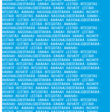
RAMAH - INOVATIF - LESTARI - INTEGRITAS - AMANAH -
NASIONALIS
BERTAKWA - RAMAH - INOVATIF - LESTARI - INTEGRITAS -
AMANAH - NASIONALIS
BERTAKWA - RAMAH - INOVATIF - LESTARI -
INTEGRITAS - AMANAH - NASIONALIS
BERTAKWA - RAMAH - INOVATIF -
LESTARI - INTEGRITAS - AMANAH - NASIONALIS
BERTAKWA - RAMAH -
INOVATIF - LESTARI - INTEGRITAS - AMANAH - NASIONALIS
BERTAKWA -
RAMAH - INOVATIF - LESTARI - INTEGRITAS - AMANAH -
NASIONALIS
BERTAKWA - RAMAH - INOVATIF - LESTARI - INTEGRITAS -
AMANAH - NASIONALIS
BERTAKWA - RAMAH - INOVATIF - LESTARI -
INTEGRITAS - AMANAH - NASIONALIS
BERTAKWA - RAMAH - INOVATIF -
LESTARI - INTEGRITAS - AMANAH - NASIONALIS
BERTAKWA - RAMAH -
INOVATIF - LESTARI - INTEGRITAS - AMANAH - NASIONALIS
BERTAKWA -
RAMAH - INOVATIF - LESTARI - INTEGRITAS - AMANAH -
NASIONALIS
BERTAKWA - RAMAH - INOVATIF - LESTARI - INTEGRITAS -
AMANAH - NASIONALIS
BERTAKWA - RAMAH - INOVATIF - LESTARI -
INTEGRITAS - AMANAH - NASIONALIS
BERTAKWA - RAMAH - INOVATIF -
LESTARI - INTEGRITAS - AMANAH - NASIONALIS
BERTAKWA - RAMAH -
INOVATIF - LESTARI - INTEGRITAS - AMANAH - NASIONALIS
BERTAKWA -
RAMAH - INOVATIF - LESTARI - INTEGRITAS - AMANAH -
NASIONALIS
BERTAKWA - RAMAH - INOVATIF - LESTARI - INTEGRITAS -
AMANAH - NASIONALIS
BERTAKWA - RAMAH - INOVATIF - LESTARI -
INTEGRITAS - AMANAH - NASIONALIS
BERTAKWA - RAMAH - INOVATIF -
LESTARI - INTEGRITAS - AMANAH - NASIONALIS
BERTAKWA - RAMAH -
INOVATIF - LESTARI - INTEGRITAS - AMANAH - NASIONALIS
BERTAKWA -
RAMAH - INOVATIF - LESTARI - INTEGRITAS - AMANAH -
NASIONALIS
BERTAKWA - RAMAH - INOVATIF - LESTARI - INTEGRITAS -
AMANAH - NASIONALIS
BERTAKWA - RAMAH - INOVATIF - LESTARI -
INTEGRITAS - AMANAH - NASIONALIS
BERTAKWA - RAMAH - INOVATIF -