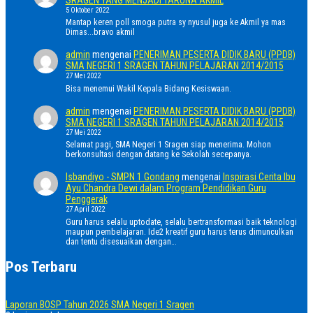
5 Oktober 2022
Mantap keren poll smoga putra sy nyusul juga ke Akmil ya mas
Dimas...bravo akmil
admin
mengenai
PENERIMAN PESERTA DIDIK BARU (PPDB)
SMA NEGERI 1 SRAGEN TAHUN PELAJARAN 2014/2015
27 Mei 2022
Bisa menemui Wakil Kepala Bidang Kesiswaan.
admin
mengenai
PENERIMAN PESERTA DIDIK BARU (PPDB)
SMA NEGERI 1 SRAGEN TAHUN PELAJARAN 2014/2015
27 Mei 2022
Selamat pagi, SMA Negeri 1 Sragen siap menerima. Mohon
berkonsultasi dengan datang ke Sekolah secepanya.
Isbandiyo - SMPN 1 Gondang
mengenai
Inspirasi Cerita Ibu
Ayu Chandra Dewi dalam Program Pendidikan Guru
Penggerak
27 April 2022
Guru harus selalu uptodate, selalu bertransformasi baik teknologi
maupun pembelajaran. Ide2 kreatif guru harus terus dimunculkan
dan tentu disesuaikan dengan…
Pos Terbaru
Laporan BOSP Tahun 2026 SMA Negeri 1 Sragen