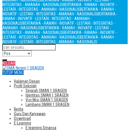
AMANAH - NASIONALIS
BERTAKWA - RAMAH - INOVATIF - LESTARI -
INTEGRITAS - AMANAH - NASIONALIS
BERTAKWA - RAMAH - INOVATIF -
LESTARI - INTEGRITAS - AMANAH - NASIONALIS
BERTAKWA - RAMAH -
INOVATIF - LESTARI - INTEGRITAS - AMANAH - NASIONALIS
BERTAKWA -
RAMAH - INOVATIF - LESTARI - INTEGRITAS - AMANAH -
NASIONALIS
BERTAKWA - RAMAH - INOVATIF - LESTARI - INTEGRITAS -
AMANAH - NASIONALIS
BERTAKWA - RAMAH - INOVATIF - LESTARI -
INTEGRITAS - AMANAH - NASIONALIS
BERTAKWA - RAMAH - INOVATIF -
LESTARI - INTEGRITAS - AMANAH - NASIONALIS
BERTAKWA - RAMAH -
INOVATIF - LESTARI - INTEGRITAS - AMANAH - NASIONALIS
KELUAR
TUTUP MENU
Halaman Depan
Profil Sekolah
Sejarah SMAN 1 SRAGEN
Identitas SMAN 1 SRAGEN
Visi Misi SMAN 1 SRAGEN
Lambang SMAN 1 SRAGEN
Berita
Guru Dan Karyawan
Download
E-Learning
E-learning Smansa