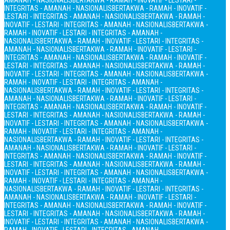
AMANAH - NASIONALIS
BERTAKWA - RAMAH - INOVATIF - LESTARI -
INTEGRITAS - AMANAH - NASIONALIS
BERTAKWA - RAMAH - INOVATIF -
LESTARI - INTEGRITAS - AMANAH - NASIONALIS
BERTAKWA - RAMAH -
INOVATIF - LESTARI - INTEGRITAS - AMANAH - NASIONALIS
BERTAKWA -
RAMAH - INOVATIF - LESTARI - INTEGRITAS - AMANAH -
NASIONALIS
BERTAKWA - RAMAH - INOVATIF - LESTARI - INTEGRITAS -
AMANAH - NASIONALIS
BERTAKWA - RAMAH - INOVATIF - LESTARI -
INTEGRITAS - AMANAH - NASIONALIS
BERTAKWA - RAMAH - INOVATIF -
LESTARI - INTEGRITAS - AMANAH - NASIONALIS
BERTAKWA - RAMAH -
INOVATIF - LESTARI - INTEGRITAS - AMANAH - NASIONALIS
BERTAKWA -
RAMAH - INOVATIF - LESTARI - INTEGRITAS - AMANAH -
NASIONALIS
BERTAKWA - RAMAH - INOVATIF - LESTARI - INTEGRITAS -
AMANAH - NASIONALIS
BERTAKWA - RAMAH - INOVATIF - LESTARI -
INTEGRITAS - AMANAH - NASIONALIS
BERTAKWA - RAMAH - INOVATIF -
LESTARI - INTEGRITAS - AMANAH - NASIONALIS
BERTAKWA - RAMAH -
INOVATIF - LESTARI - INTEGRITAS - AMANAH - NASIONALIS
BERTAKWA -
RAMAH - INOVATIF - LESTARI - INTEGRITAS - AMANAH -
NASIONALIS
BERTAKWA - RAMAH - INOVATIF - LESTARI - INTEGRITAS -
AMANAH - NASIONALIS
BERTAKWA - RAMAH - INOVATIF - LESTARI -
INTEGRITAS - AMANAH - NASIONALIS
BERTAKWA - RAMAH - INOVATIF -
LESTARI - INTEGRITAS - AMANAH - NASIONALIS
BERTAKWA - RAMAH -
INOVATIF - LESTARI - INTEGRITAS - AMANAH - NASIONALIS
BERTAKWA -
RAMAH - INOVATIF - LESTARI - INTEGRITAS - AMANAH -
NASIONALIS
BERTAKWA - RAMAH - INOVATIF - LESTARI - INTEGRITAS -
AMANAH - NASIONALIS
BERTAKWA - RAMAH - INOVATIF - LESTARI -
INTEGRITAS - AMANAH - NASIONALIS
BERTAKWA - RAMAH - INOVATIF -
LESTARI - INTEGRITAS - AMANAH - NASIONALIS
BERTAKWA - RAMAH -
INOVATIF - LESTARI - INTEGRITAS - AMANAH - NASIONALIS
BERTAKWA -