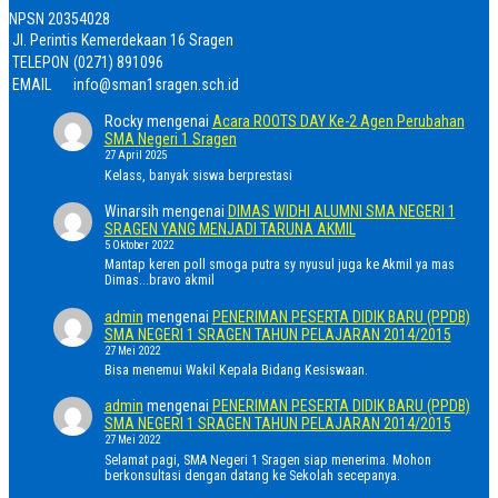
NPSN
20354028
Jl. Perintis Kemerdekaan 16 Sragen
TELEPON
(0271) 891096
EMAIL
info@sman1sragen.sch.id
Rocky
mengenai
Acara ROOTS DAY Ke-2 Agen Perubahan
SMA Negeri 1 Sragen
27 April 2025
Kelass, banyak siswa berprestasi
Winarsih
mengenai
DIMAS WIDHI ALUMNI SMA NEGERI 1
SRAGEN YANG MENJADI TARUNA AKMIL
5 Oktober 2022
Mantap keren poll smoga putra sy nyusul juga ke Akmil ya mas
Dimas...bravo akmil
admin
mengenai
PENERIMAN PESERTA DIDIK BARU (PPDB)
SMA NEGERI 1 SRAGEN TAHUN PELAJARAN 2014/2015
27 Mei 2022
Bisa menemui Wakil Kepala Bidang Kesiswaan.
admin
mengenai
PENERIMAN PESERTA DIDIK BARU (PPDB)
SMA NEGERI 1 SRAGEN TAHUN PELAJARAN 2014/2015
27 Mei 2022
Selamat pagi, SMA Negeri 1 Sragen siap menerima. Mohon
berkonsultasi dengan datang ke Sekolah secepanya.