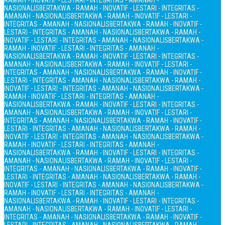
RAMAH - INOVATIF - LESTARI - INTEGRITAS - AMANAH -
NASIONALIS
BERTAKWA - RAMAH - INOVATIF - LESTARI - INTEGRITAS -
AMANAH - NASIONALIS
BERTAKWA - RAMAH - INOVATIF - LESTARI -
INTEGRITAS - AMANAH - NASIONALIS
BERTAKWA - RAMAH - INOVATIF -
LESTARI - INTEGRITAS - AMANAH - NASIONALIS
BERTAKWA - RAMAH -
INOVATIF - LESTARI - INTEGRITAS - AMANAH - NASIONALIS
BERTAKWA -
RAMAH - INOVATIF - LESTARI - INTEGRITAS - AMANAH -
NASIONALIS
BERTAKWA - RAMAH - INOVATIF - LESTARI - INTEGRITAS -
AMANAH - NASIONALIS
BERTAKWA - RAMAH - INOVATIF - LESTARI -
INTEGRITAS - AMANAH - NASIONALIS
BERTAKWA - RAMAH - INOVATIF -
LESTARI - INTEGRITAS - AMANAH - NASIONALIS
BERTAKWA - RAMAH -
INOVATIF - LESTARI - INTEGRITAS - AMANAH - NASIONALIS
BERTAKWA -
RAMAH - INOVATIF - LESTARI - INTEGRITAS - AMANAH -
NASIONALIS
BERTAKWA - RAMAH - INOVATIF - LESTARI - INTEGRITAS -
AMANAH - NASIONALIS
BERTAKWA - RAMAH - INOVATIF - LESTARI -
INTEGRITAS - AMANAH - NASIONALIS
BERTAKWA - RAMAH - INOVATIF -
LESTARI - INTEGRITAS - AMANAH - NASIONALIS
BERTAKWA - RAMAH -
INOVATIF - LESTARI - INTEGRITAS - AMANAH - NASIONALIS
BERTAKWA -
RAMAH - INOVATIF - LESTARI - INTEGRITAS - AMANAH -
NASIONALIS
BERTAKWA - RAMAH - INOVATIF - LESTARI - INTEGRITAS -
AMANAH - NASIONALIS
BERTAKWA - RAMAH - INOVATIF - LESTARI -
INTEGRITAS - AMANAH - NASIONALIS
BERTAKWA - RAMAH - INOVATIF -
LESTARI - INTEGRITAS - AMANAH - NASIONALIS
BERTAKWA - RAMAH -
INOVATIF - LESTARI - INTEGRITAS - AMANAH - NASIONALIS
BERTAKWA -
RAMAH - INOVATIF - LESTARI - INTEGRITAS - AMANAH -
NASIONALIS
BERTAKWA - RAMAH - INOVATIF - LESTARI - INTEGRITAS -
AMANAH - NASIONALIS
BERTAKWA - RAMAH - INOVATIF - LESTARI -
INTEGRITAS - AMANAH - NASIONALIS
BERTAKWA - RAMAH - INOVATIF -