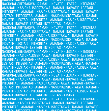
RAMAH - INOVATIF - LESTARI - INTEGRITAS - AMANAH -
NASIONALIS
BERTAKWA - RAMAH - INOVATIF - LESTARI - INTEGRITAS -
AMANAH - NASIONALIS
BERTAKWA - RAMAH - INOVATIF - LESTARI -
INTEGRITAS - AMANAH - NASIONALIS
BERTAKWA - RAMAH - INOVATIF -
LESTARI - INTEGRITAS - AMANAH - NASIONALIS
BERTAKWA - RAMAH -
INOVATIF - LESTARI - INTEGRITAS - AMANAH - NASIONALIS
BERTAKWA -
RAMAH - INOVATIF - LESTARI - INTEGRITAS - AMANAH -
NASIONALIS
BERTAKWA - RAMAH - INOVATIF - LESTARI - INTEGRITAS -
AMANAH - NASIONALIS
BERTAKWA - RAMAH - INOVATIF - LESTARI -
INTEGRITAS - AMANAH - NASIONALIS
BERTAKWA - RAMAH - INOVATIF -
LESTARI - INTEGRITAS - AMANAH - NASIONALIS
BERTAKWA - RAMAH -
INOVATIF - LESTARI - INTEGRITAS - AMANAH - NASIONALIS
BERTAKWA -
RAMAH - INOVATIF - LESTARI - INTEGRITAS - AMANAH -
NASIONALIS
BERTAKWA - RAMAH - INOVATIF - LESTARI - INTEGRITAS -
AMANAH - NASIONALIS
BERTAKWA - RAMAH - INOVATIF - LESTARI -
INTEGRITAS - AMANAH - NASIONALIS
BERTAKWA - RAMAH - INOVATIF -
LESTARI - INTEGRITAS - AMANAH - NASIONALIS
BERTAKWA - RAMAH -
INOVATIF - LESTARI - INTEGRITAS - AMANAH - NASIONALIS
BERTAKWA -
RAMAH - INOVATIF - LESTARI - INTEGRITAS - AMANAH -
NASIONALIS
BERTAKWA - RAMAH - INOVATIF - LESTARI - INTEGRITAS -
AMANAH - NASIONALIS
BERTAKWA - RAMAH - INOVATIF - LESTARI -
INTEGRITAS - AMANAH - NASIONALIS
BERTAKWA - RAMAH - INOVATIF -
LESTARI - INTEGRITAS - AMANAH - NASIONALIS
BERTAKWA - RAMAH -
INOVATIF - LESTARI - INTEGRITAS - AMANAH - NASIONALIS
BERTAKWA -
RAMAH - INOVATIF - LESTARI - INTEGRITAS - AMANAH -
NASIONALIS
BERTAKWA - RAMAH - INOVATIF - LESTARI - INTEGRITAS -
AMANAH - NASIONALIS
BERTAKWA - RAMAH - INOVATIF - LESTARI -
INTEGRITAS - AMANAH - NASIONALIS
BERTAKWA - RAMAH - INOVATIF -