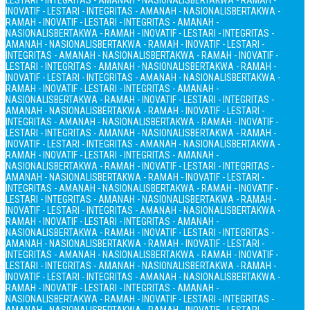
LESTARI - INTEGRITAS - AMANAH - NASIONALIS
BERTAKWA - RAMAH -
INOVATIF - LESTARI - INTEGRITAS - AMANAH - NASIONALIS
BERTAKWA -
RAMAH - INOVATIF - LESTARI - INTEGRITAS - AMANAH -
NASIONALIS
BERTAKWA - RAMAH - INOVATIF - LESTARI - INTEGRITAS -
AMANAH - NASIONALIS
BERTAKWA - RAMAH - INOVATIF - LESTARI -
INTEGRITAS - AMANAH - NASIONALIS
BERTAKWA - RAMAH - INOVATIF -
LESTARI - INTEGRITAS - AMANAH - NASIONALIS
BERTAKWA - RAMAH -
INOVATIF - LESTARI - INTEGRITAS - AMANAH - NASIONALIS
BERTAKWA -
RAMAH - INOVATIF - LESTARI - INTEGRITAS - AMANAH -
NASIONALIS
BERTAKWA - RAMAH - INOVATIF - LESTARI - INTEGRITAS -
AMANAH - NASIONALIS
BERTAKWA - RAMAH - INOVATIF - LESTARI -
INTEGRITAS - AMANAH - NASIONALIS
BERTAKWA - RAMAH - INOVATIF -
LESTARI - INTEGRITAS - AMANAH - NASIONALIS
BERTAKWA - RAMAH -
INOVATIF - LESTARI - INTEGRITAS - AMANAH - NASIONALIS
BERTAKWA -
RAMAH - INOVATIF - LESTARI - INTEGRITAS - AMANAH -
NASIONALIS
BERTAKWA - RAMAH - INOVATIF - LESTARI - INTEGRITAS -
AMANAH - NASIONALIS
BERTAKWA - RAMAH - INOVATIF - LESTARI -
INTEGRITAS - AMANAH - NASIONALIS
BERTAKWA - RAMAH - INOVATIF -
LESTARI - INTEGRITAS - AMANAH - NASIONALIS
BERTAKWA - RAMAH -
INOVATIF - LESTARI - INTEGRITAS - AMANAH - NASIONALIS
BERTAKWA -
RAMAH - INOVATIF - LESTARI - INTEGRITAS - AMANAH -
NASIONALIS
BERTAKWA - RAMAH - INOVATIF - LESTARI - INTEGRITAS -
AMANAH - NASIONALIS
BERTAKWA - RAMAH - INOVATIF - LESTARI -
INTEGRITAS - AMANAH - NASIONALIS
BERTAKWA - RAMAH - INOVATIF -
LESTARI - INTEGRITAS - AMANAH - NASIONALIS
BERTAKWA - RAMAH -
INOVATIF - LESTARI - INTEGRITAS - AMANAH - NASIONALIS
BERTAKWA -
RAMAH - INOVATIF - LESTARI - INTEGRITAS - AMANAH -
NASIONALIS
BERTAKWA - RAMAH - INOVATIF - LESTARI - INTEGRITAS -