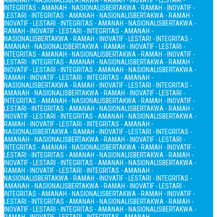
AMANAH - NASIONALIS
BERTAKWA - RAMAH - INOVATIF - LESTARI -
INTEGRITAS - AMANAH - NASIONALIS
BERTAKWA - RAMAH - INOVATIF -
LESTARI - INTEGRITAS - AMANAH - NASIONALIS
BERTAKWA - RAMAH -
INOVATIF - LESTARI - INTEGRITAS - AMANAH - NASIONALIS
BERTAKWA -
RAMAH - INOVATIF - LESTARI - INTEGRITAS - AMANAH -
NASIONALIS
BERTAKWA - RAMAH - INOVATIF - LESTARI - INTEGRITAS -
AMANAH - NASIONALIS
BERTAKWA - RAMAH - INOVATIF - LESTARI -
INTEGRITAS - AMANAH - NASIONALIS
BERTAKWA - RAMAH - INOVATIF -
LESTARI - INTEGRITAS - AMANAH - NASIONALIS
BERTAKWA - RAMAH -
INOVATIF - LESTARI - INTEGRITAS - AMANAH - NASIONALIS
BERTAKWA -
RAMAH - INOVATIF - LESTARI - INTEGRITAS - AMANAH -
NASIONALIS
BERTAKWA - RAMAH - INOVATIF - LESTARI - INTEGRITAS -
AMANAH - NASIONALIS
BERTAKWA - RAMAH - INOVATIF - LESTARI -
INTEGRITAS - AMANAH - NASIONALIS
BERTAKWA - RAMAH - INOVATIF -
LESTARI - INTEGRITAS - AMANAH - NASIONALIS
BERTAKWA - RAMAH -
INOVATIF - LESTARI - INTEGRITAS - AMANAH - NASIONALIS
BERTAKWA -
RAMAH - INOVATIF - LESTARI - INTEGRITAS - AMANAH -
NASIONALIS
BERTAKWA - RAMAH - INOVATIF - LESTARI - INTEGRITAS -
AMANAH - NASIONALIS
BERTAKWA - RAMAH - INOVATIF - LESTARI -
INTEGRITAS - AMANAH - NASIONALIS
BERTAKWA - RAMAH - INOVATIF -
LESTARI - INTEGRITAS - AMANAH - NASIONALIS
BERTAKWA - RAMAH -
INOVATIF - LESTARI - INTEGRITAS - AMANAH - NASIONALIS
BERTAKWA -
RAMAH - INOVATIF - LESTARI - INTEGRITAS - AMANAH -
NASIONALIS
BERTAKWA - RAMAH - INOVATIF - LESTARI - INTEGRITAS -
AMANAH - NASIONALIS
BERTAKWA - RAMAH - INOVATIF - LESTARI -
INTEGRITAS - AMANAH - NASIONALIS
BERTAKWA - RAMAH - INOVATIF -
LESTARI - INTEGRITAS - AMANAH - NASIONALIS
BERTAKWA - RAMAH -
INOVATIF - LESTARI - INTEGRITAS - AMANAH - NASIONALIS
BERTAKWA -