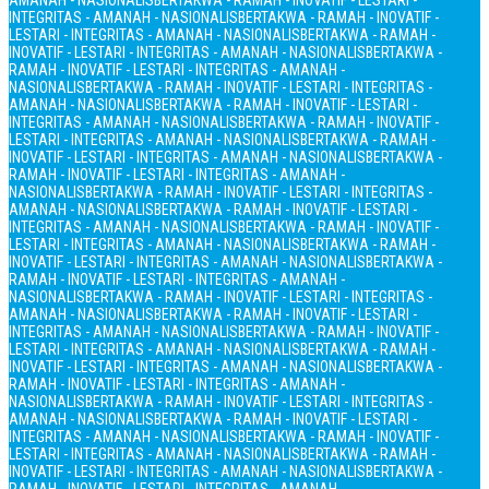
AMANAH - NASIONALIS
BERTAKWA - RAMAH - INOVATIF - LESTARI -
INTEGRITAS - AMANAH - NASIONALIS
BERTAKWA - RAMAH - INOVATIF -
LESTARI - INTEGRITAS - AMANAH - NASIONALIS
BERTAKWA - RAMAH -
INOVATIF - LESTARI - INTEGRITAS - AMANAH - NASIONALIS
BERTAKWA -
RAMAH - INOVATIF - LESTARI - INTEGRITAS - AMANAH -
NASIONALIS
BERTAKWA - RAMAH - INOVATIF - LESTARI - INTEGRITAS -
AMANAH - NASIONALIS
BERTAKWA - RAMAH - INOVATIF - LESTARI -
INTEGRITAS - AMANAH - NASIONALIS
BERTAKWA - RAMAH - INOVATIF -
LESTARI - INTEGRITAS - AMANAH - NASIONALIS
BERTAKWA - RAMAH -
INOVATIF - LESTARI - INTEGRITAS - AMANAH - NASIONALIS
BERTAKWA -
RAMAH - INOVATIF - LESTARI - INTEGRITAS - AMANAH -
NASIONALIS
BERTAKWA - RAMAH - INOVATIF - LESTARI - INTEGRITAS -
AMANAH - NASIONALIS
BERTAKWA - RAMAH - INOVATIF - LESTARI -
INTEGRITAS - AMANAH - NASIONALIS
BERTAKWA - RAMAH - INOVATIF -
LESTARI - INTEGRITAS - AMANAH - NASIONALIS
BERTAKWA - RAMAH -
INOVATIF - LESTARI - INTEGRITAS - AMANAH - NASIONALIS
BERTAKWA -
RAMAH - INOVATIF - LESTARI - INTEGRITAS - AMANAH -
NASIONALIS
BERTAKWA - RAMAH - INOVATIF - LESTARI - INTEGRITAS -
AMANAH - NASIONALIS
BERTAKWA - RAMAH - INOVATIF - LESTARI -
INTEGRITAS - AMANAH - NASIONALIS
BERTAKWA - RAMAH - INOVATIF -
LESTARI - INTEGRITAS - AMANAH - NASIONALIS
BERTAKWA - RAMAH -
INOVATIF - LESTARI - INTEGRITAS - AMANAH - NASIONALIS
BERTAKWA -
RAMAH - INOVATIF - LESTARI - INTEGRITAS - AMANAH -
NASIONALIS
BERTAKWA - RAMAH - INOVATIF - LESTARI - INTEGRITAS -
AMANAH - NASIONALIS
BERTAKWA - RAMAH - INOVATIF - LESTARI -
INTEGRITAS - AMANAH - NASIONALIS
BERTAKWA - RAMAH - INOVATIF -
LESTARI - INTEGRITAS - AMANAH - NASIONALIS
BERTAKWA - RAMAH -
INOVATIF - LESTARI - INTEGRITAS - AMANAH - NASIONALIS
BERTAKWA -