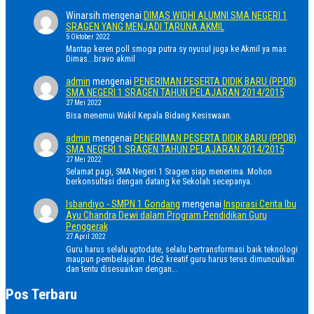
Winarsih
mengenai
DIMAS WIDHI ALUMNI SMA NEGERI 1
SRAGEN YANG MENJADI TARUNA AKMIL
5 Oktober 2022
Mantap keren poll smoga putra sy nyusul juga ke Akmil ya mas
Dimas...bravo akmil
admin
mengenai
PENERIMAN PESERTA DIDIK BARU (PPDB)
SMA NEGERI 1 SRAGEN TAHUN PELAJARAN 2014/2015
27 Mei 2022
Bisa menemui Wakil Kepala Bidang Kesiswaan.
admin
mengenai
PENERIMAN PESERTA DIDIK BARU (PPDB)
SMA NEGERI 1 SRAGEN TAHUN PELAJARAN 2014/2015
27 Mei 2022
Selamat pagi, SMA Negeri 1 Sragen siap menerima. Mohon
berkonsultasi dengan datang ke Sekolah secepanya.
Isbandiyo - SMPN 1 Gondang
mengenai
Inspirasi Cerita Ibu
Ayu Chandra Dewi dalam Program Pendidikan Guru
Penggerak
27 April 2022
Guru harus selalu uptodate, selalu bertransformasi baik teknologi
maupun pembelajaran. Ide2 kreatif guru harus terus dimunculkan
dan tentu disesuaikan dengan…
Pos Terbaru