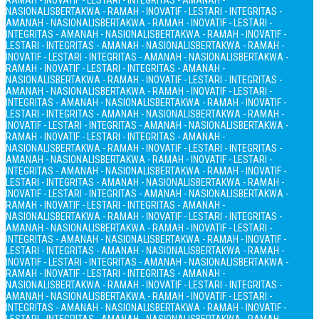
RAMAH - INOVATIF - LESTARI - INTEGRITAS - AMANAH -
NASIONALIS
BERTAKWA - RAMAH - INOVATIF - LESTARI - INTEGRITAS -
AMANAH - NASIONALIS
BERTAKWA - RAMAH - INOVATIF - LESTARI -
INTEGRITAS - AMANAH - NASIONALIS
BERTAKWA - RAMAH - INOVATIF -
LESTARI - INTEGRITAS - AMANAH - NASIONALIS
BERTAKWA - RAMAH -
INOVATIF - LESTARI - INTEGRITAS - AMANAH - NASIONALIS
BERTAKWA -
RAMAH - INOVATIF - LESTARI - INTEGRITAS - AMANAH -
NASIONALIS
BERTAKWA - RAMAH - INOVATIF - LESTARI - INTEGRITAS -
AMANAH - NASIONALIS
BERTAKWA - RAMAH - INOVATIF - LESTARI -
INTEGRITAS - AMANAH - NASIONALIS
BERTAKWA - RAMAH - INOVATIF -
LESTARI - INTEGRITAS - AMANAH - NASIONALIS
BERTAKWA - RAMAH -
INOVATIF - LESTARI - INTEGRITAS - AMANAH - NASIONALIS
BERTAKWA -
RAMAH - INOVATIF - LESTARI - INTEGRITAS - AMANAH -
NASIONALIS
BERTAKWA - RAMAH - INOVATIF - LESTARI - INTEGRITAS -
AMANAH - NASIONALIS
BERTAKWA - RAMAH - INOVATIF - LESTARI -
INTEGRITAS - AMANAH - NASIONALIS
BERTAKWA - RAMAH - INOVATIF -
LESTARI - INTEGRITAS - AMANAH - NASIONALIS
BERTAKWA - RAMAH -
INOVATIF - LESTARI - INTEGRITAS - AMANAH - NASIONALIS
BERTAKWA -
RAMAH - INOVATIF - LESTARI - INTEGRITAS - AMANAH -
NASIONALIS
BERTAKWA - RAMAH - INOVATIF - LESTARI - INTEGRITAS -
AMANAH - NASIONALIS
BERTAKWA - RAMAH - INOVATIF - LESTARI -
INTEGRITAS - AMANAH - NASIONALIS
BERTAKWA - RAMAH - INOVATIF -
LESTARI - INTEGRITAS - AMANAH - NASIONALIS
BERTAKWA - RAMAH -
INOVATIF - LESTARI - INTEGRITAS - AMANAH - NASIONALIS
BERTAKWA -
RAMAH - INOVATIF - LESTARI - INTEGRITAS - AMANAH -
NASIONALIS
BERTAKWA - RAMAH - INOVATIF - LESTARI - INTEGRITAS -
AMANAH - NASIONALIS
BERTAKWA - RAMAH - INOVATIF - LESTARI -
INTEGRITAS - AMANAH - NASIONALIS
BERTAKWA - RAMAH - INOVATIF -