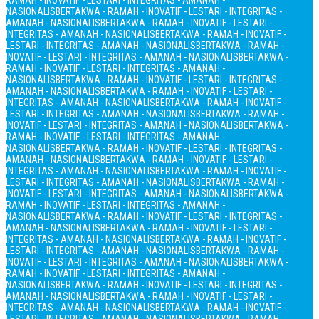
RAMAH - INOVATIF - LESTARI - INTEGRITAS - AMANAH -
NASIONALIS
BERTAKWA - RAMAH - INOVATIF - LESTARI - INTEGRITAS -
AMANAH - NASIONALIS
BERTAKWA - RAMAH - INOVATIF - LESTARI -
INTEGRITAS - AMANAH - NASIONALIS
BERTAKWA - RAMAH - INOVATIF -
LESTARI - INTEGRITAS - AMANAH - NASIONALIS
BERTAKWA - RAMAH -
INOVATIF - LESTARI - INTEGRITAS - AMANAH - NASIONALIS
BERTAKWA -
RAMAH - INOVATIF - LESTARI - INTEGRITAS - AMANAH -
NASIONALIS
BERTAKWA - RAMAH - INOVATIF - LESTARI - INTEGRITAS -
AMANAH - NASIONALIS
BERTAKWA - RAMAH - INOVATIF - LESTARI -
INTEGRITAS - AMANAH - NASIONALIS
BERTAKWA - RAMAH - INOVATIF -
LESTARI - INTEGRITAS - AMANAH - NASIONALIS
BERTAKWA - RAMAH -
INOVATIF - LESTARI - INTEGRITAS - AMANAH - NASIONALIS
BERTAKWA -
RAMAH - INOVATIF - LESTARI - INTEGRITAS - AMANAH -
NASIONALIS
BERTAKWA - RAMAH - INOVATIF - LESTARI - INTEGRITAS -
AMANAH - NASIONALIS
BERTAKWA - RAMAH - INOVATIF - LESTARI -
INTEGRITAS - AMANAH - NASIONALIS
BERTAKWA - RAMAH - INOVATIF -
LESTARI - INTEGRITAS - AMANAH - NASIONALIS
BERTAKWA - RAMAH -
INOVATIF - LESTARI - INTEGRITAS - AMANAH - NASIONALIS
BERTAKWA -
RAMAH - INOVATIF - LESTARI - INTEGRITAS - AMANAH -
NASIONALIS
BERTAKWA - RAMAH - INOVATIF - LESTARI - INTEGRITAS -
AMANAH - NASIONALIS
BERTAKWA - RAMAH - INOVATIF - LESTARI -
INTEGRITAS - AMANAH - NASIONALIS
BERTAKWA - RAMAH - INOVATIF -
LESTARI - INTEGRITAS - AMANAH - NASIONALIS
BERTAKWA - RAMAH -
INOVATIF - LESTARI - INTEGRITAS - AMANAH - NASIONALIS
BERTAKWA -
RAMAH - INOVATIF - LESTARI - INTEGRITAS - AMANAH -
NASIONALIS
BERTAKWA - RAMAH - INOVATIF - LESTARI - INTEGRITAS -
AMANAH - NASIONALIS
BERTAKWA - RAMAH - INOVATIF - LESTARI -
INTEGRITAS - AMANAH - NASIONALIS
BERTAKWA - RAMAH - INOVATIF -