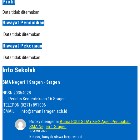
Profil
Data tidak ditemukan
Riwayat Pendidikan
Data tidak ditemukan
Riwayat Pekerjaan
Data tidak ditemukan
Info Sekolah
SMA Negeri 1 Sragen - Sragen
NPSN
20354028
Jl. Perintis Kemerdekaan 16 Sragen
TELEPON
(0271) 891096
EMAIL
info@sman1sragen.sch.id
Rocky
mengenai
Acara ROOTS DAY Ke-2 Agen Perubahan
SMA Negeri 1 Sragen
27 April 2025
Kelass, banyak siswa berprestasi