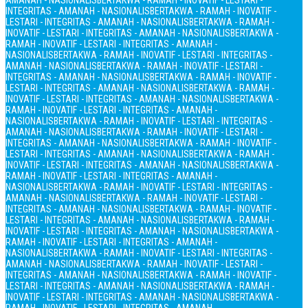
AMANAH - NASIONALIS
BERTAKWA - RAMAH - INOVATIF - LESTARI -
INTEGRITAS - AMANAH - NASIONALIS
BERTAKWA - RAMAH - INOVATIF -
LESTARI - INTEGRITAS - AMANAH - NASIONALIS
BERTAKWA - RAMAH -
INOVATIF - LESTARI - INTEGRITAS - AMANAH - NASIONALIS
BERTAKWA -
RAMAH - INOVATIF - LESTARI - INTEGRITAS - AMANAH -
NASIONALIS
BERTAKWA - RAMAH - INOVATIF - LESTARI - INTEGRITAS -
AMANAH - NASIONALIS
BERTAKWA - RAMAH - INOVATIF - LESTARI -
INTEGRITAS - AMANAH - NASIONALIS
BERTAKWA - RAMAH - INOVATIF -
LESTARI - INTEGRITAS - AMANAH - NASIONALIS
BERTAKWA - RAMAH -
INOVATIF - LESTARI - INTEGRITAS - AMANAH - NASIONALIS
BERTAKWA -
RAMAH - INOVATIF - LESTARI - INTEGRITAS - AMANAH -
NASIONALIS
BERTAKWA - RAMAH - INOVATIF - LESTARI - INTEGRITAS -
AMANAH - NASIONALIS
BERTAKWA - RAMAH - INOVATIF - LESTARI -
INTEGRITAS - AMANAH - NASIONALIS
BERTAKWA - RAMAH - INOVATIF -
LESTARI - INTEGRITAS - AMANAH - NASIONALIS
BERTAKWA - RAMAH -
INOVATIF - LESTARI - INTEGRITAS - AMANAH - NASIONALIS
BERTAKWA -
RAMAH - INOVATIF - LESTARI - INTEGRITAS - AMANAH -
NASIONALIS
BERTAKWA - RAMAH - INOVATIF - LESTARI - INTEGRITAS -
AMANAH - NASIONALIS
BERTAKWA - RAMAH - INOVATIF - LESTARI -
INTEGRITAS - AMANAH - NASIONALIS
BERTAKWA - RAMAH - INOVATIF -
LESTARI - INTEGRITAS - AMANAH - NASIONALIS
BERTAKWA - RAMAH -
INOVATIF - LESTARI - INTEGRITAS - AMANAH - NASIONALIS
BERTAKWA -
RAMAH - INOVATIF - LESTARI - INTEGRITAS - AMANAH -
NASIONALIS
BERTAKWA - RAMAH - INOVATIF - LESTARI - INTEGRITAS -
AMANAH - NASIONALIS
BERTAKWA - RAMAH - INOVATIF - LESTARI -
INTEGRITAS - AMANAH - NASIONALIS
BERTAKWA - RAMAH - INOVATIF -
LESTARI - INTEGRITAS - AMANAH - NASIONALIS
BERTAKWA - RAMAH -
INOVATIF - LESTARI - INTEGRITAS - AMANAH - NASIONALIS
BERTAKWA -