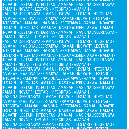
LESTARI - INTEGRITAS - AMANAH - NASIONALIS
BERTAKWA - RAMAH -
INOVATIF - LESTARI - INTEGRITAS - AMANAH - NASIONALIS
BERTAKWA -
RAMAH - INOVATIF - LESTARI - INTEGRITAS - AMANAH -
NASIONALIS
BERTAKWA - RAMAH - INOVATIF - LESTARI - INTEGRITAS -
AMANAH - NASIONALIS
BERTAKWA - RAMAH - INOVATIF - LESTARI -
INTEGRITAS - AMANAH - NASIONALIS
BERTAKWA - RAMAH - INOVATIF -
LESTARI - INTEGRITAS - AMANAH - NASIONALIS
BERTAKWA - RAMAH -
INOVATIF - LESTARI - INTEGRITAS - AMANAH - NASIONALIS
BERTAKWA -
RAMAH - INOVATIF - LESTARI - INTEGRITAS - AMANAH -
NASIONALIS
BERTAKWA - RAMAH - INOVATIF - LESTARI - INTEGRITAS -
AMANAH - NASIONALIS
BERTAKWA - RAMAH - INOVATIF - LESTARI -
INTEGRITAS - AMANAH - NASIONALIS
BERTAKWA - RAMAH - INOVATIF -
LESTARI - INTEGRITAS - AMANAH - NASIONALIS
BERTAKWA - RAMAH -
INOVATIF - LESTARI - INTEGRITAS - AMANAH - NASIONALIS
BERTAKWA -
RAMAH - INOVATIF - LESTARI - INTEGRITAS - AMANAH -
NASIONALIS
BERTAKWA - RAMAH - INOVATIF - LESTARI - INTEGRITAS -
AMANAH - NASIONALIS
BERTAKWA - RAMAH - INOVATIF - LESTARI -
INTEGRITAS - AMANAH - NASIONALIS
BERTAKWA - RAMAH - INOVATIF -
LESTARI - INTEGRITAS - AMANAH - NASIONALIS
BERTAKWA - RAMAH -
INOVATIF - LESTARI - INTEGRITAS - AMANAH - NASIONALIS
BERTAKWA -
RAMAH - INOVATIF - LESTARI - INTEGRITAS - AMANAH -
NASIONALIS
BERTAKWA - RAMAH - INOVATIF - LESTARI - INTEGRITAS -
AMANAH - NASIONALIS
BERTAKWA - RAMAH - INOVATIF - LESTARI -
INTEGRITAS - AMANAH - NASIONALIS
BERTAKWA - RAMAH - INOVATIF -
LESTARI - INTEGRITAS - AMANAH - NASIONALIS
BERTAKWA - RAMAH -
INOVATIF - LESTARI - INTEGRITAS - AMANAH - NASIONALIS
BERTAKWA -
RAMAH - INOVATIF - LESTARI - INTEGRITAS - AMANAH -
NASIONALIS
BERTAKWA - RAMAH - INOVATIF - LESTARI - INTEGRITAS -