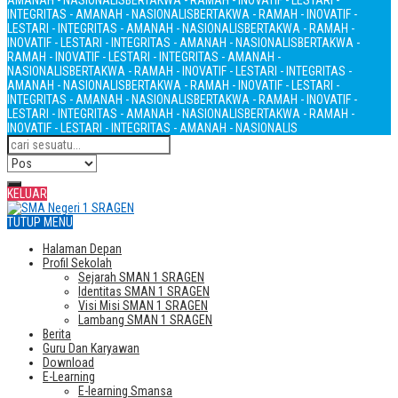
AMANAH - NASIONALIS
BERTAKWA - RAMAH - INOVATIF - LESTARI -
INTEGRITAS - AMANAH - NASIONALIS
BERTAKWA - RAMAH - INOVATIF -
LESTARI - INTEGRITAS - AMANAH - NASIONALIS
BERTAKWA - RAMAH -
INOVATIF - LESTARI - INTEGRITAS - AMANAH - NASIONALIS
BERTAKWA -
RAMAH - INOVATIF - LESTARI - INTEGRITAS - AMANAH -
NASIONALIS
BERTAKWA - RAMAH - INOVATIF - LESTARI - INTEGRITAS -
AMANAH - NASIONALIS
BERTAKWA - RAMAH - INOVATIF - LESTARI -
INTEGRITAS - AMANAH - NASIONALIS
BERTAKWA - RAMAH - INOVATIF -
LESTARI - INTEGRITAS - AMANAH - NASIONALIS
BERTAKWA - RAMAH -
INOVATIF - LESTARI - INTEGRITAS - AMANAH - NASIONALIS
KELUAR
TUTUP MENU
Halaman Depan
Profil Sekolah
Sejarah SMAN 1 SRAGEN
Identitas SMAN 1 SRAGEN
Visi Misi SMAN 1 SRAGEN
Lambang SMAN 1 SRAGEN
Berita
Guru Dan Karyawan
Download
E-Learning
E-learning Smansa