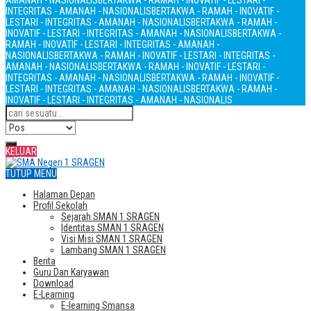
AMANAH - NASIONALIS
BERTAKWA - RAMAH - INOVATIF - LESTARI -
INTEGRITAS - AMANAH - NASIONALIS
BERTAKWA - RAMAH - INOVATIF -
LESTARI - INTEGRITAS - AMANAH - NASIONALIS
BERTAKWA - RAMAH -
INOVATIF - LESTARI - INTEGRITAS - AMANAH - NASIONALIS
BERTAKWA -
RAMAH - INOVATIF - LESTARI - INTEGRITAS - AMANAH -
NASIONALIS
BERTAKWA - RAMAH - INOVATIF - LESTARI - INTEGRITAS -
AMANAH - NASIONALIS
BERTAKWA - RAMAH - INOVATIF - LESTARI -
INTEGRITAS - AMANAH - NASIONALIS
BERTAKWA - RAMAH - INOVATIF -
LESTARI - INTEGRITAS - AMANAH - NASIONALIS
BERTAKWA - RAMAH -
INOVATIF - LESTARI - INTEGRITAS - AMANAH - NASIONALIS
KELUAR
TUTUP MENU
Halaman Depan
Profil Sekolah
Sejarah SMAN 1 SRAGEN
Identitas SMAN 1 SRAGEN
Visi Misi SMAN 1 SRAGEN
Lambang SMAN 1 SRAGEN
Berita
Guru Dan Karyawan
Download
E-Learning
E-learning Smansa