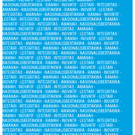
RAMAH - INOVATIF - LESTARI - INTEGRITAS - AMANAH -
NASIONALIS
BERTAKWA - RAMAH - INOVATIF - LESTARI - INTEGRITAS -
AMANAH - NASIONALIS
BERTAKWA - RAMAH - INOVATIF - LESTARI -
INTEGRITAS - AMANAH - NASIONALIS
BERTAKWA - RAMAH - INOVATIF -
LESTARI - INTEGRITAS - AMANAH - NASIONALIS
BERTAKWA - RAMAH -
INOVATIF - LESTARI - INTEGRITAS - AMANAH - NASIONALIS
BERTAKWA -
RAMAH - INOVATIF - LESTARI - INTEGRITAS - AMANAH -
NASIONALIS
BERTAKWA - RAMAH - INOVATIF - LESTARI - INTEGRITAS -
AMANAH - NASIONALIS
BERTAKWA - RAMAH - INOVATIF - LESTARI -
INTEGRITAS - AMANAH - NASIONALIS
BERTAKWA - RAMAH - INOVATIF -
LESTARI - INTEGRITAS - AMANAH - NASIONALIS
BERTAKWA - RAMAH -
INOVATIF - LESTARI - INTEGRITAS - AMANAH - NASIONALIS
BERTAKWA -
RAMAH - INOVATIF - LESTARI - INTEGRITAS - AMANAH -
NASIONALIS
BERTAKWA - RAMAH - INOVATIF - LESTARI - INTEGRITAS -
AMANAH - NASIONALIS
BERTAKWA - RAMAH - INOVATIF - LESTARI -
INTEGRITAS - AMANAH - NASIONALIS
BERTAKWA - RAMAH - INOVATIF -
LESTARI - INTEGRITAS - AMANAH - NASIONALIS
BERTAKWA - RAMAH -
INOVATIF - LESTARI - INTEGRITAS - AMANAH - NASIONALIS
BERTAKWA -
RAMAH - INOVATIF - LESTARI - INTEGRITAS - AMANAH -
NASIONALIS
BERTAKWA - RAMAH - INOVATIF - LESTARI - INTEGRITAS -
AMANAH - NASIONALIS
BERTAKWA - RAMAH - INOVATIF - LESTARI -
INTEGRITAS - AMANAH - NASIONALIS
BERTAKWA - RAMAH - INOVATIF -
LESTARI - INTEGRITAS - AMANAH - NASIONALIS
BERTAKWA - RAMAH -
INOVATIF - LESTARI - INTEGRITAS - AMANAH - NASIONALIS
BERTAKWA -
RAMAH - INOVATIF - LESTARI - INTEGRITAS - AMANAH -
NASIONALIS
BERTAKWA - RAMAH - INOVATIF - LESTARI - INTEGRITAS -
AMANAH - NASIONALIS
BERTAKWA - RAMAH - INOVATIF - LESTARI -
INTEGRITAS - AMANAH - NASIONALIS
BERTAKWA - RAMAH - INOVATIF -