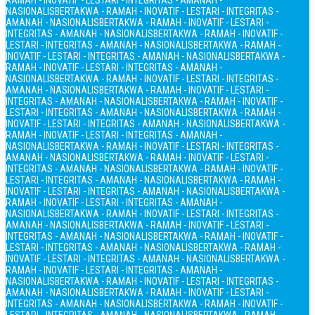
RAMAH - INOVATIF - LESTARI - INTEGRITAS - AMANAH -
NASIONALIS
BERTAKWA - RAMAH - INOVATIF - LESTARI - INTEGRITAS -
AMANAH - NASIONALIS
BERTAKWA - RAMAH - INOVATIF - LESTARI -
INTEGRITAS - AMANAH - NASIONALIS
BERTAKWA - RAMAH - INOVATIF -
LESTARI - INTEGRITAS - AMANAH - NASIONALIS
BERTAKWA - RAMAH -
INOVATIF - LESTARI - INTEGRITAS - AMANAH - NASIONALIS
BERTAKWA -
RAMAH - INOVATIF - LESTARI - INTEGRITAS - AMANAH -
NASIONALIS
BERTAKWA - RAMAH - INOVATIF - LESTARI - INTEGRITAS -
AMANAH - NASIONALIS
BERTAKWA - RAMAH - INOVATIF - LESTARI -
INTEGRITAS - AMANAH - NASIONALIS
BERTAKWA - RAMAH - INOVATIF -
LESTARI - INTEGRITAS - AMANAH - NASIONALIS
BERTAKWA - RAMAH -
INOVATIF - LESTARI - INTEGRITAS - AMANAH - NASIONALIS
BERTAKWA -
RAMAH - INOVATIF - LESTARI - INTEGRITAS - AMANAH -
NASIONALIS
BERTAKWA - RAMAH - INOVATIF - LESTARI - INTEGRITAS -
AMANAH - NASIONALIS
BERTAKWA - RAMAH - INOVATIF - LESTARI -
INTEGRITAS - AMANAH - NASIONALIS
BERTAKWA - RAMAH - INOVATIF -
LESTARI - INTEGRITAS - AMANAH - NASIONALIS
BERTAKWA - RAMAH -
INOVATIF - LESTARI - INTEGRITAS - AMANAH - NASIONALIS
BERTAKWA -
RAMAH - INOVATIF - LESTARI - INTEGRITAS - AMANAH -
NASIONALIS
BERTAKWA - RAMAH - INOVATIF - LESTARI - INTEGRITAS -
AMANAH - NASIONALIS
BERTAKWA - RAMAH - INOVATIF - LESTARI -
INTEGRITAS - AMANAH - NASIONALIS
BERTAKWA - RAMAH - INOVATIF -
LESTARI - INTEGRITAS - AMANAH - NASIONALIS
BERTAKWA - RAMAH -
INOVATIF - LESTARI - INTEGRITAS - AMANAH - NASIONALIS
BERTAKWA -
RAMAH - INOVATIF - LESTARI - INTEGRITAS - AMANAH -
NASIONALIS
BERTAKWA - RAMAH - INOVATIF - LESTARI - INTEGRITAS -
AMANAH - NASIONALIS
BERTAKWA - RAMAH - INOVATIF - LESTARI -
INTEGRITAS - AMANAH - NASIONALIS
BERTAKWA - RAMAH - INOVATIF -