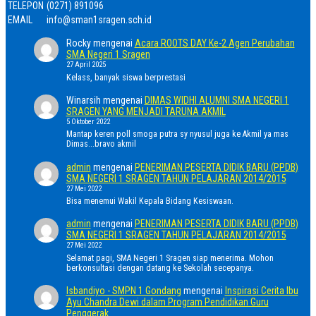
TELEPON
(0271) 891096
EMAIL
info@sman1sragen.sch.id
Rocky
mengenai
Acara ROOTS DAY Ke-2 Agen Perubahan
SMA Negeri 1 Sragen
27 April 2025
Kelass, banyak siswa berprestasi
Winarsih
mengenai
DIMAS WIDHI ALUMNI SMA NEGERI 1
SRAGEN YANG MENJADI TARUNA AKMIL
5 Oktober 2022
Mantap keren poll smoga putra sy nyusul juga ke Akmil ya mas
Dimas...bravo akmil
admin
mengenai
PENERIMAN PESERTA DIDIK BARU (PPDB)
SMA NEGERI 1 SRAGEN TAHUN PELAJARAN 2014/2015
27 Mei 2022
Bisa menemui Wakil Kepala Bidang Kesiswaan.
admin
mengenai
PENERIMAN PESERTA DIDIK BARU (PPDB)
SMA NEGERI 1 SRAGEN TAHUN PELAJARAN 2014/2015
27 Mei 2022
Selamat pagi, SMA Negeri 1 Sragen siap menerima. Mohon
berkonsultasi dengan datang ke Sekolah secepanya.
Isbandiyo - SMPN 1 Gondang
mengenai
Inspirasi Cerita Ibu
Ayu Chandra Dewi dalam Program Pendidikan Guru
Penggerak