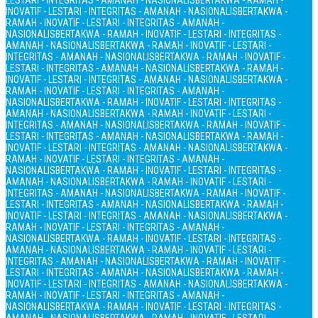
LESTARI - INTEGRITAS - AMANAH - NASIONALIS
BERTAKWA - RAMAH -
INOVATIF - LESTARI - INTEGRITAS - AMANAH - NASIONALIS
BERTAKWA -
RAMAH - INOVATIF - LESTARI - INTEGRITAS - AMANAH -
NASIONALIS
BERTAKWA - RAMAH - INOVATIF - LESTARI - INTEGRITAS -
AMANAH - NASIONALIS
BERTAKWA - RAMAH - INOVATIF - LESTARI -
INTEGRITAS - AMANAH - NASIONALIS
BERTAKWA - RAMAH - INOVATIF -
LESTARI - INTEGRITAS - AMANAH - NASIONALIS
BERTAKWA - RAMAH -
INOVATIF - LESTARI - INTEGRITAS - AMANAH - NASIONALIS
BERTAKWA -
RAMAH - INOVATIF - LESTARI - INTEGRITAS - AMANAH -
NASIONALIS
BERTAKWA - RAMAH - INOVATIF - LESTARI - INTEGRITAS -
AMANAH - NASIONALIS
BERTAKWA - RAMAH - INOVATIF - LESTARI -
INTEGRITAS - AMANAH - NASIONALIS
BERTAKWA - RAMAH - INOVATIF -
LESTARI - INTEGRITAS - AMANAH - NASIONALIS
BERTAKWA - RAMAH -
INOVATIF - LESTARI - INTEGRITAS - AMANAH - NASIONALIS
BERTAKWA -
RAMAH - INOVATIF - LESTARI - INTEGRITAS - AMANAH -
NASIONALIS
BERTAKWA - RAMAH - INOVATIF - LESTARI - INTEGRITAS -
AMANAH - NASIONALIS
BERTAKWA - RAMAH - INOVATIF - LESTARI -
INTEGRITAS - AMANAH - NASIONALIS
BERTAKWA - RAMAH - INOVATIF -
LESTARI - INTEGRITAS - AMANAH - NASIONALIS
BERTAKWA - RAMAH -
INOVATIF - LESTARI - INTEGRITAS - AMANAH - NASIONALIS
BERTAKWA -
RAMAH - INOVATIF - LESTARI - INTEGRITAS - AMANAH -
NASIONALIS
BERTAKWA - RAMAH - INOVATIF - LESTARI - INTEGRITAS -
AMANAH - NASIONALIS
BERTAKWA - RAMAH - INOVATIF - LESTARI -
INTEGRITAS - AMANAH - NASIONALIS
BERTAKWA - RAMAH - INOVATIF -
LESTARI - INTEGRITAS - AMANAH - NASIONALIS
BERTAKWA - RAMAH -
INOVATIF - LESTARI - INTEGRITAS - AMANAH - NASIONALIS
BERTAKWA -
RAMAH - INOVATIF - LESTARI - INTEGRITAS - AMANAH -
NASIONALIS
BERTAKWA - RAMAH - INOVATIF - LESTARI - INTEGRITAS -