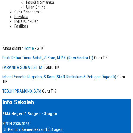
Edukasi Smansa
Ujian Online
Guru Penggerak
Prestasi
Extra Kurikuler
Fasilitas
Guru TIK
Anda disini :
Home
-
GTK
Bekti Ratna Timur Astuti, S.Kom, M.Pd. (Koordinator IT)
Guru TIK
FARANITA SURWI, ST. MT.
Guru TIK
Intias Prasetia Nugroho, S.Kom (Staff Kurikulum & Petugas Dapodik)
Guru
TIK
TEGUH PRAMONO, S.Pd
Guru TIK
Info Sekolah
SMA Negeri 1 Sragen - Sragen
NPSN
20354028
Jl. Perintis Kemerdekaan 16 Sragen