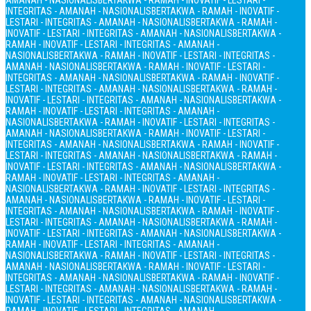
AMANAH - NASIONALIS
BERTAKWA - RAMAH - INOVATIF - LESTARI -
INTEGRITAS - AMANAH - NASIONALIS
BERTAKWA - RAMAH - INOVATIF -
LESTARI - INTEGRITAS - AMANAH - NASIONALIS
BERTAKWA - RAMAH -
INOVATIF - LESTARI - INTEGRITAS - AMANAH - NASIONALIS
BERTAKWA -
RAMAH - INOVATIF - LESTARI - INTEGRITAS - AMANAH -
NASIONALIS
BERTAKWA - RAMAH - INOVATIF - LESTARI - INTEGRITAS -
AMANAH - NASIONALIS
BERTAKWA - RAMAH - INOVATIF - LESTARI -
INTEGRITAS - AMANAH - NASIONALIS
BERTAKWA - RAMAH - INOVATIF -
LESTARI - INTEGRITAS - AMANAH - NASIONALIS
BERTAKWA - RAMAH -
INOVATIF - LESTARI - INTEGRITAS - AMANAH - NASIONALIS
BERTAKWA -
RAMAH - INOVATIF - LESTARI - INTEGRITAS - AMANAH -
NASIONALIS
BERTAKWA - RAMAH - INOVATIF - LESTARI - INTEGRITAS -
AMANAH - NASIONALIS
BERTAKWA - RAMAH - INOVATIF - LESTARI -
INTEGRITAS - AMANAH - NASIONALIS
BERTAKWA - RAMAH - INOVATIF -
LESTARI - INTEGRITAS - AMANAH - NASIONALIS
BERTAKWA - RAMAH -
INOVATIF - LESTARI - INTEGRITAS - AMANAH - NASIONALIS
BERTAKWA -
RAMAH - INOVATIF - LESTARI - INTEGRITAS - AMANAH -
NASIONALIS
BERTAKWA - RAMAH - INOVATIF - LESTARI - INTEGRITAS -
AMANAH - NASIONALIS
BERTAKWA - RAMAH - INOVATIF - LESTARI -
INTEGRITAS - AMANAH - NASIONALIS
BERTAKWA - RAMAH - INOVATIF -
LESTARI - INTEGRITAS - AMANAH - NASIONALIS
BERTAKWA - RAMAH -
INOVATIF - LESTARI - INTEGRITAS - AMANAH - NASIONALIS
BERTAKWA -
RAMAH - INOVATIF - LESTARI - INTEGRITAS - AMANAH -
NASIONALIS
BERTAKWA - RAMAH - INOVATIF - LESTARI - INTEGRITAS -
AMANAH - NASIONALIS
BERTAKWA - RAMAH - INOVATIF - LESTARI -
INTEGRITAS - AMANAH - NASIONALIS
BERTAKWA - RAMAH - INOVATIF -
LESTARI - INTEGRITAS - AMANAH - NASIONALIS
BERTAKWA - RAMAH -
INOVATIF - LESTARI - INTEGRITAS - AMANAH - NASIONALIS
BERTAKWA -