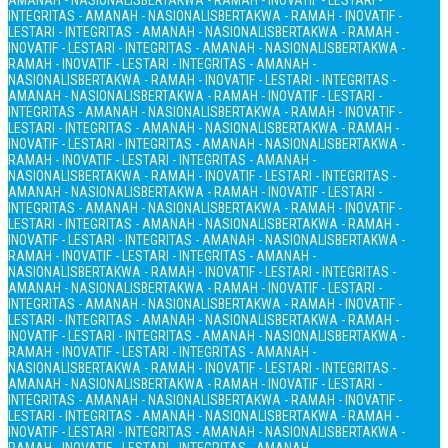
AMANAH - NASIONALIS
BERTAKWA - RAMAH - INOVATIF - LESTARI -
INTEGRITAS - AMANAH - NASIONALIS
BERTAKWA - RAMAH - INOVATIF -
LESTARI - INTEGRITAS - AMANAH - NASIONALIS
BERTAKWA - RAMAH -
INOVATIF - LESTARI - INTEGRITAS - AMANAH - NASIONALIS
BERTAKWA -
RAMAH - INOVATIF - LESTARI - INTEGRITAS - AMANAH -
NASIONALIS
BERTAKWA - RAMAH - INOVATIF - LESTARI - INTEGRITAS -
AMANAH - NASIONALIS
BERTAKWA - RAMAH - INOVATIF - LESTARI -
INTEGRITAS - AMANAH - NASIONALIS
BERTAKWA - RAMAH - INOVATIF -
LESTARI - INTEGRITAS - AMANAH - NASIONALIS
BERTAKWA - RAMAH -
INOVATIF - LESTARI - INTEGRITAS - AMANAH - NASIONALIS
BERTAKWA -
RAMAH - INOVATIF - LESTARI - INTEGRITAS - AMANAH -
NASIONALIS
BERTAKWA - RAMAH - INOVATIF - LESTARI - INTEGRITAS -
AMANAH - NASIONALIS
BERTAKWA - RAMAH - INOVATIF - LESTARI -
INTEGRITAS - AMANAH - NASIONALIS
BERTAKWA - RAMAH - INOVATIF -
LESTARI - INTEGRITAS - AMANAH - NASIONALIS
BERTAKWA - RAMAH -
INOVATIF - LESTARI - INTEGRITAS - AMANAH - NASIONALIS
BERTAKWA -
RAMAH - INOVATIF - LESTARI - INTEGRITAS - AMANAH -
NASIONALIS
BERTAKWA - RAMAH - INOVATIF - LESTARI - INTEGRITAS -
AMANAH - NASIONALIS
BERTAKWA - RAMAH - INOVATIF - LESTARI -
INTEGRITAS - AMANAH - NASIONALIS
BERTAKWA - RAMAH - INOVATIF -
LESTARI - INTEGRITAS - AMANAH - NASIONALIS
BERTAKWA - RAMAH -
INOVATIF - LESTARI - INTEGRITAS - AMANAH - NASIONALIS
BERTAKWA -
RAMAH - INOVATIF - LESTARI - INTEGRITAS - AMANAH -
NASIONALIS
BERTAKWA - RAMAH - INOVATIF - LESTARI - INTEGRITAS -
AMANAH - NASIONALIS
BERTAKWA - RAMAH - INOVATIF - LESTARI -
INTEGRITAS - AMANAH - NASIONALIS
BERTAKWA - RAMAH - INOVATIF -
LESTARI - INTEGRITAS - AMANAH - NASIONALIS
BERTAKWA - RAMAH -
INOVATIF - LESTARI - INTEGRITAS - AMANAH - NASIONALIS
BERTAKWA -