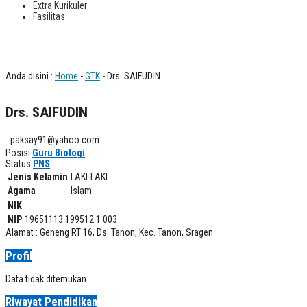
Extra Kurikuler
Fasilitas
Drs. SAIFUDIN
Anda disini :
Home
-
GTK
- Drs. SAIFUDIN
Drs. SAIFUDIN
paksay91@yahoo.com
Posisi
Guru Biologi
Status
PNS
Jenis Kelamin
LAKI-LAKI
Agama
Islam
NIK
NIP
19651113 199512 1 003
Alamat : Geneng RT 16, Ds. Tanon, Kec. Tanon, Sragen
Profil
Data tidak ditemukan
Riwayat Pendidikan