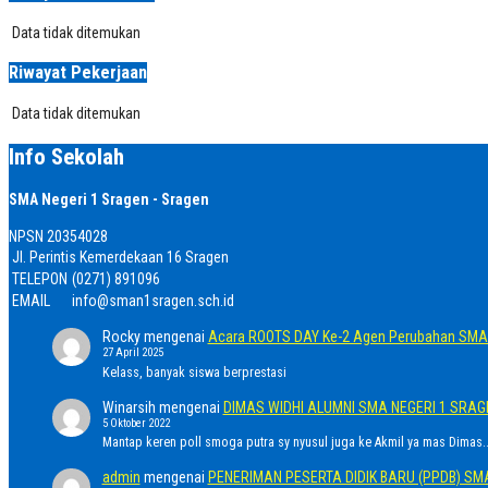
Data tidak ditemukan
Riwayat Pekerjaan
Data tidak ditemukan
Info Sekolah
SMA Negeri 1 Sragen - Sragen
NPSN
20354028
Jl. Perintis Kemerdekaan 16 Sragen
TELEPON
(0271) 891096
EMAIL
info@sman1sragen.sch.id
Rocky
mengenai
Acara ROOTS DAY Ke-2 Agen Perubahan SMA 
27 April 2025
Kelass, banyak siswa berprestasi
Winarsih
mengenai
DIMAS WIDHI ALUMNI SMA NEGERI 1 SRA
5 Oktober 2022
Mantap keren poll smoga putra sy nyusul juga ke Akmil ya mas Dimas..
admin
mengenai
PENERIMAN PESERTA DIDIK BARU (PPDB) SM