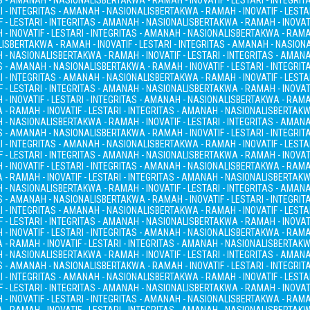
AS - AMANAH - NASIONALIS
BERTAKWA - RAMAH - INOVATIF - LESTARI - INTEGRI
I - INTEGRITAS - AMANAH - NASIONALIS
BERTAKWA - RAMAH - INOVATIF - LESTA
 - LESTARI - INTEGRITAS - AMANAH - NASIONALIS
BERTAKWA - RAMAH - INOVATI
- INOVATIF - LESTARI - INTEGRITAS - AMANAH - NASIONALIS
BERTAKWA - RAMAH
LIS
BERTAKWA - RAMAH - INOVATIF - LESTARI - INTEGRITAS - AMANAH - NASION
H - NASIONALIS
BERTAKWA - RAMAH - INOVATIF - LESTARI - INTEGRITAS - AMAN
AS - AMANAH - NASIONALIS
BERTAKWA - RAMAH - INOVATIF - LESTARI - INTEGRI
I - INTEGRITAS - AMANAH - NASIONALIS
BERTAKWA - RAMAH - INOVATIF - LESTA
 - LESTARI - INTEGRITAS - AMANAH - NASIONALIS
BERTAKWA - RAMAH - INOVATI
- INOVATIF - LESTARI - INTEGRITAS - AMANAH - NASIONALIS
BERTAKWA - RAMAH
- RAMAH - INOVATIF - LESTARI - INTEGRITAS - AMANAH - NASIONALIS
BERTAKWA
H - NASIONALIS
BERTAKWA - RAMAH - INOVATIF - LESTARI - INTEGRITAS - AMAN
AS - AMANAH - NASIONALIS
BERTAKWA - RAMAH - INOVATIF - LESTARI - INTEGRI
I - INTEGRITAS - AMANAH - NASIONALIS
BERTAKWA - RAMAH - INOVATIF - LESTA
 - LESTARI - INTEGRITAS - AMANAH - NASIONALIS
BERTAKWA - RAMAH - INOVATI
- INOVATIF - LESTARI - INTEGRITAS - AMANAH - NASIONALIS
BERTAKWA - RAMAH
- RAMAH - INOVATIF - LESTARI - INTEGRITAS - AMANAH - NASIONALIS
BERTAKWA
H - NASIONALIS
BERTAKWA - RAMAH - INOVATIF - LESTARI - INTEGRITAS - AMAN
AS - AMANAH - NASIONALIS
BERTAKWA - RAMAH - INOVATIF - LESTARI - INTEGRI
I - INTEGRITAS - AMANAH - NASIONALIS
BERTAKWA - RAMAH - INOVATIF - LESTA
 - LESTARI - INTEGRITAS - AMANAH - NASIONALIS
BERTAKWA - RAMAH - INOVATI
- INOVATIF - LESTARI - INTEGRITAS - AMANAH - NASIONALIS
BERTAKWA - RAMAH
- RAMAH - INOVATIF - LESTARI - INTEGRITAS - AMANAH - NASIONALIS
BERTAKWA
H - NASIONALIS
BERTAKWA - RAMAH - INOVATIF - LESTARI - INTEGRITAS - AMAN
AS - AMANAH - NASIONALIS
BERTAKWA - RAMAH - INOVATIF - LESTARI - INTEGRI
I - INTEGRITAS - AMANAH - NASIONALIS
BERTAKWA - RAMAH - INOVATIF - LESTA
 - LESTARI - INTEGRITAS - AMANAH - NASIONALIS
BERTAKWA - RAMAH - INOVATI
- INOVATIF - LESTARI - INTEGRITAS - AMANAH - NASIONALIS
BERTAKWA - RAMAH