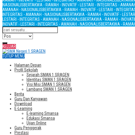
RAMAH - INOVATIF - LESTARI - INTEGRITAS - AMANAH - NASIONALIS
BERTAKWA 
NASIONALIS
BERTAKWA - RAMAH - INOVATIF - LESTARI - INTEGRITAS - AMANA
AMANAH - NASIONALIS
BERTAKWA - RAMAH - INOVATIF - LESTARI - INTEGRIT
INTEGRITAS - AMANAH - NASIONALIS
BERTAKWA - RAMAH - INOVATIF - LESTAR
LESTARI - INTEGRITAS - AMANAH - NASIONALIS
BERTAKWA - RAMAH - INOVATIF
INOVATIF - LESTARI - INTEGRITAS - AMANAH - NASIONALIS
BERTAKWA - RAMAH 
KELUAR
TUTUP MENU
Halaman Depan
Profil Sekolah
Sejarah SMAN 1 SRAGEN
Identitas SMAN 1 SRAGEN
Visi Misi SMAN 1 SRAGEN
Lambang SMAN 1 SRAGEN
Berita
Guru Dan Karyawan
Download
E-Learning
E-learning Smansa
Edukasi Smansa
Ujian Online
Guru Penggerak
Prestasi