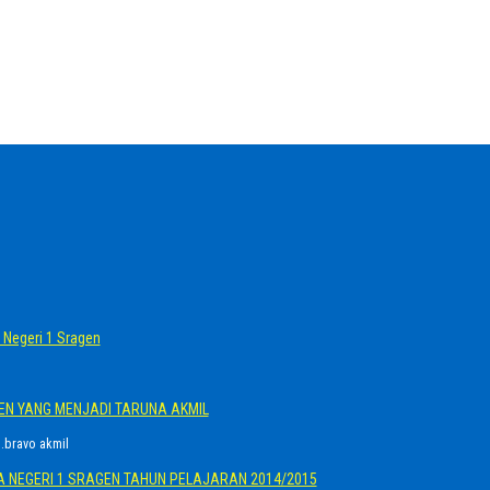
Negeri 1 Sragen
GEN YANG MENJADI TARUNA AKMIL
.bravo akmil
A NEGERI 1 SRAGEN TAHUN PELAJARAN 2014/2015