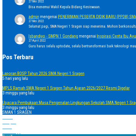
27 Mei 2022
Bisa menemui Wakil Kepala Bidang Kesiswaan.
admin
mengenai
PENERIMAN PESERTA DIDIK BARU (PPDB) SM
27 Mei 2022
Selamat pagi, SMA Negeri 1 Sragen siap menerima. Mohon berkonsult
Isbandiyo - SMPN 1 Gondang
mengenai
Inspirasi Cerita Ibu 
27 April 2022
Guru harus selalu uptodate, selalu bertransformasi baik teknologi ma
Pos Terbaru
Laporan BOSP Tahun 2026 SMA Negeri 1 Sragen
5 hari yang lalu
MPLS Ramah SMA Negeri 1 Sragen Tahun Ajaran 2026/2027 Resmi Digelar
3 minggu yang lalu
Upacara Pembukaan Masa Pengenalan Lingkungan Sekolah SMA Negeri 1 Sra
3 minggu yang lalu
SMAN 1 SRAGEN
Home
Telepon
Email
WhatsApp