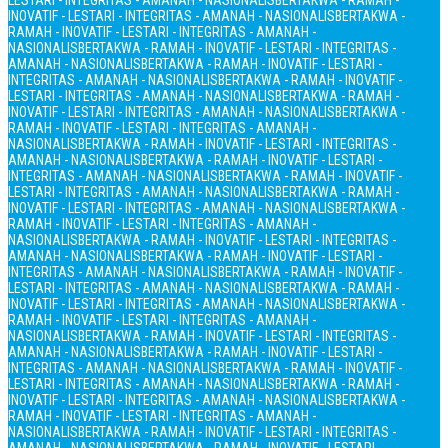
LESTARI - INTEGRITAS - AMANAH - NASIONALIS
BERTAKWA - RAMAH -
INOVATIF - LESTARI - INTEGRITAS - AMANAH - NASIONALIS
BERTAKWA -
RAMAH - INOVATIF - LESTARI - INTEGRITAS - AMANAH -
NASIONALIS
BERTAKWA - RAMAH - INOVATIF - LESTARI - INTEGRITAS -
AMANAH - NASIONALIS
BERTAKWA - RAMAH - INOVATIF - LESTARI -
INTEGRITAS - AMANAH - NASIONALIS
BERTAKWA - RAMAH - INOVATIF -
LESTARI - INTEGRITAS - AMANAH - NASIONALIS
BERTAKWA - RAMAH -
INOVATIF - LESTARI - INTEGRITAS - AMANAH - NASIONALIS
BERTAKWA -
RAMAH - INOVATIF - LESTARI - INTEGRITAS - AMANAH -
NASIONALIS
BERTAKWA - RAMAH - INOVATIF - LESTARI - INTEGRITAS -
AMANAH - NASIONALIS
BERTAKWA - RAMAH - INOVATIF - LESTARI -
INTEGRITAS - AMANAH - NASIONALIS
BERTAKWA - RAMAH - INOVATIF -
LESTARI - INTEGRITAS - AMANAH - NASIONALIS
BERTAKWA - RAMAH -
INOVATIF - LESTARI - INTEGRITAS - AMANAH - NASIONALIS
BERTAKWA -
RAMAH - INOVATIF - LESTARI - INTEGRITAS - AMANAH -
NASIONALIS
BERTAKWA - RAMAH - INOVATIF - LESTARI - INTEGRITAS -
AMANAH - NASIONALIS
BERTAKWA - RAMAH - INOVATIF - LESTARI -
INTEGRITAS - AMANAH - NASIONALIS
BERTAKWA - RAMAH - INOVATIF -
LESTARI - INTEGRITAS - AMANAH - NASIONALIS
BERTAKWA - RAMAH -
INOVATIF - LESTARI - INTEGRITAS - AMANAH - NASIONALIS
BERTAKWA -
RAMAH - INOVATIF - LESTARI - INTEGRITAS - AMANAH -
NASIONALIS
BERTAKWA - RAMAH - INOVATIF - LESTARI - INTEGRITAS -
AMANAH - NASIONALIS
BERTAKWA - RAMAH - INOVATIF - LESTARI -
INTEGRITAS - AMANAH - NASIONALIS
BERTAKWA - RAMAH - INOVATIF -
LESTARI - INTEGRITAS - AMANAH - NASIONALIS
BERTAKWA - RAMAH -
INOVATIF - LESTARI - INTEGRITAS - AMANAH - NASIONALIS
BERTAKWA -
RAMAH - INOVATIF - LESTARI - INTEGRITAS - AMANAH -
NASIONALIS
BERTAKWA - RAMAH - INOVATIF - LESTARI - INTEGRITAS -