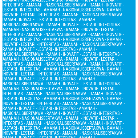
AMANAH - NASIONALIS
BERTAKWA - RAMAH - INOVATIF - LESTARI -
INTEGRITAS - AMANAH - NASIONALIS
BERTAKWA - RAMAH - INOVATIF -
LESTARI - INTEGRITAS - AMANAH - NASIONALIS
BERTAKWA - RAMAH -
INOVATIF - LESTARI - INTEGRITAS - AMANAH - NASIONALIS
BERTAKWA -
RAMAH - INOVATIF - LESTARI - INTEGRITAS - AMANAH -
NASIONALIS
BERTAKWA - RAMAH - INOVATIF - LESTARI - INTEGRITAS -
AMANAH - NASIONALIS
BERTAKWA - RAMAH - INOVATIF - LESTARI -
INTEGRITAS - AMANAH - NASIONALIS
BERTAKWA - RAMAH - INOVATIF -
LESTARI - INTEGRITAS - AMANAH - NASIONALIS
BERTAKWA - RAMAH -
INOVATIF - LESTARI - INTEGRITAS - AMANAH - NASIONALIS
BERTAKWA -
RAMAH - INOVATIF - LESTARI - INTEGRITAS - AMANAH -
NASIONALIS
BERTAKWA - RAMAH - INOVATIF - LESTARI - INTEGRITAS -
AMANAH - NASIONALIS
BERTAKWA - RAMAH - INOVATIF - LESTARI -
INTEGRITAS - AMANAH - NASIONALIS
BERTAKWA - RAMAH - INOVATIF -
LESTARI - INTEGRITAS - AMANAH - NASIONALIS
BERTAKWA - RAMAH -
INOVATIF - LESTARI - INTEGRITAS - AMANAH - NASIONALIS
BERTAKWA -
RAMAH - INOVATIF - LESTARI - INTEGRITAS - AMANAH -
NASIONALIS
BERTAKWA - RAMAH - INOVATIF - LESTARI - INTEGRITAS -
AMANAH - NASIONALIS
BERTAKWA - RAMAH - INOVATIF - LESTARI -
INTEGRITAS - AMANAH - NASIONALIS
BERTAKWA - RAMAH - INOVATIF -
LESTARI - INTEGRITAS - AMANAH - NASIONALIS
BERTAKWA - RAMAH -
INOVATIF - LESTARI - INTEGRITAS - AMANAH - NASIONALIS
BERTAKWA -
RAMAH - INOVATIF - LESTARI - INTEGRITAS - AMANAH -
NASIONALIS
BERTAKWA - RAMAH - INOVATIF - LESTARI - INTEGRITAS -
AMANAH - NASIONALIS
BERTAKWA - RAMAH - INOVATIF - LESTARI -
INTEGRITAS - AMANAH - NASIONALIS
BERTAKWA - RAMAH - INOVATIF -
LESTARI - INTEGRITAS - AMANAH - NASIONALIS
BERTAKWA - RAMAH -
INOVATIF - LESTARI - INTEGRITAS - AMANAH - NASIONALIS
BERTAKWA -