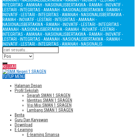
AMANAH - NASIONALIS
BERTAKWA - RAMAH - INOVATIF - LESTARI -
INTEGRITAS - AMANAH - NASIONALIS
BERTAKWA - RAMAH - INOVATIF -
LESTARI - INTEGRITAS - AMANAH - NASIONALIS
BERTAKWA - RAMAH -
INOVATIF - LESTARI - INTEGRITAS - AMANAH - NASIONALIS
BERTAKWA -
RAMAH - INOVATIF - LESTARI - INTEGRITAS - AMANAH -
NASIONALIS
BERTAKWA - RAMAH - INOVATIF - LESTARI - INTEGRITAS -
AMANAH - NASIONALIS
BERTAKWA - RAMAH - INOVATIF - LESTARI -
INTEGRITAS - AMANAH - NASIONALIS
BERTAKWA - RAMAH - INOVATIF -
LESTARI - INTEGRITAS - AMANAH - NASIONALIS
BERTAKWA - RAMAH -
INOVATIF - LESTARI - INTEGRITAS - AMANAH - NASIONALIS
KELUAR
TUTUP MENU
Halaman Depan
Profil Sekolah
Sejarah SMAN 1 SRAGEN
Identitas SMAN 1 SRAGEN
Visi Misi SMAN 1 SRAGEN
Lambang SMAN 1 SRAGEN
Berita
Guru Dan Karyawan
Download
E-Learning
E-learning Smansa