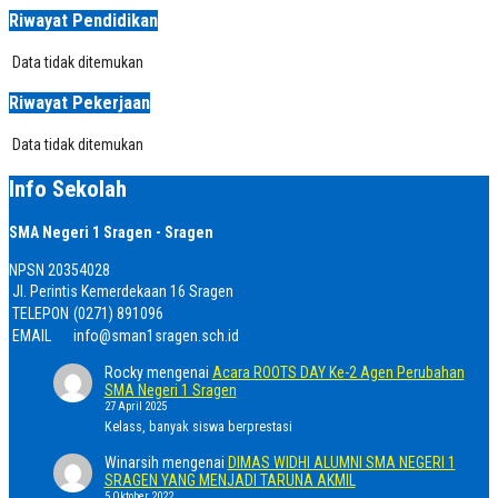
Riwayat Pendidikan
Data tidak ditemukan
Riwayat Pekerjaan
Data tidak ditemukan
Info Sekolah
SMA Negeri 1 Sragen - Sragen
NPSN
20354028
Jl. Perintis Kemerdekaan 16 Sragen
TELEPON
(0271) 891096
EMAIL
info@sman1sragen.sch.id
Rocky
mengenai
Acara ROOTS DAY Ke-2 Agen Perubahan
SMA Negeri 1 Sragen
27 April 2025
Kelass, banyak siswa berprestasi
Winarsih
mengenai
DIMAS WIDHI ALUMNI SMA NEGERI 1
SRAGEN YANG MENJADI TARUNA AKMIL
5 Oktober 2022