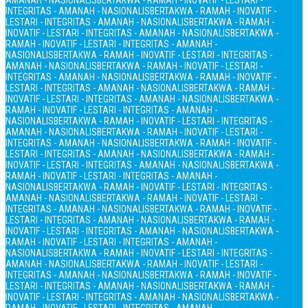
AMANAH - NASIONALIS
BERTAKWA - RAMAH - INOVATIF - LESTARI -
INTEGRITAS - AMANAH - NASIONALIS
BERTAKWA - RAMAH - INOVATIF -
LESTARI - INTEGRITAS - AMANAH - NASIONALIS
BERTAKWA - RAMAH -
INOVATIF - LESTARI - INTEGRITAS - AMANAH - NASIONALIS
BERTAKWA -
RAMAH - INOVATIF - LESTARI - INTEGRITAS - AMANAH -
NASIONALIS
BERTAKWA - RAMAH - INOVATIF - LESTARI - INTEGRITAS -
AMANAH - NASIONALIS
BERTAKWA - RAMAH - INOVATIF - LESTARI -
INTEGRITAS - AMANAH - NASIONALIS
BERTAKWA - RAMAH - INOVATIF -
LESTARI - INTEGRITAS - AMANAH - NASIONALIS
BERTAKWA - RAMAH -
INOVATIF - LESTARI - INTEGRITAS - AMANAH - NASIONALIS
BERTAKWA -
RAMAH - INOVATIF - LESTARI - INTEGRITAS - AMANAH -
NASIONALIS
BERTAKWA - RAMAH - INOVATIF - LESTARI - INTEGRITAS -
AMANAH - NASIONALIS
BERTAKWA - RAMAH - INOVATIF - LESTARI -
INTEGRITAS - AMANAH - NASIONALIS
BERTAKWA - RAMAH - INOVATIF -
LESTARI - INTEGRITAS - AMANAH - NASIONALIS
BERTAKWA - RAMAH -
INOVATIF - LESTARI - INTEGRITAS - AMANAH - NASIONALIS
BERTAKWA -
RAMAH - INOVATIF - LESTARI - INTEGRITAS - AMANAH -
NASIONALIS
BERTAKWA - RAMAH - INOVATIF - LESTARI - INTEGRITAS -
AMANAH - NASIONALIS
BERTAKWA - RAMAH - INOVATIF - LESTARI -
INTEGRITAS - AMANAH - NASIONALIS
BERTAKWA - RAMAH - INOVATIF -
LESTARI - INTEGRITAS - AMANAH - NASIONALIS
BERTAKWA - RAMAH -
INOVATIF - LESTARI - INTEGRITAS - AMANAH - NASIONALIS
BERTAKWA -
RAMAH - INOVATIF - LESTARI - INTEGRITAS - AMANAH -
NASIONALIS
BERTAKWA - RAMAH - INOVATIF - LESTARI - INTEGRITAS -
AMANAH - NASIONALIS
BERTAKWA - RAMAH - INOVATIF - LESTARI -
INTEGRITAS - AMANAH - NASIONALIS
BERTAKWA - RAMAH - INOVATIF -
LESTARI - INTEGRITAS - AMANAH - NASIONALIS
BERTAKWA - RAMAH -
INOVATIF - LESTARI - INTEGRITAS - AMANAH - NASIONALIS
BERTAKWA -