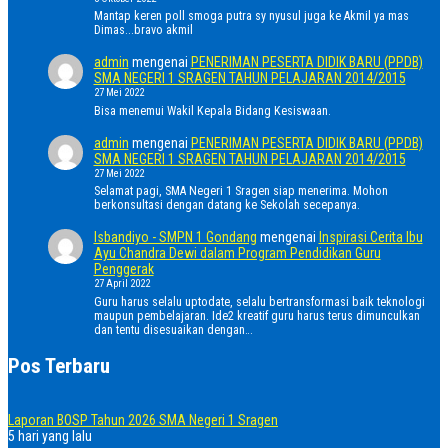
Mantap keren poll smoga putra sy nyusul juga ke Akmil ya mas
Dimas...bravo akmil
admin
mengenai
PENERIMAN PESERTA DIDIK BARU (PPDB)
SMA NEGERI 1 SRAGEN TAHUN PELAJARAN 2014/2015
27 Mei 2022
Bisa menemui Wakil Kepala Bidang Kesiswaan.
admin
mengenai
PENERIMAN PESERTA DIDIK BARU (PPDB)
SMA NEGERI 1 SRAGEN TAHUN PELAJARAN 2014/2015
27 Mei 2022
Selamat pagi, SMA Negeri 1 Sragen siap menerima. Mohon
berkonsultasi dengan datang ke Sekolah secepanya.
Isbandiyo - SMPN 1 Gondang
mengenai
Inspirasi Cerita Ibu
Ayu Chandra Dewi dalam Program Pendidikan Guru
Penggerak
27 April 2022
Guru harus selalu uptodate, selalu bertransformasi baik teknologi
maupun pembelajaran. Ide2 kreatif guru harus terus dimunculkan
dan tentu disesuaikan dengan…
Pos Terbaru
Laporan BOSP Tahun 2026 SMA Negeri 1 Sragen
5 hari yang lalu