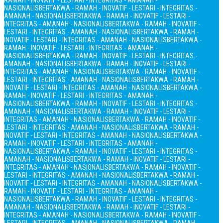
RAMAH - INOVATIF - LESTARI - INTEGRITAS - AMANAH -
NASIONALIS
BERTAKWA - RAMAH - INOVATIF - LESTARI - INTEGRITAS -
AMANAH - NASIONALIS
BERTAKWA - RAMAH - INOVATIF - LESTARI -
INTEGRITAS - AMANAH - NASIONALIS
BERTAKWA - RAMAH - INOVATIF -
LESTARI - INTEGRITAS - AMANAH - NASIONALIS
BERTAKWA - RAMAH -
INOVATIF - LESTARI - INTEGRITAS - AMANAH - NASIONALIS
BERTAKWA -
RAMAH - INOVATIF - LESTARI - INTEGRITAS - AMANAH -
NASIONALIS
BERTAKWA - RAMAH - INOVATIF - LESTARI - INTEGRITAS -
AMANAH - NASIONALIS
BERTAKWA - RAMAH - INOVATIF - LESTARI -
INTEGRITAS - AMANAH - NASIONALIS
BERTAKWA - RAMAH - INOVATIF -
LESTARI - INTEGRITAS - AMANAH - NASIONALIS
BERTAKWA - RAMAH -
INOVATIF - LESTARI - INTEGRITAS - AMANAH - NASIONALIS
BERTAKWA -
RAMAH - INOVATIF - LESTARI - INTEGRITAS - AMANAH -
NASIONALIS
BERTAKWA - RAMAH - INOVATIF - LESTARI - INTEGRITAS -
AMANAH - NASIONALIS
BERTAKWA - RAMAH - INOVATIF - LESTARI -
INTEGRITAS - AMANAH - NASIONALIS
BERTAKWA - RAMAH - INOVATIF -
LESTARI - INTEGRITAS - AMANAH - NASIONALIS
BERTAKWA - RAMAH -
INOVATIF - LESTARI - INTEGRITAS - AMANAH - NASIONALIS
BERTAKWA -
RAMAH - INOVATIF - LESTARI - INTEGRITAS - AMANAH -
NASIONALIS
BERTAKWA - RAMAH - INOVATIF - LESTARI - INTEGRITAS -
AMANAH - NASIONALIS
BERTAKWA - RAMAH - INOVATIF - LESTARI -
INTEGRITAS - AMANAH - NASIONALIS
BERTAKWA - RAMAH - INOVATIF -
LESTARI - INTEGRITAS - AMANAH - NASIONALIS
BERTAKWA - RAMAH -
INOVATIF - LESTARI - INTEGRITAS - AMANAH - NASIONALIS
BERTAKWA -
RAMAH - INOVATIF - LESTARI - INTEGRITAS - AMANAH -
NASIONALIS
BERTAKWA - RAMAH - INOVATIF - LESTARI - INTEGRITAS -
AMANAH - NASIONALIS
BERTAKWA - RAMAH - INOVATIF - LESTARI -
INTEGRITAS - AMANAH - NASIONALIS
BERTAKWA - RAMAH - INOVATIF -