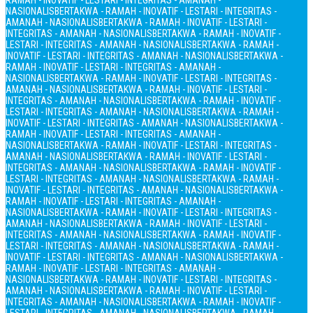
RAMAH - INOVATIF - LESTARI - INTEGRITAS - AMANAH -
NASIONALIS
BERTAKWA - RAMAH - INOVATIF - LESTARI - INTEGRITAS -
AMANAH - NASIONALIS
BERTAKWA - RAMAH - INOVATIF - LESTARI -
INTEGRITAS - AMANAH - NASIONALIS
BERTAKWA - RAMAH - INOVATIF -
LESTARI - INTEGRITAS - AMANAH - NASIONALIS
BERTAKWA - RAMAH -
INOVATIF - LESTARI - INTEGRITAS - AMANAH - NASIONALIS
BERTAKWA -
RAMAH - INOVATIF - LESTARI - INTEGRITAS - AMANAH -
NASIONALIS
BERTAKWA - RAMAH - INOVATIF - LESTARI - INTEGRITAS -
AMANAH - NASIONALIS
BERTAKWA - RAMAH - INOVATIF - LESTARI -
INTEGRITAS - AMANAH - NASIONALIS
BERTAKWA - RAMAH - INOVATIF -
LESTARI - INTEGRITAS - AMANAH - NASIONALIS
BERTAKWA - RAMAH -
INOVATIF - LESTARI - INTEGRITAS - AMANAH - NASIONALIS
BERTAKWA -
RAMAH - INOVATIF - LESTARI - INTEGRITAS - AMANAH -
NASIONALIS
BERTAKWA - RAMAH - INOVATIF - LESTARI - INTEGRITAS -
AMANAH - NASIONALIS
BERTAKWA - RAMAH - INOVATIF - LESTARI -
INTEGRITAS - AMANAH - NASIONALIS
BERTAKWA - RAMAH - INOVATIF -
LESTARI - INTEGRITAS - AMANAH - NASIONALIS
BERTAKWA - RAMAH -
INOVATIF - LESTARI - INTEGRITAS - AMANAH - NASIONALIS
BERTAKWA -
RAMAH - INOVATIF - LESTARI - INTEGRITAS - AMANAH -
NASIONALIS
BERTAKWA - RAMAH - INOVATIF - LESTARI - INTEGRITAS -
AMANAH - NASIONALIS
BERTAKWA - RAMAH - INOVATIF - LESTARI -
INTEGRITAS - AMANAH - NASIONALIS
BERTAKWA - RAMAH - INOVATIF -
LESTARI - INTEGRITAS - AMANAH - NASIONALIS
BERTAKWA - RAMAH -
INOVATIF - LESTARI - INTEGRITAS - AMANAH - NASIONALIS
BERTAKWA -
RAMAH - INOVATIF - LESTARI - INTEGRITAS - AMANAH -
NASIONALIS
BERTAKWA - RAMAH - INOVATIF - LESTARI - INTEGRITAS -
AMANAH - NASIONALIS
BERTAKWA - RAMAH - INOVATIF - LESTARI -
INTEGRITAS - AMANAH - NASIONALIS
BERTAKWA - RAMAH - INOVATIF -