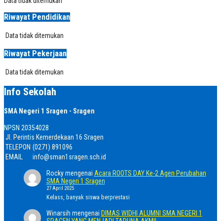
Data tidak ditemukan
Riwayat Pendidikan
Data tidak ditemukan
Riwayat Pekerjaan
Data tidak ditemukan
Info Sekolah
SMA Negeri 1 Sragen - Sragen
NPSN
20354028
Jl. Perintis Kemerdekaan 16 Sragen
TELEPON
(0271) 891096
EMAIL
info@sman1sragen.sch.id
Rocky
mengenai
Acara ROOTS DAY Ke-2 Agen Perubahan
SMA Negeri 1 Sragen
27 April 2025
Kelass, banyak siswa berprestasi
Winarsih
mengenai
DIMAS WIDHI ALUMNI SMA NEGERI 1
SRAGEN YANG MENJADI TARUNA AKMIL