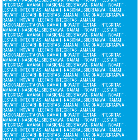
AMANAH - NASIONALIS
BERTAKWA - RAMAH - INOVATIF - LESTARI -
INTEGRITAS - AMANAH - NASIONALIS
BERTAKWA - RAMAH - INOVATIF -
LESTARI - INTEGRITAS - AMANAH - NASIONALIS
BERTAKWA - RAMAH -
INOVATIF - LESTARI - INTEGRITAS - AMANAH - NASIONALIS
BERTAKWA -
RAMAH - INOVATIF - LESTARI - INTEGRITAS - AMANAH -
NASIONALIS
BERTAKWA - RAMAH - INOVATIF - LESTARI - INTEGRITAS -
AMANAH - NASIONALIS
BERTAKWA - RAMAH - INOVATIF - LESTARI -
INTEGRITAS - AMANAH - NASIONALIS
BERTAKWA - RAMAH - INOVATIF -
LESTARI - INTEGRITAS - AMANAH - NASIONALIS
BERTAKWA - RAMAH -
INOVATIF - LESTARI - INTEGRITAS - AMANAH - NASIONALIS
BERTAKWA -
RAMAH - INOVATIF - LESTARI - INTEGRITAS - AMANAH -
NASIONALIS
BERTAKWA - RAMAH - INOVATIF - LESTARI - INTEGRITAS -
AMANAH - NASIONALIS
BERTAKWA - RAMAH - INOVATIF - LESTARI -
INTEGRITAS - AMANAH - NASIONALIS
BERTAKWA - RAMAH - INOVATIF -
LESTARI - INTEGRITAS - AMANAH - NASIONALIS
BERTAKWA - RAMAH -
INOVATIF - LESTARI - INTEGRITAS - AMANAH - NASIONALIS
BERTAKWA -
RAMAH - INOVATIF - LESTARI - INTEGRITAS - AMANAH -
NASIONALIS
BERTAKWA - RAMAH - INOVATIF - LESTARI - INTEGRITAS -
AMANAH - NASIONALIS
BERTAKWA - RAMAH - INOVATIF - LESTARI -
INTEGRITAS - AMANAH - NASIONALIS
BERTAKWA - RAMAH - INOVATIF -
LESTARI - INTEGRITAS - AMANAH - NASIONALIS
BERTAKWA - RAMAH -
INOVATIF - LESTARI - INTEGRITAS - AMANAH - NASIONALIS
BERTAKWA -
RAMAH - INOVATIF - LESTARI - INTEGRITAS - AMANAH -
NASIONALIS
BERTAKWA - RAMAH - INOVATIF - LESTARI - INTEGRITAS -
AMANAH - NASIONALIS
BERTAKWA - RAMAH - INOVATIF - LESTARI -
INTEGRITAS - AMANAH - NASIONALIS
BERTAKWA - RAMAH - INOVATIF -
LESTARI - INTEGRITAS - AMANAH - NASIONALIS
BERTAKWA - RAMAH -
INOVATIF - LESTARI - INTEGRITAS - AMANAH - NASIONALIS
BERTAKWA -