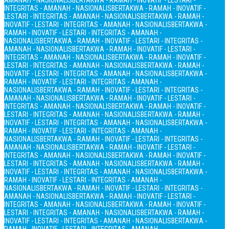
AMANAH - NASIONALIS
BERTAKWA - RAMAH - INOVATIF - LESTARI -
INTEGRITAS - AMANAH - NASIONALIS
BERTAKWA - RAMAH - INOVATIF -
LESTARI - INTEGRITAS - AMANAH - NASIONALIS
BERTAKWA - RAMAH -
INOVATIF - LESTARI - INTEGRITAS - AMANAH - NASIONALIS
BERTAKWA -
RAMAH - INOVATIF - LESTARI - INTEGRITAS - AMANAH -
NASIONALIS
BERTAKWA - RAMAH - INOVATIF - LESTARI - INTEGRITAS -
AMANAH - NASIONALIS
BERTAKWA - RAMAH - INOVATIF - LESTARI -
INTEGRITAS - AMANAH - NASIONALIS
BERTAKWA - RAMAH - INOVATIF -
LESTARI - INTEGRITAS - AMANAH - NASIONALIS
BERTAKWA - RAMAH -
INOVATIF - LESTARI - INTEGRITAS - AMANAH - NASIONALIS
BERTAKWA -
RAMAH - INOVATIF - LESTARI - INTEGRITAS - AMANAH -
NASIONALIS
BERTAKWA - RAMAH - INOVATIF - LESTARI - INTEGRITAS -
AMANAH - NASIONALIS
BERTAKWA - RAMAH - INOVATIF - LESTARI -
INTEGRITAS - AMANAH - NASIONALIS
BERTAKWA - RAMAH - INOVATIF -
LESTARI - INTEGRITAS - AMANAH - NASIONALIS
BERTAKWA - RAMAH -
INOVATIF - LESTARI - INTEGRITAS - AMANAH - NASIONALIS
BERTAKWA -
RAMAH - INOVATIF - LESTARI - INTEGRITAS - AMANAH -
NASIONALIS
BERTAKWA - RAMAH - INOVATIF - LESTARI - INTEGRITAS -
AMANAH - NASIONALIS
BERTAKWA - RAMAH - INOVATIF - LESTARI -
INTEGRITAS - AMANAH - NASIONALIS
BERTAKWA - RAMAH - INOVATIF -
LESTARI - INTEGRITAS - AMANAH - NASIONALIS
BERTAKWA - RAMAH -
INOVATIF - LESTARI - INTEGRITAS - AMANAH - NASIONALIS
BERTAKWA -
RAMAH - INOVATIF - LESTARI - INTEGRITAS - AMANAH -
NASIONALIS
BERTAKWA - RAMAH - INOVATIF - LESTARI - INTEGRITAS -
AMANAH - NASIONALIS
BERTAKWA - RAMAH - INOVATIF - LESTARI -
INTEGRITAS - AMANAH - NASIONALIS
BERTAKWA - RAMAH - INOVATIF -
LESTARI - INTEGRITAS - AMANAH - NASIONALIS
BERTAKWA - RAMAH -
INOVATIF - LESTARI - INTEGRITAS - AMANAH - NASIONALIS
BERTAKWA -