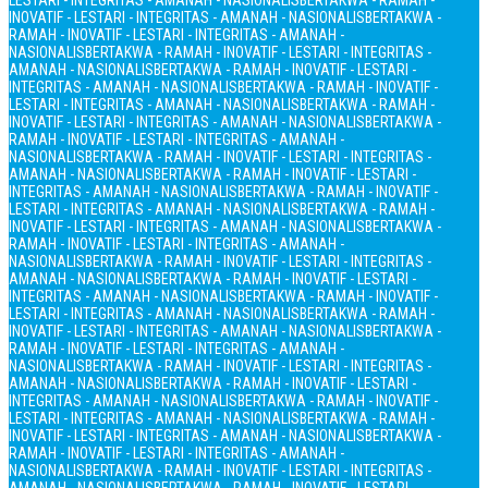
LESTARI - INTEGRITAS - AMANAH - NASIONALIS
BERTAKWA - RAMAH -
INOVATIF - LESTARI - INTEGRITAS - AMANAH - NASIONALIS
BERTAKWA -
RAMAH - INOVATIF - LESTARI - INTEGRITAS - AMANAH -
NASIONALIS
BERTAKWA - RAMAH - INOVATIF - LESTARI - INTEGRITAS -
AMANAH - NASIONALIS
BERTAKWA - RAMAH - INOVATIF - LESTARI -
INTEGRITAS - AMANAH - NASIONALIS
BERTAKWA - RAMAH - INOVATIF -
LESTARI - INTEGRITAS - AMANAH - NASIONALIS
BERTAKWA - RAMAH -
INOVATIF - LESTARI - INTEGRITAS - AMANAH - NASIONALIS
BERTAKWA -
RAMAH - INOVATIF - LESTARI - INTEGRITAS - AMANAH -
NASIONALIS
BERTAKWA - RAMAH - INOVATIF - LESTARI - INTEGRITAS -
AMANAH - NASIONALIS
BERTAKWA - RAMAH - INOVATIF - LESTARI -
INTEGRITAS - AMANAH - NASIONALIS
BERTAKWA - RAMAH - INOVATIF -
LESTARI - INTEGRITAS - AMANAH - NASIONALIS
BERTAKWA - RAMAH -
INOVATIF - LESTARI - INTEGRITAS - AMANAH - NASIONALIS
BERTAKWA -
RAMAH - INOVATIF - LESTARI - INTEGRITAS - AMANAH -
NASIONALIS
BERTAKWA - RAMAH - INOVATIF - LESTARI - INTEGRITAS -
AMANAH - NASIONALIS
BERTAKWA - RAMAH - INOVATIF - LESTARI -
INTEGRITAS - AMANAH - NASIONALIS
BERTAKWA - RAMAH - INOVATIF -
LESTARI - INTEGRITAS - AMANAH - NASIONALIS
BERTAKWA - RAMAH -
INOVATIF - LESTARI - INTEGRITAS - AMANAH - NASIONALIS
BERTAKWA -
RAMAH - INOVATIF - LESTARI - INTEGRITAS - AMANAH -
NASIONALIS
BERTAKWA - RAMAH - INOVATIF - LESTARI - INTEGRITAS -
AMANAH - NASIONALIS
BERTAKWA - RAMAH - INOVATIF - LESTARI -
INTEGRITAS - AMANAH - NASIONALIS
BERTAKWA - RAMAH - INOVATIF -
LESTARI - INTEGRITAS - AMANAH - NASIONALIS
BERTAKWA - RAMAH -
INOVATIF - LESTARI - INTEGRITAS - AMANAH - NASIONALIS
BERTAKWA -
RAMAH - INOVATIF - LESTARI - INTEGRITAS - AMANAH -
NASIONALIS
BERTAKWA - RAMAH - INOVATIF - LESTARI - INTEGRITAS -