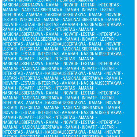
RAMAH - INOVATIF - LESTARI - INTEGRITAS - AMANAH -
NASIONALIS
BERTAKWA - RAMAH - INOVATIF - LESTARI - INTEGRITAS -
AMANAH - NASIONALIS
BERTAKWA - RAMAH - INOVATIF - LESTARI -
INTEGRITAS - AMANAH - NASIONALIS
BERTAKWA - RAMAH - INOVATIF -
LESTARI - INTEGRITAS - AMANAH - NASIONALIS
BERTAKWA - RAMAH -
INOVATIF - LESTARI - INTEGRITAS - AMANAH - NASIONALIS
BERTAKWA -
RAMAH - INOVATIF - LESTARI - INTEGRITAS - AMANAH -
NASIONALIS
BERTAKWA - RAMAH - INOVATIF - LESTARI - INTEGRITAS -
AMANAH - NASIONALIS
BERTAKWA - RAMAH - INOVATIF - LESTARI -
INTEGRITAS - AMANAH - NASIONALIS
BERTAKWA - RAMAH - INOVATIF -
LESTARI - INTEGRITAS - AMANAH - NASIONALIS
BERTAKWA - RAMAH -
INOVATIF - LESTARI - INTEGRITAS - AMANAH - NASIONALIS
BERTAKWA -
RAMAH - INOVATIF - LESTARI - INTEGRITAS - AMANAH -
NASIONALIS
BERTAKWA - RAMAH - INOVATIF - LESTARI - INTEGRITAS -
AMANAH - NASIONALIS
BERTAKWA - RAMAH - INOVATIF - LESTARI -
INTEGRITAS - AMANAH - NASIONALIS
BERTAKWA - RAMAH - INOVATIF -
LESTARI - INTEGRITAS - AMANAH - NASIONALIS
BERTAKWA - RAMAH -
INOVATIF - LESTARI - INTEGRITAS - AMANAH - NASIONALIS
BERTAKWA -
RAMAH - INOVATIF - LESTARI - INTEGRITAS - AMANAH -
NASIONALIS
BERTAKWA - RAMAH - INOVATIF - LESTARI - INTEGRITAS -
AMANAH - NASIONALIS
BERTAKWA - RAMAH - INOVATIF - LESTARI -
INTEGRITAS - AMANAH - NASIONALIS
BERTAKWA - RAMAH - INOVATIF -
LESTARI - INTEGRITAS - AMANAH - NASIONALIS
BERTAKWA - RAMAH -
INOVATIF - LESTARI - INTEGRITAS - AMANAH - NASIONALIS
BERTAKWA -
RAMAH - INOVATIF - LESTARI - INTEGRITAS - AMANAH -
NASIONALIS
BERTAKWA - RAMAH - INOVATIF - LESTARI - INTEGRITAS -
AMANAH - NASIONALIS
BERTAKWA - RAMAH - INOVATIF - LESTARI -
INTEGRITAS - AMANAH - NASIONALIS
BERTAKWA - RAMAH - INOVATIF -