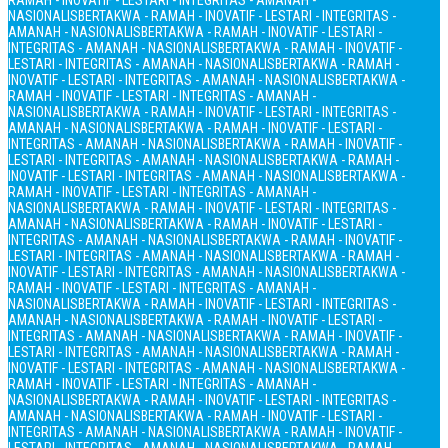
RAMAH - INOVATIF - LESTARI - INTEGRITAS - AMANAH -
NASIONALIS
BERTAKWA - RAMAH - INOVATIF - LESTARI - INTEGRITAS -
AMANAH - NASIONALIS
BERTAKWA - RAMAH - INOVATIF - LESTARI -
INTEGRITAS - AMANAH - NASIONALIS
BERTAKWA - RAMAH - INOVATIF -
LESTARI - INTEGRITAS - AMANAH - NASIONALIS
BERTAKWA - RAMAH -
INOVATIF - LESTARI - INTEGRITAS - AMANAH - NASIONALIS
BERTAKWA -
RAMAH - INOVATIF - LESTARI - INTEGRITAS - AMANAH -
NASIONALIS
BERTAKWA - RAMAH - INOVATIF - LESTARI - INTEGRITAS -
AMANAH - NASIONALIS
BERTAKWA - RAMAH - INOVATIF - LESTARI -
INTEGRITAS - AMANAH - NASIONALIS
BERTAKWA - RAMAH - INOVATIF -
LESTARI - INTEGRITAS - AMANAH - NASIONALIS
BERTAKWA - RAMAH -
INOVATIF - LESTARI - INTEGRITAS - AMANAH - NASIONALIS
BERTAKWA -
RAMAH - INOVATIF - LESTARI - INTEGRITAS - AMANAH -
NASIONALIS
BERTAKWA - RAMAH - INOVATIF - LESTARI - INTEGRITAS -
AMANAH - NASIONALIS
BERTAKWA - RAMAH - INOVATIF - LESTARI -
INTEGRITAS - AMANAH - NASIONALIS
BERTAKWA - RAMAH - INOVATIF -
LESTARI - INTEGRITAS - AMANAH - NASIONALIS
BERTAKWA - RAMAH -
INOVATIF - LESTARI - INTEGRITAS - AMANAH - NASIONALIS
BERTAKWA -
RAMAH - INOVATIF - LESTARI - INTEGRITAS - AMANAH -
NASIONALIS
BERTAKWA - RAMAH - INOVATIF - LESTARI - INTEGRITAS -
AMANAH - NASIONALIS
BERTAKWA - RAMAH - INOVATIF - LESTARI -
INTEGRITAS - AMANAH - NASIONALIS
BERTAKWA - RAMAH - INOVATIF -
LESTARI - INTEGRITAS - AMANAH - NASIONALIS
BERTAKWA - RAMAH -
INOVATIF - LESTARI - INTEGRITAS - AMANAH - NASIONALIS
BERTAKWA -
RAMAH - INOVATIF - LESTARI - INTEGRITAS - AMANAH -
NASIONALIS
BERTAKWA - RAMAH - INOVATIF - LESTARI - INTEGRITAS -
AMANAH - NASIONALIS
BERTAKWA - RAMAH - INOVATIF - LESTARI -
INTEGRITAS - AMANAH - NASIONALIS
BERTAKWA - RAMAH - INOVATIF -