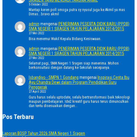
5 Oktober 2022
Mantap keren poll smoga putra sy nyusul juga ke Akmil ya mas
Dimas...bravo akmil
admin
mengenai
PENERIMAN PESERTA DIDIK BARU (PPDB)
SMA NEGERI 1 SRAGEN TAHUN PELAJARAN 2014/2015
27 Mei 2022
Bisa menemui Wakil Kepala Bidang Kesiswaan.
admin
mengenai
PENERIMAN PESERTA DIDIK BARU (PPDB)
SMA NEGERI 1 SRAGEN TAHUN PELAJARAN 2014/2015
27 Mei 2022
Selamat pagi, SMA Negeri 1 Sragen siap menerima. Mohon
berkonsultasi dengan datang ke Sekolah secepanya.
Isbandiyo - SMPN 1 Gondang
mengenai
Inspirasi Cerita Ibu
Ayu Chandra Dewi dalam Program Pendidikan Guru
Penggerak
27 April 2022
Guru harus selalu uptodate, selalu bertransformasi baik teknologi
maupun pembelajaran. Ide2 kreatif guru harus terus dimunculkan
dan tentu disesuaikan dengan…
Pos Terbaru
Laporan BOSP Tahun 2026 SMA Negeri 1 Sragen