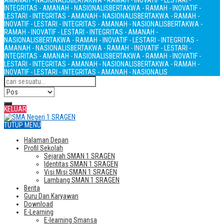
AMANAH - NASIONALIS
BERTAKWA - RAMAH - INOVATIF - LESTARI -
INTEGRITAS - AMANAH - NASIONALIS
BERTAKWA - RAMAH - INOVATIF -
LESTARI - INTEGRITAS - AMANAH - NASIONALIS
BERTAKWA - RAMAH -
INOVATIF - LESTARI - INTEGRITAS - AMANAH - NASIONALIS
BERTAKWA -
RAMAH - INOVATIF - LESTARI - INTEGRITAS - AMANAH -
NASIONALIS
BERTAKWA - RAMAH - INOVATIF - LESTARI - INTEGRITAS -
AMANAH - NASIONALIS
BERTAKWA - RAMAH - INOVATIF - LESTARI -
INTEGRITAS - AMANAH - NASIONALIS
BERTAKWA - RAMAH - INOVATIF -
LESTARI - INTEGRITAS - AMANAH - NASIONALIS
BERTAKWA - RAMAH -
INOVATIF - LESTARI - INTEGRITAS - AMANAH - NASIONALIS
KELUAR
TUTUP MENU
Halaman Depan
Profil Sekolah
Sejarah SMAN 1 SRAGEN
Identitas SMAN 1 SRAGEN
Visi Misi SMAN 1 SRAGEN
Lambang SMAN 1 SRAGEN
Berita
Guru Dan Karyawan
Download
E-Learning
E-learning Smansa