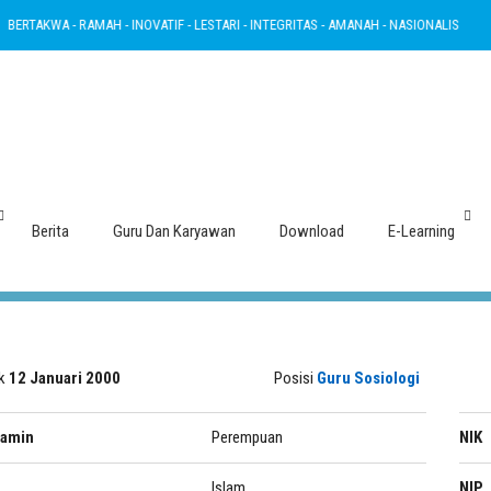
TAKWA - RAMAH - INOVATIF - LESTARI - INTEGRITAS - AMANAH - NASIONALIS
BE
Dra. MARRY HASTUTI
Berita
Guru Dan Karyawan
Download
E-Learning
ak
12 Januari 2000
Posisi
Guru Sosiologi
lamin
Perempuan
NIK
Islam
NIP