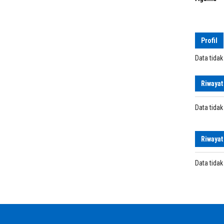
Profil
Data tida
Riwayat
Data tida
Riwayat
Data tida