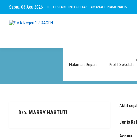
TAKWA - RAMAH - INOVATIF - LESTARI - INTEGRITAS - AMANAH - NASIONALIS
Sabtu, 08 Agu 2026
BER
Halaman Depan
Profil Sekolah
Aktif sej
Dra. MARRY HASTUTI
Jenis Ke
Agama