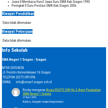
Juara II Membaca Huruf Jawa Guru SMA Kab.Sragen 1995
Peringkat II Guru Prestasi SMA Kab.Sragen 2006
Riwayat Pendidikan
Data tidak ditemukan
Riwayat Pekerjaan
Data tidak ditemukan
Info Sekolah
SMA Negeri 1 Sragen - Sragen
NPSN
20354028
Jl. Perintis Kemerdekaan 16 Sragen
TELEPON
(0271) 891096
EMAIL
info@sman1sragen.sch.id
Rocky
mengenai
Acara ROOTS DAY Ke-2 Agen Perubahan
SMA Negeri 1 Sragen
27 April 2025
Kelass, banyak siswa berprestasi