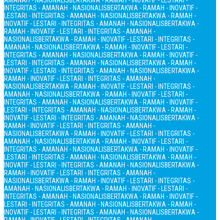
AMANAH - NASIONALIS
BERTAKWA - RAMAH - INOVATIF - LESTARI -
INTEGRITAS - AMANAH - NASIONALIS
BERTAKWA - RAMAH - INOVATIF -
LESTARI - INTEGRITAS - AMANAH - NASIONALIS
BERTAKWA - RAMAH -
INOVATIF - LESTARI - INTEGRITAS - AMANAH - NASIONALIS
BERTAKWA -
RAMAH - INOVATIF - LESTARI - INTEGRITAS - AMANAH -
NASIONALIS
BERTAKWA - RAMAH - INOVATIF - LESTARI - INTEGRITAS -
AMANAH - NASIONALIS
BERTAKWA - RAMAH - INOVATIF - LESTARI -
INTEGRITAS - AMANAH - NASIONALIS
BERTAKWA - RAMAH - INOVATIF -
LESTARI - INTEGRITAS - AMANAH - NASIONALIS
BERTAKWA - RAMAH -
INOVATIF - LESTARI - INTEGRITAS - AMANAH - NASIONALIS
BERTAKWA -
RAMAH - INOVATIF - LESTARI - INTEGRITAS - AMANAH -
NASIONALIS
BERTAKWA - RAMAH - INOVATIF - LESTARI - INTEGRITAS -
AMANAH - NASIONALIS
BERTAKWA - RAMAH - INOVATIF - LESTARI -
INTEGRITAS - AMANAH - NASIONALIS
BERTAKWA - RAMAH - INOVATIF -
LESTARI - INTEGRITAS - AMANAH - NASIONALIS
BERTAKWA - RAMAH -
INOVATIF - LESTARI - INTEGRITAS - AMANAH - NASIONALIS
BERTAKWA -
RAMAH - INOVATIF - LESTARI - INTEGRITAS - AMANAH -
NASIONALIS
BERTAKWA - RAMAH - INOVATIF - LESTARI - INTEGRITAS -
AMANAH - NASIONALIS
BERTAKWA - RAMAH - INOVATIF - LESTARI -
INTEGRITAS - AMANAH - NASIONALIS
BERTAKWA - RAMAH - INOVATIF -
LESTARI - INTEGRITAS - AMANAH - NASIONALIS
BERTAKWA - RAMAH -
INOVATIF - LESTARI - INTEGRITAS - AMANAH - NASIONALIS
BERTAKWA -
RAMAH - INOVATIF - LESTARI - INTEGRITAS - AMANAH -
NASIONALIS
BERTAKWA - RAMAH - INOVATIF - LESTARI - INTEGRITAS -
AMANAH - NASIONALIS
BERTAKWA - RAMAH - INOVATIF - LESTARI -
INTEGRITAS - AMANAH - NASIONALIS
BERTAKWA - RAMAH - INOVATIF -
LESTARI - INTEGRITAS - AMANAH - NASIONALIS
BERTAKWA - RAMAH -
INOVATIF - LESTARI - INTEGRITAS - AMANAH - NASIONALIS
BERTAKWA -