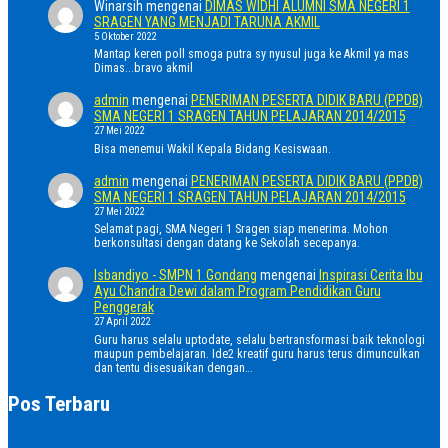
Winarsih
mengenai
DIMAS WIDHI ALUMNI SMA NEGERI 1
SRAGEN YANG MENJADI TARUNA AKMIL
5 Oktober 2022
Mantap keren poll smoga putra sy nyusul juga ke Akmil ya mas
Dimas...bravo akmil
admin
mengenai
PENERIMAN PESERTA DIDIK BARU (PPDB)
SMA NEGERI 1 SRAGEN TAHUN PELAJARAN 2014/2015
27 Mei 2022
Bisa menemui Wakil Kepala Bidang Kesiswaan.
admin
mengenai
PENERIMAN PESERTA DIDIK BARU (PPDB)
SMA NEGERI 1 SRAGEN TAHUN PELAJARAN 2014/2015
27 Mei 2022
Selamat pagi, SMA Negeri 1 Sragen siap menerima. Mohon
berkonsultasi dengan datang ke Sekolah secepanya.
Isbandiyo - SMPN 1 Gondang
mengenai
Inspirasi Cerita Ibu
Ayu Chandra Dewi dalam Program Pendidikan Guru
Penggerak
27 April 2022
Guru harus selalu uptodate, selalu bertransformasi baik teknologi
maupun pembelajaran. Ide2 kreatif guru harus terus dimunculkan
dan tentu disesuaikan dengan…
Pos Terbaru