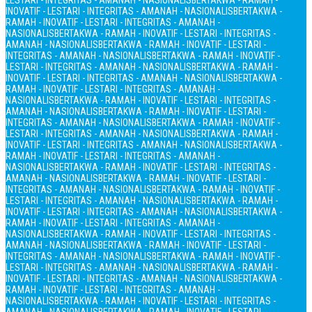
LESTARI - INTEGRITAS - AMANAH - NASIONALIS
BERTAKWA - RAMAH -
INOVATIF - LESTARI - INTEGRITAS - AMANAH - NASIONALIS
BERTAKWA -
RAMAH - INOVATIF - LESTARI - INTEGRITAS - AMANAH -
NASIONALIS
BERTAKWA - RAMAH - INOVATIF - LESTARI - INTEGRITAS -
AMANAH - NASIONALIS
BERTAKWA - RAMAH - INOVATIF - LESTARI -
INTEGRITAS - AMANAH - NASIONALIS
BERTAKWA - RAMAH - INOVATIF -
LESTARI - INTEGRITAS - AMANAH - NASIONALIS
BERTAKWA - RAMAH -
INOVATIF - LESTARI - INTEGRITAS - AMANAH - NASIONALIS
BERTAKWA -
RAMAH - INOVATIF - LESTARI - INTEGRITAS - AMANAH -
NASIONALIS
BERTAKWA - RAMAH - INOVATIF - LESTARI - INTEGRITAS -
AMANAH - NASIONALIS
BERTAKWA - RAMAH - INOVATIF - LESTARI -
INTEGRITAS - AMANAH - NASIONALIS
BERTAKWA - RAMAH - INOVATIF -
LESTARI - INTEGRITAS - AMANAH - NASIONALIS
BERTAKWA - RAMAH -
INOVATIF - LESTARI - INTEGRITAS - AMANAH - NASIONALIS
BERTAKWA -
RAMAH - INOVATIF - LESTARI - INTEGRITAS - AMANAH -
NASIONALIS
BERTAKWA - RAMAH - INOVATIF - LESTARI - INTEGRITAS -
AMANAH - NASIONALIS
BERTAKWA - RAMAH - INOVATIF - LESTARI -
INTEGRITAS - AMANAH - NASIONALIS
BERTAKWA - RAMAH - INOVATIF -
LESTARI - INTEGRITAS - AMANAH - NASIONALIS
BERTAKWA - RAMAH -
INOVATIF - LESTARI - INTEGRITAS - AMANAH - NASIONALIS
BERTAKWA -
RAMAH - INOVATIF - LESTARI - INTEGRITAS - AMANAH -
NASIONALIS
BERTAKWA - RAMAH - INOVATIF - LESTARI - INTEGRITAS -
AMANAH - NASIONALIS
BERTAKWA - RAMAH - INOVATIF - LESTARI -
INTEGRITAS - AMANAH - NASIONALIS
BERTAKWA - RAMAH - INOVATIF -
LESTARI - INTEGRITAS - AMANAH - NASIONALIS
BERTAKWA - RAMAH -
INOVATIF - LESTARI - INTEGRITAS - AMANAH - NASIONALIS
BERTAKWA -
RAMAH - INOVATIF - LESTARI - INTEGRITAS - AMANAH -
NASIONALIS
BERTAKWA - RAMAH - INOVATIF - LESTARI - INTEGRITAS -