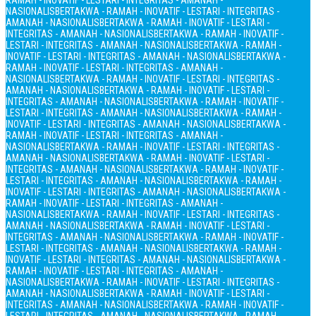
RAMAH - INOVATIF - LESTARI - INTEGRITAS - AMANAH -
NASIONALIS
BERTAKWA - RAMAH - INOVATIF - LESTARI - INTEGRITAS -
AMANAH - NASIONALIS
BERTAKWA - RAMAH - INOVATIF - LESTARI -
INTEGRITAS - AMANAH - NASIONALIS
BERTAKWA - RAMAH - INOVATIF -
LESTARI - INTEGRITAS - AMANAH - NASIONALIS
BERTAKWA - RAMAH -
INOVATIF - LESTARI - INTEGRITAS - AMANAH - NASIONALIS
BERTAKWA -
RAMAH - INOVATIF - LESTARI - INTEGRITAS - AMANAH -
NASIONALIS
BERTAKWA - RAMAH - INOVATIF - LESTARI - INTEGRITAS -
AMANAH - NASIONALIS
BERTAKWA - RAMAH - INOVATIF - LESTARI -
INTEGRITAS - AMANAH - NASIONALIS
BERTAKWA - RAMAH - INOVATIF -
LESTARI - INTEGRITAS - AMANAH - NASIONALIS
BERTAKWA - RAMAH -
INOVATIF - LESTARI - INTEGRITAS - AMANAH - NASIONALIS
BERTAKWA -
RAMAH - INOVATIF - LESTARI - INTEGRITAS - AMANAH -
NASIONALIS
BERTAKWA - RAMAH - INOVATIF - LESTARI - INTEGRITAS -
AMANAH - NASIONALIS
BERTAKWA - RAMAH - INOVATIF - LESTARI -
INTEGRITAS - AMANAH - NASIONALIS
BERTAKWA - RAMAH - INOVATIF -
LESTARI - INTEGRITAS - AMANAH - NASIONALIS
BERTAKWA - RAMAH -
INOVATIF - LESTARI - INTEGRITAS - AMANAH - NASIONALIS
BERTAKWA -
RAMAH - INOVATIF - LESTARI - INTEGRITAS - AMANAH -
NASIONALIS
BERTAKWA - RAMAH - INOVATIF - LESTARI - INTEGRITAS -
AMANAH - NASIONALIS
BERTAKWA - RAMAH - INOVATIF - LESTARI -
INTEGRITAS - AMANAH - NASIONALIS
BERTAKWA - RAMAH - INOVATIF -
LESTARI - INTEGRITAS - AMANAH - NASIONALIS
BERTAKWA - RAMAH -
INOVATIF - LESTARI - INTEGRITAS - AMANAH - NASIONALIS
BERTAKWA -
RAMAH - INOVATIF - LESTARI - INTEGRITAS - AMANAH -
NASIONALIS
BERTAKWA - RAMAH - INOVATIF - LESTARI - INTEGRITAS -
AMANAH - NASIONALIS
BERTAKWA - RAMAH - INOVATIF - LESTARI -
INTEGRITAS - AMANAH - NASIONALIS
BERTAKWA - RAMAH - INOVATIF -