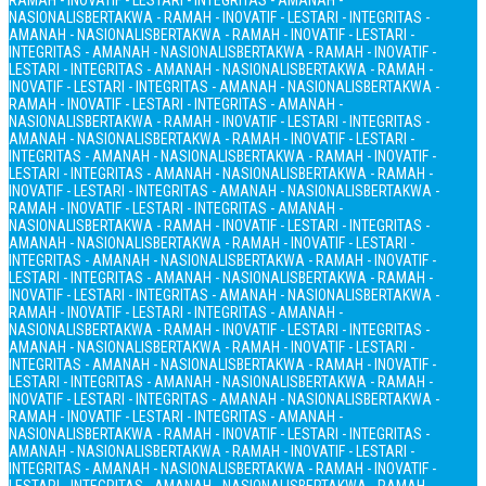
RAMAH - INOVATIF - LESTARI - INTEGRITAS - AMANAH -
NASIONALIS
BERTAKWA - RAMAH - INOVATIF - LESTARI - INTEGRITAS -
AMANAH - NASIONALIS
BERTAKWA - RAMAH - INOVATIF - LESTARI -
INTEGRITAS - AMANAH - NASIONALIS
BERTAKWA - RAMAH - INOVATIF -
LESTARI - INTEGRITAS - AMANAH - NASIONALIS
BERTAKWA - RAMAH -
INOVATIF - LESTARI - INTEGRITAS - AMANAH - NASIONALIS
BERTAKWA -
RAMAH - INOVATIF - LESTARI - INTEGRITAS - AMANAH -
NASIONALIS
BERTAKWA - RAMAH - INOVATIF - LESTARI - INTEGRITAS -
AMANAH - NASIONALIS
BERTAKWA - RAMAH - INOVATIF - LESTARI -
INTEGRITAS - AMANAH - NASIONALIS
BERTAKWA - RAMAH - INOVATIF -
LESTARI - INTEGRITAS - AMANAH - NASIONALIS
BERTAKWA - RAMAH -
INOVATIF - LESTARI - INTEGRITAS - AMANAH - NASIONALIS
BERTAKWA -
RAMAH - INOVATIF - LESTARI - INTEGRITAS - AMANAH -
NASIONALIS
BERTAKWA - RAMAH - INOVATIF - LESTARI - INTEGRITAS -
AMANAH - NASIONALIS
BERTAKWA - RAMAH - INOVATIF - LESTARI -
INTEGRITAS - AMANAH - NASIONALIS
BERTAKWA - RAMAH - INOVATIF -
LESTARI - INTEGRITAS - AMANAH - NASIONALIS
BERTAKWA - RAMAH -
INOVATIF - LESTARI - INTEGRITAS - AMANAH - NASIONALIS
BERTAKWA -
RAMAH - INOVATIF - LESTARI - INTEGRITAS - AMANAH -
NASIONALIS
BERTAKWA - RAMAH - INOVATIF - LESTARI - INTEGRITAS -
AMANAH - NASIONALIS
BERTAKWA - RAMAH - INOVATIF - LESTARI -
INTEGRITAS - AMANAH - NASIONALIS
BERTAKWA - RAMAH - INOVATIF -
LESTARI - INTEGRITAS - AMANAH - NASIONALIS
BERTAKWA - RAMAH -
INOVATIF - LESTARI - INTEGRITAS - AMANAH - NASIONALIS
BERTAKWA -
RAMAH - INOVATIF - LESTARI - INTEGRITAS - AMANAH -
NASIONALIS
BERTAKWA - RAMAH - INOVATIF - LESTARI - INTEGRITAS -
AMANAH - NASIONALIS
BERTAKWA - RAMAH - INOVATIF - LESTARI -
INTEGRITAS - AMANAH - NASIONALIS
BERTAKWA - RAMAH - INOVATIF -