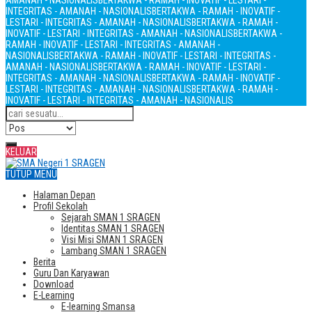
AMANAH - NASIONALIS
BERTAKWA - RAMAH - INOVATIF - LESTARI -
INTEGRITAS - AMANAH - NASIONALIS
BERTAKWA - RAMAH - INOVATIF -
LESTARI - INTEGRITAS - AMANAH - NASIONALIS
BERTAKWA - RAMAH -
INOVATIF - LESTARI - INTEGRITAS - AMANAH - NASIONALIS
BERTAKWA -
RAMAH - INOVATIF - LESTARI - INTEGRITAS - AMANAH -
NASIONALIS
BERTAKWA - RAMAH - INOVATIF - LESTARI - INTEGRITAS -
AMANAH - NASIONALIS
BERTAKWA - RAMAH - INOVATIF - LESTARI -
INTEGRITAS - AMANAH - NASIONALIS
BERTAKWA - RAMAH - INOVATIF -
LESTARI - INTEGRITAS - AMANAH - NASIONALIS
BERTAKWA - RAMAH -
INOVATIF - LESTARI - INTEGRITAS - AMANAH - NASIONALIS
KELUAR
TUTUP MENU
Halaman Depan
Profil Sekolah
Sejarah SMAN 1 SRAGEN
Identitas SMAN 1 SRAGEN
Visi Misi SMAN 1 SRAGEN
Lambang SMAN 1 SRAGEN
Berita
Guru Dan Karyawan
Download
E-Learning
E-learning Smansa