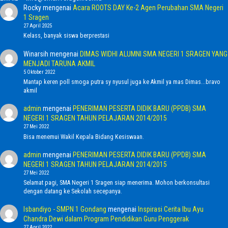
Rocky
mengenai
Acara ROOTS DAY Ke-2 Agen Perubahan SMA Negeri
1 Sragen
27 April 2025
Kelass, banyak siswa berprestasi
Winarsih
mengenai
DIMAS WIDHI ALUMNI SMA NEGERI 1 SRAGEN YANG
MENJADI TARUNA AKMIL
5 Oktober 2022
Mantap keren poll smoga putra sy nyusul juga ke Akmil ya mas Dimas...bravo
akmil
admin
mengenai
PENERIMAN PESERTA DIDIK BARU (PPDB) SMA
NEGERI 1 SRAGEN TAHUN PELAJARAN 2014/2015
27 Mei 2022
Bisa menemui Wakil Kepala Bidang Kesiswaan.
admin
mengenai
PENERIMAN PESERTA DIDIK BARU (PPDB) SMA
NEGERI 1 SRAGEN TAHUN PELAJARAN 2014/2015
27 Mei 2022
Selamat pagi, SMA Negeri 1 Sragen siap menerima. Mohon berkonsultasi
dengan datang ke Sekolah secepanya.
Isbandiyo - SMPN 1 Gondang
mengenai
Inspirasi Cerita Ibu Ayu
Chandra Dewi dalam Program Pendidikan Guru Penggerak
27 April 2022