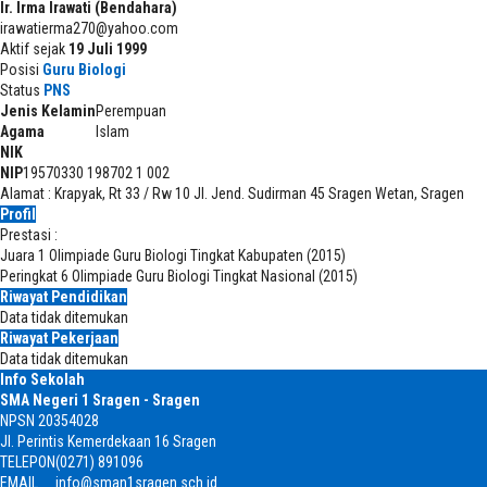
Ir. Irma Irawati (Bendahara)
irawatierma270@yahoo.com
Aktif sejak
19 Juli 1999
Posisi
Guru Biologi
Status
PNS
Jenis Kelamin
Perempuan
Agama
Islam
NIK
NIP
19570330 198702 1 002
Alamat : Krapyak, Rt 33 / Rw 10 Jl. Jend. Sudirman 45 Sragen Wetan, Sragen
Profil
Prestasi :
Juara 1 Olimpiade Guru Biologi Tingkat Kabupaten (2015)
Peringkat 6 Olimpiade Guru Biologi Tingkat Nasional (2015)
Riwayat Pendidikan
Data tidak ditemukan
Riwayat Pekerjaan
Data tidak ditemukan
Info Sekolah
SMA Negeri 1 Sragen - Sragen
NPSN
20354028
Jl. Perintis Kemerdekaan 16 Sragen
TELEPON
(0271) 891096
EMAIL
info@sman1sragen.sch.id