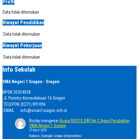
Profil
Data tidak ditemukan
Riwayat Pendidikan
Data tidak ditemukan
Riwayat Pekerjaan
Data tidak ditemukan
Info Sekolah
SMA Negeri 1 Sragen - Sragen
NPSN
20354028
Jl. Perintis Kemerdekaan 16 Sragen
TELEPON
(0271) 891096
EMAIL
info@sman1sragen.sch.id
Rocky
mengenai
Acara ROOTS DAY Ke-2 Agen Perubahan
SMA Negeri 1 Sragen
27 April 2025
Kelass, banyak siswa berprestasi