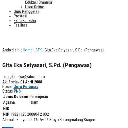
Edukasi Smansa
Ujian Online
Guru Penggerak
Prestasi
Extra Kurikuler
Fasilitas
Gita Eka Setyasari, S.Pd. (Pengawas)
Anda disini :
Home
-
GTK
- Gita Eka Setyasari, S.Pd. (Pengawas)
Gita Eka Setyasari, S.Pd. (Pengawas)
magita_eka@yahoo.com
Aktif sejak
01 April 2008
Posisi
Guru Perancis
Status
PNS
Jenis Kelamin
Perempuan
Agama
Islam
NIK
NIP
19821125 200804 2 002
Alamat : Banyon Rt 16 Rw 06 Kroyo Karangmalang Sragen