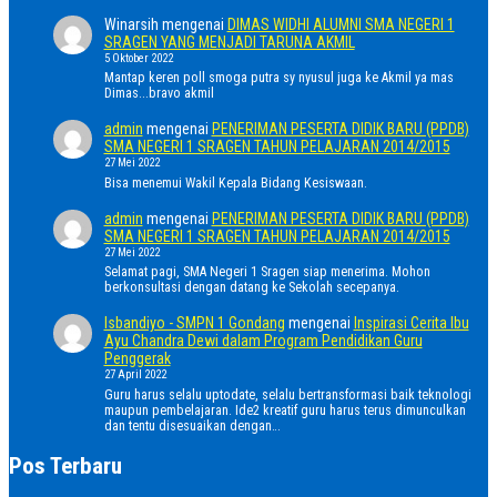
Winarsih
mengenai
DIMAS WIDHI ALUMNI SMA NEGERI 1
SRAGEN YANG MENJADI TARUNA AKMIL
5 Oktober 2022
Mantap keren poll smoga putra sy nyusul juga ke Akmil ya mas
Dimas...bravo akmil
admin
mengenai
PENERIMAN PESERTA DIDIK BARU (PPDB)
SMA NEGERI 1 SRAGEN TAHUN PELAJARAN 2014/2015
27 Mei 2022
Bisa menemui Wakil Kepala Bidang Kesiswaan.
admin
mengenai
PENERIMAN PESERTA DIDIK BARU (PPDB)
SMA NEGERI 1 SRAGEN TAHUN PELAJARAN 2014/2015
27 Mei 2022
Selamat pagi, SMA Negeri 1 Sragen siap menerima. Mohon
berkonsultasi dengan datang ke Sekolah secepanya.
Isbandiyo - SMPN 1 Gondang
mengenai
Inspirasi Cerita Ibu
Ayu Chandra Dewi dalam Program Pendidikan Guru
Penggerak
27 April 2022
Guru harus selalu uptodate, selalu bertransformasi baik teknologi
maupun pembelajaran. Ide2 kreatif guru harus terus dimunculkan
dan tentu disesuaikan dengan…
Pos Terbaru