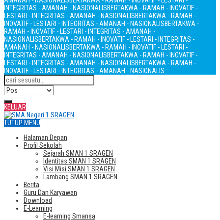
AMANAH - NASIONALIS
BERTAKWA - RAMAH - INOVATIF - LESTARI -
INTEGRITAS - AMANAH - NASIONALIS
BERTAKWA - RAMAH - INOVATIF -
LESTARI - INTEGRITAS - AMANAH - NASIONALIS
BERTAKWA - RAMAH -
INOVATIF - LESTARI - INTEGRITAS - AMANAH - NASIONALIS
BERTAKWA -
RAMAH - INOVATIF - LESTARI - INTEGRITAS - AMANAH -
NASIONALIS
BERTAKWA - RAMAH - INOVATIF - LESTARI - INTEGRITAS -
AMANAH - NASIONALIS
BERTAKWA - RAMAH - INOVATIF - LESTARI -
INTEGRITAS - AMANAH - NASIONALIS
BERTAKWA - RAMAH - INOVATIF -
LESTARI - INTEGRITAS - AMANAH - NASIONALIS
BERTAKWA - RAMAH -
INOVATIF - LESTARI - INTEGRITAS - AMANAH - NASIONALIS
KELUAR
TUTUP MENU
Halaman Depan
Profil Sekolah
Sejarah SMAN 1 SRAGEN
Identitas SMAN 1 SRAGEN
Visi Misi SMAN 1 SRAGEN
Lambang SMAN 1 SRAGEN
Berita
Guru Dan Karyawan
Download
E-Learning
E-learning Smansa