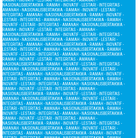
RAMAH - INOVATIF - LESTARI - INTEGRITAS - AMANAH -
NASIONALIS
BERTAKWA - RAMAH - INOVATIF - LESTARI - INTEGRITAS -
AMANAH - NASIONALIS
BERTAKWA - RAMAH - INOVATIF - LESTARI -
INTEGRITAS - AMANAH - NASIONALIS
BERTAKWA - RAMAH - INOVATIF -
LESTARI - INTEGRITAS - AMANAH - NASIONALIS
BERTAKWA - RAMAH -
INOVATIF - LESTARI - INTEGRITAS - AMANAH - NASIONALIS
BERTAKWA -
RAMAH - INOVATIF - LESTARI - INTEGRITAS - AMANAH -
NASIONALIS
BERTAKWA - RAMAH - INOVATIF - LESTARI - INTEGRITAS -
AMANAH - NASIONALIS
BERTAKWA - RAMAH - INOVATIF - LESTARI -
INTEGRITAS - AMANAH - NASIONALIS
BERTAKWA - RAMAH - INOVATIF -
LESTARI - INTEGRITAS - AMANAH - NASIONALIS
BERTAKWA - RAMAH -
INOVATIF - LESTARI - INTEGRITAS - AMANAH - NASIONALIS
BERTAKWA -
RAMAH - INOVATIF - LESTARI - INTEGRITAS - AMANAH -
NASIONALIS
BERTAKWA - RAMAH - INOVATIF - LESTARI - INTEGRITAS -
AMANAH - NASIONALIS
BERTAKWA - RAMAH - INOVATIF - LESTARI -
INTEGRITAS - AMANAH - NASIONALIS
BERTAKWA - RAMAH - INOVATIF -
LESTARI - INTEGRITAS - AMANAH - NASIONALIS
BERTAKWA - RAMAH -
INOVATIF - LESTARI - INTEGRITAS - AMANAH - NASIONALIS
BERTAKWA -
RAMAH - INOVATIF - LESTARI - INTEGRITAS - AMANAH -
NASIONALIS
BERTAKWA - RAMAH - INOVATIF - LESTARI - INTEGRITAS -
AMANAH - NASIONALIS
BERTAKWA - RAMAH - INOVATIF - LESTARI -
INTEGRITAS - AMANAH - NASIONALIS
BERTAKWA - RAMAH - INOVATIF -
LESTARI - INTEGRITAS - AMANAH - NASIONALIS
BERTAKWA - RAMAH -
INOVATIF - LESTARI - INTEGRITAS - AMANAH - NASIONALIS
BERTAKWA -
RAMAH - INOVATIF - LESTARI - INTEGRITAS - AMANAH -
NASIONALIS
BERTAKWA - RAMAH - INOVATIF - LESTARI - INTEGRITAS -
AMANAH - NASIONALIS
BERTAKWA - RAMAH - INOVATIF - LESTARI -
INTEGRITAS - AMANAH - NASIONALIS
BERTAKWA - RAMAH - INOVATIF -