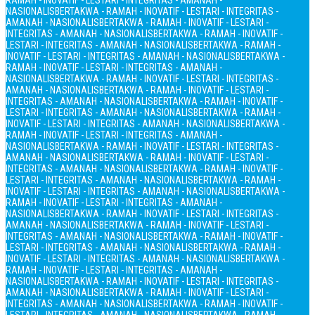
RAMAH - INOVATIF - LESTARI - INTEGRITAS - AMANAH -
NASIONALIS
BERTAKWA - RAMAH - INOVATIF - LESTARI - INTEGRITAS -
AMANAH - NASIONALIS
BERTAKWA - RAMAH - INOVATIF - LESTARI -
INTEGRITAS - AMANAH - NASIONALIS
BERTAKWA - RAMAH - INOVATIF -
LESTARI - INTEGRITAS - AMANAH - NASIONALIS
BERTAKWA - RAMAH -
INOVATIF - LESTARI - INTEGRITAS - AMANAH - NASIONALIS
BERTAKWA -
RAMAH - INOVATIF - LESTARI - INTEGRITAS - AMANAH -
NASIONALIS
BERTAKWA - RAMAH - INOVATIF - LESTARI - INTEGRITAS -
AMANAH - NASIONALIS
BERTAKWA - RAMAH - INOVATIF - LESTARI -
INTEGRITAS - AMANAH - NASIONALIS
BERTAKWA - RAMAH - INOVATIF -
LESTARI - INTEGRITAS - AMANAH - NASIONALIS
BERTAKWA - RAMAH -
INOVATIF - LESTARI - INTEGRITAS - AMANAH - NASIONALIS
BERTAKWA -
RAMAH - INOVATIF - LESTARI - INTEGRITAS - AMANAH -
NASIONALIS
BERTAKWA - RAMAH - INOVATIF - LESTARI - INTEGRITAS -
AMANAH - NASIONALIS
BERTAKWA - RAMAH - INOVATIF - LESTARI -
INTEGRITAS - AMANAH - NASIONALIS
BERTAKWA - RAMAH - INOVATIF -
LESTARI - INTEGRITAS - AMANAH - NASIONALIS
BERTAKWA - RAMAH -
INOVATIF - LESTARI - INTEGRITAS - AMANAH - NASIONALIS
BERTAKWA -
RAMAH - INOVATIF - LESTARI - INTEGRITAS - AMANAH -
NASIONALIS
BERTAKWA - RAMAH - INOVATIF - LESTARI - INTEGRITAS -
AMANAH - NASIONALIS
BERTAKWA - RAMAH - INOVATIF - LESTARI -
INTEGRITAS - AMANAH - NASIONALIS
BERTAKWA - RAMAH - INOVATIF -
LESTARI - INTEGRITAS - AMANAH - NASIONALIS
BERTAKWA - RAMAH -
INOVATIF - LESTARI - INTEGRITAS - AMANAH - NASIONALIS
BERTAKWA -
RAMAH - INOVATIF - LESTARI - INTEGRITAS - AMANAH -
NASIONALIS
BERTAKWA - RAMAH - INOVATIF - LESTARI - INTEGRITAS -
AMANAH - NASIONALIS
BERTAKWA - RAMAH - INOVATIF - LESTARI -
INTEGRITAS - AMANAH - NASIONALIS
BERTAKWA - RAMAH - INOVATIF -