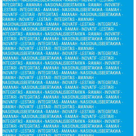
AMANAH - NASIONALIS
BERTAKWA - RAMAH - INOVATIF - LESTARI -
INTEGRITAS - AMANAH - NASIONALIS
BERTAKWA - RAMAH - INOVATIF -
LESTARI - INTEGRITAS - AMANAH - NASIONALIS
BERTAKWA - RAMAH -
INOVATIF - LESTARI - INTEGRITAS - AMANAH - NASIONALIS
BERTAKWA -
RAMAH - INOVATIF - LESTARI - INTEGRITAS - AMANAH -
NASIONALIS
BERTAKWA - RAMAH - INOVATIF - LESTARI - INTEGRITAS -
AMANAH - NASIONALIS
BERTAKWA - RAMAH - INOVATIF - LESTARI -
INTEGRITAS - AMANAH - NASIONALIS
BERTAKWA - RAMAH - INOVATIF -
LESTARI - INTEGRITAS - AMANAH - NASIONALIS
BERTAKWA - RAMAH -
INOVATIF - LESTARI - INTEGRITAS - AMANAH - NASIONALIS
BERTAKWA -
RAMAH - INOVATIF - LESTARI - INTEGRITAS - AMANAH -
NASIONALIS
BERTAKWA - RAMAH - INOVATIF - LESTARI - INTEGRITAS -
AMANAH - NASIONALIS
BERTAKWA - RAMAH - INOVATIF - LESTARI -
INTEGRITAS - AMANAH - NASIONALIS
BERTAKWA - RAMAH - INOVATIF -
LESTARI - INTEGRITAS - AMANAH - NASIONALIS
BERTAKWA - RAMAH -
INOVATIF - LESTARI - INTEGRITAS - AMANAH - NASIONALIS
BERTAKWA -
RAMAH - INOVATIF - LESTARI - INTEGRITAS - AMANAH -
NASIONALIS
BERTAKWA - RAMAH - INOVATIF - LESTARI - INTEGRITAS -
AMANAH - NASIONALIS
BERTAKWA - RAMAH - INOVATIF - LESTARI -
INTEGRITAS - AMANAH - NASIONALIS
BERTAKWA - RAMAH - INOVATIF -
LESTARI - INTEGRITAS - AMANAH - NASIONALIS
BERTAKWA - RAMAH -
INOVATIF - LESTARI - INTEGRITAS - AMANAH - NASIONALIS
BERTAKWA -
RAMAH - INOVATIF - LESTARI - INTEGRITAS - AMANAH -
NASIONALIS
BERTAKWA - RAMAH - INOVATIF - LESTARI - INTEGRITAS -
AMANAH - NASIONALIS
BERTAKWA - RAMAH - INOVATIF - LESTARI -
INTEGRITAS - AMANAH - NASIONALIS
BERTAKWA - RAMAH - INOVATIF -
LESTARI - INTEGRITAS - AMANAH - NASIONALIS
BERTAKWA - RAMAH -
INOVATIF - LESTARI - INTEGRITAS - AMANAH - NASIONALIS
BERTAKWA -