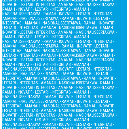
LESTARI - INTEGRITAS - AMANAH - NASIONALIS
BERTAKWA - RAMAH -
INOVATIF - LESTARI - INTEGRITAS - AMANAH - NASIONALIS
BERTAKWA -
RAMAH - INOVATIF - LESTARI - INTEGRITAS - AMANAH -
NASIONALIS
BERTAKWA - RAMAH - INOVATIF - LESTARI - INTEGRITAS -
AMANAH - NASIONALIS
BERTAKWA - RAMAH - INOVATIF - LESTARI -
INTEGRITAS - AMANAH - NASIONALIS
BERTAKWA - RAMAH - INOVATIF -
LESTARI - INTEGRITAS - AMANAH - NASIONALIS
BERTAKWA - RAMAH -
INOVATIF - LESTARI - INTEGRITAS - AMANAH - NASIONALIS
BERTAKWA -
RAMAH - INOVATIF - LESTARI - INTEGRITAS - AMANAH -
NASIONALIS
BERTAKWA - RAMAH - INOVATIF - LESTARI - INTEGRITAS -
AMANAH - NASIONALIS
BERTAKWA - RAMAH - INOVATIF - LESTARI -
INTEGRITAS - AMANAH - NASIONALIS
BERTAKWA - RAMAH - INOVATIF -
LESTARI - INTEGRITAS - AMANAH - NASIONALIS
BERTAKWA - RAMAH -
INOVATIF - LESTARI - INTEGRITAS - AMANAH - NASIONALIS
BERTAKWA -
RAMAH - INOVATIF - LESTARI - INTEGRITAS - AMANAH -
NASIONALIS
BERTAKWA - RAMAH - INOVATIF - LESTARI - INTEGRITAS -
AMANAH - NASIONALIS
BERTAKWA - RAMAH - INOVATIF - LESTARI -
INTEGRITAS - AMANAH - NASIONALIS
BERTAKWA - RAMAH - INOVATIF -
LESTARI - INTEGRITAS - AMANAH - NASIONALIS
BERTAKWA - RAMAH -
INOVATIF - LESTARI - INTEGRITAS - AMANAH - NASIONALIS
BERTAKWA -
RAMAH - INOVATIF - LESTARI - INTEGRITAS - AMANAH -
NASIONALIS
BERTAKWA - RAMAH - INOVATIF - LESTARI - INTEGRITAS -
AMANAH - NASIONALIS
BERTAKWA - RAMAH - INOVATIF - LESTARI -
INTEGRITAS - AMANAH - NASIONALIS
BERTAKWA - RAMAH - INOVATIF -
LESTARI - INTEGRITAS - AMANAH - NASIONALIS
BERTAKWA - RAMAH -
INOVATIF - LESTARI - INTEGRITAS - AMANAH - NASIONALIS
BERTAKWA -
RAMAH - INOVATIF - LESTARI - INTEGRITAS - AMANAH -
NASIONALIS
BERTAKWA - RAMAH - INOVATIF - LESTARI - INTEGRITAS -