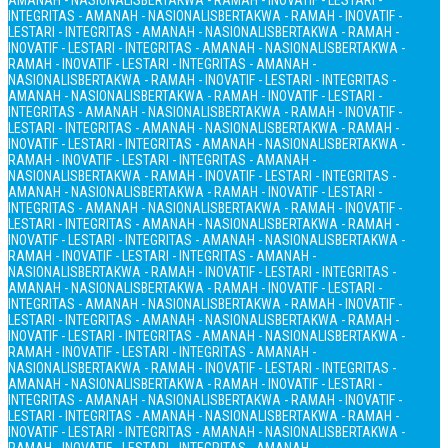
AMANAH - NASIONALIS
BERTAKWA - RAMAH - INOVATIF - LESTARI -
INTEGRITAS - AMANAH - NASIONALIS
BERTAKWA - RAMAH - INOVATIF -
LESTARI - INTEGRITAS - AMANAH - NASIONALIS
BERTAKWA - RAMAH -
INOVATIF - LESTARI - INTEGRITAS - AMANAH - NASIONALIS
BERTAKWA -
RAMAH - INOVATIF - LESTARI - INTEGRITAS - AMANAH -
NASIONALIS
BERTAKWA - RAMAH - INOVATIF - LESTARI - INTEGRITAS -
AMANAH - NASIONALIS
BERTAKWA - RAMAH - INOVATIF - LESTARI -
INTEGRITAS - AMANAH - NASIONALIS
BERTAKWA - RAMAH - INOVATIF -
LESTARI - INTEGRITAS - AMANAH - NASIONALIS
BERTAKWA - RAMAH -
INOVATIF - LESTARI - INTEGRITAS - AMANAH - NASIONALIS
BERTAKWA -
RAMAH - INOVATIF - LESTARI - INTEGRITAS - AMANAH -
NASIONALIS
BERTAKWA - RAMAH - INOVATIF - LESTARI - INTEGRITAS -
AMANAH - NASIONALIS
BERTAKWA - RAMAH - INOVATIF - LESTARI -
INTEGRITAS - AMANAH - NASIONALIS
BERTAKWA - RAMAH - INOVATIF -
LESTARI - INTEGRITAS - AMANAH - NASIONALIS
BERTAKWA - RAMAH -
INOVATIF - LESTARI - INTEGRITAS - AMANAH - NASIONALIS
BERTAKWA -
RAMAH - INOVATIF - LESTARI - INTEGRITAS - AMANAH -
NASIONALIS
BERTAKWA - RAMAH - INOVATIF - LESTARI - INTEGRITAS -
AMANAH - NASIONALIS
BERTAKWA - RAMAH - INOVATIF - LESTARI -
INTEGRITAS - AMANAH - NASIONALIS
BERTAKWA - RAMAH - INOVATIF -
LESTARI - INTEGRITAS - AMANAH - NASIONALIS
BERTAKWA - RAMAH -
INOVATIF - LESTARI - INTEGRITAS - AMANAH - NASIONALIS
BERTAKWA -
RAMAH - INOVATIF - LESTARI - INTEGRITAS - AMANAH -
NASIONALIS
BERTAKWA - RAMAH - INOVATIF - LESTARI - INTEGRITAS -
AMANAH - NASIONALIS
BERTAKWA - RAMAH - INOVATIF - LESTARI -
INTEGRITAS - AMANAH - NASIONALIS
BERTAKWA - RAMAH - INOVATIF -
LESTARI - INTEGRITAS - AMANAH - NASIONALIS
BERTAKWA - RAMAH -
INOVATIF - LESTARI - INTEGRITAS - AMANAH - NASIONALIS
BERTAKWA -