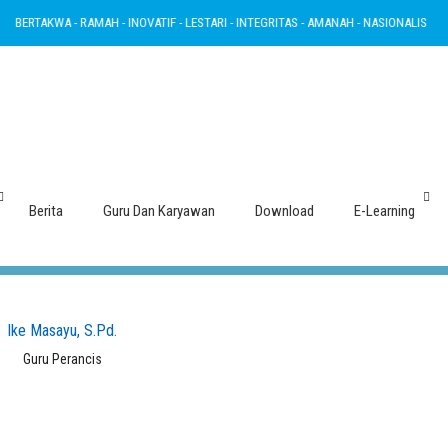
BERTAKWA - RAMAH - INOVATIF - LESTARI - INTEGRITAS - AMANAH - NASIONALIS
Guru Perancis
Berita
Guru Dan Karyawan
Download
E-Learning
Ike Masayu, S.Pd.
Guru Perancis