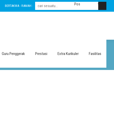
BERTAKWA - RAMAH - INOVATIF - LESTARI - INTEGRITAS - AMANAH - NASIONALIS
Guru Penggerak
Prestasi
Extra Kurikuler
Fasilitas