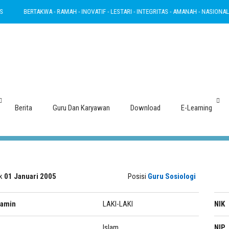
BERTAKWA - RAMAH - INOVATIF - LESTARI - INTEGRITAS - AMANAH - NASIONALIS
ARIS SUGENG SUTANTO, S.Sos
Berita
Guru Dan Karyawan
Download
E-Learning
ak
01 Januari 2005
Posisi
Guru Sosiologi
lamin
LAKI-LAKI
NIK
Islam
NIP