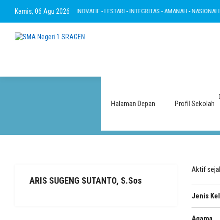
BERTAKWA - RAMAH - INOVATIF - LESTARI - INTEGRITAS - AMANAH - NASIONALIS
Kamis, 06 Agu 2026
Halaman Depan
Profil Sekolah
Aktif sej
ARIS SUGENG SUTANTO, S.Sos
Jenis Ke
Agama