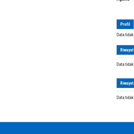
Profil
Data tida
Riwayat
Data tida
Riwayat
Data tida