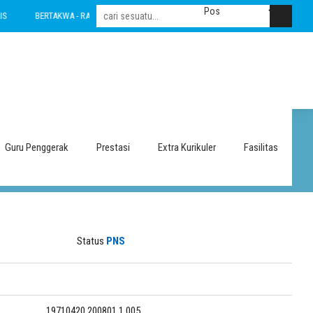
BERTAKWA - RAMAH - INOVATIF - LESTARI - INTEGRITAS - AMANAH - NASIONALIS
Guru Penggerak
Prestasi
Extra Kurikuler
Fasilitas
Status
PNS
19710420 200801 1 005