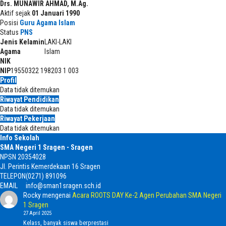
Drs. MUNAWIR AHMAD, M.Ag.
Aktif sejak
01 Januari 1990
Posisi
Guru Agama Islam
Status
PNS
Jenis Kelamin
LAKI-LAKI
Agama
Islam
NIK
NIP
19550322 198203 1 003
Profil
Data tidak ditemukan
Riwayat Pendidikan
Data tidak ditemukan
Riwayat Pekerjaan
Data tidak ditemukan
Info Sekolah
SMA Negeri 1 Sragen - Sragen
NPSN
20354028
Jl. Perintis Kemerdekaan 16 Sragen
TELEPON
(0271) 891096
EMAIL
info@sman1sragen.sch.id
Rocky
mengenai
Acara ROOTS DAY Ke-2 Agen Perubahan SMA Negeri
1 Sragen
27 April 2025
Kelass, banyak siswa berprestasi