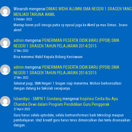
Winarsih
mengenai
DIMAS WIDHI ALUMNI SMA NEGERI 1 SRAGEN YANG
MENJADI TARUNA AKMIL
5 Oktober 2022
Mantap keren poll smoga putra sy nyusul juga ke Akmil ya mas Dimas...bravo
akmil
admin
mengenai
PENERIMAN PESERTA DIDIK BARU (PPDB) SMA
NEGERI 1 SRAGEN TAHUN PELAJARAN 2014/2015
27 Mei 2022
Bisa menemui Wakil Kepala Bidang Kesiswaan.
admin
mengenai
PENERIMAN PESERTA DIDIK BARU (PPDB) SMA
NEGERI 1 SRAGEN TAHUN PELAJARAN 2014/2015
27 Mei 2022
Selamat pagi, SMA Negeri 1 Sragen siap menerima. Mohon berkonsultasi
dengan datang ke Sekolah secepanya.
Isbandiyo - SMPN 1 Gondang
mengenai
Inspirasi Cerita Ibu Ayu
Chandra Dewi dalam Program Pendidikan Guru Penggerak
27 April 2022
Guru harus selalu uptodate, selalu bertransformasi baik teknologi maupun
pembelajaran. Ide2 kreatif guru harus terus dimunculkan dan tentu disesuaikan
dengan…