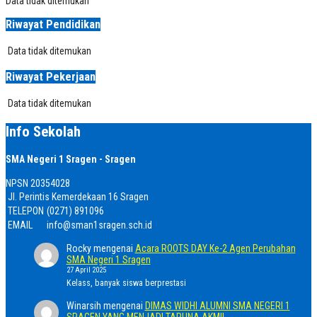
Data tidak ditemukan
Riwayat Pendidikan
Data tidak ditemukan
Riwayat Pekerjaan
Data tidak ditemukan
Info Sekolah
SMA Negeri 1 Sragen - Sragen
NPSN
20354028
Jl. Perintis Kemerdekaan 16 Sragen
TELEPON
(0271) 891096
EMAIL
info@sman1sragen.sch.id
Rocky
mengenai
Acara ROOTS DAY Ke-2 Agen Perubahan
SMA Negeri 1 Sragen
27 April 2025
Kelass, banyak siswa berprestasi
Winarsih
mengenai
DIMAS WIDHI ALUMNI SMA NEGERI 1
SRAGEN YANG MENJADI TARUNA AKMIL