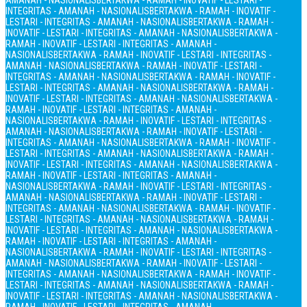
AMANAH - NASIONALIS
BERTAKWA - RAMAH - INOVATIF - LESTARI -
INTEGRITAS - AMANAH - NASIONALIS
BERTAKWA - RAMAH - INOVATIF -
LESTARI - INTEGRITAS - AMANAH - NASIONALIS
BERTAKWA - RAMAH -
INOVATIF - LESTARI - INTEGRITAS - AMANAH - NASIONALIS
BERTAKWA -
RAMAH - INOVATIF - LESTARI - INTEGRITAS - AMANAH -
NASIONALIS
BERTAKWA - RAMAH - INOVATIF - LESTARI - INTEGRITAS -
AMANAH - NASIONALIS
BERTAKWA - RAMAH - INOVATIF - LESTARI -
INTEGRITAS - AMANAH - NASIONALIS
BERTAKWA - RAMAH - INOVATIF -
LESTARI - INTEGRITAS - AMANAH - NASIONALIS
BERTAKWA - RAMAH -
INOVATIF - LESTARI - INTEGRITAS - AMANAH - NASIONALIS
BERTAKWA -
RAMAH - INOVATIF - LESTARI - INTEGRITAS - AMANAH -
NASIONALIS
BERTAKWA - RAMAH - INOVATIF - LESTARI - INTEGRITAS -
AMANAH - NASIONALIS
BERTAKWA - RAMAH - INOVATIF - LESTARI -
INTEGRITAS - AMANAH - NASIONALIS
BERTAKWA - RAMAH - INOVATIF -
LESTARI - INTEGRITAS - AMANAH - NASIONALIS
BERTAKWA - RAMAH -
INOVATIF - LESTARI - INTEGRITAS - AMANAH - NASIONALIS
BERTAKWA -
RAMAH - INOVATIF - LESTARI - INTEGRITAS - AMANAH -
NASIONALIS
BERTAKWA - RAMAH - INOVATIF - LESTARI - INTEGRITAS -
AMANAH - NASIONALIS
BERTAKWA - RAMAH - INOVATIF - LESTARI -
INTEGRITAS - AMANAH - NASIONALIS
BERTAKWA - RAMAH - INOVATIF -
LESTARI - INTEGRITAS - AMANAH - NASIONALIS
BERTAKWA - RAMAH -
INOVATIF - LESTARI - INTEGRITAS - AMANAH - NASIONALIS
BERTAKWA -
RAMAH - INOVATIF - LESTARI - INTEGRITAS - AMANAH -
NASIONALIS
BERTAKWA - RAMAH - INOVATIF - LESTARI - INTEGRITAS -
AMANAH - NASIONALIS
BERTAKWA - RAMAH - INOVATIF - LESTARI -
INTEGRITAS - AMANAH - NASIONALIS
BERTAKWA - RAMAH - INOVATIF -
LESTARI - INTEGRITAS - AMANAH - NASIONALIS
BERTAKWA - RAMAH -
INOVATIF - LESTARI - INTEGRITAS - AMANAH - NASIONALIS
BERTAKWA -