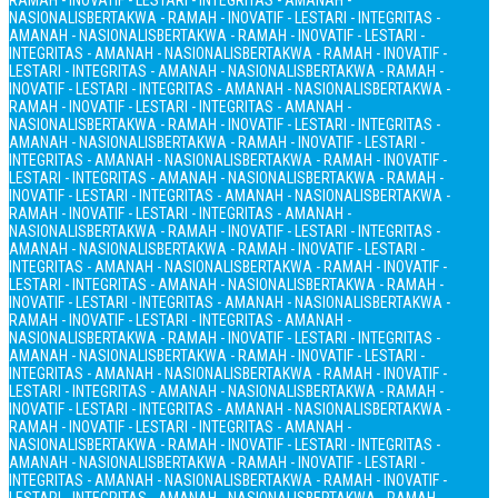
RAMAH - INOVATIF - LESTARI - INTEGRITAS - AMANAH -
NASIONALIS
BERTAKWA - RAMAH - INOVATIF - LESTARI - INTEGRITAS -
AMANAH - NASIONALIS
BERTAKWA - RAMAH - INOVATIF - LESTARI -
INTEGRITAS - AMANAH - NASIONALIS
BERTAKWA - RAMAH - INOVATIF -
LESTARI - INTEGRITAS - AMANAH - NASIONALIS
BERTAKWA - RAMAH -
INOVATIF - LESTARI - INTEGRITAS - AMANAH - NASIONALIS
BERTAKWA -
RAMAH - INOVATIF - LESTARI - INTEGRITAS - AMANAH -
NASIONALIS
BERTAKWA - RAMAH - INOVATIF - LESTARI - INTEGRITAS -
AMANAH - NASIONALIS
BERTAKWA - RAMAH - INOVATIF - LESTARI -
INTEGRITAS - AMANAH - NASIONALIS
BERTAKWA - RAMAH - INOVATIF -
LESTARI - INTEGRITAS - AMANAH - NASIONALIS
BERTAKWA - RAMAH -
INOVATIF - LESTARI - INTEGRITAS - AMANAH - NASIONALIS
BERTAKWA -
RAMAH - INOVATIF - LESTARI - INTEGRITAS - AMANAH -
NASIONALIS
BERTAKWA - RAMAH - INOVATIF - LESTARI - INTEGRITAS -
AMANAH - NASIONALIS
BERTAKWA - RAMAH - INOVATIF - LESTARI -
INTEGRITAS - AMANAH - NASIONALIS
BERTAKWA - RAMAH - INOVATIF -
LESTARI - INTEGRITAS - AMANAH - NASIONALIS
BERTAKWA - RAMAH -
INOVATIF - LESTARI - INTEGRITAS - AMANAH - NASIONALIS
BERTAKWA -
RAMAH - INOVATIF - LESTARI - INTEGRITAS - AMANAH -
NASIONALIS
BERTAKWA - RAMAH - INOVATIF - LESTARI - INTEGRITAS -
AMANAH - NASIONALIS
BERTAKWA - RAMAH - INOVATIF - LESTARI -
INTEGRITAS - AMANAH - NASIONALIS
BERTAKWA - RAMAH - INOVATIF -
LESTARI - INTEGRITAS - AMANAH - NASIONALIS
BERTAKWA - RAMAH -
INOVATIF - LESTARI - INTEGRITAS - AMANAH - NASIONALIS
BERTAKWA -
RAMAH - INOVATIF - LESTARI - INTEGRITAS - AMANAH -
NASIONALIS
BERTAKWA - RAMAH - INOVATIF - LESTARI - INTEGRITAS -
AMANAH - NASIONALIS
BERTAKWA - RAMAH - INOVATIF - LESTARI -
INTEGRITAS - AMANAH - NASIONALIS
BERTAKWA - RAMAH - INOVATIF -