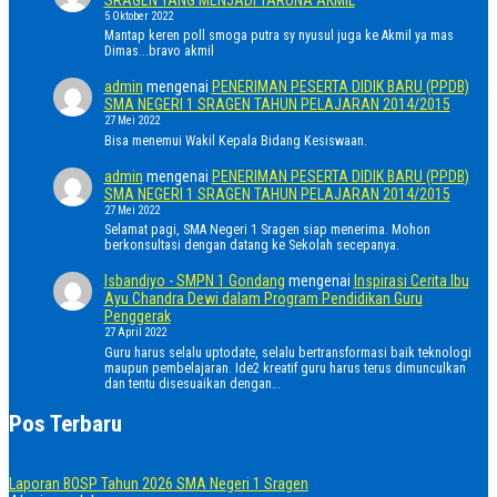
5 Oktober 2022
Mantap keren poll smoga putra sy nyusul juga ke Akmil ya mas
Dimas...bravo akmil
admin
mengenai
PENERIMAN PESERTA DIDIK BARU (PPDB)
SMA NEGERI 1 SRAGEN TAHUN PELAJARAN 2014/2015
27 Mei 2022
Bisa menemui Wakil Kepala Bidang Kesiswaan.
admin
mengenai
PENERIMAN PESERTA DIDIK BARU (PPDB)
SMA NEGERI 1 SRAGEN TAHUN PELAJARAN 2014/2015
27 Mei 2022
Selamat pagi, SMA Negeri 1 Sragen siap menerima. Mohon
berkonsultasi dengan datang ke Sekolah secepanya.
Isbandiyo - SMPN 1 Gondang
mengenai
Inspirasi Cerita Ibu
Ayu Chandra Dewi dalam Program Pendidikan Guru
Penggerak
27 April 2022
Guru harus selalu uptodate, selalu bertransformasi baik teknologi
maupun pembelajaran. Ide2 kreatif guru harus terus dimunculkan
dan tentu disesuaikan dengan…
Pos Terbaru
Laporan BOSP Tahun 2026 SMA Negeri 1 Sragen