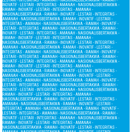
LESTARI - INTEGRITAS - AMANAH - NASIONALIS
BERTAKWA - RAMAH -
INOVATIF - LESTARI - INTEGRITAS - AMANAH - NASIONALIS
BERTAKWA -
RAMAH - INOVATIF - LESTARI - INTEGRITAS - AMANAH -
NASIONALIS
BERTAKWA - RAMAH - INOVATIF - LESTARI - INTEGRITAS -
AMANAH - NASIONALIS
BERTAKWA - RAMAH - INOVATIF - LESTARI -
INTEGRITAS - AMANAH - NASIONALIS
BERTAKWA - RAMAH - INOVATIF -
LESTARI - INTEGRITAS - AMANAH - NASIONALIS
BERTAKWA - RAMAH -
INOVATIF - LESTARI - INTEGRITAS - AMANAH - NASIONALIS
BERTAKWA -
RAMAH - INOVATIF - LESTARI - INTEGRITAS - AMANAH -
NASIONALIS
BERTAKWA - RAMAH - INOVATIF - LESTARI - INTEGRITAS -
AMANAH - NASIONALIS
BERTAKWA - RAMAH - INOVATIF - LESTARI -
INTEGRITAS - AMANAH - NASIONALIS
BERTAKWA - RAMAH - INOVATIF -
LESTARI - INTEGRITAS - AMANAH - NASIONALIS
BERTAKWA - RAMAH -
INOVATIF - LESTARI - INTEGRITAS - AMANAH - NASIONALIS
BERTAKWA -
RAMAH - INOVATIF - LESTARI - INTEGRITAS - AMANAH -
NASIONALIS
BERTAKWA - RAMAH - INOVATIF - LESTARI - INTEGRITAS -
AMANAH - NASIONALIS
BERTAKWA - RAMAH - INOVATIF - LESTARI -
INTEGRITAS - AMANAH - NASIONALIS
BERTAKWA - RAMAH - INOVATIF -
LESTARI - INTEGRITAS - AMANAH - NASIONALIS
BERTAKWA - RAMAH -
INOVATIF - LESTARI - INTEGRITAS - AMANAH - NASIONALIS
BERTAKWA -
RAMAH - INOVATIF - LESTARI - INTEGRITAS - AMANAH -
NASIONALIS
BERTAKWA - RAMAH - INOVATIF - LESTARI - INTEGRITAS -
AMANAH - NASIONALIS
BERTAKWA - RAMAH - INOVATIF - LESTARI -
INTEGRITAS - AMANAH - NASIONALIS
BERTAKWA - RAMAH - INOVATIF -
LESTARI - INTEGRITAS - AMANAH - NASIONALIS
BERTAKWA - RAMAH -
INOVATIF - LESTARI - INTEGRITAS - AMANAH - NASIONALIS
BERTAKWA -
RAMAH - INOVATIF - LESTARI - INTEGRITAS - AMANAH -
NASIONALIS
BERTAKWA - RAMAH - INOVATIF - LESTARI - INTEGRITAS -