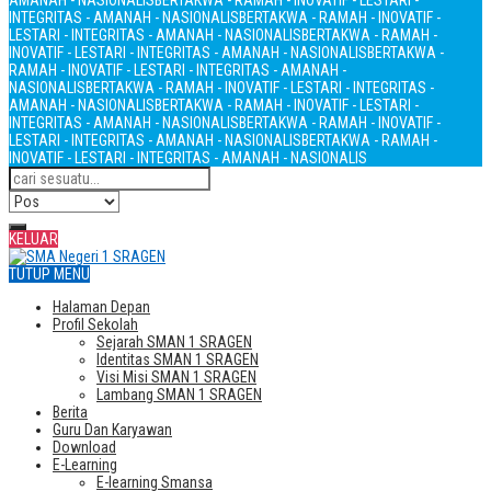
AMANAH - NASIONALIS
BERTAKWA - RAMAH - INOVATIF - LESTARI -
INTEGRITAS - AMANAH - NASIONALIS
BERTAKWA - RAMAH - INOVATIF -
LESTARI - INTEGRITAS - AMANAH - NASIONALIS
BERTAKWA - RAMAH -
INOVATIF - LESTARI - INTEGRITAS - AMANAH - NASIONALIS
BERTAKWA -
RAMAH - INOVATIF - LESTARI - INTEGRITAS - AMANAH -
NASIONALIS
BERTAKWA - RAMAH - INOVATIF - LESTARI - INTEGRITAS -
AMANAH - NASIONALIS
BERTAKWA - RAMAH - INOVATIF - LESTARI -
INTEGRITAS - AMANAH - NASIONALIS
BERTAKWA - RAMAH - INOVATIF -
LESTARI - INTEGRITAS - AMANAH - NASIONALIS
BERTAKWA - RAMAH -
INOVATIF - LESTARI - INTEGRITAS - AMANAH - NASIONALIS
KELUAR
TUTUP MENU
Halaman Depan
Profil Sekolah
Sejarah SMAN 1 SRAGEN
Identitas SMAN 1 SRAGEN
Visi Misi SMAN 1 SRAGEN
Lambang SMAN 1 SRAGEN
Berita
Guru Dan Karyawan
Download
E-Learning
E-learning Smansa