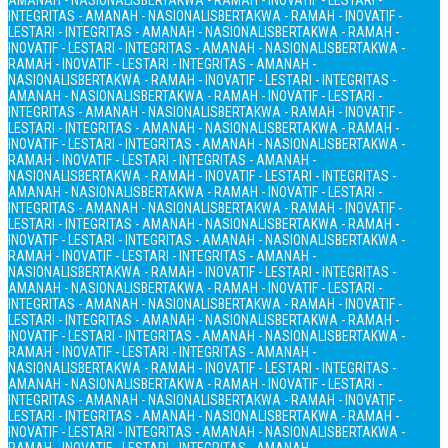
AMANAH - NASIONALIS
BERTAKWA - RAMAH - INOVATIF - LESTARI -
INTEGRITAS - AMANAH - NASIONALIS
BERTAKWA - RAMAH - INOVATIF -
LESTARI - INTEGRITAS - AMANAH - NASIONALIS
BERTAKWA - RAMAH -
INOVATIF - LESTARI - INTEGRITAS - AMANAH - NASIONALIS
BERTAKWA -
RAMAH - INOVATIF - LESTARI - INTEGRITAS - AMANAH -
NASIONALIS
BERTAKWA - RAMAH - INOVATIF - LESTARI - INTEGRITAS -
AMANAH - NASIONALIS
BERTAKWA - RAMAH - INOVATIF - LESTARI -
INTEGRITAS - AMANAH - NASIONALIS
BERTAKWA - RAMAH - INOVATIF -
LESTARI - INTEGRITAS - AMANAH - NASIONALIS
BERTAKWA - RAMAH -
INOVATIF - LESTARI - INTEGRITAS - AMANAH - NASIONALIS
BERTAKWA -
RAMAH - INOVATIF - LESTARI - INTEGRITAS - AMANAH -
NASIONALIS
BERTAKWA - RAMAH - INOVATIF - LESTARI - INTEGRITAS -
AMANAH - NASIONALIS
BERTAKWA - RAMAH - INOVATIF - LESTARI -
INTEGRITAS - AMANAH - NASIONALIS
BERTAKWA - RAMAH - INOVATIF -
LESTARI - INTEGRITAS - AMANAH - NASIONALIS
BERTAKWA - RAMAH -
INOVATIF - LESTARI - INTEGRITAS - AMANAH - NASIONALIS
BERTAKWA -
RAMAH - INOVATIF - LESTARI - INTEGRITAS - AMANAH -
NASIONALIS
BERTAKWA - RAMAH - INOVATIF - LESTARI - INTEGRITAS -
AMANAH - NASIONALIS
BERTAKWA - RAMAH - INOVATIF - LESTARI -
INTEGRITAS - AMANAH - NASIONALIS
BERTAKWA - RAMAH - INOVATIF -
LESTARI - INTEGRITAS - AMANAH - NASIONALIS
BERTAKWA - RAMAH -
INOVATIF - LESTARI - INTEGRITAS - AMANAH - NASIONALIS
BERTAKWA -
RAMAH - INOVATIF - LESTARI - INTEGRITAS - AMANAH -
NASIONALIS
BERTAKWA - RAMAH - INOVATIF - LESTARI - INTEGRITAS -
AMANAH - NASIONALIS
BERTAKWA - RAMAH - INOVATIF - LESTARI -
INTEGRITAS - AMANAH - NASIONALIS
BERTAKWA - RAMAH - INOVATIF -
LESTARI - INTEGRITAS - AMANAH - NASIONALIS
BERTAKWA - RAMAH -
INOVATIF - LESTARI - INTEGRITAS - AMANAH - NASIONALIS
BERTAKWA -