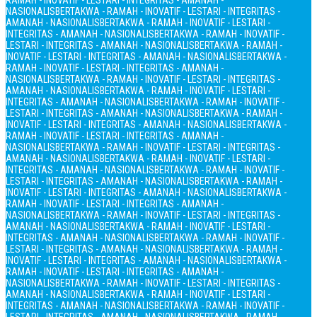
RAMAH - INOVATIF - LESTARI - INTEGRITAS - AMANAH -
NASIONALIS
BERTAKWA - RAMAH - INOVATIF - LESTARI - INTEGRITAS -
AMANAH - NASIONALIS
BERTAKWA - RAMAH - INOVATIF - LESTARI -
INTEGRITAS - AMANAH - NASIONALIS
BERTAKWA - RAMAH - INOVATIF -
LESTARI - INTEGRITAS - AMANAH - NASIONALIS
BERTAKWA - RAMAH -
INOVATIF - LESTARI - INTEGRITAS - AMANAH - NASIONALIS
BERTAKWA -
RAMAH - INOVATIF - LESTARI - INTEGRITAS - AMANAH -
NASIONALIS
BERTAKWA - RAMAH - INOVATIF - LESTARI - INTEGRITAS -
AMANAH - NASIONALIS
BERTAKWA - RAMAH - INOVATIF - LESTARI -
INTEGRITAS - AMANAH - NASIONALIS
BERTAKWA - RAMAH - INOVATIF -
LESTARI - INTEGRITAS - AMANAH - NASIONALIS
BERTAKWA - RAMAH -
INOVATIF - LESTARI - INTEGRITAS - AMANAH - NASIONALIS
BERTAKWA -
RAMAH - INOVATIF - LESTARI - INTEGRITAS - AMANAH -
NASIONALIS
BERTAKWA - RAMAH - INOVATIF - LESTARI - INTEGRITAS -
AMANAH - NASIONALIS
BERTAKWA - RAMAH - INOVATIF - LESTARI -
INTEGRITAS - AMANAH - NASIONALIS
BERTAKWA - RAMAH - INOVATIF -
LESTARI - INTEGRITAS - AMANAH - NASIONALIS
BERTAKWA - RAMAH -
INOVATIF - LESTARI - INTEGRITAS - AMANAH - NASIONALIS
BERTAKWA -
RAMAH - INOVATIF - LESTARI - INTEGRITAS - AMANAH -
NASIONALIS
BERTAKWA - RAMAH - INOVATIF - LESTARI - INTEGRITAS -
AMANAH - NASIONALIS
BERTAKWA - RAMAH - INOVATIF - LESTARI -
INTEGRITAS - AMANAH - NASIONALIS
BERTAKWA - RAMAH - INOVATIF -
LESTARI - INTEGRITAS - AMANAH - NASIONALIS
BERTAKWA - RAMAH -
INOVATIF - LESTARI - INTEGRITAS - AMANAH - NASIONALIS
BERTAKWA -
RAMAH - INOVATIF - LESTARI - INTEGRITAS - AMANAH -
NASIONALIS
BERTAKWA - RAMAH - INOVATIF - LESTARI - INTEGRITAS -
AMANAH - NASIONALIS
BERTAKWA - RAMAH - INOVATIF - LESTARI -
INTEGRITAS - AMANAH - NASIONALIS
BERTAKWA - RAMAH - INOVATIF -