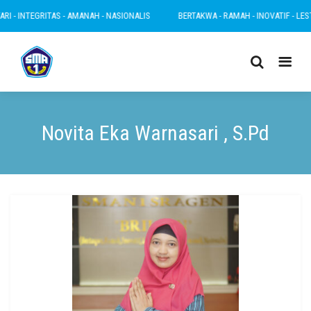
 - INTEGRITAS - AMANAH - NASIONALIS
BERTAKWA - RAMAH - INOVATIF - LESTAR
Novita Eka Warnasari , S.Pd