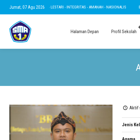
WA - RAMAH - INOVATIF - LESTARI - INTEGRITAS - AMANAH - NASIONALIS
Jumat, 07 Agu 2026
BERTA
Halaman Depan
Profil Sekolah
A
Aktif
Jenis Ke
Agama