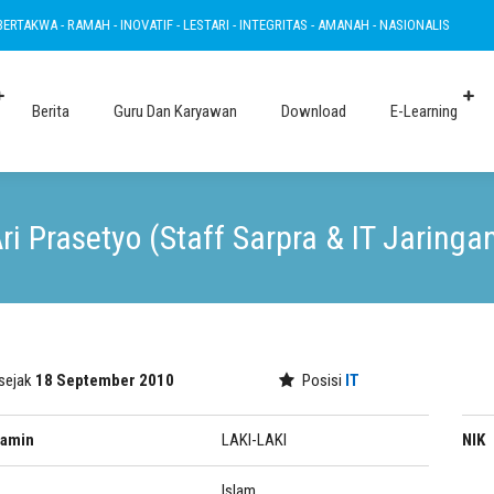
KWA - RAMAH - INOVATIF - LESTARI - INTEGRITAS - AMANAH - NASIONALIS
BERTA
Berita
Guru Dan Karyawan
Download
E-Learning
ri Prasetyo (Staff Sarpra & IT Jaringa
 sejak
18 September 2010
Posisi
IT
lamin
LAKI-LAKI
NIK
Islam