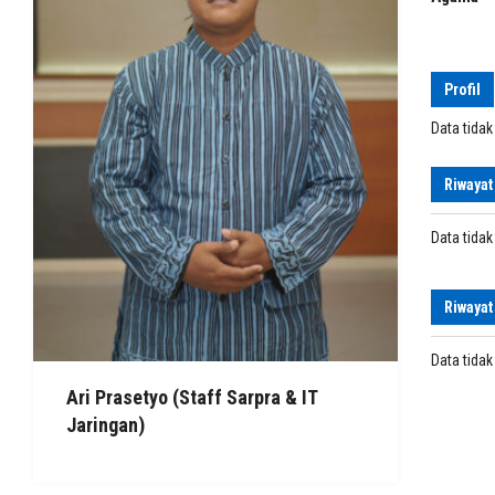
Profil
Data tida
Riwayat
Data tida
Riwayat
Data tida
Ari Prasetyo (Staff Sarpra & IT
Jaringan)