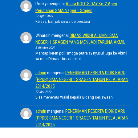
Rocky
mengenai
Acara ROOTS DAY Ke-2 Agen
Perubahan SMA Negeri 1 Sragen
27 April 2025
Kelass, banyak siswa berprestasi
Winarsih
mengenai
DIMAS WIDHI ALUMNI SMA
NEGERI 1 SRAGEN YANG MENJADI TARUNA AKMIL
5 Oktober 2022
Mantap keren poll smoga putra sy nyusul juga ke Akmil
ya mas Dimas...bravo akmil
admin
mengenai
PENERIMAN PESERTA DIDIK BARU
(PPDB) SMA NEGERI 1 SRAGEN TAHUN PELAJARAN
2014/2015
27 Mei 2022
Bisa menemui Wakil Kepala Bidang Kesiswaan.
admin
mengenai
PENERIMAN PESERTA DIDIK BARU
(PPDB) SMA NEGERI 1 SRAGEN TAHUN PELAJARAN
2014/2015
27 Mei 2022
Selamat pagi, SMA Negeri 1 Sragen siap menerima.