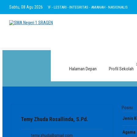
Sabtu, 08 Agu 2026
TAKWA - RAMAH - INOVATIF - LESTARI - INTEGRITAS - AMANAH - NASIONALIS
BE
Halaman Depan
Profil Sekolah
Posisi
G
Jenis K
Temy Zhuda Rosallinda, S.Pd.
Agama
temy.zhuda@gmail.com