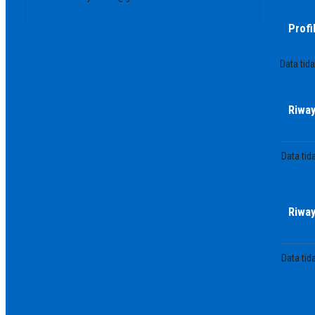
Profi
Data tid
Riway
Data tid
Riway
Data tid