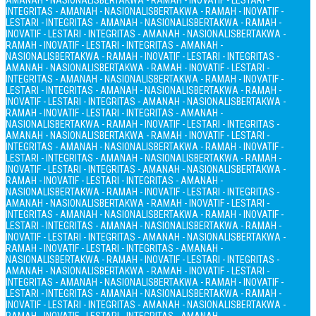
AMANAH - NASIONALIS
BERTAKWA - RAMAH - INOVATIF - LESTARI -
INTEGRITAS - AMANAH - NASIONALIS
BERTAKWA - RAMAH - INOVATIF -
LESTARI - INTEGRITAS - AMANAH - NASIONALIS
BERTAKWA - RAMAH -
INOVATIF - LESTARI - INTEGRITAS - AMANAH - NASIONALIS
BERTAKWA -
RAMAH - INOVATIF - LESTARI - INTEGRITAS - AMANAH -
NASIONALIS
BERTAKWA - RAMAH - INOVATIF - LESTARI - INTEGRITAS -
AMANAH - NASIONALIS
BERTAKWA - RAMAH - INOVATIF - LESTARI -
INTEGRITAS - AMANAH - NASIONALIS
BERTAKWA - RAMAH - INOVATIF -
LESTARI - INTEGRITAS - AMANAH - NASIONALIS
BERTAKWA - RAMAH -
INOVATIF - LESTARI - INTEGRITAS - AMANAH - NASIONALIS
BERTAKWA -
RAMAH - INOVATIF - LESTARI - INTEGRITAS - AMANAH -
NASIONALIS
BERTAKWA - RAMAH - INOVATIF - LESTARI - INTEGRITAS -
AMANAH - NASIONALIS
BERTAKWA - RAMAH - INOVATIF - LESTARI -
INTEGRITAS - AMANAH - NASIONALIS
BERTAKWA - RAMAH - INOVATIF -
LESTARI - INTEGRITAS - AMANAH - NASIONALIS
BERTAKWA - RAMAH -
INOVATIF - LESTARI - INTEGRITAS - AMANAH - NASIONALIS
BERTAKWA -
RAMAH - INOVATIF - LESTARI - INTEGRITAS - AMANAH -
NASIONALIS
BERTAKWA - RAMAH - INOVATIF - LESTARI - INTEGRITAS -
AMANAH - NASIONALIS
BERTAKWA - RAMAH - INOVATIF - LESTARI -
INTEGRITAS - AMANAH - NASIONALIS
BERTAKWA - RAMAH - INOVATIF -
LESTARI - INTEGRITAS - AMANAH - NASIONALIS
BERTAKWA - RAMAH -
INOVATIF - LESTARI - INTEGRITAS - AMANAH - NASIONALIS
BERTAKWA -
RAMAH - INOVATIF - LESTARI - INTEGRITAS - AMANAH -
NASIONALIS
BERTAKWA - RAMAH - INOVATIF - LESTARI - INTEGRITAS -
AMANAH - NASIONALIS
BERTAKWA - RAMAH - INOVATIF - LESTARI -
INTEGRITAS - AMANAH - NASIONALIS
BERTAKWA - RAMAH - INOVATIF -
LESTARI - INTEGRITAS - AMANAH - NASIONALIS
BERTAKWA - RAMAH -
INOVATIF - LESTARI - INTEGRITAS - AMANAH - NASIONALIS
BERTAKWA -