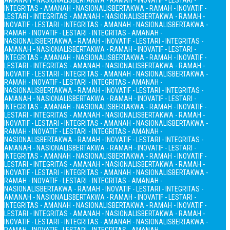
AMANAH - NASIONALIS
BERTAKWA - RAMAH - INOVATIF - LESTARI -
INTEGRITAS - AMANAH - NASIONALIS
BERTAKWA - RAMAH - INOVATIF -
LESTARI - INTEGRITAS - AMANAH - NASIONALIS
BERTAKWA - RAMAH -
INOVATIF - LESTARI - INTEGRITAS - AMANAH - NASIONALIS
BERTAKWA -
RAMAH - INOVATIF - LESTARI - INTEGRITAS - AMANAH -
NASIONALIS
BERTAKWA - RAMAH - INOVATIF - LESTARI - INTEGRITAS -
AMANAH - NASIONALIS
BERTAKWA - RAMAH - INOVATIF - LESTARI -
INTEGRITAS - AMANAH - NASIONALIS
BERTAKWA - RAMAH - INOVATIF -
LESTARI - INTEGRITAS - AMANAH - NASIONALIS
BERTAKWA - RAMAH -
INOVATIF - LESTARI - INTEGRITAS - AMANAH - NASIONALIS
BERTAKWA -
RAMAH - INOVATIF - LESTARI - INTEGRITAS - AMANAH -
NASIONALIS
BERTAKWA - RAMAH - INOVATIF - LESTARI - INTEGRITAS -
AMANAH - NASIONALIS
BERTAKWA - RAMAH - INOVATIF - LESTARI -
INTEGRITAS - AMANAH - NASIONALIS
BERTAKWA - RAMAH - INOVATIF -
LESTARI - INTEGRITAS - AMANAH - NASIONALIS
BERTAKWA - RAMAH -
INOVATIF - LESTARI - INTEGRITAS - AMANAH - NASIONALIS
BERTAKWA -
RAMAH - INOVATIF - LESTARI - INTEGRITAS - AMANAH -
NASIONALIS
BERTAKWA - RAMAH - INOVATIF - LESTARI - INTEGRITAS -
AMANAH - NASIONALIS
BERTAKWA - RAMAH - INOVATIF - LESTARI -
INTEGRITAS - AMANAH - NASIONALIS
BERTAKWA - RAMAH - INOVATIF -
LESTARI - INTEGRITAS - AMANAH - NASIONALIS
BERTAKWA - RAMAH -
INOVATIF - LESTARI - INTEGRITAS - AMANAH - NASIONALIS
BERTAKWA -
RAMAH - INOVATIF - LESTARI - INTEGRITAS - AMANAH -
NASIONALIS
BERTAKWA - RAMAH - INOVATIF - LESTARI - INTEGRITAS -
AMANAH - NASIONALIS
BERTAKWA - RAMAH - INOVATIF - LESTARI -
INTEGRITAS - AMANAH - NASIONALIS
BERTAKWA - RAMAH - INOVATIF -
LESTARI - INTEGRITAS - AMANAH - NASIONALIS
BERTAKWA - RAMAH -
INOVATIF - LESTARI - INTEGRITAS - AMANAH - NASIONALIS
BERTAKWA -