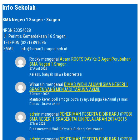
Info Sekolah
SMA Negeri 1 Sragen - Sragen
NPSN
20354028
Jl. Perintis Kemerdekaan 16 Sragen
TELEPON
(0271) 891096
EMAIL
info@sman1sragen.sch.id
Rocky
mengenai
Acara ROOTS DAY Ke-2 Agen Perubahan
SMA Negeri 1 Sragen
27 April 2025
Kelass, banyak siswa berprestasi
Winarsih
mengenai
DIMAS WIDHI ALUMNI SMA NEGERI 1
SRAGEN YANG MENJADI TARUNA AKMIL
5 Oktober 2022
Mantap keren poll smoga putra sy nyusul juga ke Akmil ya mas
Dimas...bravo akmil
admin
mengenai
PENERIMAN PESERTA DIDIK BARU (PPDB)
SMA NEGERI 1 SRAGEN TAHUN PELAJARAN 2014/2015
27 Mei 2022
Bisa menemui Wakil Kepala Bidang Kesiswaan.
admin
mengenai
PENERIMAN PESERTA DIDIK BARU (PPDB)