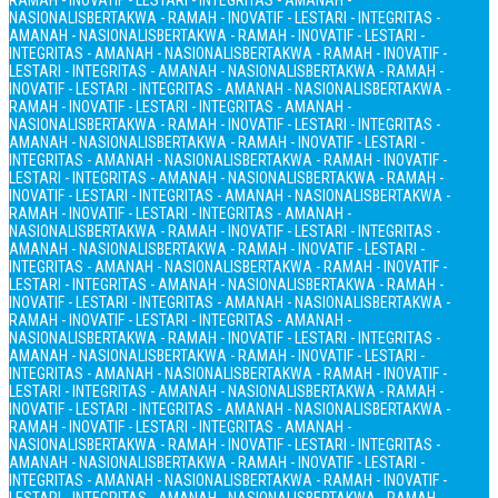
RAMAH - INOVATIF - LESTARI - INTEGRITAS - AMANAH -
NASIONALIS
BERTAKWA - RAMAH - INOVATIF - LESTARI - INTEGRITAS -
AMANAH - NASIONALIS
BERTAKWA - RAMAH - INOVATIF - LESTARI -
INTEGRITAS - AMANAH - NASIONALIS
BERTAKWA - RAMAH - INOVATIF -
LESTARI - INTEGRITAS - AMANAH - NASIONALIS
BERTAKWA - RAMAH -
INOVATIF - LESTARI - INTEGRITAS - AMANAH - NASIONALIS
BERTAKWA -
RAMAH - INOVATIF - LESTARI - INTEGRITAS - AMANAH -
NASIONALIS
BERTAKWA - RAMAH - INOVATIF - LESTARI - INTEGRITAS -
AMANAH - NASIONALIS
BERTAKWA - RAMAH - INOVATIF - LESTARI -
INTEGRITAS - AMANAH - NASIONALIS
BERTAKWA - RAMAH - INOVATIF -
LESTARI - INTEGRITAS - AMANAH - NASIONALIS
BERTAKWA - RAMAH -
INOVATIF - LESTARI - INTEGRITAS - AMANAH - NASIONALIS
BERTAKWA -
RAMAH - INOVATIF - LESTARI - INTEGRITAS - AMANAH -
NASIONALIS
BERTAKWA - RAMAH - INOVATIF - LESTARI - INTEGRITAS -
AMANAH - NASIONALIS
BERTAKWA - RAMAH - INOVATIF - LESTARI -
INTEGRITAS - AMANAH - NASIONALIS
BERTAKWA - RAMAH - INOVATIF -
LESTARI - INTEGRITAS - AMANAH - NASIONALIS
BERTAKWA - RAMAH -
INOVATIF - LESTARI - INTEGRITAS - AMANAH - NASIONALIS
BERTAKWA -
RAMAH - INOVATIF - LESTARI - INTEGRITAS - AMANAH -
NASIONALIS
BERTAKWA - RAMAH - INOVATIF - LESTARI - INTEGRITAS -
AMANAH - NASIONALIS
BERTAKWA - RAMAH - INOVATIF - LESTARI -
INTEGRITAS - AMANAH - NASIONALIS
BERTAKWA - RAMAH - INOVATIF -
LESTARI - INTEGRITAS - AMANAH - NASIONALIS
BERTAKWA - RAMAH -
INOVATIF - LESTARI - INTEGRITAS - AMANAH - NASIONALIS
BERTAKWA -
RAMAH - INOVATIF - LESTARI - INTEGRITAS - AMANAH -
NASIONALIS
BERTAKWA - RAMAH - INOVATIF - LESTARI - INTEGRITAS -
AMANAH - NASIONALIS
BERTAKWA - RAMAH - INOVATIF - LESTARI -
INTEGRITAS - AMANAH - NASIONALIS
BERTAKWA - RAMAH - INOVATIF -