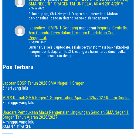
SMA NEGERI 1 SRAGEN TAHUN PELAJARAN 2014/2015
27 Mei 2022
Selamat pagi, SMA Negeri 1 Sragen siap menerima. Mohon
berkonsultasi dengan datang ke Sekolah secepanya.
Isbandiyo - SMPN 1 Gondang
mengenai
Inspirasi Cerita Ibu
Ayu Chandra Dewi dalam Program Pendidikan Guru
Penggerak
27 April 2022
Guru harus selalu uptodate, selalu bertransformasi baik teknologi
maupun pembelajaran. Ide2 kreatif guru harus terus dimunculkan
dan tentu disesuaikan dengan…
Pos Terbaru
Laporan BOSP Tahun 2026 SMA Negeri 1 Sragen
6 hari yang lalu
MPLS Ramah SMA Negeri 1 Sragen Tahun Ajaran 2026/2027 Resmi Digelar
3 minggu yang lalu
Upacara Pembukaan Masa Pengenalan Lingkungan Sekolah SMA Negeri 1
Sragen Tahun Ajaran 2026/2027
4 minggu yang lalu
SMAN 1 SRAGEN
Home