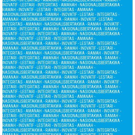
LESTARI - INTEGRITAS - AMANAH - NASIONALIS
BERTAKWA - RAMAH -
INOVATIF - LESTARI - INTEGRITAS - AMANAH - NASIONALIS
BERTAKWA -
RAMAH - INOVATIF - LESTARI - INTEGRITAS - AMANAH -
NASIONALIS
BERTAKWA - RAMAH - INOVATIF - LESTARI - INTEGRITAS -
AMANAH - NASIONALIS
BERTAKWA - RAMAH - INOVATIF - LESTARI -
INTEGRITAS - AMANAH - NASIONALIS
BERTAKWA - RAMAH - INOVATIF -
LESTARI - INTEGRITAS - AMANAH - NASIONALIS
BERTAKWA - RAMAH -
INOVATIF - LESTARI - INTEGRITAS - AMANAH - NASIONALIS
BERTAKWA -
RAMAH - INOVATIF - LESTARI - INTEGRITAS - AMANAH -
NASIONALIS
BERTAKWA - RAMAH - INOVATIF - LESTARI - INTEGRITAS -
AMANAH - NASIONALIS
BERTAKWA - RAMAH - INOVATIF - LESTARI -
INTEGRITAS - AMANAH - NASIONALIS
BERTAKWA - RAMAH - INOVATIF -
LESTARI - INTEGRITAS - AMANAH - NASIONALIS
BERTAKWA - RAMAH -
INOVATIF - LESTARI - INTEGRITAS - AMANAH - NASIONALIS
BERTAKWA -
RAMAH - INOVATIF - LESTARI - INTEGRITAS - AMANAH -
NASIONALIS
BERTAKWA - RAMAH - INOVATIF - LESTARI - INTEGRITAS -
AMANAH - NASIONALIS
BERTAKWA - RAMAH - INOVATIF - LESTARI -
INTEGRITAS - AMANAH - NASIONALIS
BERTAKWA - RAMAH - INOVATIF -
LESTARI - INTEGRITAS - AMANAH - NASIONALIS
BERTAKWA - RAMAH -
INOVATIF - LESTARI - INTEGRITAS - AMANAH - NASIONALIS
BERTAKWA -
RAMAH - INOVATIF - LESTARI - INTEGRITAS - AMANAH -
NASIONALIS
BERTAKWA - RAMAH - INOVATIF - LESTARI - INTEGRITAS -
AMANAH - NASIONALIS
BERTAKWA - RAMAH - INOVATIF - LESTARI -
INTEGRITAS - AMANAH - NASIONALIS
BERTAKWA - RAMAH - INOVATIF -
LESTARI - INTEGRITAS - AMANAH - NASIONALIS
BERTAKWA - RAMAH -
INOVATIF - LESTARI - INTEGRITAS - AMANAH - NASIONALIS
BERTAKWA -
RAMAH - INOVATIF - LESTARI - INTEGRITAS - AMANAH -
NASIONALIS
BERTAKWA - RAMAH - INOVATIF - LESTARI - INTEGRITAS -