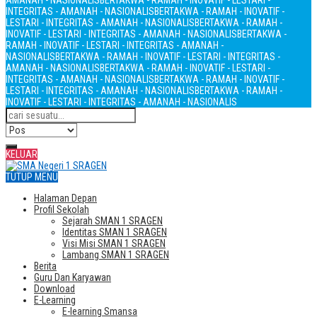
AMANAH - NASIONALIS
BERTAKWA - RAMAH - INOVATIF - LESTARI -
INTEGRITAS - AMANAH - NASIONALIS
BERTAKWA - RAMAH - INOVATIF -
LESTARI - INTEGRITAS - AMANAH - NASIONALIS
BERTAKWA - RAMAH -
INOVATIF - LESTARI - INTEGRITAS - AMANAH - NASIONALIS
BERTAKWA -
RAMAH - INOVATIF - LESTARI - INTEGRITAS - AMANAH -
NASIONALIS
BERTAKWA - RAMAH - INOVATIF - LESTARI - INTEGRITAS -
AMANAH - NASIONALIS
BERTAKWA - RAMAH - INOVATIF - LESTARI -
INTEGRITAS - AMANAH - NASIONALIS
BERTAKWA - RAMAH - INOVATIF -
LESTARI - INTEGRITAS - AMANAH - NASIONALIS
BERTAKWA - RAMAH -
INOVATIF - LESTARI - INTEGRITAS - AMANAH - NASIONALIS
KELUAR
TUTUP MENU
Halaman Depan
Profil Sekolah
Sejarah SMAN 1 SRAGEN
Identitas SMAN 1 SRAGEN
Visi Misi SMAN 1 SRAGEN
Lambang SMAN 1 SRAGEN
Berita
Guru Dan Karyawan
Download
E-Learning
E-learning Smansa