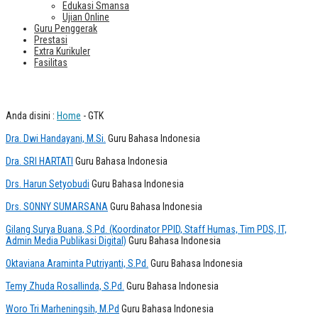
Edukasi Smansa
Ujian Online
Guru Penggerak
Prestasi
Extra Kurikuler
Fasilitas
Guru Bahasa Indonesia
Anda disini :
Home
-
GTK
Dra. Dwi Handayani, M.Si.
Guru Bahasa Indonesia
Dra. SRI HARTATI
Guru Bahasa Indonesia
Drs. Harun Setyobudi
Guru Bahasa Indonesia
Drs. SONNY SUMARSANA
Guru Bahasa Indonesia
Gilang Surya Buana, S.Pd. (Koordinator PPID, Staff Humas, Tim PDS, IT,
Admin Media Publikasi Digital)
Guru Bahasa Indonesia
Oktaviana Araminta Putriyanti, S.Pd.
Guru Bahasa Indonesia
Temy Zhuda Rosallinda, S.Pd.
Guru Bahasa Indonesia
Woro Tri Marheningsih, M.Pd
Guru Bahasa Indonesia