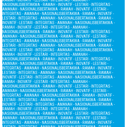
RAMAH - INOVATIF - LESTARI - INTEGRITAS - AMANAH -
NASIONALIS
BERTAKWA - RAMAH - INOVATIF - LESTARI - INTEGRITAS -
AMANAH - NASIONALIS
BERTAKWA - RAMAH - INOVATIF - LESTARI -
INTEGRITAS - AMANAH - NASIONALIS
BERTAKWA - RAMAH - INOVATIF -
LESTARI - INTEGRITAS - AMANAH - NASIONALIS
BERTAKWA - RAMAH -
INOVATIF - LESTARI - INTEGRITAS - AMANAH - NASIONALIS
BERTAKWA -
RAMAH - INOVATIF - LESTARI - INTEGRITAS - AMANAH -
NASIONALIS
BERTAKWA - RAMAH - INOVATIF - LESTARI - INTEGRITAS -
AMANAH - NASIONALIS
BERTAKWA - RAMAH - INOVATIF - LESTARI -
INTEGRITAS - AMANAH - NASIONALIS
BERTAKWA - RAMAH - INOVATIF -
LESTARI - INTEGRITAS - AMANAH - NASIONALIS
BERTAKWA - RAMAH -
INOVATIF - LESTARI - INTEGRITAS - AMANAH - NASIONALIS
BERTAKWA -
RAMAH - INOVATIF - LESTARI - INTEGRITAS - AMANAH -
NASIONALIS
BERTAKWA - RAMAH - INOVATIF - LESTARI - INTEGRITAS -
AMANAH - NASIONALIS
BERTAKWA - RAMAH - INOVATIF - LESTARI -
INTEGRITAS - AMANAH - NASIONALIS
BERTAKWA - RAMAH - INOVATIF -
LESTARI - INTEGRITAS - AMANAH - NASIONALIS
BERTAKWA - RAMAH -
INOVATIF - LESTARI - INTEGRITAS - AMANAH - NASIONALIS
BERTAKWA -
RAMAH - INOVATIF - LESTARI - INTEGRITAS - AMANAH -
NASIONALIS
BERTAKWA - RAMAH - INOVATIF - LESTARI - INTEGRITAS -
AMANAH - NASIONALIS
BERTAKWA - RAMAH - INOVATIF - LESTARI -
INTEGRITAS - AMANAH - NASIONALIS
BERTAKWA - RAMAH - INOVATIF -
LESTARI - INTEGRITAS - AMANAH - NASIONALIS
BERTAKWA - RAMAH -
INOVATIF - LESTARI - INTEGRITAS - AMANAH - NASIONALIS
BERTAKWA -
RAMAH - INOVATIF - LESTARI - INTEGRITAS - AMANAH -
NASIONALIS
BERTAKWA - RAMAH - INOVATIF - LESTARI - INTEGRITAS -
AMANAH - NASIONALIS
BERTAKWA - RAMAH - INOVATIF - LESTARI -
INTEGRITAS - AMANAH - NASIONALIS
BERTAKWA - RAMAH - INOVATIF -