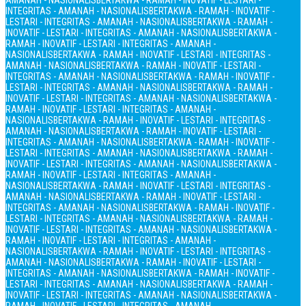
AMANAH - NASIONALIS
BERTAKWA - RAMAH - INOVATIF - LESTARI -
INTEGRITAS - AMANAH - NASIONALIS
BERTAKWA - RAMAH - INOVATIF -
LESTARI - INTEGRITAS - AMANAH - NASIONALIS
BERTAKWA - RAMAH -
INOVATIF - LESTARI - INTEGRITAS - AMANAH - NASIONALIS
BERTAKWA -
RAMAH - INOVATIF - LESTARI - INTEGRITAS - AMANAH -
NASIONALIS
BERTAKWA - RAMAH - INOVATIF - LESTARI - INTEGRITAS -
AMANAH - NASIONALIS
BERTAKWA - RAMAH - INOVATIF - LESTARI -
INTEGRITAS - AMANAH - NASIONALIS
BERTAKWA - RAMAH - INOVATIF -
LESTARI - INTEGRITAS - AMANAH - NASIONALIS
BERTAKWA - RAMAH -
INOVATIF - LESTARI - INTEGRITAS - AMANAH - NASIONALIS
BERTAKWA -
RAMAH - INOVATIF - LESTARI - INTEGRITAS - AMANAH -
NASIONALIS
BERTAKWA - RAMAH - INOVATIF - LESTARI - INTEGRITAS -
AMANAH - NASIONALIS
BERTAKWA - RAMAH - INOVATIF - LESTARI -
INTEGRITAS - AMANAH - NASIONALIS
BERTAKWA - RAMAH - INOVATIF -
LESTARI - INTEGRITAS - AMANAH - NASIONALIS
BERTAKWA - RAMAH -
INOVATIF - LESTARI - INTEGRITAS - AMANAH - NASIONALIS
BERTAKWA -
RAMAH - INOVATIF - LESTARI - INTEGRITAS - AMANAH -
NASIONALIS
BERTAKWA - RAMAH - INOVATIF - LESTARI - INTEGRITAS -
AMANAH - NASIONALIS
BERTAKWA - RAMAH - INOVATIF - LESTARI -
INTEGRITAS - AMANAH - NASIONALIS
BERTAKWA - RAMAH - INOVATIF -
LESTARI - INTEGRITAS - AMANAH - NASIONALIS
BERTAKWA - RAMAH -
INOVATIF - LESTARI - INTEGRITAS - AMANAH - NASIONALIS
BERTAKWA -
RAMAH - INOVATIF - LESTARI - INTEGRITAS - AMANAH -
NASIONALIS
BERTAKWA - RAMAH - INOVATIF - LESTARI - INTEGRITAS -
AMANAH - NASIONALIS
BERTAKWA - RAMAH - INOVATIF - LESTARI -
INTEGRITAS - AMANAH - NASIONALIS
BERTAKWA - RAMAH - INOVATIF -
LESTARI - INTEGRITAS - AMANAH - NASIONALIS
BERTAKWA - RAMAH -
INOVATIF - LESTARI - INTEGRITAS - AMANAH - NASIONALIS
BERTAKWA -