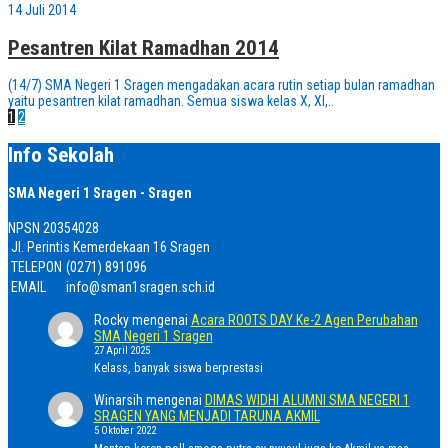
14 Juli 2014
Pesantren Kilat Ramadhan 2014
(14/7) SMA Negeri 1 Sragen mengadakan acara rutin setiap bulan ramadhan
yaitu pesantren kilat ramadhan. Semua siswa kelas X, XI,..
1
2
Info Sekolah
SMA Negeri 1 Sragen - Sragen
NPSN
20354028
Jl. Perintis Kemerdekaan 16 Sragen
TELEPON
(0271) 891096
EMAIL
info@sman1sragen.sch.id
Rocky
mengenai
Acara ROOTS DAY Ke-2 Agen Perubahan
SMA Negeri 1 Sragen
27 April 2025
Kelass, banyak siswa berprestasi
Winarsih
mengenai
DIMAS WIDHI ALUMNI SMA NEGERI 1
SRAGEN YANG MENJADI TARUNA AKMIL
5 Oktober 2022