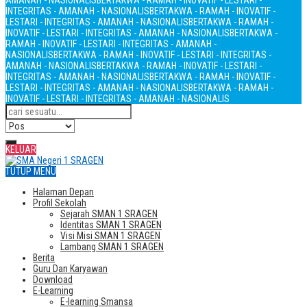
AMANAH - NASIONALIS
BERTAKWA - RAMAH - INOVATIF - LESTARI -
INTEGRITAS - AMANAH - NASIONALIS
BERTAKWA - RAMAH - INOVATIF -
LESTARI - INTEGRITAS - AMANAH - NASIONALIS
BERTAKWA - RAMAH -
INOVATIF - LESTARI - INTEGRITAS - AMANAH - NASIONALIS
BERTAKWA -
RAMAH - INOVATIF - LESTARI - INTEGRITAS - AMANAH -
NASIONALIS
BERTAKWA - RAMAH - INOVATIF - LESTARI - INTEGRITAS -
AMANAH - NASIONALIS
BERTAKWA - RAMAH - INOVATIF - LESTARI -
INTEGRITAS - AMANAH - NASIONALIS
BERTAKWA - RAMAH - INOVATIF -
LESTARI - INTEGRITAS - AMANAH - NASIONALIS
BERTAKWA - RAMAH -
INOVATIF - LESTARI - INTEGRITAS - AMANAH - NASIONALIS
KELUAR
TUTUP MENU
Halaman Depan
Profil Sekolah
Sejarah SMAN 1 SRAGEN
Identitas SMAN 1 SRAGEN
Visi Misi SMAN 1 SRAGEN
Lambang SMAN 1 SRAGEN
Berita
Guru Dan Karyawan
Download
E-Learning
E-learning Smansa