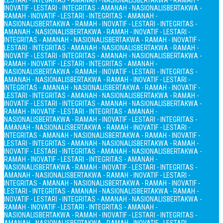
LESTARI - INTEGRITAS - AMANAH - NASIONALIS
BERTAKWA - RAMAH -
INOVATIF - LESTARI - INTEGRITAS - AMANAH - NASIONALIS
BERTAKWA -
RAMAH - INOVATIF - LESTARI - INTEGRITAS - AMANAH -
NASIONALIS
BERTAKWA - RAMAH - INOVATIF - LESTARI - INTEGRITAS -
AMANAH - NASIONALIS
BERTAKWA - RAMAH - INOVATIF - LESTARI -
INTEGRITAS - AMANAH - NASIONALIS
BERTAKWA - RAMAH - INOVATIF -
LESTARI - INTEGRITAS - AMANAH - NASIONALIS
BERTAKWA - RAMAH -
INOVATIF - LESTARI - INTEGRITAS - AMANAH - NASIONALIS
BERTAKWA -
RAMAH - INOVATIF - LESTARI - INTEGRITAS - AMANAH -
NASIONALIS
BERTAKWA - RAMAH - INOVATIF - LESTARI - INTEGRITAS -
AMANAH - NASIONALIS
BERTAKWA - RAMAH - INOVATIF - LESTARI -
INTEGRITAS - AMANAH - NASIONALIS
BERTAKWA - RAMAH - INOVATIF -
LESTARI - INTEGRITAS - AMANAH - NASIONALIS
BERTAKWA - RAMAH -
INOVATIF - LESTARI - INTEGRITAS - AMANAH - NASIONALIS
BERTAKWA -
RAMAH - INOVATIF - LESTARI - INTEGRITAS - AMANAH -
NASIONALIS
BERTAKWA - RAMAH - INOVATIF - LESTARI - INTEGRITAS -
AMANAH - NASIONALIS
BERTAKWA - RAMAH - INOVATIF - LESTARI -
INTEGRITAS - AMANAH - NASIONALIS
BERTAKWA - RAMAH - INOVATIF -
LESTARI - INTEGRITAS - AMANAH - NASIONALIS
BERTAKWA - RAMAH -
INOVATIF - LESTARI - INTEGRITAS - AMANAH - NASIONALIS
BERTAKWA -
RAMAH - INOVATIF - LESTARI - INTEGRITAS - AMANAH -
NASIONALIS
BERTAKWA - RAMAH - INOVATIF - LESTARI - INTEGRITAS -
AMANAH - NASIONALIS
BERTAKWA - RAMAH - INOVATIF - LESTARI -
INTEGRITAS - AMANAH - NASIONALIS
BERTAKWA - RAMAH - INOVATIF -
LESTARI - INTEGRITAS - AMANAH - NASIONALIS
BERTAKWA - RAMAH -
INOVATIF - LESTARI - INTEGRITAS - AMANAH - NASIONALIS
BERTAKWA -
RAMAH - INOVATIF - LESTARI - INTEGRITAS - AMANAH -
NASIONALIS
BERTAKWA - RAMAH - INOVATIF - LESTARI - INTEGRITAS -