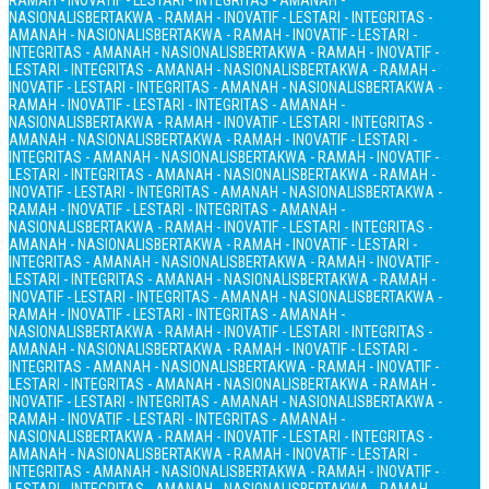
RAMAH - INOVATIF - LESTARI - INTEGRITAS - AMANAH -
NASIONALIS
BERTAKWA - RAMAH - INOVATIF - LESTARI - INTEGRITAS -
AMANAH - NASIONALIS
BERTAKWA - RAMAH - INOVATIF - LESTARI -
INTEGRITAS - AMANAH - NASIONALIS
BERTAKWA - RAMAH - INOVATIF -
LESTARI - INTEGRITAS - AMANAH - NASIONALIS
BERTAKWA - RAMAH -
INOVATIF - LESTARI - INTEGRITAS - AMANAH - NASIONALIS
BERTAKWA -
RAMAH - INOVATIF - LESTARI - INTEGRITAS - AMANAH -
NASIONALIS
BERTAKWA - RAMAH - INOVATIF - LESTARI - INTEGRITAS -
AMANAH - NASIONALIS
BERTAKWA - RAMAH - INOVATIF - LESTARI -
INTEGRITAS - AMANAH - NASIONALIS
BERTAKWA - RAMAH - INOVATIF -
LESTARI - INTEGRITAS - AMANAH - NASIONALIS
BERTAKWA - RAMAH -
INOVATIF - LESTARI - INTEGRITAS - AMANAH - NASIONALIS
BERTAKWA -
RAMAH - INOVATIF - LESTARI - INTEGRITAS - AMANAH -
NASIONALIS
BERTAKWA - RAMAH - INOVATIF - LESTARI - INTEGRITAS -
AMANAH - NASIONALIS
BERTAKWA - RAMAH - INOVATIF - LESTARI -
INTEGRITAS - AMANAH - NASIONALIS
BERTAKWA - RAMAH - INOVATIF -
LESTARI - INTEGRITAS - AMANAH - NASIONALIS
BERTAKWA - RAMAH -
INOVATIF - LESTARI - INTEGRITAS - AMANAH - NASIONALIS
BERTAKWA -
RAMAH - INOVATIF - LESTARI - INTEGRITAS - AMANAH -
NASIONALIS
BERTAKWA - RAMAH - INOVATIF - LESTARI - INTEGRITAS -
AMANAH - NASIONALIS
BERTAKWA - RAMAH - INOVATIF - LESTARI -
INTEGRITAS - AMANAH - NASIONALIS
BERTAKWA - RAMAH - INOVATIF -
LESTARI - INTEGRITAS - AMANAH - NASIONALIS
BERTAKWA - RAMAH -
INOVATIF - LESTARI - INTEGRITAS - AMANAH - NASIONALIS
BERTAKWA -
RAMAH - INOVATIF - LESTARI - INTEGRITAS - AMANAH -
NASIONALIS
BERTAKWA - RAMAH - INOVATIF - LESTARI - INTEGRITAS -
AMANAH - NASIONALIS
BERTAKWA - RAMAH - INOVATIF - LESTARI -
INTEGRITAS - AMANAH - NASIONALIS
BERTAKWA - RAMAH - INOVATIF -