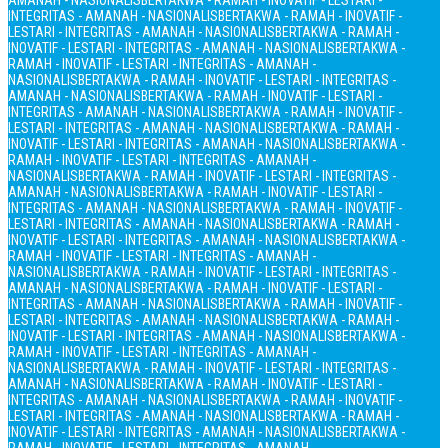
AMANAH - NASIONALIS
BERTAKWA - RAMAH - INOVATIF - LESTARI -
INTEGRITAS - AMANAH - NASIONALIS
BERTAKWA - RAMAH - INOVATIF -
LESTARI - INTEGRITAS - AMANAH - NASIONALIS
BERTAKWA - RAMAH -
INOVATIF - LESTARI - INTEGRITAS - AMANAH - NASIONALIS
BERTAKWA -
RAMAH - INOVATIF - LESTARI - INTEGRITAS - AMANAH -
NASIONALIS
BERTAKWA - RAMAH - INOVATIF - LESTARI - INTEGRITAS -
AMANAH - NASIONALIS
BERTAKWA - RAMAH - INOVATIF - LESTARI -
INTEGRITAS - AMANAH - NASIONALIS
BERTAKWA - RAMAH - INOVATIF -
LESTARI - INTEGRITAS - AMANAH - NASIONALIS
BERTAKWA - RAMAH -
INOVATIF - LESTARI - INTEGRITAS - AMANAH - NASIONALIS
BERTAKWA -
RAMAH - INOVATIF - LESTARI - INTEGRITAS - AMANAH -
NASIONALIS
BERTAKWA - RAMAH - INOVATIF - LESTARI - INTEGRITAS -
AMANAH - NASIONALIS
BERTAKWA - RAMAH - INOVATIF - LESTARI -
INTEGRITAS - AMANAH - NASIONALIS
BERTAKWA - RAMAH - INOVATIF -
LESTARI - INTEGRITAS - AMANAH - NASIONALIS
BERTAKWA - RAMAH -
INOVATIF - LESTARI - INTEGRITAS - AMANAH - NASIONALIS
BERTAKWA -
RAMAH - INOVATIF - LESTARI - INTEGRITAS - AMANAH -
NASIONALIS
BERTAKWA - RAMAH - INOVATIF - LESTARI - INTEGRITAS -
AMANAH - NASIONALIS
BERTAKWA - RAMAH - INOVATIF - LESTARI -
INTEGRITAS - AMANAH - NASIONALIS
BERTAKWA - RAMAH - INOVATIF -
LESTARI - INTEGRITAS - AMANAH - NASIONALIS
BERTAKWA - RAMAH -
INOVATIF - LESTARI - INTEGRITAS - AMANAH - NASIONALIS
BERTAKWA -
RAMAH - INOVATIF - LESTARI - INTEGRITAS - AMANAH -
NASIONALIS
BERTAKWA - RAMAH - INOVATIF - LESTARI - INTEGRITAS -
AMANAH - NASIONALIS
BERTAKWA - RAMAH - INOVATIF - LESTARI -
INTEGRITAS - AMANAH - NASIONALIS
BERTAKWA - RAMAH - INOVATIF -
LESTARI - INTEGRITAS - AMANAH - NASIONALIS
BERTAKWA - RAMAH -
INOVATIF - LESTARI - INTEGRITAS - AMANAH - NASIONALIS
BERTAKWA -