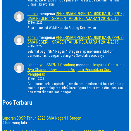
Mantap keren poll smoga putra sy nyusul juga ke Akmil ya mas
Dimas...bravo akmil
admin
mengenai
PENERIMAN PESERTA DIDIK BARU (PPDB)
SMA NEGERI 1 SRAGEN TAHUN PELAJARAN 2014/2015
27 Mei 2022
Bisa menemui Wakil Kepala Bidang Kesiswaan.
admin
mengenai
PENERIMAN PESERTA DIDIK BARU (PPDB)
SMA NEGERI 1 SRAGEN TAHUN PELAJARAN 2014/2015
27 Mei 2022
Selamat pagi, SMA Negeri 1 Sragen siap menerima. Mohon
berkonsultasi dengan datang ke Sekolah secepanya.
Isbandiyo - SMPN 1 Gondang
mengenai
Inspirasi Cerita Ibu
Ayu Chandra Dewi dalam Program Pendidikan Guru
Penggerak
27 April 2022
Guru harus selalu uptodate, selalu bertransformasi baik teknologi
maupun pembelajaran. Ide2 kreatif guru harus terus dimunculkan
dan tentu disesuaikan dengan…
Pos Terbaru
Laporan BOSP Tahun 2026 SMA Negeri 1 Sragen
4 hari yang lalu