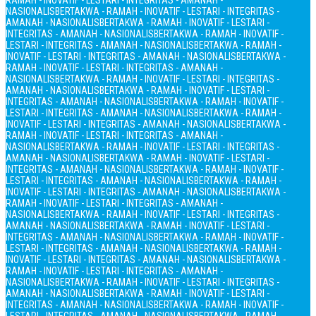
RAMAH - INOVATIF - LESTARI - INTEGRITAS - AMANAH -
NASIONALIS
BERTAKWA - RAMAH - INOVATIF - LESTARI - INTEGRITAS -
AMANAH - NASIONALIS
BERTAKWA - RAMAH - INOVATIF - LESTARI -
INTEGRITAS - AMANAH - NASIONALIS
BERTAKWA - RAMAH - INOVATIF -
LESTARI - INTEGRITAS - AMANAH - NASIONALIS
BERTAKWA - RAMAH -
INOVATIF - LESTARI - INTEGRITAS - AMANAH - NASIONALIS
BERTAKWA -
RAMAH - INOVATIF - LESTARI - INTEGRITAS - AMANAH -
NASIONALIS
BERTAKWA - RAMAH - INOVATIF - LESTARI - INTEGRITAS -
AMANAH - NASIONALIS
BERTAKWA - RAMAH - INOVATIF - LESTARI -
INTEGRITAS - AMANAH - NASIONALIS
BERTAKWA - RAMAH - INOVATIF -
LESTARI - INTEGRITAS - AMANAH - NASIONALIS
BERTAKWA - RAMAH -
INOVATIF - LESTARI - INTEGRITAS - AMANAH - NASIONALIS
BERTAKWA -
RAMAH - INOVATIF - LESTARI - INTEGRITAS - AMANAH -
NASIONALIS
BERTAKWA - RAMAH - INOVATIF - LESTARI - INTEGRITAS -
AMANAH - NASIONALIS
BERTAKWA - RAMAH - INOVATIF - LESTARI -
INTEGRITAS - AMANAH - NASIONALIS
BERTAKWA - RAMAH - INOVATIF -
LESTARI - INTEGRITAS - AMANAH - NASIONALIS
BERTAKWA - RAMAH -
INOVATIF - LESTARI - INTEGRITAS - AMANAH - NASIONALIS
BERTAKWA -
RAMAH - INOVATIF - LESTARI - INTEGRITAS - AMANAH -
NASIONALIS
BERTAKWA - RAMAH - INOVATIF - LESTARI - INTEGRITAS -
AMANAH - NASIONALIS
BERTAKWA - RAMAH - INOVATIF - LESTARI -
INTEGRITAS - AMANAH - NASIONALIS
BERTAKWA - RAMAH - INOVATIF -
LESTARI - INTEGRITAS - AMANAH - NASIONALIS
BERTAKWA - RAMAH -
INOVATIF - LESTARI - INTEGRITAS - AMANAH - NASIONALIS
BERTAKWA -
RAMAH - INOVATIF - LESTARI - INTEGRITAS - AMANAH -
NASIONALIS
BERTAKWA - RAMAH - INOVATIF - LESTARI - INTEGRITAS -
AMANAH - NASIONALIS
BERTAKWA - RAMAH - INOVATIF - LESTARI -
INTEGRITAS - AMANAH - NASIONALIS
BERTAKWA - RAMAH - INOVATIF -