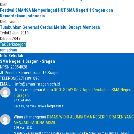
Oleh :
Festival SMANSA Memperingati HUT SMA Negeri 1 Sragen dan
Kemerdekaan Indonesia
Oleh : admin
Tumbuhkan Generasi Cerdas Melalui Budaya Membaca
Terbit
2 Juni 2019
Dibaca
784 x
Tak Berkategori
ramadhan
Info Sekolah
SMA Negeri 1 Sragen - Sragen
NPSN
20354028
Jl. Perintis Kemerdekaan 16 Sragen
TELEPON
(0271) 891096
EMAIL
info@sman1sragen.sch.id
Rocky
mengenai
Acara ROOTS DAY Ke-2 Agen Perubahan SMA Negeri
1 Sragen
27 April 2025
Kelass, banyak siswa berprestasi
Winarsih
mengenai
DIMAS WIDHI ALUMNI SMA NEGERI 1 SRAGEN YANG
MENJADI TARUNA AKMIL
5 Oktober 2022
Mantap keren poll smoga putra sy nyusul juga ke Akmil ya mas Dimas...bravo