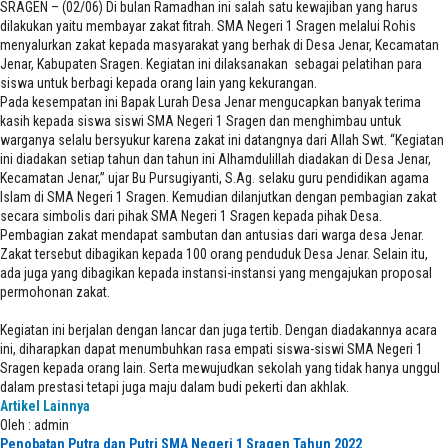
SRAGEN – (02/06) Di bulan Ramadhan ini salah satu kewajiban yang harus
dilakukan yaitu membayar zakat fitrah. SMA Negeri 1 Sragen melalui Rohis
menyalurkan zakat kepada masyarakat yang berhak di Desa Jenar, Kecamatan
Jenar, Kabupaten Sragen. Kegiatan ini dilaksanakan sebagai pelatihan para
siswa untuk berbagi kepada orang lain yang kekurangan.
Pada kesempatan ini Bapak Lurah Desa Jenar mengucapkan banyak terima
kasih kepada siswa siswi SMA Negeri 1 Sragen dan menghimbau untuk
warganya selalu bersyukur karena zakat ini datangnya dari Allah Swt. “Kegiatan
ini diadakan setiap tahun dan tahun ini Alhamdulillah diadakan di Desa Jenar,
Kecamatan Jenar,” ujar Bu Pursugiyanti, S.Ag. selaku guru pendidikan agama
Islam di SMA Negeri 1 Sragen. Kemudian dilanjutkan dengan pembagian zakat
secara simbolis dari pihak SMA Negeri 1 Sragen kepada pihak Desa.
Pembagian zakat mendapat sambutan dan antusias dari warga desa Jenar.
Zakat tersebut dibagikan kepada 100 orang penduduk Desa Jenar. Selain itu,
ada juga yang dibagikan kepada instansi-instansi yang mengajukan proposal
permohonan zakat.
Kegiatan ini berjalan dengan lancar dan juga tertib. Dengan diadakannya acara
ini, diharapkan dapat menumbuhkan rasa empati siswa-siswi SMA Negeri 1
Sragen kepada orang lain. Serta mewujudkan sekolah yang tidak hanya unggul
dalam prestasi tetapi juga maju dalam budi pekerti dan akhlak.
Artikel Lainnya
Oleh : admin
Penobatan Putra dan Putri SMA Negeri 1 Sragen Tahun 2022