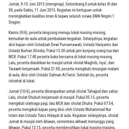
Jumat, 9-10 Juni 2015 (menginap). Gelombang II untuk kelas XI dan
XII, pada Sabtu, 11 Juni 2015. Kegiatan ini bertujuan untuk
meningkatkan kualitas iman & taqwa seluruh siswa SMA Negeri 1
Sragen.
Kamis (9/6), peserta langsung menuju lokal masing-masing,
kemudian ke aula untuk pembukaan kegiatan. Selanjutnya, kegiatan
diisi kajian oleh Ustadzah Dewi Purnamawati, Ustadz Hariyanto dan
Ustadz Burhan Shodiq. Pukul 15.30 untuk jam kunjung orang tua dan
MCK. Pukul 17.40 peserta buka bersama di lokal masing-masing.
Lalu, peserta diarahkan ke masjid untuk sholat Maghrib, Isya’, dan
Tarawih berjamaah. Pukul 21.00, peserta mengikuti renungan malam
di aula, diisi oleh Ustadz Salman Al Farisi. Setelah itu, peserta
istirahat di lokal.
Jumat (10/6), peserta dibangunkan untuk sholat Tahajjud dan sahur.
Lalu, sholat Shubuh berjamaah di masjid. Pukul 05.15, peserta
mengikuti olahraga pagi, lalu MCK dan sholat Dhuha. Pukul 07.54,
peserta mengikuti kajian yang diisi oleh Ustadz Muhammad Nur
Islam dan Ustadz Tulus Hidayat di aula. Kegiatan selanjutnya, sholat
Jumat di masjid oleh ikhwan, sementara akhwat menunggu yang
ikhwan. Pukul 13.15, peserta membersihkan lokal masing-masing,