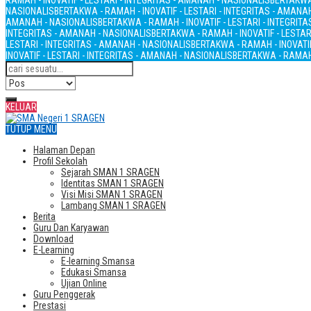
RAMAH - INOVATIF - LESTARI - INTEGRITAS - AMANAH - NASIONALIS
BERTAKWA 
NASIONALIS
BERTAKWA - RAMAH - INOVATIF - LESTARI - INTEGRITAS - AMANA
AMANAH - NASIONALIS
BERTAKWA - RAMAH - INOVATIF - LESTARI - INTEGRIT
INTEGRITAS - AMANAH - NASIONALIS
BERTAKWA - RAMAH - INOVATIF - LESTAR
LESTARI - INTEGRITAS - AMANAH - NASIONALIS
BERTAKWA - RAMAH - INOVATIF
INOVATIF - LESTARI - INTEGRITAS - AMANAH - NASIONALIS
BERTAKWA - RAMAH 
KELUAR
TUTUP MENU
Halaman Depan
Profil Sekolah
Sejarah SMAN 1 SRAGEN
Identitas SMAN 1 SRAGEN
Visi Misi SMAN 1 SRAGEN
Lambang SMAN 1 SRAGEN
Berita
Guru Dan Karyawan
Download
E-Learning
E-learning Smansa
Edukasi Smansa
Ujian Online
Guru Penggerak
Prestasi