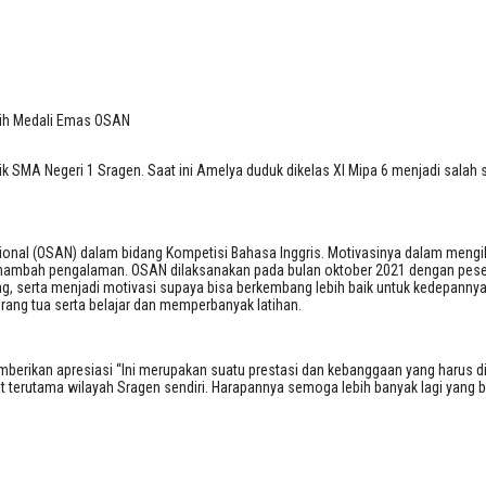
eraih Medali Emas OSAN
aih Medali Emas OSAN
k SMA Negeri 1 Sragen. Saat ini Amelya duduk dikelas XI Mipa 6 menjadi salah
onal (OSAN) dalam bidang Kompetisi Bahasa Inggris. Motivasinya dalam mengik
ah pengalaman. OSAN dilaksanakan pada bulan oktober 2021 dengan peserta da
, serta menjadi motivasi supaya bisa berkembang lebih baik untuk kedepannya 
ang tua serta belajar dan memperbanyak latihan.
berikan apresiasi “Ini merupakan suatu prestasi dan kebanggaan yang harus dim
 terutama wilayah Sragen sendiri. Harapannya semoga lebih banyak lagi yang