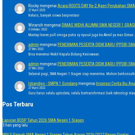
Rocky
mengenai
Acara ROOTS DAY Ke-2 Agen Perubahan SMA 
27 April 2025
Kelass, banyak siswa berprestasi
Winarsih
mengenai
DIMAS WIDHI ALUMNI SMA NEGERI 1 SRA
5 Oktober 2022
Mantap keren poll smoga putra sy nyusul juga ke Akmil ya mas Dimas..
admin
mengenai
PENERIMAN PESERTA DIDIK BARU (PPDB) SM
27 Mei 2022
Bisa menemui Wakil Kepala Bidang Kesiswaan.
admin
mengenai
PENERIMAN PESERTA DIDIK BARU (PPDB) SM
27 Mei 2022
Selamat pagi, SMA Negeri 1 Sragen siap menerima. Mohon berkonsult
Isbandiyo - SMPN 1 Gondang
mengenai
Inspirasi Cerita Ibu 
27 April 2022
Guru harus selalu uptodate, selalu bertransformasi baik teknologi ma
Pos Terbaru
Laporan BOSP Tahun 2026 SMA Negeri 1 Sragen
3 hari yang lalu
MPLS Ramah SMA Negeri 1 Sragen Tahun Ajaran 2026/2027 Resmi Digelar