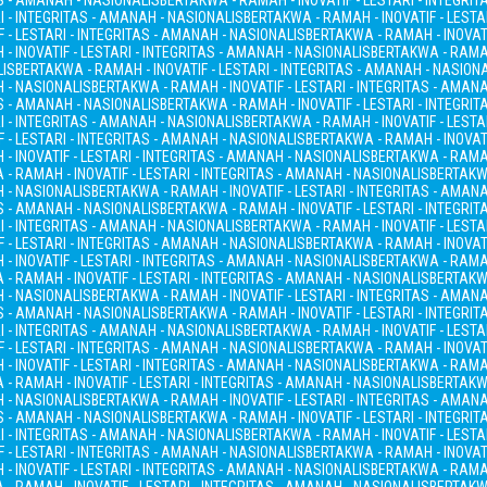
AS - AMANAH - NASIONALIS
BERTAKWA - RAMAH - INOVATIF - LESTARI - INTEGRI
I - INTEGRITAS - AMANAH - NASIONALIS
BERTAKWA - RAMAH - INOVATIF - LESTA
 - LESTARI - INTEGRITAS - AMANAH - NASIONALIS
BERTAKWA - RAMAH - INOVATI
- INOVATIF - LESTARI - INTEGRITAS - AMANAH - NASIONALIS
BERTAKWA - RAMAH
LIS
BERTAKWA - RAMAH - INOVATIF - LESTARI - INTEGRITAS - AMANAH - NASION
H - NASIONALIS
BERTAKWA - RAMAH - INOVATIF - LESTARI - INTEGRITAS - AMAN
AS - AMANAH - NASIONALIS
BERTAKWA - RAMAH - INOVATIF - LESTARI - INTEGRI
I - INTEGRITAS - AMANAH - NASIONALIS
BERTAKWA - RAMAH - INOVATIF - LESTA
 - LESTARI - INTEGRITAS - AMANAH - NASIONALIS
BERTAKWA - RAMAH - INOVATI
- INOVATIF - LESTARI - INTEGRITAS - AMANAH - NASIONALIS
BERTAKWA - RAMAH
- RAMAH - INOVATIF - LESTARI - INTEGRITAS - AMANAH - NASIONALIS
BERTAKWA
H - NASIONALIS
BERTAKWA - RAMAH - INOVATIF - LESTARI - INTEGRITAS - AMAN
AS - AMANAH - NASIONALIS
BERTAKWA - RAMAH - INOVATIF - LESTARI - INTEGRI
I - INTEGRITAS - AMANAH - NASIONALIS
BERTAKWA - RAMAH - INOVATIF - LESTA
 - LESTARI - INTEGRITAS - AMANAH - NASIONALIS
BERTAKWA - RAMAH - INOVATI
- INOVATIF - LESTARI - INTEGRITAS - AMANAH - NASIONALIS
BERTAKWA - RAMAH
- RAMAH - INOVATIF - LESTARI - INTEGRITAS - AMANAH - NASIONALIS
BERTAKWA
H - NASIONALIS
BERTAKWA - RAMAH - INOVATIF - LESTARI - INTEGRITAS - AMAN
AS - AMANAH - NASIONALIS
BERTAKWA - RAMAH - INOVATIF - LESTARI - INTEGRI
I - INTEGRITAS - AMANAH - NASIONALIS
BERTAKWA - RAMAH - INOVATIF - LESTA
 - LESTARI - INTEGRITAS - AMANAH - NASIONALIS
BERTAKWA - RAMAH - INOVATI
- INOVATIF - LESTARI - INTEGRITAS - AMANAH - NASIONALIS
BERTAKWA - RAMAH
- RAMAH - INOVATIF - LESTARI - INTEGRITAS - AMANAH - NASIONALIS
BERTAKWA
H - NASIONALIS
BERTAKWA - RAMAH - INOVATIF - LESTARI - INTEGRITAS - AMAN
AS - AMANAH - NASIONALIS
BERTAKWA - RAMAH - INOVATIF - LESTARI - INTEGRI
I - INTEGRITAS - AMANAH - NASIONALIS
BERTAKWA - RAMAH - INOVATIF - LESTA
 - LESTARI - INTEGRITAS - AMANAH - NASIONALIS
BERTAKWA - RAMAH - INOVATI
- INOVATIF - LESTARI - INTEGRITAS - AMANAH - NASIONALIS
BERTAKWA - RAMAH