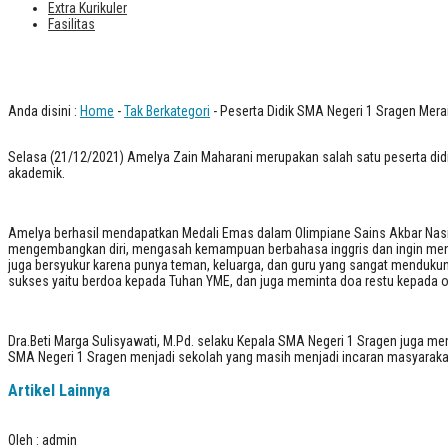
Extra Kurikuler
Fasilitas
Peserta Didik SMA Negeri 1 Sragen M
Anda disini :
Home
-
Tak Berkategori
- Peserta Didik SMA Negeri 1 Sragen Mer
Selasa (21/12/2021) Amelya Zain Maharani merupakan salah satu peserta didi
akademik.
Amelya berhasil mendapatkan Medali Emas dalam Olimpiane Sains Akbar Nasi
mengembangkan diri, mengasah kemampuan berbahasa inggris dan ingin menamb
juga bersyukur karena punya teman, keluarga, dan guru yang sangat mendukung
sukses yaitu berdoa kepada Tuhan YME, dan juga meminta doa restu kepada or
Dra.Beti Marga Sulisyawati, M.Pd. selaku Kepala SMA Negeri 1 Sragen juga mem
SMA Negeri 1 Sragen menjadi sekolah yang masih menjadi incaran masyarakat
Artikel Lainnya
Oleh : admin