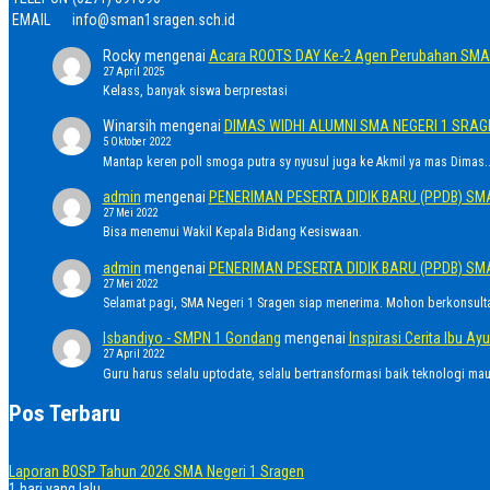
EMAIL
info@sman1sragen.sch.id
Rocky
mengenai
Acara ROOTS DAY Ke-2 Agen Perubahan SMA 
27 April 2025
Kelass, banyak siswa berprestasi
Winarsih
mengenai
DIMAS WIDHI ALUMNI SMA NEGERI 1 SRA
5 Oktober 2022
Mantap keren poll smoga putra sy nyusul juga ke Akmil ya mas Dimas..
admin
mengenai
PENERIMAN PESERTA DIDIK BARU (PPDB) SM
27 Mei 2022
Bisa menemui Wakil Kepala Bidang Kesiswaan.
admin
mengenai
PENERIMAN PESERTA DIDIK BARU (PPDB) SM
27 Mei 2022
Selamat pagi, SMA Negeri 1 Sragen siap menerima. Mohon berkonsult
Isbandiyo - SMPN 1 Gondang
mengenai
Inspirasi Cerita Ibu 
27 April 2022
Guru harus selalu uptodate, selalu bertransformasi baik teknologi ma
Pos Terbaru
Laporan BOSP Tahun 2026 SMA Negeri 1 Sragen
1 hari yang lalu