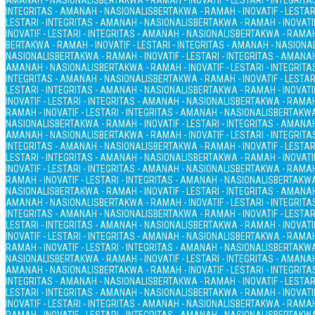
AMANAH - NASIONALIS
BERTAKWA - RAMAH - INOVATIF - LESTARI - INTEGRIT
INTEGRITAS - AMANAH - NASIONALIS
BERTAKWA - RAMAH - INOVATIF - LESTAR
LESTARI - INTEGRITAS - AMANAH - NASIONALIS
BERTAKWA - RAMAH - INOVATIF
INOVATIF - LESTARI - INTEGRITAS - AMANAH - NASIONALIS
BERTAKWA - RAMAH 
BERTAKWA - RAMAH - INOVATIF - LESTARI - INTEGRITAS - AMANAH - NASIONA
NASIONALIS
BERTAKWA - RAMAH - INOVATIF - LESTARI - INTEGRITAS - AMANA
AMANAH - NASIONALIS
BERTAKWA - RAMAH - INOVATIF - LESTARI - INTEGRIT
INTEGRITAS - AMANAH - NASIONALIS
BERTAKWA - RAMAH - INOVATIF - LESTAR
LESTARI - INTEGRITAS - AMANAH - NASIONALIS
BERTAKWA - RAMAH - INOVATIF
INOVATIF - LESTARI - INTEGRITAS - AMANAH - NASIONALIS
BERTAKWA - RAMAH 
RAMAH - INOVATIF - LESTARI - INTEGRITAS - AMANAH - NASIONALIS
BERTAKWA 
NASIONALIS
BERTAKWA - RAMAH - INOVATIF - LESTARI - INTEGRITAS - AMANA
AMANAH - NASIONALIS
BERTAKWA - RAMAH - INOVATIF - LESTARI - INTEGRIT
INTEGRITAS - AMANAH - NASIONALIS
BERTAKWA - RAMAH - INOVATIF - LESTAR
LESTARI - INTEGRITAS - AMANAH - NASIONALIS
BERTAKWA - RAMAH - INOVATIF
INOVATIF - LESTARI - INTEGRITAS - AMANAH - NASIONALIS
BERTAKWA - RAMAH 
RAMAH - INOVATIF - LESTARI - INTEGRITAS - AMANAH - NASIONALIS
BERTAKWA 
NASIONALIS
BERTAKWA - RAMAH - INOVATIF - LESTARI - INTEGRITAS - AMANA
AMANAH - NASIONALIS
BERTAKWA - RAMAH - INOVATIF - LESTARI - INTEGRIT
INTEGRITAS - AMANAH - NASIONALIS
BERTAKWA - RAMAH - INOVATIF - LESTAR
LESTARI - INTEGRITAS - AMANAH - NASIONALIS
BERTAKWA - RAMAH - INOVATIF
INOVATIF - LESTARI - INTEGRITAS - AMANAH - NASIONALIS
BERTAKWA - RAMAH 
RAMAH - INOVATIF - LESTARI - INTEGRITAS - AMANAH - NASIONALIS
BERTAKWA 
NASIONALIS
BERTAKWA - RAMAH - INOVATIF - LESTARI - INTEGRITAS - AMANA
AMANAH - NASIONALIS
BERTAKWA - RAMAH - INOVATIF - LESTARI - INTEGRIT
INTEGRITAS - AMANAH - NASIONALIS
BERTAKWA - RAMAH - INOVATIF - LESTAR
LESTARI - INTEGRITAS - AMANAH - NASIONALIS
BERTAKWA - RAMAH - INOVATIF
INOVATIF - LESTARI - INTEGRITAS - AMANAH - NASIONALIS
BERTAKWA - RAMAH 