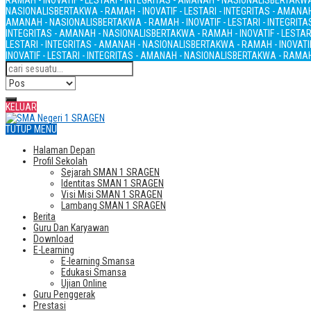
RAMAH - INOVATIF - LESTARI - INTEGRITAS - AMANAH - NASIONALIS
BERTAKWA 
NASIONALIS
BERTAKWA - RAMAH - INOVATIF - LESTARI - INTEGRITAS - AMANA
AMANAH - NASIONALIS
BERTAKWA - RAMAH - INOVATIF - LESTARI - INTEGRIT
INTEGRITAS - AMANAH - NASIONALIS
BERTAKWA - RAMAH - INOVATIF - LESTAR
LESTARI - INTEGRITAS - AMANAH - NASIONALIS
BERTAKWA - RAMAH - INOVATIF
INOVATIF - LESTARI - INTEGRITAS - AMANAH - NASIONALIS
BERTAKWA - RAMAH 
KELUAR
TUTUP MENU
Halaman Depan
Profil Sekolah
Sejarah SMAN 1 SRAGEN
Identitas SMAN 1 SRAGEN
Visi Misi SMAN 1 SRAGEN
Lambang SMAN 1 SRAGEN
Berita
Guru Dan Karyawan
Download
E-Learning
E-learning Smansa
Edukasi Smansa
Ujian Online
Guru Penggerak
Prestasi