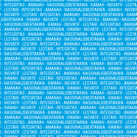
AS - AMANAH - NASIONALIS
BERTAKWA - RAMAH - INOVATIF - LESTARI - INTEGRI
I - INTEGRITAS - AMANAH - NASIONALIS
BERTAKWA - RAMAH - INOVATIF - LESTA
 - LESTARI - INTEGRITAS - AMANAH - NASIONALIS
BERTAKWA - RAMAH - INOVATI
- INOVATIF - LESTARI - INTEGRITAS - AMANAH - NASIONALIS
BERTAKWA - RAMAH
LIS
BERTAKWA - RAMAH - INOVATIF - LESTARI - INTEGRITAS - AMANAH - NASION
H - NASIONALIS
BERTAKWA - RAMAH - INOVATIF - LESTARI - INTEGRITAS - AMAN
AS - AMANAH - NASIONALIS
BERTAKWA - RAMAH - INOVATIF - LESTARI - INTEGRI
I - INTEGRITAS - AMANAH - NASIONALIS
BERTAKWA - RAMAH - INOVATIF - LESTA
 - LESTARI - INTEGRITAS - AMANAH - NASIONALIS
BERTAKWA - RAMAH - INOVATI
- INOVATIF - LESTARI - INTEGRITAS - AMANAH - NASIONALIS
BERTAKWA - RAMAH
- RAMAH - INOVATIF - LESTARI - INTEGRITAS - AMANAH - NASIONALIS
BERTAKWA
H - NASIONALIS
BERTAKWA - RAMAH - INOVATIF - LESTARI - INTEGRITAS - AMAN
AS - AMANAH - NASIONALIS
BERTAKWA - RAMAH - INOVATIF - LESTARI - INTEGRI
I - INTEGRITAS - AMANAH - NASIONALIS
BERTAKWA - RAMAH - INOVATIF - LESTA
 - LESTARI - INTEGRITAS - AMANAH - NASIONALIS
BERTAKWA - RAMAH - INOVATI
- INOVATIF - LESTARI - INTEGRITAS - AMANAH - NASIONALIS
BERTAKWA - RAMAH
- RAMAH - INOVATIF - LESTARI - INTEGRITAS - AMANAH - NASIONALIS
BERTAKWA
H - NASIONALIS
BERTAKWA - RAMAH - INOVATIF - LESTARI - INTEGRITAS - AMAN
AS - AMANAH - NASIONALIS
BERTAKWA - RAMAH - INOVATIF - LESTARI - INTEGRI
I - INTEGRITAS - AMANAH - NASIONALIS
BERTAKWA - RAMAH - INOVATIF - LESTA
 - LESTARI - INTEGRITAS - AMANAH - NASIONALIS
BERTAKWA - RAMAH - INOVATI
- INOVATIF - LESTARI - INTEGRITAS - AMANAH - NASIONALIS
BERTAKWA - RAMAH
- RAMAH - INOVATIF - LESTARI - INTEGRITAS - AMANAH - NASIONALIS
BERTAKWA
H - NASIONALIS
BERTAKWA - RAMAH - INOVATIF - LESTARI - INTEGRITAS - AMAN
AS - AMANAH - NASIONALIS
BERTAKWA - RAMAH - INOVATIF - LESTARI - INTEGRI
I - INTEGRITAS - AMANAH - NASIONALIS
BERTAKWA - RAMAH - INOVATIF - LESTA
 - LESTARI - INTEGRITAS - AMANAH - NASIONALIS
BERTAKWA - RAMAH - INOVATI
- INOVATIF - LESTARI - INTEGRITAS - AMANAH - NASIONALIS
BERTAKWA - RAMAH