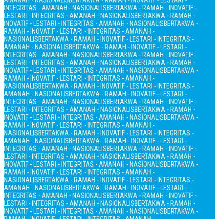
AMANAH - NASIONALIS
BERTAKWA - RAMAH - INOVATIF - LESTARI -
INTEGRITAS - AMANAH - NASIONALIS
BERTAKWA - RAMAH - INOVATIF -
LESTARI - INTEGRITAS - AMANAH - NASIONALIS
BERTAKWA - RAMAH -
INOVATIF - LESTARI - INTEGRITAS - AMANAH - NASIONALIS
BERTAKWA -
RAMAH - INOVATIF - LESTARI - INTEGRITAS - AMANAH -
NASIONALIS
BERTAKWA - RAMAH - INOVATIF - LESTARI - INTEGRITAS -
AMANAH - NASIONALIS
BERTAKWA - RAMAH - INOVATIF - LESTARI -
INTEGRITAS - AMANAH - NASIONALIS
BERTAKWA - RAMAH - INOVATIF -
LESTARI - INTEGRITAS - AMANAH - NASIONALIS
BERTAKWA - RAMAH -
INOVATIF - LESTARI - INTEGRITAS - AMANAH - NASIONALIS
BERTAKWA -
RAMAH - INOVATIF - LESTARI - INTEGRITAS - AMANAH -
NASIONALIS
BERTAKWA - RAMAH - INOVATIF - LESTARI - INTEGRITAS -
AMANAH - NASIONALIS
BERTAKWA - RAMAH - INOVATIF - LESTARI -
INTEGRITAS - AMANAH - NASIONALIS
BERTAKWA - RAMAH - INOVATIF -
LESTARI - INTEGRITAS - AMANAH - NASIONALIS
BERTAKWA - RAMAH -
INOVATIF - LESTARI - INTEGRITAS - AMANAH - NASIONALIS
BERTAKWA -
RAMAH - INOVATIF - LESTARI - INTEGRITAS - AMANAH -
NASIONALIS
BERTAKWA - RAMAH - INOVATIF - LESTARI - INTEGRITAS -
AMANAH - NASIONALIS
BERTAKWA - RAMAH - INOVATIF - LESTARI -
INTEGRITAS - AMANAH - NASIONALIS
BERTAKWA - RAMAH - INOVATIF -
LESTARI - INTEGRITAS - AMANAH - NASIONALIS
BERTAKWA - RAMAH -
INOVATIF - LESTARI - INTEGRITAS - AMANAH - NASIONALIS
BERTAKWA -
RAMAH - INOVATIF - LESTARI - INTEGRITAS - AMANAH -
NASIONALIS
BERTAKWA - RAMAH - INOVATIF - LESTARI - INTEGRITAS -
AMANAH - NASIONALIS
BERTAKWA - RAMAH - INOVATIF - LESTARI -
INTEGRITAS - AMANAH - NASIONALIS
BERTAKWA - RAMAH - INOVATIF -
LESTARI - INTEGRITAS - AMANAH - NASIONALIS
BERTAKWA - RAMAH -
INOVATIF - LESTARI - INTEGRITAS - AMANAH - NASIONALIS
BERTAKWA -