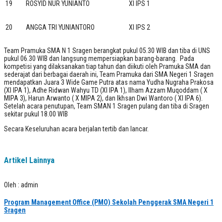
19
ROSYID NUR YUNIANTO
XI IPS 1
20
ANGGA TRI YUNIANTORO
XI IPS 2
Team Pramuka SMA N 1 Sragen berangkat pukul 05.30 WIB dan tiba di UNS
pukul 06.30 WIB dan langsung mempersiapkan barang-barang. Pada
kompetisi yang dilaksanakan tiap tahun dan diikuti oleh Pramuka SMA dan
sederajat dari berbagai daerah ini, Team Pramuka dari SMA Negeri 1 Sragen
mendapatkan Juara 3 Wide Game Putra atas nama Yudha Nugraha Prakosa
(XI IPA 1), Adhe Ridwan Wahyu TD (XI IPA 1), Ilham Azzam Muqoddam ( X
MIPA 3), Harun Arwanto ( X MIPA 2), dan Ikhsan Dwi Wantoro ( XI IPA 6).
Setelah acara penutupan, Team SMAN 1 Sragen pulang dan tiba di Sragen
sekitar pukul 18.00 WIB
Secara Keseluruhan acara berjalan tertib dan lancar.
Artikel Lainnya
Oleh : admin
Program Management Office (PMO) Sekolah Penggerak SMA Negeri 1
Sragen