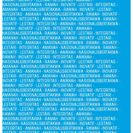
RAMAH - INOVATIF - LESTARI - INTEGRITAS - AMANAH -
NASIONALIS
BERTAKWA - RAMAH - INOVATIF - LESTARI - INTEGRITAS -
AMANAH - NASIONALIS
BERTAKWA - RAMAH - INOVATIF - LESTARI -
INTEGRITAS - AMANAH - NASIONALIS
BERTAKWA - RAMAH - INOVATIF -
LESTARI - INTEGRITAS - AMANAH - NASIONALIS
BERTAKWA - RAMAH -
INOVATIF - LESTARI - INTEGRITAS - AMANAH - NASIONALIS
BERTAKWA -
RAMAH - INOVATIF - LESTARI - INTEGRITAS - AMANAH -
NASIONALIS
BERTAKWA - RAMAH - INOVATIF - LESTARI - INTEGRITAS -
AMANAH - NASIONALIS
BERTAKWA - RAMAH - INOVATIF - LESTARI -
INTEGRITAS - AMANAH - NASIONALIS
BERTAKWA - RAMAH - INOVATIF -
LESTARI - INTEGRITAS - AMANAH - NASIONALIS
BERTAKWA - RAMAH -
INOVATIF - LESTARI - INTEGRITAS - AMANAH - NASIONALIS
BERTAKWA -
RAMAH - INOVATIF - LESTARI - INTEGRITAS - AMANAH -
NASIONALIS
BERTAKWA - RAMAH - INOVATIF - LESTARI - INTEGRITAS -
AMANAH - NASIONALIS
BERTAKWA - RAMAH - INOVATIF - LESTARI -
INTEGRITAS - AMANAH - NASIONALIS
BERTAKWA - RAMAH - INOVATIF -
LESTARI - INTEGRITAS - AMANAH - NASIONALIS
BERTAKWA - RAMAH -
INOVATIF - LESTARI - INTEGRITAS - AMANAH - NASIONALIS
BERTAKWA -
RAMAH - INOVATIF - LESTARI - INTEGRITAS - AMANAH -
NASIONALIS
BERTAKWA - RAMAH - INOVATIF - LESTARI - INTEGRITAS -
AMANAH - NASIONALIS
BERTAKWA - RAMAH - INOVATIF - LESTARI -
INTEGRITAS - AMANAH - NASIONALIS
BERTAKWA - RAMAH - INOVATIF -
LESTARI - INTEGRITAS - AMANAH - NASIONALIS
BERTAKWA - RAMAH -
INOVATIF - LESTARI - INTEGRITAS - AMANAH - NASIONALIS
BERTAKWA -
RAMAH - INOVATIF - LESTARI - INTEGRITAS - AMANAH -
NASIONALIS
BERTAKWA - RAMAH - INOVATIF - LESTARI - INTEGRITAS -
AMANAH - NASIONALIS
BERTAKWA - RAMAH - INOVATIF - LESTARI -
INTEGRITAS - AMANAH - NASIONALIS
BERTAKWA - RAMAH - INOVATIF -