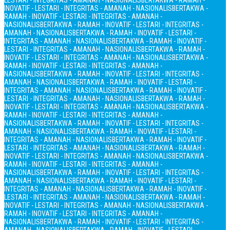
LESTARI - INTEGRITAS - AMANAH - NASIONALIS
BERTAKWA - RAMAH -
INOVATIF - LESTARI - INTEGRITAS - AMANAH - NASIONALIS
BERTAKWA -
RAMAH - INOVATIF - LESTARI - INTEGRITAS - AMANAH -
NASIONALIS
BERTAKWA - RAMAH - INOVATIF - LESTARI - INTEGRITAS -
AMANAH - NASIONALIS
BERTAKWA - RAMAH - INOVATIF - LESTARI -
INTEGRITAS - AMANAH - NASIONALIS
BERTAKWA - RAMAH - INOVATIF -
LESTARI - INTEGRITAS - AMANAH - NASIONALIS
BERTAKWA - RAMAH -
INOVATIF - LESTARI - INTEGRITAS - AMANAH - NASIONALIS
BERTAKWA -
RAMAH - INOVATIF - LESTARI - INTEGRITAS - AMANAH -
NASIONALIS
BERTAKWA - RAMAH - INOVATIF - LESTARI - INTEGRITAS -
AMANAH - NASIONALIS
BERTAKWA - RAMAH - INOVATIF - LESTARI -
INTEGRITAS - AMANAH - NASIONALIS
BERTAKWA - RAMAH - INOVATIF -
LESTARI - INTEGRITAS - AMANAH - NASIONALIS
BERTAKWA - RAMAH -
INOVATIF - LESTARI - INTEGRITAS - AMANAH - NASIONALIS
BERTAKWA -
RAMAH - INOVATIF - LESTARI - INTEGRITAS - AMANAH -
NASIONALIS
BERTAKWA - RAMAH - INOVATIF - LESTARI - INTEGRITAS -
AMANAH - NASIONALIS
BERTAKWA - RAMAH - INOVATIF - LESTARI -
INTEGRITAS - AMANAH - NASIONALIS
BERTAKWA - RAMAH - INOVATIF -
LESTARI - INTEGRITAS - AMANAH - NASIONALIS
BERTAKWA - RAMAH -
INOVATIF - LESTARI - INTEGRITAS - AMANAH - NASIONALIS
BERTAKWA -
RAMAH - INOVATIF - LESTARI - INTEGRITAS - AMANAH -
NASIONALIS
BERTAKWA - RAMAH - INOVATIF - LESTARI - INTEGRITAS -
AMANAH - NASIONALIS
BERTAKWA - RAMAH - INOVATIF - LESTARI -
INTEGRITAS - AMANAH - NASIONALIS
BERTAKWA - RAMAH - INOVATIF -
LESTARI - INTEGRITAS - AMANAH - NASIONALIS
BERTAKWA - RAMAH -
INOVATIF - LESTARI - INTEGRITAS - AMANAH - NASIONALIS
BERTAKWA -
RAMAH - INOVATIF - LESTARI - INTEGRITAS - AMANAH -
NASIONALIS
BERTAKWA - RAMAH - INOVATIF - LESTARI - INTEGRITAS -