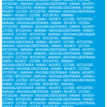
AMANAH - NASIONALIS
BERTAKWA - RAMAH - INOVATIF - LESTARI -
INTEGRITAS - AMANAH - NASIONALIS
BERTAKWA - RAMAH - INOVATIF -
LESTARI - INTEGRITAS - AMANAH - NASIONALIS
BERTAKWA - RAMAH -
INOVATIF - LESTARI - INTEGRITAS - AMANAH - NASIONALIS
BERTAKWA -
RAMAH - INOVATIF - LESTARI - INTEGRITAS - AMANAH -
NASIONALIS
BERTAKWA - RAMAH - INOVATIF - LESTARI - INTEGRITAS -
AMANAH - NASIONALIS
BERTAKWA - RAMAH - INOVATIF - LESTARI -
INTEGRITAS - AMANAH - NASIONALIS
BERTAKWA - RAMAH - INOVATIF -
LESTARI - INTEGRITAS - AMANAH - NASIONALIS
BERTAKWA - RAMAH -
INOVATIF - LESTARI - INTEGRITAS - AMANAH - NASIONALIS
BERTAKWA -
RAMAH - INOVATIF - LESTARI - INTEGRITAS - AMANAH -
NASIONALIS
BERTAKWA - RAMAH - INOVATIF - LESTARI - INTEGRITAS -
AMANAH - NASIONALIS
BERTAKWA - RAMAH - INOVATIF - LESTARI -
INTEGRITAS - AMANAH - NASIONALIS
BERTAKWA - RAMAH - INOVATIF -
LESTARI - INTEGRITAS - AMANAH - NASIONALIS
BERTAKWA - RAMAH -
INOVATIF - LESTARI - INTEGRITAS - AMANAH - NASIONALIS
BERTAKWA -
RAMAH - INOVATIF - LESTARI - INTEGRITAS - AMANAH -
NASIONALIS
BERTAKWA - RAMAH - INOVATIF - LESTARI - INTEGRITAS -
AMANAH - NASIONALIS
BERTAKWA - RAMAH - INOVATIF - LESTARI -
INTEGRITAS - AMANAH - NASIONALIS
BERTAKWA - RAMAH - INOVATIF -
LESTARI - INTEGRITAS - AMANAH - NASIONALIS
BERTAKWA - RAMAH -
INOVATIF - LESTARI - INTEGRITAS - AMANAH - NASIONALIS
BERTAKWA -
RAMAH - INOVATIF - LESTARI - INTEGRITAS - AMANAH -
NASIONALIS
BERTAKWA - RAMAH - INOVATIF - LESTARI - INTEGRITAS -
AMANAH - NASIONALIS
BERTAKWA - RAMAH - INOVATIF - LESTARI -
INTEGRITAS - AMANAH - NASIONALIS
BERTAKWA - RAMAH - INOVATIF -
LESTARI - INTEGRITAS - AMANAH - NASIONALIS
BERTAKWA - RAMAH -
INOVATIF - LESTARI - INTEGRITAS - AMANAH - NASIONALIS
BERTAKWA -