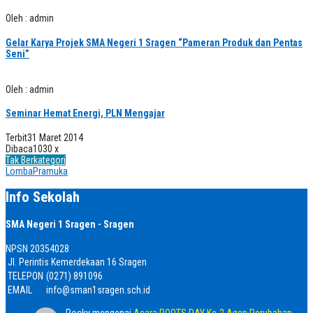
Oleh : admin
Gelar Karya Projek SMA Negeri 1 Sragen “Pameran Produk dan Pentas
Seni”
Oleh : admin
Seminar Hemat Energi, PLN Mengajar
Terbit
31 Maret 2014
Dibaca
1030 x
Tak Berkategori
Lomba
Pramuka
Info Sekolah
SMA Negeri 1 Sragen - Sragen
NPSN
20354028
Jl. Perintis Kemerdekaan 16 Sragen
TELEPON
(0271) 891096
EMAIL
info@sman1sragen.sch.id
Rocky
mengenai
Acara ROOTS DAY Ke-2 Agen Perubahan