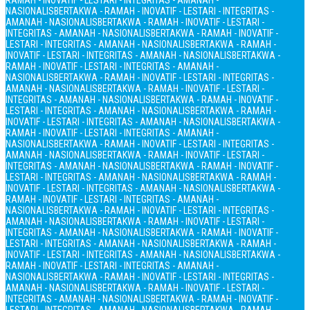
RAMAH - INOVATIF - LESTARI - INTEGRITAS - AMANAH -
NASIONALIS
BERTAKWA - RAMAH - INOVATIF - LESTARI - INTEGRITAS -
AMANAH - NASIONALIS
BERTAKWA - RAMAH - INOVATIF - LESTARI -
INTEGRITAS - AMANAH - NASIONALIS
BERTAKWA - RAMAH - INOVATIF -
LESTARI - INTEGRITAS - AMANAH - NASIONALIS
BERTAKWA - RAMAH -
INOVATIF - LESTARI - INTEGRITAS - AMANAH - NASIONALIS
BERTAKWA -
RAMAH - INOVATIF - LESTARI - INTEGRITAS - AMANAH -
NASIONALIS
BERTAKWA - RAMAH - INOVATIF - LESTARI - INTEGRITAS -
AMANAH - NASIONALIS
BERTAKWA - RAMAH - INOVATIF - LESTARI -
INTEGRITAS - AMANAH - NASIONALIS
BERTAKWA - RAMAH - INOVATIF -
LESTARI - INTEGRITAS - AMANAH - NASIONALIS
BERTAKWA - RAMAH -
INOVATIF - LESTARI - INTEGRITAS - AMANAH - NASIONALIS
BERTAKWA -
RAMAH - INOVATIF - LESTARI - INTEGRITAS - AMANAH -
NASIONALIS
BERTAKWA - RAMAH - INOVATIF - LESTARI - INTEGRITAS -
AMANAH - NASIONALIS
BERTAKWA - RAMAH - INOVATIF - LESTARI -
INTEGRITAS - AMANAH - NASIONALIS
BERTAKWA - RAMAH - INOVATIF -
LESTARI - INTEGRITAS - AMANAH - NASIONALIS
BERTAKWA - RAMAH -
INOVATIF - LESTARI - INTEGRITAS - AMANAH - NASIONALIS
BERTAKWA -
RAMAH - INOVATIF - LESTARI - INTEGRITAS - AMANAH -
NASIONALIS
BERTAKWA - RAMAH - INOVATIF - LESTARI - INTEGRITAS -
AMANAH - NASIONALIS
BERTAKWA - RAMAH - INOVATIF - LESTARI -
INTEGRITAS - AMANAH - NASIONALIS
BERTAKWA - RAMAH - INOVATIF -
LESTARI - INTEGRITAS - AMANAH - NASIONALIS
BERTAKWA - RAMAH -
INOVATIF - LESTARI - INTEGRITAS - AMANAH - NASIONALIS
BERTAKWA -
RAMAH - INOVATIF - LESTARI - INTEGRITAS - AMANAH -
NASIONALIS
BERTAKWA - RAMAH - INOVATIF - LESTARI - INTEGRITAS -
AMANAH - NASIONALIS
BERTAKWA - RAMAH - INOVATIF - LESTARI -
INTEGRITAS - AMANAH - NASIONALIS
BERTAKWA - RAMAH - INOVATIF -