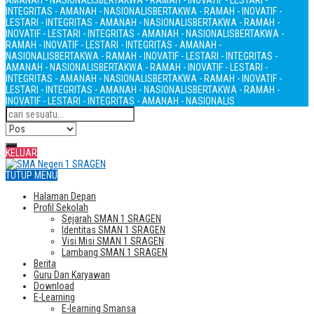
AMANAH - NASIONALIS
BERTAKWA - RAMAH - INOVATIF - LESTARI -
INTEGRITAS - AMANAH - NASIONALIS
BERTAKWA - RAMAH - INOVATIF -
LESTARI - INTEGRITAS - AMANAH - NASIONALIS
BERTAKWA - RAMAH -
INOVATIF - LESTARI - INTEGRITAS - AMANAH - NASIONALIS
BERTAKWA -
RAMAH - INOVATIF - LESTARI - INTEGRITAS - AMANAH -
NASIONALIS
BERTAKWA - RAMAH - INOVATIF - LESTARI - INTEGRITAS -
AMANAH - NASIONALIS
BERTAKWA - RAMAH - INOVATIF - LESTARI -
INTEGRITAS - AMANAH - NASIONALIS
BERTAKWA - RAMAH - INOVATIF -
LESTARI - INTEGRITAS - AMANAH - NASIONALIS
BERTAKWA - RAMAH -
INOVATIF - LESTARI - INTEGRITAS - AMANAH - NASIONALIS
KELUAR
TUTUP MENU
Halaman Depan
Profil Sekolah
Sejarah SMAN 1 SRAGEN
Identitas SMAN 1 SRAGEN
Visi Misi SMAN 1 SRAGEN
Lambang SMAN 1 SRAGEN
Berita
Guru Dan Karyawan
Download
E-Learning
E-learning Smansa