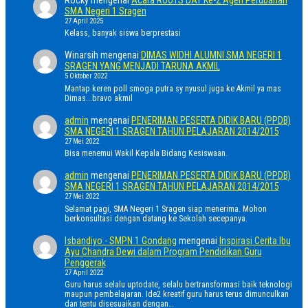
SMA Negeri 1 Sragen
27 April 2025
Kelass, banyak siswa berprestasi
Winarsih
mengenai
DIMAS WIDHI ALUMNI SMA NEGERI 1
SRAGEN YANG MENJADI TARUNA AKMIL
5 Oktober 2022
Mantap keren poll smoga putra sy nyusul juga ke Akmil ya mas
Dimas...bravo akmil
admin
mengenai
PENERIMAN PESERTA DIDIK BARU (PPDB)
SMA NEGERI 1 SRAGEN TAHUN PELAJARAN 2014/2015
27 Mei 2022
Bisa menemui Wakil Kepala Bidang Kesiswaan.
admin
mengenai
PENERIMAN PESERTA DIDIK BARU (PPDB)
SMA NEGERI 1 SRAGEN TAHUN PELAJARAN 2014/2015
27 Mei 2022
Selamat pagi, SMA Negeri 1 Sragen siap menerima. Mohon
berkonsultasi dengan datang ke Sekolah secepanya.
Isbandiyo - SMPN 1 Gondang
mengenai
Inspirasi Cerita Ibu
Ayu Chandra Dewi dalam Program Pendidikan Guru
Penggerak
27 April 2022
Guru harus selalu uptodate, selalu bertransformasi baik teknologi
maupun pembelajaran. Ide2 kreatif guru harus terus dimunculkan
dan tentu disesuaikan dengan…