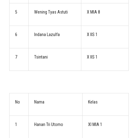
5
Wening Tyas Astuti
X MIA 8
6
Indana Lazulfa
X IIS 1
7
Tsintani
X IIS 1
No
Nama
Kelas
1
Hanan Tri Utomo
XI MIA 1