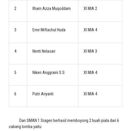
2
Ilham Azza Muqoddam
XI MIA 2
3
Emir Miftachul Huda
XI MIA 4
4
Nenti Nelasari
XI MIA 3
5
Niken Anggraini S S
XI MIA 4
6
Putri Ariyanti
XI MIA 4
Dan SMAN 1 Sragen berhasil memboyong 2 buah piala dari 6
cabang lomba yaitu: