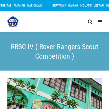
 - AMANAH - NASIONALIS
BERTAKWA - RAMAH - INOVATIF - LESTARI - INTEGRITA
RRSC IV ( Rover Rangers Scout
Competition )