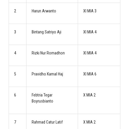
2
Harun Arwanto
XI MIA 3
3
Bintang Satriyo Aji
XI MIA 4
4
Rizki Nur Romadhon
XI MIA 4
5
Pravidho Kamal Haj
XI MIA 6
6
Febtria Tegar
X MIA 2
Boyrusbianto
7
Rahmad Catur Latif
X MIA 2