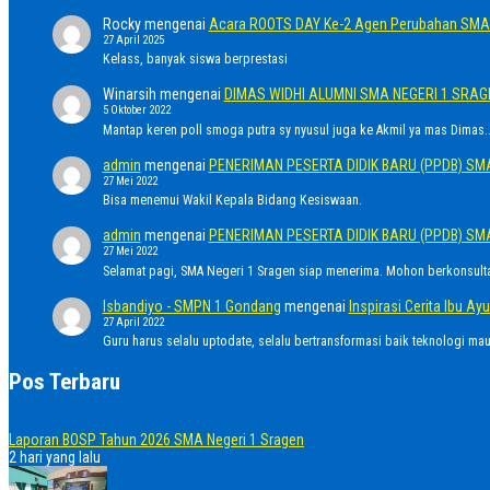
Rocky
mengenai
Acara ROOTS DAY Ke-2 Agen Perubahan SMA 
27 April 2025
Kelass, banyak siswa berprestasi
Winarsih
mengenai
DIMAS WIDHI ALUMNI SMA NEGERI 1 SRA
5 Oktober 2022
Mantap keren poll smoga putra sy nyusul juga ke Akmil ya mas Dimas..
admin
mengenai
PENERIMAN PESERTA DIDIK BARU (PPDB) SM
27 Mei 2022
Bisa menemui Wakil Kepala Bidang Kesiswaan.
admin
mengenai
PENERIMAN PESERTA DIDIK BARU (PPDB) SM
27 Mei 2022
Selamat pagi, SMA Negeri 1 Sragen siap menerima. Mohon berkonsult
Isbandiyo - SMPN 1 Gondang
mengenai
Inspirasi Cerita Ibu 
27 April 2022
Guru harus selalu uptodate, selalu bertransformasi baik teknologi ma
Pos Terbaru
Laporan BOSP Tahun 2026 SMA Negeri 1 Sragen
2 hari yang lalu