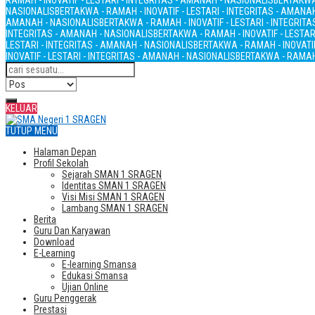
RAMAH - INOVATIF - LESTARI - INTEGRITAS - AMANAH - NASIONALIS
BERTAKWA 
NASIONALIS
BERTAKWA - RAMAH - INOVATIF - LESTARI - INTEGRITAS - AMANA
AMANAH - NASIONALIS
BERTAKWA - RAMAH - INOVATIF - LESTARI - INTEGRIT
INTEGRITAS - AMANAH - NASIONALIS
BERTAKWA - RAMAH - INOVATIF - LESTAR
LESTARI - INTEGRITAS - AMANAH - NASIONALIS
BERTAKWA - RAMAH - INOVATIF
INOVATIF - LESTARI - INTEGRITAS - AMANAH - NASIONALIS
BERTAKWA - RAMAH 
KELUAR
TUTUP MENU
Halaman Depan
Profil Sekolah
Sejarah SMAN 1 SRAGEN
Identitas SMAN 1 SRAGEN
Visi Misi SMAN 1 SRAGEN
Lambang SMAN 1 SRAGEN
Berita
Guru Dan Karyawan
Download
E-Learning
E-learning Smansa
Edukasi Smansa
Ujian Online
Guru Penggerak
Prestasi