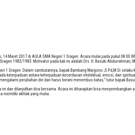
, 14 Maret 2017 di AULA SMA Negeri 1 Sragen. Acara mulai pada pukul 08.00 WIB 
ragen 1982/1983. Motivator pada kali ini adalah Drs. H. Basuki Abdurrahman, M
eri 1 Sragen. Dalam sambutannya, bapak Bambang Margono ,S.Pd,M.Si selaku k
ada keterpaduan antara keterpaduan kecerdasan intelektual, emosi, dan spiritual.
engalami perubahan diri dan harus berani menembus batas,” tutur bapak Basuki.
 ini dan dilanjutkan doa bersama. Acara ini diharapkan bisa menyeimbangkan a
a memiliki akhlak yang mulia.