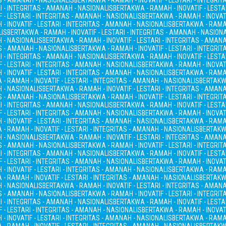
AS - AMANAH - NASIONALIS
BERTAKWA - RAMAH - INOVATIF - LESTARI - INTEGRI
I - INTEGRITAS - AMANAH - NASIONALIS
BERTAKWA - RAMAH - INOVATIF - LESTA
 - LESTARI - INTEGRITAS - AMANAH - NASIONALIS
BERTAKWA - RAMAH - INOVATI
- INOVATIF - LESTARI - INTEGRITAS - AMANAH - NASIONALIS
BERTAKWA - RAMAH
LIS
BERTAKWA - RAMAH - INOVATIF - LESTARI - INTEGRITAS - AMANAH - NASION
H - NASIONALIS
BERTAKWA - RAMAH - INOVATIF - LESTARI - INTEGRITAS - AMAN
AS - AMANAH - NASIONALIS
BERTAKWA - RAMAH - INOVATIF - LESTARI - INTEGRI
I - INTEGRITAS - AMANAH - NASIONALIS
BERTAKWA - RAMAH - INOVATIF - LESTA
 - LESTARI - INTEGRITAS - AMANAH - NASIONALIS
BERTAKWA - RAMAH - INOVATI
- INOVATIF - LESTARI - INTEGRITAS - AMANAH - NASIONALIS
BERTAKWA - RAMAH
- RAMAH - INOVATIF - LESTARI - INTEGRITAS - AMANAH - NASIONALIS
BERTAKWA
H - NASIONALIS
BERTAKWA - RAMAH - INOVATIF - LESTARI - INTEGRITAS - AMAN
AS - AMANAH - NASIONALIS
BERTAKWA - RAMAH - INOVATIF - LESTARI - INTEGRI
I - INTEGRITAS - AMANAH - NASIONALIS
BERTAKWA - RAMAH - INOVATIF - LESTA
 - LESTARI - INTEGRITAS - AMANAH - NASIONALIS
BERTAKWA - RAMAH - INOVATI
- INOVATIF - LESTARI - INTEGRITAS - AMANAH - NASIONALIS
BERTAKWA - RAMAH
- RAMAH - INOVATIF - LESTARI - INTEGRITAS - AMANAH - NASIONALIS
BERTAKWA
H - NASIONALIS
BERTAKWA - RAMAH - INOVATIF - LESTARI - INTEGRITAS - AMAN
AS - AMANAH - NASIONALIS
BERTAKWA - RAMAH - INOVATIF - LESTARI - INTEGRI
I - INTEGRITAS - AMANAH - NASIONALIS
BERTAKWA - RAMAH - INOVATIF - LESTA
 - LESTARI - INTEGRITAS - AMANAH - NASIONALIS
BERTAKWA - RAMAH - INOVATI
- INOVATIF - LESTARI - INTEGRITAS - AMANAH - NASIONALIS
BERTAKWA - RAMAH
- RAMAH - INOVATIF - LESTARI - INTEGRITAS - AMANAH - NASIONALIS
BERTAKWA
H - NASIONALIS
BERTAKWA - RAMAH - INOVATIF - LESTARI - INTEGRITAS - AMAN
AS - AMANAH - NASIONALIS
BERTAKWA - RAMAH - INOVATIF - LESTARI - INTEGRI
I - INTEGRITAS - AMANAH - NASIONALIS
BERTAKWA - RAMAH - INOVATIF - LESTA
 - LESTARI - INTEGRITAS - AMANAH - NASIONALIS
BERTAKWA - RAMAH - INOVATI
- INOVATIF - LESTARI - INTEGRITAS - AMANAH - NASIONALIS
BERTAKWA - RAMAH