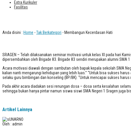
Extra Kurikuler
Fasilitas
Membangun Kecerdasan Hati
Anda disini :
Home
-
Tak Berkategori
- Membangun Kecerdasan Hati
SRAGEN – Telah dilaksanakan seminar motivasi untuk kelas XI pada hari Kamis
dipersembahkan oleh Brigade 83. Brigade 83 sendiri merupakan alumni SMA 1 S
Acara motivasi diawali dengan sambutan oleh bapak kepala sekolah SMA Neg
kalian nanti mengarungi kehidupan yang lebih luas.” “Untuk bisa sukses harus 
selaku guru bimbingan dan konseling (BP/BK). “Untuk mencapai sukses harus m
Pada akhir acara diadakan sesi renungan dosa – dosa serta kesalahan selama
sehingga bukan hanya pintar namun siswa siswi SMA Negeri 1 Sragen juga bis
Artikel Lainnya
Oleh : admin