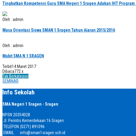
Tingkatkan Kompetensi Guru SMA Negeri 1 Sragen Adakan IHT Program
Oleh : admin
Masa Orientasi Siswa SMAN 1 Sragen Tahun Ajaran 2015/2016
Oleh : admin
Mabit SMA N 1 SRAGEN
Terbit
14 Maret 2017
Dibaca
772 x
Tak Berkategori
SEMINAR
Info Sekolah
SMA Negeri 1 Sragen - Sragen
NPSN
20354028
Jl. Perintis Kemerdekaan 16 Sragen
TELEPON
(0271) 891096
EMAIL
info@sman1sragen.sch.id