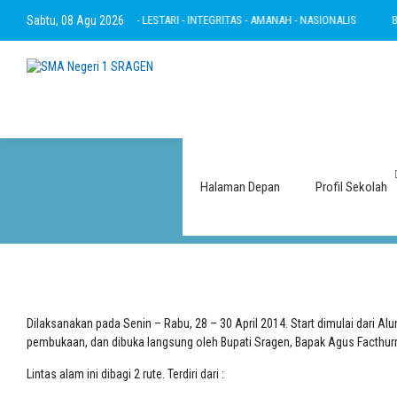
- RAMAH - INOVATIF - LESTARI - INTEGRITAS - AMANAH - NASIONALIS
Sabtu, 08 Agu 2026
BERTAKWA
LABS V
Halaman Depan
Profil Sekolah
Dilaksanakan pada Senin – Rabu, 28 – 30 April 2014. Start
di
mulai dari Al
pembukaan, dan dibuka langsung oleh Bupati Sragen
,
Bapak Agus Facthur
Lintas alam ini
dibagi
2
r
ute. Terdiri dari :