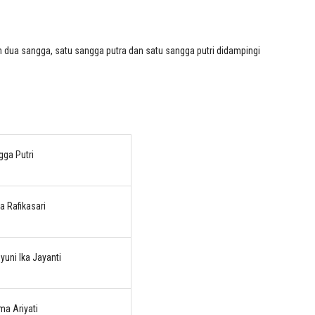
n
dua
sangga,
satu
s
angga
p
utra dan
satu
sangga putri
didampingi
ga Putri
na Rafikasari
uni Ika Jayanti
a Ariyati