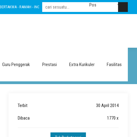
 - RAMAH - INOVATIF - LESTARI - INTEGRITAS - AMANAH - NASIONALIS
BERTAKW
UN 2014
Guru Penggerak
Prestasi
Extra Kurikuler
Fasilitas
Terbit
30 April 2014
Dibaca
1770 x