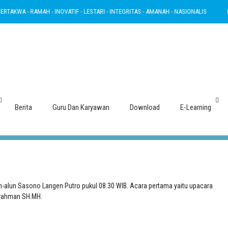
 - RAMAH - INOVATIF - LESTARI - INTEGRITAS - AMANAH - NASIONALIS
BERTAKWA
I (LINTAS ALAM BUMI SUKOWATI) TAH
Berita
Guru Dan Karyawan
Download
E-Learning
un-alun Sasono Langen Putro pukul 08.30 WIB. Acara pertama yaitu upacara
rahman SH
.
MH
.