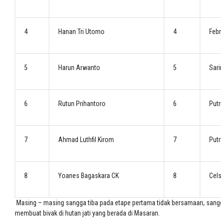
4
Hanan Tri Utomo
4
Feb
5
Harun Arwanto
5
Sari
6
Rutun Prihantoro
6
Putr
7
Ahmad Luthfil Kirom
7
Putr
8
Yoanes Bagaskara CK
8
Cel
Masing – masing sangga tiba pada etape pertama tidak bersamaan, sangga 
membuat bivak di hutan jati yang berada di Masaran.