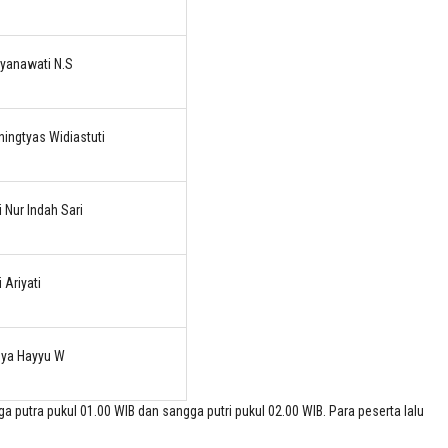
ryanawati N.S
ningtyas Widiastuti
i Nur Indah Sari
i Ariyati
sya Hayyu W
putra pukul 01.00 WIB dan sangga putri pukul 02.00 WIB. Para peserta lalu