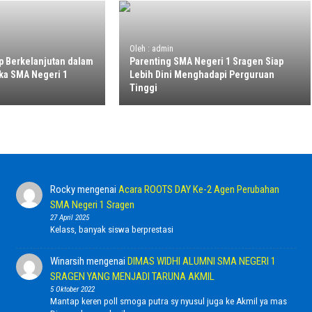
Oleh : admin
p Berkelanjutan dalam
Parenting SMA Negeri 1 Sragen Siap
ka SMA Negeri 1
Lebih Dini Menghadapi Perguruan
Tinggi
Rocky
mengenai
Acara ROOTS DAY Ke-2 Agen Perubahan
SMA Negeri 1 Sragen
27 April 2025
Kelass, banyak siswa berprestasi
Winarsih
mengenai
DIMAS WIDHI ALUMNI SMA NEGERI 1
SRAGEN YANG MENJADI TARUNA AKMIL
5 Oktober 2022
Mantap keren poll smoga putra sy nyusul juga ke Akmil ya mas