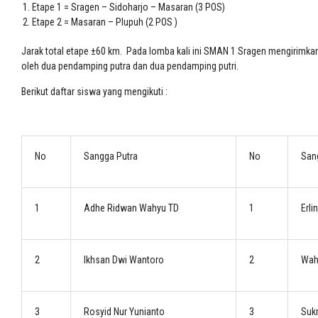
Etape 1 = Sragen – Sidoharjo – Masaran (3 POS)
Etape 2 = Masaran – Plupuh (2 POS )
Jarak total etape ±60
k
m. Pada lomba kali ini SMAN 1 Sragen mengirimka
oleh
dua
pendamping putra dan
dua
pendamping putri.
Berikut daftar siswa yang mengikuti :
No
Sangga Putra
No
Sang
1
Adhe Ridwan Wahyu TD
1
Erli
2
Ikhsan Dwi Wantoro
2
Wahy
3
Rosyid Nur Yunianto
3
Sukm