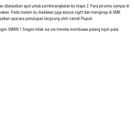
n dilanjutkan apel untuk pemberangkatan ke etape 2. Para peserta sampai di
, makan. Pada malam itu diadakan juga
wiyasa night
dan menginap di SMK
njutkan upacara penutupan langsung oleh
c
amat Plupuh.
ngen SMAN 1 Sragen tidak sia-sia
mereka
membawa pulang
tujuh
p
iala :