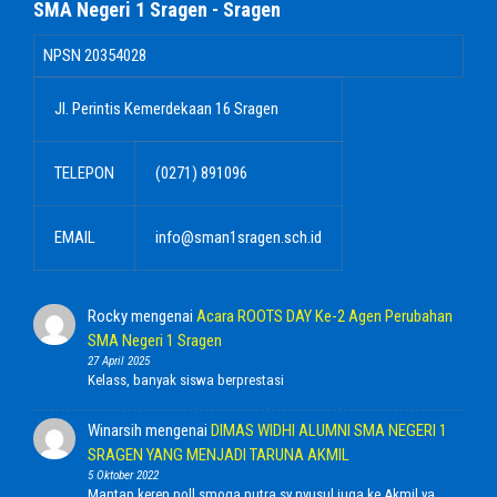
SMA Negeri 1 Sragen - Sragen
NPSN
20354028
Jl. Perintis Kemerdekaan 16 Sragen
TELEPON
(0271) 891096
EMAIL
info@sman1sragen.sch.id
Rocky
mengenai
Acara ROOTS DAY Ke-2 Agen Perubahan
SMA Negeri 1 Sragen
27 April 2025
Kelass, banyak siswa berprestasi
Winarsih
mengenai
DIMAS WIDHI ALUMNI SMA NEGERI 1
SRAGEN YANG MENJADI TARUNA AKMIL
5 Oktober 2022
Mantap keren poll smoga putra sy nyusul juga ke Akmil ya