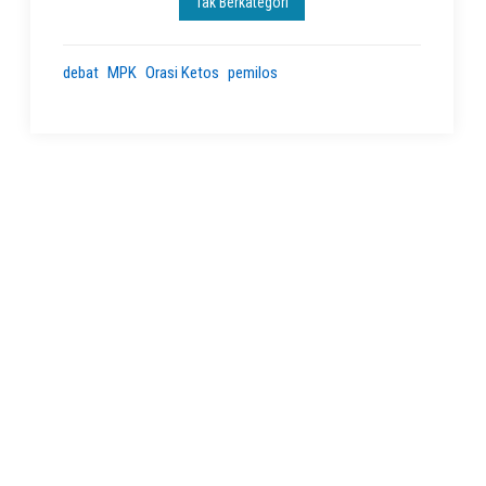
Tak Berkategori
debat
MPK
Orasi Ketos
pemilos