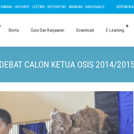
 LESTARI - INTEGRITAS - AMANAH - NASIONALIS
BERTAKWA - RAMAH - INOVATIF 
Berita
Guru Dan Karyawan
Download
E-Learning
DEBAT CALON KETUA OSIS 2014/201