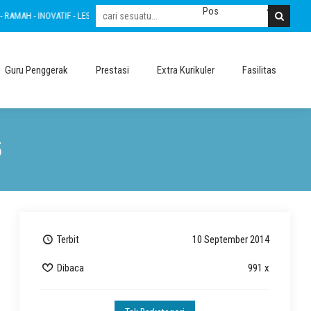
- LESTARI - INTEGRITAS - AMANAH - NASIONALIS
BERTAKWA - RAMAH - INOVATIF 
Guru Penggerak
Prestasi
Extra Kurikuler
Fasilitas
5
Terbit
10 September 2014
Dibaca
991 x