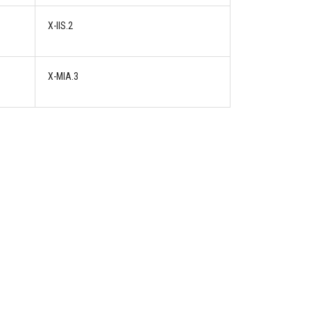
X-IIS.2
X-MIA.3