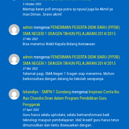
5 Oktober 2022
Mantap keren poll smoga putra sy nyusul juga ke Akmil ya
mas Dimas...bravo akmil
admin
mengenai
PENERIMAN PESERTA DIDIK BARU (PPDB)
SMA NEGERI 1 SRAGEN TAHUN PELAJARAN 2014/2015
27 Mei 2022
Bisa menemui Wakil Kepala Bidang Kesiswaan.
admin
mengenai
PENERIMAN PESERTA DIDIK BARU (PPDB)
SMA NEGERI 1 SRAGEN TAHUN PELAJARAN 2014/2015
27 Mei 2022
Selamat pagi, SMA Negeri 1 Sragen siap menerima. Mohon
berkonsultasi dengan datang ke Sekolah secepanya.
Isbandiyo - SMPN 1 Gondang
mengenai
Inspirasi Cerita Ibu
Ayu Chandra Dewi dalam Program Pendidikan Guru
Penggerak
27 April 2022
Guru harus selalu uptodate, selalu bertransformasi baik
teknologi maupun pembelajaran. Ide2 kreatif guru harus terus
dimunculkan dan tentu disesuaikan dengan…