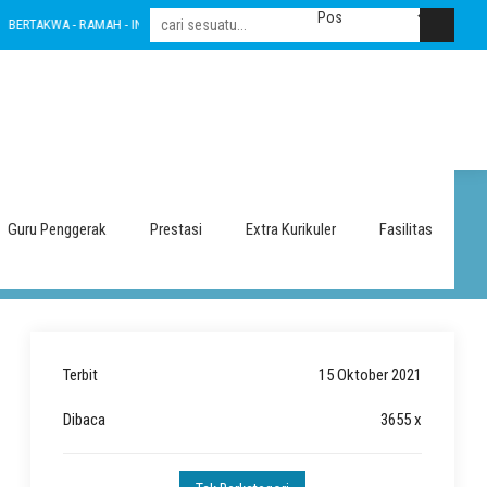
TAKWA - RAMAH - INOVATIF - LESTARI - INTEGRITAS - AMANAH - NASIONALIS
BER
Guru Penggerak
Prestasi
Extra Kurikuler
Fasilitas
Terbit
15 Oktober 2021
Dibaca
3655 x