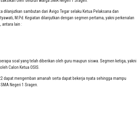
isaksikan oleh seluruh warga SMA Negeri 1 Sragen.
ta dilanjutkan sambutan dari Avigo Tegar selaku Ketua Pelaksana dan
tyawati, M.Pd. Kegiatan dilanjutkan dengan segmen pertama, yakni perkenalan
antara lain :
erapa soal yang telah diberikan oleh guru maupun siswa. Segmen ketiga, yakni
oleh Calon Ketua OSIS.
/2022 dapat mengemban amanah serta dapat bekerja nyata sehingga mampu
 SMA Negeri 1 Sragen.