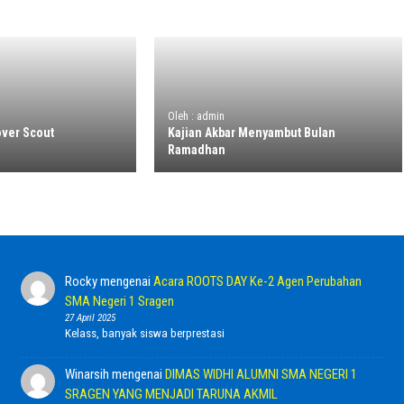
Oleh : admin
ver Scout
Kajian Akbar Menyambut Bulan
Ramadhan
Rocky
mengenai
Acara ROOTS DAY Ke-2 Agen Perubahan
SMA Negeri 1 Sragen
27 April 2025
Kelass, banyak siswa berprestasi
Winarsih
mengenai
DIMAS WIDHI ALUMNI SMA NEGERI 1
SRAGEN YANG MENJADI TARUNA AKMIL