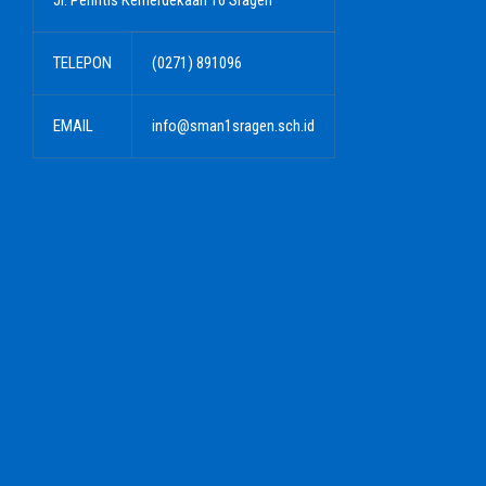
Jl. Perintis Kemerdekaan 16 Sragen
TELEPON
(0271) 891096
EMAIL
info@sman1sragen.sch.id