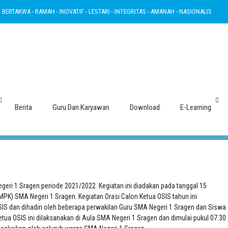
AKWA - RAMAH - INOVATIF - LESTARI - INTEGRITAS - AMANAH - NASIONALIS
BER
Orasi Calon Ketua OSIS 2021/2022
Berita
Guru Dan Karyawan
Download
E-Learning
eri 1 Sragen periode 2021/2022. Kegiatan ini diadakan pada tanggal 15
MPK) SMA Negeri 1 Sragen. Kegiatan Orasi Calon Ketua OSIS tahun ini
OSIS dan dihadiri oleh beberapa perwakilan Guru SMA Negeri 1 Sragen dan Siswa
tua OSIS ini dilaksanakan di Aula SMA Negeri 1 Sragen dan dimulai pukul 07.30