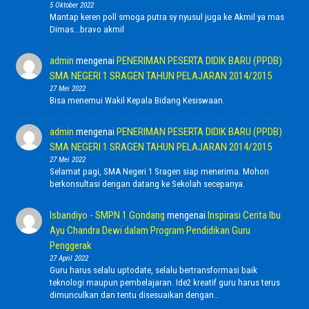
5 Oktober 2022
Mantap keren poll smoga putra sy nyusul juga ke Akmil ya mas
Dimas...bravo akmil
admin
mengenai
PENERIMAN PESERTA DIDIK BARU (PPDB)
SMA NEGERI 1 SRAGEN TAHUN PELAJARAN 2014/2015
27 Mei 2022
Bisa menemui Wakil Kepala Bidang Kesiswaan.
admin
mengenai
PENERIMAN PESERTA DIDIK BARU (PPDB)
SMA NEGERI 1 SRAGEN TAHUN PELAJARAN 2014/2015
27 Mei 2022
Selamat pagi, SMA Negeri 1 Sragen siap menerima. Mohon
berkonsultasi dengan datang ke Sekolah secepanya.
Isbandiyo - SMPN 1 Gondang
mengenai
Inspirasi Cerita Ibu
Ayu Chandra Dewi dalam Program Pendidikan Guru
Penggerak
27 April 2022
Guru harus selalu uptodate, selalu bertransformasi baik
teknologi maupun pembelajaran. Ide2 kreatif guru harus terus
dimunculkan dan tentu disesuaikan dengan…