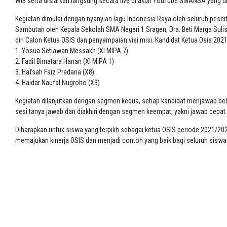
WIB serta disiarkan langsung secara live di akun YouTube SMANSA yang d
Kegiatan dimulai dengan nyanyian lagu Indonesia Raya oleh seluruh peser
Sambutan oleh Kepala Sekolah SMA Negeri 1 Sragen, Dra. Beti Marga Sulis
diri Calon Ketua OSIS dan penyampaian visi misi. Kandidat Ketua Osis 2021, 
1. Yosua Setiawan Messakh (XI MIPA 7)
2. Fadil Bimatara Hanan (XI MIPA 1)
3. Hafsah Faiz Pradana (X8)
4. Haidar Naufal Nugroho (X9)
Kegiatan dilanjutkan dengan segmen kedua, setiap kandidat menjawab beb
sesi tanya jawab dan diakhiri dengan segmen keempat, yakni jawab cepat 
Diharapkan untuk siswa yang terpilih sebagai ketua OSIS periode 2021
memajukan kinerja OSIS dan menjadi contoh yang baik bagi seluruh siswa