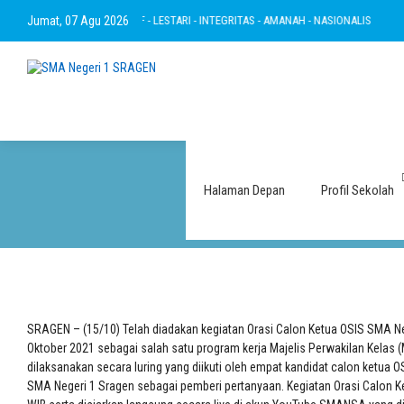
KWA - RAMAH - INOVATIF - LESTARI - INTEGRITAS - AMANAH - NASIONALIS
Jumat, 07 Agu 2026
BERT
Halaman Depan
Profil Sekolah
SRAGEN – (15/10) Telah diadakan kegiatan Orasi Calon Ketua OSIS SMA Neg
Oktober 2021 sebagai salah satu program kerja Majelis Perwakilan Kelas (
dilaksanakan secara luring yang diikuti oleh empat kandidat calon ketua 
SMA Negeri 1 Sragen sebagai pemberi pertanyaan. Kegiatan Orasi Calon Ke