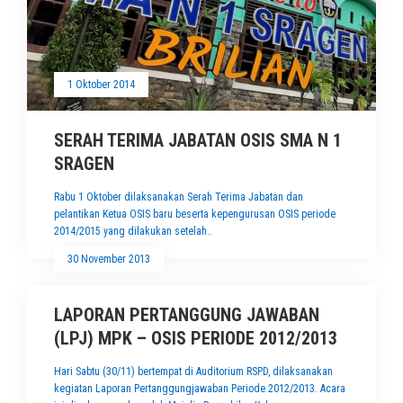
1 Oktober 2014
SERAH TERIMA JABATAN OSIS SMA N 1
SRAGEN
Rabu 1 Oktober dilaksanakan Serah Terima Jabatan dan
pelantikan Ketua OSIS baru beserta kepengurusan OSIS periode
2014/2015 yang dilakukan setelah..
30 November 2013
LAPORAN PERTANGGUNG JAWABAN
(LPJ) MPK – OSIS PERIODE 2012/2013
Hari Sabtu (30/11) bertempat di Auditorium RSPD, dilaksanakan
kegiatan Laporan Pertanggungjawaban Periode 2012/2013. Acara