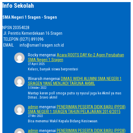
Info Sekolah
SMA Negeri 1 Sragen - Sragen
NPSN
20354028
Jl. Perintis Kemerdekaan 16 Sragen
TELEPON
(0271) 891096
EMAIL
info@sman1sragen.sch.id
Rocky
mengenai
Acara ROOTS DAY Ke-2 Agen Perubahan
SMA Negeri 1 Sragen
27 April 2025
Kelass, banyak siswa berprestasi
Winarsih
mengenai
DIMAS WIDHI ALUMNI SMA NEGERI 1
SRAGEN YANG MENJADI TARUNA AKMIL
5 Oktober 2022
Mantap keren poll smoga putra sy nyusul juga ke Akmil ya mas
Dimas...bravo akmil
admin
mengenai
PENERIMAN PESERTA DIDIK BARU (PPDB)
SMA NEGERI 1 SRAGEN TAHUN PELAJARAN 2014/2015
27 Mei 2022
Bisa menemui Wakil Kepala Bidang Kesiswaan.
admin
mengenai
PENERIMAN PESERTA DIDIK BARU (PPDB)