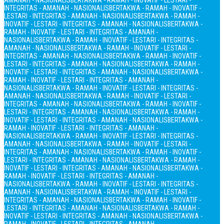
AMANAH - NASIONALIS
BERTAKWA - RAMAH - INOVATIF - LESTARI -
INTEGRITAS - AMANAH - NASIONALIS
BERTAKWA - RAMAH - INOVATIF -
LESTARI - INTEGRITAS - AMANAH - NASIONALIS
BERTAKWA - RAMAH -
INOVATIF - LESTARI - INTEGRITAS - AMANAH - NASIONALIS
BERTAKWA -
RAMAH - INOVATIF - LESTARI - INTEGRITAS - AMANAH -
NASIONALIS
BERTAKWA - RAMAH - INOVATIF - LESTARI - INTEGRITAS -
AMANAH - NASIONALIS
BERTAKWA - RAMAH - INOVATIF - LESTARI -
INTEGRITAS - AMANAH - NASIONALIS
BERTAKWA - RAMAH - INOVATIF -
LESTARI - INTEGRITAS - AMANAH - NASIONALIS
BERTAKWA - RAMAH -
INOVATIF - LESTARI - INTEGRITAS - AMANAH - NASIONALIS
BERTAKWA -
RAMAH - INOVATIF - LESTARI - INTEGRITAS - AMANAH -
NASIONALIS
BERTAKWA - RAMAH - INOVATIF - LESTARI - INTEGRITAS -
AMANAH - NASIONALIS
BERTAKWA - RAMAH - INOVATIF - LESTARI -
INTEGRITAS - AMANAH - NASIONALIS
BERTAKWA - RAMAH - INOVATIF -
LESTARI - INTEGRITAS - AMANAH - NASIONALIS
BERTAKWA - RAMAH -
INOVATIF - LESTARI - INTEGRITAS - AMANAH - NASIONALIS
BERTAKWA -
RAMAH - INOVATIF - LESTARI - INTEGRITAS - AMANAH -
NASIONALIS
BERTAKWA - RAMAH - INOVATIF - LESTARI - INTEGRITAS -
AMANAH - NASIONALIS
BERTAKWA - RAMAH - INOVATIF - LESTARI -
INTEGRITAS - AMANAH - NASIONALIS
BERTAKWA - RAMAH - INOVATIF -
LESTARI - INTEGRITAS - AMANAH - NASIONALIS
BERTAKWA - RAMAH -
INOVATIF - LESTARI - INTEGRITAS - AMANAH - NASIONALIS
BERTAKWA -
RAMAH - INOVATIF - LESTARI - INTEGRITAS - AMANAH -
NASIONALIS
BERTAKWA - RAMAH - INOVATIF - LESTARI - INTEGRITAS -
AMANAH - NASIONALIS
BERTAKWA - RAMAH - INOVATIF - LESTARI -
INTEGRITAS - AMANAH - NASIONALIS
BERTAKWA - RAMAH - INOVATIF -
LESTARI - INTEGRITAS - AMANAH - NASIONALIS
BERTAKWA - RAMAH -
INOVATIF - LESTARI - INTEGRITAS - AMANAH - NASIONALIS
BERTAKWA -