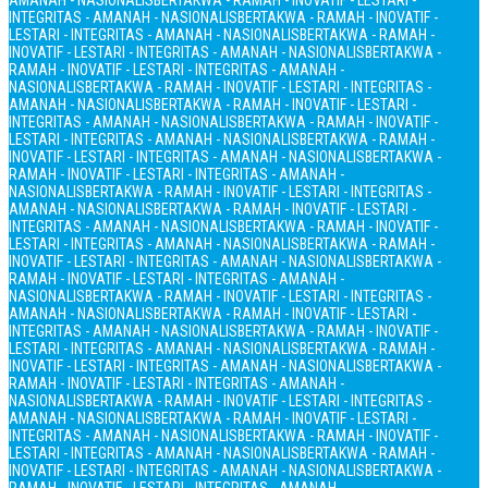
AMANAH - NASIONALIS
BERTAKWA - RAMAH - INOVATIF - LESTARI -
INTEGRITAS - AMANAH - NASIONALIS
BERTAKWA - RAMAH - INOVATIF -
LESTARI - INTEGRITAS - AMANAH - NASIONALIS
BERTAKWA - RAMAH -
INOVATIF - LESTARI - INTEGRITAS - AMANAH - NASIONALIS
BERTAKWA -
RAMAH - INOVATIF - LESTARI - INTEGRITAS - AMANAH -
NASIONALIS
BERTAKWA - RAMAH - INOVATIF - LESTARI - INTEGRITAS -
AMANAH - NASIONALIS
BERTAKWA - RAMAH - INOVATIF - LESTARI -
INTEGRITAS - AMANAH - NASIONALIS
BERTAKWA - RAMAH - INOVATIF -
LESTARI - INTEGRITAS - AMANAH - NASIONALIS
BERTAKWA - RAMAH -
INOVATIF - LESTARI - INTEGRITAS - AMANAH - NASIONALIS
BERTAKWA -
RAMAH - INOVATIF - LESTARI - INTEGRITAS - AMANAH -
NASIONALIS
BERTAKWA - RAMAH - INOVATIF - LESTARI - INTEGRITAS -
AMANAH - NASIONALIS
BERTAKWA - RAMAH - INOVATIF - LESTARI -
INTEGRITAS - AMANAH - NASIONALIS
BERTAKWA - RAMAH - INOVATIF -
LESTARI - INTEGRITAS - AMANAH - NASIONALIS
BERTAKWA - RAMAH -
INOVATIF - LESTARI - INTEGRITAS - AMANAH - NASIONALIS
BERTAKWA -
RAMAH - INOVATIF - LESTARI - INTEGRITAS - AMANAH -
NASIONALIS
BERTAKWA - RAMAH - INOVATIF - LESTARI - INTEGRITAS -
AMANAH - NASIONALIS
BERTAKWA - RAMAH - INOVATIF - LESTARI -
INTEGRITAS - AMANAH - NASIONALIS
BERTAKWA - RAMAH - INOVATIF -
LESTARI - INTEGRITAS - AMANAH - NASIONALIS
BERTAKWA - RAMAH -
INOVATIF - LESTARI - INTEGRITAS - AMANAH - NASIONALIS
BERTAKWA -
RAMAH - INOVATIF - LESTARI - INTEGRITAS - AMANAH -
NASIONALIS
BERTAKWA - RAMAH - INOVATIF - LESTARI - INTEGRITAS -
AMANAH - NASIONALIS
BERTAKWA - RAMAH - INOVATIF - LESTARI -
INTEGRITAS - AMANAH - NASIONALIS
BERTAKWA - RAMAH - INOVATIF -
LESTARI - INTEGRITAS - AMANAH - NASIONALIS
BERTAKWA - RAMAH -
INOVATIF - LESTARI - INTEGRITAS - AMANAH - NASIONALIS
BERTAKWA -