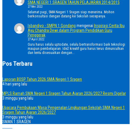
SMA NEGERI 1 SRAGEN TAHUN PELAJARAN 2014/2015
27 Mei 2022
Selamat pagi, SMA Negeri 1 Sragen siap menerima. Mohon
berkonsultasi dengan datang ke Sekolah secepanya.
Isbandiyo - SMPN 1 Gondang
mengenai
Inspirasi Cerita Ibu
Ayu Chandra Dewi dalam Program Pendidikan Guru
Penggerak
27 April 2022
Guru harus selalu uptodate, selalu bertransformasi baik teknologi
maupun pembelajaran. Ide2 kreatif guru harus terus dimunculkan
dan tentu disesuaikan dengan…
Pos Terbaru
Laporan BOSP Tahun 2026 SMA Negeri 1 Sragen
4 hari yang lalu
MPLS Ramah SMA Negeri 1 Sragen Tahun Ajaran 2026/2027 Resmi Digelar
3 minggu yang lalu
Upacara Pembukaan Masa Pengenalan Lingkungan Sekolah SMA Negeri 1
Sragen Tahun Ajaran 2026/2027
3 minggu yang lalu
SMAN 1 SRAGEN
Home
Telepon