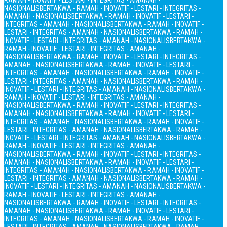
RAMAH - INOVATIF - LESTARI - INTEGRITAS - AMANAH -
NASIONALIS
BERTAKWA - RAMAH - INOVATIF - LESTARI - INTEGRITAS -
AMANAH - NASIONALIS
BERTAKWA - RAMAH - INOVATIF - LESTARI -
INTEGRITAS - AMANAH - NASIONALIS
BERTAKWA - RAMAH - INOVATIF -
LESTARI - INTEGRITAS - AMANAH - NASIONALIS
BERTAKWA - RAMAH -
INOVATIF - LESTARI - INTEGRITAS - AMANAH - NASIONALIS
BERTAKWA -
RAMAH - INOVATIF - LESTARI - INTEGRITAS - AMANAH -
NASIONALIS
BERTAKWA - RAMAH - INOVATIF - LESTARI - INTEGRITAS -
AMANAH - NASIONALIS
BERTAKWA - RAMAH - INOVATIF - LESTARI -
INTEGRITAS - AMANAH - NASIONALIS
BERTAKWA - RAMAH - INOVATIF -
LESTARI - INTEGRITAS - AMANAH - NASIONALIS
BERTAKWA - RAMAH -
INOVATIF - LESTARI - INTEGRITAS - AMANAH - NASIONALIS
BERTAKWA -
RAMAH - INOVATIF - LESTARI - INTEGRITAS - AMANAH -
NASIONALIS
BERTAKWA - RAMAH - INOVATIF - LESTARI - INTEGRITAS -
AMANAH - NASIONALIS
BERTAKWA - RAMAH - INOVATIF - LESTARI -
INTEGRITAS - AMANAH - NASIONALIS
BERTAKWA - RAMAH - INOVATIF -
LESTARI - INTEGRITAS - AMANAH - NASIONALIS
BERTAKWA - RAMAH -
INOVATIF - LESTARI - INTEGRITAS - AMANAH - NASIONALIS
BERTAKWA -
RAMAH - INOVATIF - LESTARI - INTEGRITAS - AMANAH -
NASIONALIS
BERTAKWA - RAMAH - INOVATIF - LESTARI - INTEGRITAS -
AMANAH - NASIONALIS
BERTAKWA - RAMAH - INOVATIF - LESTARI -
INTEGRITAS - AMANAH - NASIONALIS
BERTAKWA - RAMAH - INOVATIF -
LESTARI - INTEGRITAS - AMANAH - NASIONALIS
BERTAKWA - RAMAH -
INOVATIF - LESTARI - INTEGRITAS - AMANAH - NASIONALIS
BERTAKWA -
RAMAH - INOVATIF - LESTARI - INTEGRITAS - AMANAH -
NASIONALIS
BERTAKWA - RAMAH - INOVATIF - LESTARI - INTEGRITAS -
AMANAH - NASIONALIS
BERTAKWA - RAMAH - INOVATIF - LESTARI -
INTEGRITAS - AMANAH - NASIONALIS
BERTAKWA - RAMAH - INOVATIF -