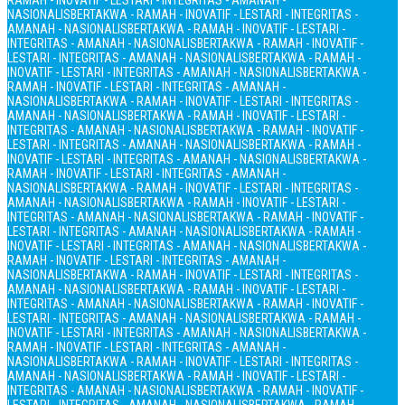
RAMAH - INOVATIF - LESTARI - INTEGRITAS - AMANAH -
NASIONALIS
BERTAKWA - RAMAH - INOVATIF - LESTARI - INTEGRITAS -
AMANAH - NASIONALIS
BERTAKWA - RAMAH - INOVATIF - LESTARI -
INTEGRITAS - AMANAH - NASIONALIS
BERTAKWA - RAMAH - INOVATIF -
LESTARI - INTEGRITAS - AMANAH - NASIONALIS
BERTAKWA - RAMAH -
INOVATIF - LESTARI - INTEGRITAS - AMANAH - NASIONALIS
BERTAKWA -
RAMAH - INOVATIF - LESTARI - INTEGRITAS - AMANAH -
NASIONALIS
BERTAKWA - RAMAH - INOVATIF - LESTARI - INTEGRITAS -
AMANAH - NASIONALIS
BERTAKWA - RAMAH - INOVATIF - LESTARI -
INTEGRITAS - AMANAH - NASIONALIS
BERTAKWA - RAMAH - INOVATIF -
LESTARI - INTEGRITAS - AMANAH - NASIONALIS
BERTAKWA - RAMAH -
INOVATIF - LESTARI - INTEGRITAS - AMANAH - NASIONALIS
BERTAKWA -
RAMAH - INOVATIF - LESTARI - INTEGRITAS - AMANAH -
NASIONALIS
BERTAKWA - RAMAH - INOVATIF - LESTARI - INTEGRITAS -
AMANAH - NASIONALIS
BERTAKWA - RAMAH - INOVATIF - LESTARI -
INTEGRITAS - AMANAH - NASIONALIS
BERTAKWA - RAMAH - INOVATIF -
LESTARI - INTEGRITAS - AMANAH - NASIONALIS
BERTAKWA - RAMAH -
INOVATIF - LESTARI - INTEGRITAS - AMANAH - NASIONALIS
BERTAKWA -
RAMAH - INOVATIF - LESTARI - INTEGRITAS - AMANAH -
NASIONALIS
BERTAKWA - RAMAH - INOVATIF - LESTARI - INTEGRITAS -
AMANAH - NASIONALIS
BERTAKWA - RAMAH - INOVATIF - LESTARI -
INTEGRITAS - AMANAH - NASIONALIS
BERTAKWA - RAMAH - INOVATIF -
LESTARI - INTEGRITAS - AMANAH - NASIONALIS
BERTAKWA - RAMAH -
INOVATIF - LESTARI - INTEGRITAS - AMANAH - NASIONALIS
BERTAKWA -
RAMAH - INOVATIF - LESTARI - INTEGRITAS - AMANAH -
NASIONALIS
BERTAKWA - RAMAH - INOVATIF - LESTARI - INTEGRITAS -
AMANAH - NASIONALIS
BERTAKWA - RAMAH - INOVATIF - LESTARI -
INTEGRITAS - AMANAH - NASIONALIS
BERTAKWA - RAMAH - INOVATIF -