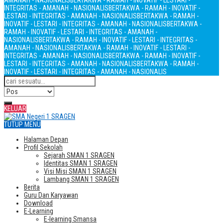
AMANAH - NASIONALIS
BERTAKWA - RAMAH - INOVATIF - LESTARI -
INTEGRITAS - AMANAH - NASIONALIS
BERTAKWA - RAMAH - INOVATIF -
LESTARI - INTEGRITAS - AMANAH - NASIONALIS
BERTAKWA - RAMAH -
INOVATIF - LESTARI - INTEGRITAS - AMANAH - NASIONALIS
BERTAKWA -
RAMAH - INOVATIF - LESTARI - INTEGRITAS - AMANAH -
NASIONALIS
BERTAKWA - RAMAH - INOVATIF - LESTARI - INTEGRITAS -
AMANAH - NASIONALIS
BERTAKWA - RAMAH - INOVATIF - LESTARI -
INTEGRITAS - AMANAH - NASIONALIS
BERTAKWA - RAMAH - INOVATIF -
LESTARI - INTEGRITAS - AMANAH - NASIONALIS
BERTAKWA - RAMAH -
INOVATIF - LESTARI - INTEGRITAS - AMANAH - NASIONALIS
KELUAR
TUTUP MENU
Halaman Depan
Profil Sekolah
Sejarah SMAN 1 SRAGEN
Identitas SMAN 1 SRAGEN
Visi Misi SMAN 1 SRAGEN
Lambang SMAN 1 SRAGEN
Berita
Guru Dan Karyawan
Download
E-Learning
E-learning Smansa