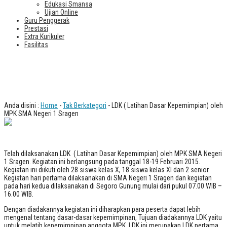
Edukasi Smansa
Ujian Online
Guru Penggerak
Prestasi
Extra Kurikuler
Fasilitas
LDK ( Latihan Dasar Kepemimpian)
oleh MPK SMA Negeri 1 Sragen
Anda disini :
Home
-
Tak Berkategori
- LDK ( Latihan Dasar Kepemimpian) oleh
MPK SMA Negeri 1 Sragen
Telah dilaksanakan LDK ( Latihan Dasar Kepemimpian) oleh MPK SMA Negeri
1 Sragen. Kegiatan ini berlangsung pada tanggal 18-19 Februari 2015.
Kegiatan ini diikuti oleh 28 siswa kelas X, 18 siswa kelas XI dan 2 senior.
Kegiatan hari pertama dilaksanakan di SMA Negeri 1 Sragen dan kegiatan
pada hari kedua dilaksanakan di Segoro Gunung mulai dari pukul 07.00 WIB –
16.00 WIB.
Dengan diadakannya kegiatan ini diharapkan para peserta dapat lebih
mengenal tentang dasar-dasar kepemimpinan, Tujuan diadakannya LDK yaitu
untuk melatih kepemimpinan anggota MPK. LDK ini merupakan LDK pertama