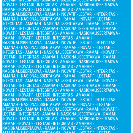
LESTARI - INTEGRITAS - AMANAH - NASIONALIS
BERTAKWA - RAMAH -
INOVATIF - LESTARI - INTEGRITAS - AMANAH - NASIONALIS
BERTAKWA -
RAMAH - INOVATIF - LESTARI - INTEGRITAS - AMANAH -
NASIONALIS
BERTAKWA - RAMAH - INOVATIF - LESTARI - INTEGRITAS -
AMANAH - NASIONALIS
BERTAKWA - RAMAH - INOVATIF - LESTARI -
INTEGRITAS - AMANAH - NASIONALIS
BERTAKWA - RAMAH - INOVATIF -
LESTARI - INTEGRITAS - AMANAH - NASIONALIS
BERTAKWA - RAMAH -
INOVATIF - LESTARI - INTEGRITAS - AMANAH - NASIONALIS
BERTAKWA -
RAMAH - INOVATIF - LESTARI - INTEGRITAS - AMANAH -
NASIONALIS
BERTAKWA - RAMAH - INOVATIF - LESTARI - INTEGRITAS -
AMANAH - NASIONALIS
BERTAKWA - RAMAH - INOVATIF - LESTARI -
INTEGRITAS - AMANAH - NASIONALIS
BERTAKWA - RAMAH - INOVATIF -
LESTARI - INTEGRITAS - AMANAH - NASIONALIS
BERTAKWA - RAMAH -
INOVATIF - LESTARI - INTEGRITAS - AMANAH - NASIONALIS
BERTAKWA -
RAMAH - INOVATIF - LESTARI - INTEGRITAS - AMANAH -
NASIONALIS
BERTAKWA - RAMAH - INOVATIF - LESTARI - INTEGRITAS -
AMANAH - NASIONALIS
BERTAKWA - RAMAH - INOVATIF - LESTARI -
INTEGRITAS - AMANAH - NASIONALIS
BERTAKWA - RAMAH - INOVATIF -
LESTARI - INTEGRITAS - AMANAH - NASIONALIS
BERTAKWA - RAMAH -
INOVATIF - LESTARI - INTEGRITAS - AMANAH - NASIONALIS
BERTAKWA -
RAMAH - INOVATIF - LESTARI - INTEGRITAS - AMANAH -
NASIONALIS
BERTAKWA - RAMAH - INOVATIF - LESTARI - INTEGRITAS -
AMANAH - NASIONALIS
BERTAKWA - RAMAH - INOVATIF - LESTARI -
INTEGRITAS - AMANAH - NASIONALIS
BERTAKWA - RAMAH - INOVATIF -
LESTARI - INTEGRITAS - AMANAH - NASIONALIS
BERTAKWA - RAMAH -
INOVATIF - LESTARI - INTEGRITAS - AMANAH - NASIONALIS
BERTAKWA -
RAMAH - INOVATIF - LESTARI - INTEGRITAS - AMANAH -
NASIONALIS
BERTAKWA - RAMAH - INOVATIF - LESTARI - INTEGRITAS -