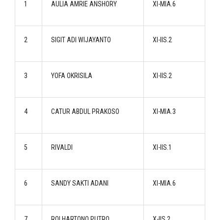
1
AULIA AMRIE ANSHORY
XI-MIA.6
2
SIGIT ADI WIJAYANTO
XI-IIS.2
3
YOFA OKRISILA
XI-IIS.2
4
CATUR ABDUL PRAKOSO
XI-MIA.3
5
RIVALDI
XI-IIS.1
6
SANDY SAKTI ADANI
XI-MIA.6
7
ROI HARTONO PUTRO
X-IIS.2