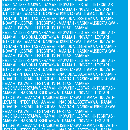
RAMAH - INOVATIF - LESTARI - INTEGRITAS - AMANAH -
NASIONALIS
BERTAKWA - RAMAH - INOVATIF - LESTARI - INTEGRITAS -
AMANAH - NASIONALIS
BERTAKWA - RAMAH - INOVATIF - LESTARI -
INTEGRITAS - AMANAH - NASIONALIS
BERTAKWA - RAMAH - INOVATIF -
LESTARI - INTEGRITAS - AMANAH - NASIONALIS
BERTAKWA - RAMAH -
INOVATIF - LESTARI - INTEGRITAS - AMANAH - NASIONALIS
BERTAKWA -
RAMAH - INOVATIF - LESTARI - INTEGRITAS - AMANAH -
NASIONALIS
BERTAKWA - RAMAH - INOVATIF - LESTARI - INTEGRITAS -
AMANAH - NASIONALIS
BERTAKWA - RAMAH - INOVATIF - LESTARI -
INTEGRITAS - AMANAH - NASIONALIS
BERTAKWA - RAMAH - INOVATIF -
LESTARI - INTEGRITAS - AMANAH - NASIONALIS
BERTAKWA - RAMAH -
INOVATIF - LESTARI - INTEGRITAS - AMANAH - NASIONALIS
BERTAKWA -
RAMAH - INOVATIF - LESTARI - INTEGRITAS - AMANAH -
NASIONALIS
BERTAKWA - RAMAH - INOVATIF - LESTARI - INTEGRITAS -
AMANAH - NASIONALIS
BERTAKWA - RAMAH - INOVATIF - LESTARI -
INTEGRITAS - AMANAH - NASIONALIS
BERTAKWA - RAMAH - INOVATIF -
LESTARI - INTEGRITAS - AMANAH - NASIONALIS
BERTAKWA - RAMAH -
INOVATIF - LESTARI - INTEGRITAS - AMANAH - NASIONALIS
BERTAKWA -
RAMAH - INOVATIF - LESTARI - INTEGRITAS - AMANAH -
NASIONALIS
BERTAKWA - RAMAH - INOVATIF - LESTARI - INTEGRITAS -
AMANAH - NASIONALIS
BERTAKWA - RAMAH - INOVATIF - LESTARI -
INTEGRITAS - AMANAH - NASIONALIS
BERTAKWA - RAMAH - INOVATIF -
LESTARI - INTEGRITAS - AMANAH - NASIONALIS
BERTAKWA - RAMAH -
INOVATIF - LESTARI - INTEGRITAS - AMANAH - NASIONALIS
BERTAKWA -
RAMAH - INOVATIF - LESTARI - INTEGRITAS - AMANAH -
NASIONALIS
BERTAKWA - RAMAH - INOVATIF - LESTARI - INTEGRITAS -
AMANAH - NASIONALIS
BERTAKWA - RAMAH - INOVATIF - LESTARI -
INTEGRITAS - AMANAH - NASIONALIS
BERTAKWA - RAMAH - INOVATIF -