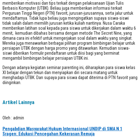
memberikan motivasi dan tips terkait dengan pelaksanaan Ujian Tulis
Berbasis Komputer (UTBK). Beliau juga memberikan informasi terkait
Perguruan Tinggi Negeri (PTN) favorit, jurusan-jurusannya, serta jalur untuk
mendaftarnya. Tidak lupa beliau juga mengingatkan supaya siswa-siswi
tidak salah dalam memilih jurusan ketika kuliah nantinya. Nusa Caraka
memberikan latihan soal kepada para siswa untuk dikerjakan dalam waktu 6
menit, kemudian dibahas bersama dengan metode The Secret Nine, yang
dimana cara ini efektif untuk mengerjakan soal dalam waktu yang singkat.
Mereka juga menawarkan berbagai pilihan program bimbingan belajar untuk
persiapan UTBK dengan harga promo yang ditawarkan. Kemudian siswa-
siswi diberikan formulir pendaftaran untuk diisi bagi yang berminat
mengambil bimbingan belajar persiapan UTBK ini.
Dengan adanya kegiatan seminar parenting ini, diharapkan para siswa kelas
XI belajar dengan tekun dan menyiapkan diri secara matang untuk
menghadapi UTBK. Dan supaya para siswa dapat diterima di PTN favorit yang
diinginkan.
Artikel Lainnya
Oleh : admin
Pengabdian Masyarakat Hukum Internasional UNDIP di SMA N 1
Sragen: Edukasi Pencegahan Kekerasan Remaja