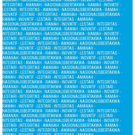
AMANAH - NASIONALIS
BERTAKWA - RAMAH - INOVATIF - LESTARI -
INTEGRITAS - AMANAH - NASIONALIS
BERTAKWA - RAMAH - INOVATIF -
LESTARI - INTEGRITAS - AMANAH - NASIONALIS
BERTAKWA - RAMAH -
INOVATIF - LESTARI - INTEGRITAS - AMANAH - NASIONALIS
BERTAKWA -
RAMAH - INOVATIF - LESTARI - INTEGRITAS - AMANAH -
NASIONALIS
BERTAKWA - RAMAH - INOVATIF - LESTARI - INTEGRITAS -
AMANAH - NASIONALIS
BERTAKWA - RAMAH - INOVATIF - LESTARI -
INTEGRITAS - AMANAH - NASIONALIS
BERTAKWA - RAMAH - INOVATIF -
LESTARI - INTEGRITAS - AMANAH - NASIONALIS
BERTAKWA - RAMAH -
INOVATIF - LESTARI - INTEGRITAS - AMANAH - NASIONALIS
BERTAKWA -
RAMAH - INOVATIF - LESTARI - INTEGRITAS - AMANAH -
NASIONALIS
BERTAKWA - RAMAH - INOVATIF - LESTARI - INTEGRITAS -
AMANAH - NASIONALIS
BERTAKWA - RAMAH - INOVATIF - LESTARI -
INTEGRITAS - AMANAH - NASIONALIS
BERTAKWA - RAMAH - INOVATIF -
LESTARI - INTEGRITAS - AMANAH - NASIONALIS
BERTAKWA - RAMAH -
INOVATIF - LESTARI - INTEGRITAS - AMANAH - NASIONALIS
BERTAKWA -
RAMAH - INOVATIF - LESTARI - INTEGRITAS - AMANAH -
NASIONALIS
BERTAKWA - RAMAH - INOVATIF - LESTARI - INTEGRITAS -
AMANAH - NASIONALIS
BERTAKWA - RAMAH - INOVATIF - LESTARI -
INTEGRITAS - AMANAH - NASIONALIS
BERTAKWA - RAMAH - INOVATIF -
LESTARI - INTEGRITAS - AMANAH - NASIONALIS
BERTAKWA - RAMAH -
INOVATIF - LESTARI - INTEGRITAS - AMANAH - NASIONALIS
BERTAKWA -
RAMAH - INOVATIF - LESTARI - INTEGRITAS - AMANAH -
NASIONALIS
BERTAKWA - RAMAH - INOVATIF - LESTARI - INTEGRITAS -
AMANAH - NASIONALIS
BERTAKWA - RAMAH - INOVATIF - LESTARI -
INTEGRITAS - AMANAH - NASIONALIS
BERTAKWA - RAMAH - INOVATIF -
LESTARI - INTEGRITAS - AMANAH - NASIONALIS
BERTAKWA - RAMAH -
INOVATIF - LESTARI - INTEGRITAS - AMANAH - NASIONALIS
BERTAKWA -