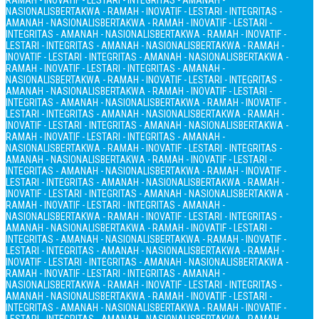
RAMAH - INOVATIF - LESTARI - INTEGRITAS - AMANAH -
NASIONALIS
BERTAKWA - RAMAH - INOVATIF - LESTARI - INTEGRITAS -
AMANAH - NASIONALIS
BERTAKWA - RAMAH - INOVATIF - LESTARI -
INTEGRITAS - AMANAH - NASIONALIS
BERTAKWA - RAMAH - INOVATIF -
LESTARI - INTEGRITAS - AMANAH - NASIONALIS
BERTAKWA - RAMAH -
INOVATIF - LESTARI - INTEGRITAS - AMANAH - NASIONALIS
BERTAKWA -
RAMAH - INOVATIF - LESTARI - INTEGRITAS - AMANAH -
NASIONALIS
BERTAKWA - RAMAH - INOVATIF - LESTARI - INTEGRITAS -
AMANAH - NASIONALIS
BERTAKWA - RAMAH - INOVATIF - LESTARI -
INTEGRITAS - AMANAH - NASIONALIS
BERTAKWA - RAMAH - INOVATIF -
LESTARI - INTEGRITAS - AMANAH - NASIONALIS
BERTAKWA - RAMAH -
INOVATIF - LESTARI - INTEGRITAS - AMANAH - NASIONALIS
BERTAKWA -
RAMAH - INOVATIF - LESTARI - INTEGRITAS - AMANAH -
NASIONALIS
BERTAKWA - RAMAH - INOVATIF - LESTARI - INTEGRITAS -
AMANAH - NASIONALIS
BERTAKWA - RAMAH - INOVATIF - LESTARI -
INTEGRITAS - AMANAH - NASIONALIS
BERTAKWA - RAMAH - INOVATIF -
LESTARI - INTEGRITAS - AMANAH - NASIONALIS
BERTAKWA - RAMAH -
INOVATIF - LESTARI - INTEGRITAS - AMANAH - NASIONALIS
BERTAKWA -
RAMAH - INOVATIF - LESTARI - INTEGRITAS - AMANAH -
NASIONALIS
BERTAKWA - RAMAH - INOVATIF - LESTARI - INTEGRITAS -
AMANAH - NASIONALIS
BERTAKWA - RAMAH - INOVATIF - LESTARI -
INTEGRITAS - AMANAH - NASIONALIS
BERTAKWA - RAMAH - INOVATIF -
LESTARI - INTEGRITAS - AMANAH - NASIONALIS
BERTAKWA - RAMAH -
INOVATIF - LESTARI - INTEGRITAS - AMANAH - NASIONALIS
BERTAKWA -
RAMAH - INOVATIF - LESTARI - INTEGRITAS - AMANAH -
NASIONALIS
BERTAKWA - RAMAH - INOVATIF - LESTARI - INTEGRITAS -
AMANAH - NASIONALIS
BERTAKWA - RAMAH - INOVATIF - LESTARI -
INTEGRITAS - AMANAH - NASIONALIS
BERTAKWA - RAMAH - INOVATIF -