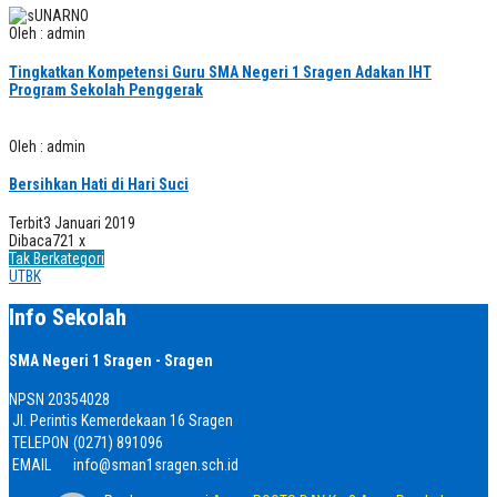
Oleh : admin
Tingkatkan Kompetensi Guru SMA Negeri 1 Sragen Adakan IHT
Program Sekolah Penggerak
Oleh : admin
Bersihkan Hati di Hari Suci
Terbit
3 Januari 2019
Dibaca
721 x
Tak Berkategori
UTBK
Info Sekolah
SMA Negeri 1 Sragen - Sragen
NPSN
20354028
Jl. Perintis Kemerdekaan 16 Sragen
TELEPON
(0271) 891096
EMAIL
info@sman1sragen.sch.id