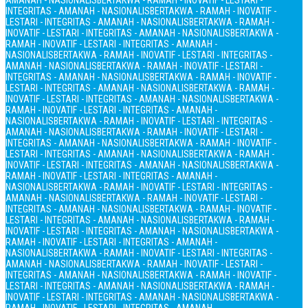
AMANAH - NASIONALIS
BERTAKWA - RAMAH - INOVATIF - LESTARI -
INTEGRITAS - AMANAH - NASIONALIS
BERTAKWA - RAMAH - INOVATIF -
LESTARI - INTEGRITAS - AMANAH - NASIONALIS
BERTAKWA - RAMAH -
INOVATIF - LESTARI - INTEGRITAS - AMANAH - NASIONALIS
BERTAKWA -
RAMAH - INOVATIF - LESTARI - INTEGRITAS - AMANAH -
NASIONALIS
BERTAKWA - RAMAH - INOVATIF - LESTARI - INTEGRITAS -
AMANAH - NASIONALIS
BERTAKWA - RAMAH - INOVATIF - LESTARI -
INTEGRITAS - AMANAH - NASIONALIS
BERTAKWA - RAMAH - INOVATIF -
LESTARI - INTEGRITAS - AMANAH - NASIONALIS
BERTAKWA - RAMAH -
INOVATIF - LESTARI - INTEGRITAS - AMANAH - NASIONALIS
BERTAKWA -
RAMAH - INOVATIF - LESTARI - INTEGRITAS - AMANAH -
NASIONALIS
BERTAKWA - RAMAH - INOVATIF - LESTARI - INTEGRITAS -
AMANAH - NASIONALIS
BERTAKWA - RAMAH - INOVATIF - LESTARI -
INTEGRITAS - AMANAH - NASIONALIS
BERTAKWA - RAMAH - INOVATIF -
LESTARI - INTEGRITAS - AMANAH - NASIONALIS
BERTAKWA - RAMAH -
INOVATIF - LESTARI - INTEGRITAS - AMANAH - NASIONALIS
BERTAKWA -
RAMAH - INOVATIF - LESTARI - INTEGRITAS - AMANAH -
NASIONALIS
BERTAKWA - RAMAH - INOVATIF - LESTARI - INTEGRITAS -
AMANAH - NASIONALIS
BERTAKWA - RAMAH - INOVATIF - LESTARI -
INTEGRITAS - AMANAH - NASIONALIS
BERTAKWA - RAMAH - INOVATIF -
LESTARI - INTEGRITAS - AMANAH - NASIONALIS
BERTAKWA - RAMAH -
INOVATIF - LESTARI - INTEGRITAS - AMANAH - NASIONALIS
BERTAKWA -
RAMAH - INOVATIF - LESTARI - INTEGRITAS - AMANAH -
NASIONALIS
BERTAKWA - RAMAH - INOVATIF - LESTARI - INTEGRITAS -
AMANAH - NASIONALIS
BERTAKWA - RAMAH - INOVATIF - LESTARI -
INTEGRITAS - AMANAH - NASIONALIS
BERTAKWA - RAMAH - INOVATIF -
LESTARI - INTEGRITAS - AMANAH - NASIONALIS
BERTAKWA - RAMAH -
INOVATIF - LESTARI - INTEGRITAS - AMANAH - NASIONALIS
BERTAKWA -