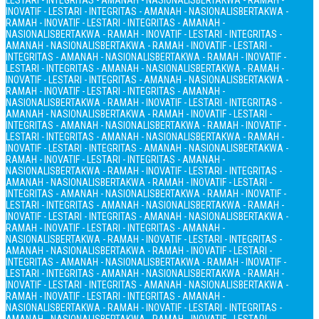
LESTARI - INTEGRITAS - AMANAH - NASIONALIS
BERTAKWA - RAMAH -
INOVATIF - LESTARI - INTEGRITAS - AMANAH - NASIONALIS
BERTAKWA -
RAMAH - INOVATIF - LESTARI - INTEGRITAS - AMANAH -
NASIONALIS
BERTAKWA - RAMAH - INOVATIF - LESTARI - INTEGRITAS -
AMANAH - NASIONALIS
BERTAKWA - RAMAH - INOVATIF - LESTARI -
INTEGRITAS - AMANAH - NASIONALIS
BERTAKWA - RAMAH - INOVATIF -
LESTARI - INTEGRITAS - AMANAH - NASIONALIS
BERTAKWA - RAMAH -
INOVATIF - LESTARI - INTEGRITAS - AMANAH - NASIONALIS
BERTAKWA -
RAMAH - INOVATIF - LESTARI - INTEGRITAS - AMANAH -
NASIONALIS
BERTAKWA - RAMAH - INOVATIF - LESTARI - INTEGRITAS -
AMANAH - NASIONALIS
BERTAKWA - RAMAH - INOVATIF - LESTARI -
INTEGRITAS - AMANAH - NASIONALIS
BERTAKWA - RAMAH - INOVATIF -
LESTARI - INTEGRITAS - AMANAH - NASIONALIS
BERTAKWA - RAMAH -
INOVATIF - LESTARI - INTEGRITAS - AMANAH - NASIONALIS
BERTAKWA -
RAMAH - INOVATIF - LESTARI - INTEGRITAS - AMANAH -
NASIONALIS
BERTAKWA - RAMAH - INOVATIF - LESTARI - INTEGRITAS -
AMANAH - NASIONALIS
BERTAKWA - RAMAH - INOVATIF - LESTARI -
INTEGRITAS - AMANAH - NASIONALIS
BERTAKWA - RAMAH - INOVATIF -
LESTARI - INTEGRITAS - AMANAH - NASIONALIS
BERTAKWA - RAMAH -
INOVATIF - LESTARI - INTEGRITAS - AMANAH - NASIONALIS
BERTAKWA -
RAMAH - INOVATIF - LESTARI - INTEGRITAS - AMANAH -
NASIONALIS
BERTAKWA - RAMAH - INOVATIF - LESTARI - INTEGRITAS -
AMANAH - NASIONALIS
BERTAKWA - RAMAH - INOVATIF - LESTARI -
INTEGRITAS - AMANAH - NASIONALIS
BERTAKWA - RAMAH - INOVATIF -
LESTARI - INTEGRITAS - AMANAH - NASIONALIS
BERTAKWA - RAMAH -
INOVATIF - LESTARI - INTEGRITAS - AMANAH - NASIONALIS
BERTAKWA -
RAMAH - INOVATIF - LESTARI - INTEGRITAS - AMANAH -
NASIONALIS
BERTAKWA - RAMAH - INOVATIF - LESTARI - INTEGRITAS -