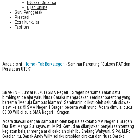
Edukasi Smansa
Ujian Online
Guru Penggerak
Prestasi
Extra Kurikuler
Fasilitas
Seminar Parenting “Sukses PAT dan
Persiapan UTBK”
Anda disini :
Home
-
Tak Berkategori
- Seminar Parenting “Sukses PAT dan
Persiapan UTBK”
SRAGEN – Jum’at (03/01) SMA Negeri 1 Sragen bersama salah satu
bimbingan belajar yaitu Nusa Caraka mengadakan seminar parenting yang
bertema “Menuju Kampus Idaman”. Seminar ini diikuti oleh seluruh siswa-
siswi kelas XI SMA Negeri 1 Sragen beserta wali murid. Acara dimulai pukul
09.30 WIB di aula SMA Negeri 1 Sragen.
Acara diawali dengan sambutan oleh kepala sekolah SMA Negeri 1 Sragen,
Dra. Beti Marga Sulistyawati, M.Pd. Kemudian dilanjutkan penjelasan tentang
kegiatan belajar mengajar di sekolah oleh Ibu Endang Wahyuni, S.Pd. M.Pd.
Setelah itu, Bapak Andy Willy selaku presiden direktur dari Nusa Caraka