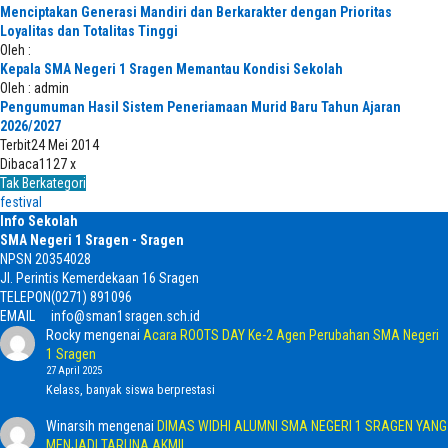
Menciptakan Generasi Mandiri dan Berkarakter dengan Prioritas
Loyalitas dan Totalitas Tinggi
Oleh :
Kepala SMA Negeri 1 Sragen Memantau Kondisi Sekolah
Oleh : admin
Pengumuman Hasil Sistem Peneriamaan Murid Baru Tahun Ajaran
2026/2027
Terbit
24 Mei 2014
Dibaca
1127 x
Tak Berkategori
festival
Info Sekolah
SMA Negeri 1 Sragen - Sragen
NPSN
20354028
Jl. Perintis Kemerdekaan 16 Sragen
TELEPON
(0271) 891096
EMAIL
info@sman1sragen.sch.id
Rocky
mengenai
Acara ROOTS DAY Ke-2 Agen Perubahan SMA Negeri
1 Sragen
27 April 2025
Kelass, banyak siswa berprestasi
Winarsih
mengenai
DIMAS WIDHI ALUMNI SMA NEGERI 1 SRAGEN YANG
MENJADI TARUNA AKMIL