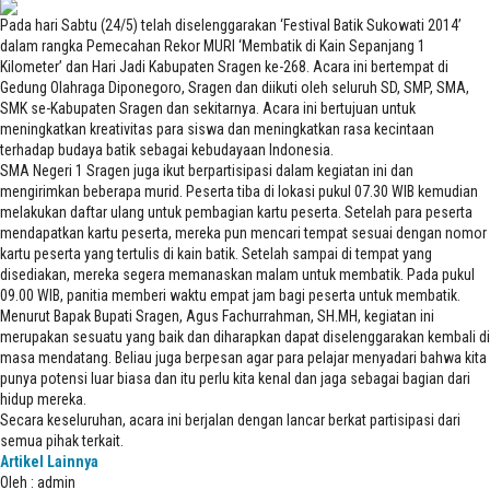
Pada hari Sabtu (24/5) telah diselenggarakan ‘Festival Batik Sukowati 2014’
dalam rangka Pemecahan Rekor MURI ‘Membatik di Kain Sepanjang 1
Kilometer’ dan Hari Jadi Kabupaten Sragen ke-268. Acara ini bertempat di
Gedung Olahraga Diponegoro, Sragen dan diikuti oleh seluruh SD, SMP, SMA,
SMK se-Kabupaten Sragen dan sekitarnya. Acara ini bertujuan untuk
meningkatkan kreativitas para siswa dan meningkatkan rasa kecintaan
terhadap budaya batik sebagai kebudayaan Indonesia.
SMA Negeri 1 Sragen juga ikut berpartisipasi dalam kegiatan ini dan
mengirimkan beberapa murid. Peserta tiba di lokasi pukul 07.30 WIB kemudian
melakukan daftar ulang untuk pembagian kartu peserta. Setelah para peserta
mendapatkan kartu peserta, mereka pun mencari tempat sesuai dengan nomor
kartu peserta yang tertulis di kain batik. Setelah sampai di tempat yang
disediakan, mereka segera memanaskan malam untuk membatik. Pada pukul
09.00 WIB, panitia memberi waktu empat jam bagi peserta untuk membatik.
Menurut Bapak Bupati Sragen, Agus Fachurrahman, SH.MH, kegiatan ini
merupakan sesuatu yang baik dan diharapkan dapat diselenggarakan kembali di
masa mendatang. Beliau juga berpesan agar para pelajar menyadari bahwa kita
punya potensi luar biasa dan itu perlu kita kenal dan jaga sebagai bagian dari
hidup mereka.
Secara keseluruhan, acara ini berjalan dengan lancar berkat partisipasi dari
semua pihak terkait.
Artikel Lainnya
Oleh : admin