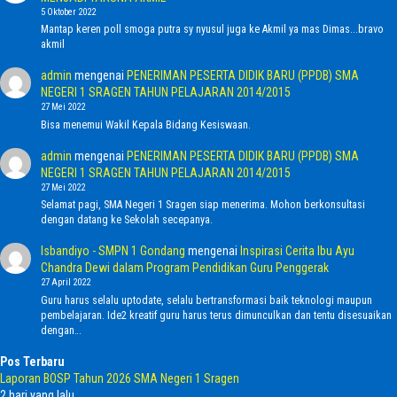
5 Oktober 2022
Mantap keren poll smoga putra sy nyusul juga ke Akmil ya mas Dimas...bravo
akmil
admin
mengenai
PENERIMAN PESERTA DIDIK BARU (PPDB) SMA
NEGERI 1 SRAGEN TAHUN PELAJARAN 2014/2015
27 Mei 2022
Bisa menemui Wakil Kepala Bidang Kesiswaan.
admin
mengenai
PENERIMAN PESERTA DIDIK BARU (PPDB) SMA
NEGERI 1 SRAGEN TAHUN PELAJARAN 2014/2015
27 Mei 2022
Selamat pagi, SMA Negeri 1 Sragen siap menerima. Mohon berkonsultasi
dengan datang ke Sekolah secepanya.
Isbandiyo - SMPN 1 Gondang
mengenai
Inspirasi Cerita Ibu Ayu
Chandra Dewi dalam Program Pendidikan Guru Penggerak
27 April 2022
Guru harus selalu uptodate, selalu bertransformasi baik teknologi maupun
pembelajaran. Ide2 kreatif guru harus terus dimunculkan dan tentu disesuaikan
dengan…
Pos Terbaru
Laporan BOSP Tahun 2026 SMA Negeri 1 Sragen
2 hari yang lalu