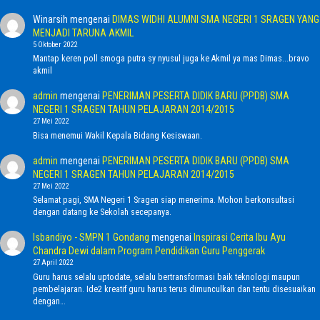
Winarsih
mengenai
DIMAS WIDHI ALUMNI SMA NEGERI 1 SRAGEN YANG
MENJADI TARUNA AKMIL
5 Oktober 2022
Mantap keren poll smoga putra sy nyusul juga ke Akmil ya mas Dimas...bravo
akmil
admin
mengenai
PENERIMAN PESERTA DIDIK BARU (PPDB) SMA
NEGERI 1 SRAGEN TAHUN PELAJARAN 2014/2015
27 Mei 2022
Bisa menemui Wakil Kepala Bidang Kesiswaan.
admin
mengenai
PENERIMAN PESERTA DIDIK BARU (PPDB) SMA
NEGERI 1 SRAGEN TAHUN PELAJARAN 2014/2015
27 Mei 2022
Selamat pagi, SMA Negeri 1 Sragen siap menerima. Mohon berkonsultasi
dengan datang ke Sekolah secepanya.
Isbandiyo - SMPN 1 Gondang
mengenai
Inspirasi Cerita Ibu Ayu
Chandra Dewi dalam Program Pendidikan Guru Penggerak
27 April 2022
Guru harus selalu uptodate, selalu bertransformasi baik teknologi maupun
pembelajaran. Ide2 kreatif guru harus terus dimunculkan dan tentu disesuaikan
dengan…