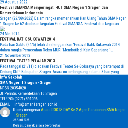
29 Agustus 2022
Festival SMANSA Memperingati HUT SMA Negeri 1 Sragen dan
Kemerdekaan Indonesia
Sragen (29/08/2022) Dalam rangka memeriahkan Hari Ulang Tahun SMA Negeri
1 Sragen ke-62 diadakan kegiatan Festival SMANSA. Festival diisi kegiatan..
24 Mei 2014
FESTIVAL BATIK SUKOWATI 2014
Pada hari Sabtu (24/5) telah diselenggarakan ‘Festival Batik Sukowati 2014’
dalam rangka Pemecahan Rekor MURI ‘Membatik di Kain Sepanjang 1..
21 November 2013
FESTIVAL TEATER PELAJAR 2013
Pada tanggal (21/11) diadakan Festival Teater Se-Soloraya yang bertempat di
Gedung KNPI Kabupaten Sragen. Acara ini berlangsung selama 3 hari yang..
Info Sekolah
SMA Negeri 1 Sragen - Sragen
NPSN
20354028
Jl. Perintis Kemerdekaan 16 Sragen
TELEPON
(0271) 891096
EMAIL
info@sman1sragen.sch.id
Rocky
mengenai
Acara ROOTS DAY Ke-2 Agen Perubahan SMA Negeri
1 Sragen
27 April 2025
Kelass, banyak siswa berprestasi