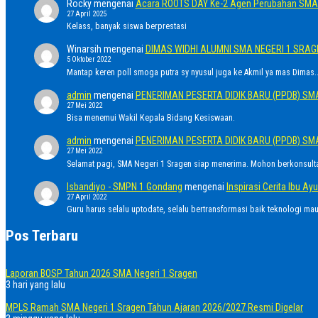
Rocky
mengenai
Acara ROOTS DAY Ke-2 Agen Perubahan SMA 
27 April 2025
Kelass, banyak siswa berprestasi
Winarsih
mengenai
DIMAS WIDHI ALUMNI SMA NEGERI 1 SRA
5 Oktober 2022
Mantap keren poll smoga putra sy nyusul juga ke Akmil ya mas Dimas..
admin
mengenai
PENERIMAN PESERTA DIDIK BARU (PPDB) SM
27 Mei 2022
Bisa menemui Wakil Kepala Bidang Kesiswaan.
admin
mengenai
PENERIMAN PESERTA DIDIK BARU (PPDB) SM
27 Mei 2022
Selamat pagi, SMA Negeri 1 Sragen siap menerima. Mohon berkonsult
Isbandiyo - SMPN 1 Gondang
mengenai
Inspirasi Cerita Ibu 
27 April 2022
Guru harus selalu uptodate, selalu bertransformasi baik teknologi ma
Pos Terbaru
Laporan BOSP Tahun 2026 SMA Negeri 1 Sragen
3 hari yang lalu
MPLS Ramah SMA Negeri 1 Sragen Tahun Ajaran 2026/2027 Resmi Digelar