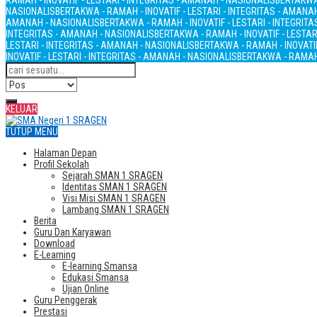
RAMAH - INOVATIF - LESTARI - INTEGRITAS - AMANAH - NASIONALIS
BERTAKWA 
NASIONALIS
BERTAKWA - RAMAH - INOVATIF - LESTARI - INTEGRITAS - AMANA
AMANAH - NASIONALIS
BERTAKWA - RAMAH - INOVATIF - LESTARI - INTEGRIT
INTEGRITAS - AMANAH - NASIONALIS
BERTAKWA - RAMAH - INOVATIF - LESTAR
LESTARI - INTEGRITAS - AMANAH - NASIONALIS
BERTAKWA - RAMAH - INOVATIF
INOVATIF - LESTARI - INTEGRITAS - AMANAH - NASIONALIS
BERTAKWA - RAMAH 
KELUAR
TUTUP MENU
Halaman Depan
Profil Sekolah
Sejarah SMAN 1 SRAGEN
Identitas SMAN 1 SRAGEN
Visi Misi SMAN 1 SRAGEN
Lambang SMAN 1 SRAGEN
Berita
Guru Dan Karyawan
Download
E-Learning
E-learning Smansa
Edukasi Smansa
Ujian Online
Guru Penggerak
Prestasi