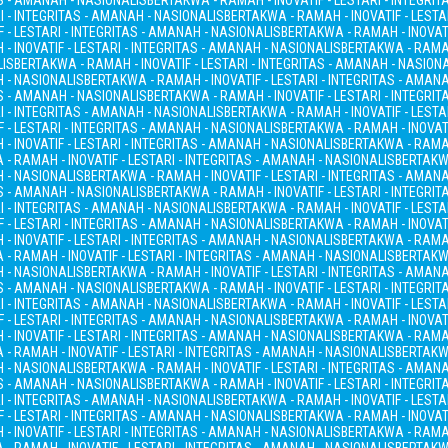
AS - AMANAH - NASIONALIS
BERTAKWA - RAMAH - INOVATIF - LESTARI - INTEGRI
I - INTEGRITAS - AMANAH - NASIONALIS
BERTAKWA - RAMAH - INOVATIF - LESTA
 - LESTARI - INTEGRITAS - AMANAH - NASIONALIS
BERTAKWA - RAMAH - INOVATI
- INOVATIF - LESTARI - INTEGRITAS - AMANAH - NASIONALIS
BERTAKWA - RAMAH
LIS
BERTAKWA - RAMAH - INOVATIF - LESTARI - INTEGRITAS - AMANAH - NASION
H - NASIONALIS
BERTAKWA - RAMAH - INOVATIF - LESTARI - INTEGRITAS - AMAN
AS - AMANAH - NASIONALIS
BERTAKWA - RAMAH - INOVATIF - LESTARI - INTEGRI
I - INTEGRITAS - AMANAH - NASIONALIS
BERTAKWA - RAMAH - INOVATIF - LESTA
 - LESTARI - INTEGRITAS - AMANAH - NASIONALIS
BERTAKWA - RAMAH - INOVATI
- INOVATIF - LESTARI - INTEGRITAS - AMANAH - NASIONALIS
BERTAKWA - RAMAH
- RAMAH - INOVATIF - LESTARI - INTEGRITAS - AMANAH - NASIONALIS
BERTAKWA
H - NASIONALIS
BERTAKWA - RAMAH - INOVATIF - LESTARI - INTEGRITAS - AMAN
AS - AMANAH - NASIONALIS
BERTAKWA - RAMAH - INOVATIF - LESTARI - INTEGRI
I - INTEGRITAS - AMANAH - NASIONALIS
BERTAKWA - RAMAH - INOVATIF - LESTA
 - LESTARI - INTEGRITAS - AMANAH - NASIONALIS
BERTAKWA - RAMAH - INOVATI
- INOVATIF - LESTARI - INTEGRITAS - AMANAH - NASIONALIS
BERTAKWA - RAMAH
- RAMAH - INOVATIF - LESTARI - INTEGRITAS - AMANAH - NASIONALIS
BERTAKWA
H - NASIONALIS
BERTAKWA - RAMAH - INOVATIF - LESTARI - INTEGRITAS - AMAN
AS - AMANAH - NASIONALIS
BERTAKWA - RAMAH - INOVATIF - LESTARI - INTEGRI
I - INTEGRITAS - AMANAH - NASIONALIS
BERTAKWA - RAMAH - INOVATIF - LESTA
 - LESTARI - INTEGRITAS - AMANAH - NASIONALIS
BERTAKWA - RAMAH - INOVATI
- INOVATIF - LESTARI - INTEGRITAS - AMANAH - NASIONALIS
BERTAKWA - RAMAH
- RAMAH - INOVATIF - LESTARI - INTEGRITAS - AMANAH - NASIONALIS
BERTAKWA
H - NASIONALIS
BERTAKWA - RAMAH - INOVATIF - LESTARI - INTEGRITAS - AMAN
AS - AMANAH - NASIONALIS
BERTAKWA - RAMAH - INOVATIF - LESTARI - INTEGRI
I - INTEGRITAS - AMANAH - NASIONALIS
BERTAKWA - RAMAH - INOVATIF - LESTA
 - LESTARI - INTEGRITAS - AMANAH - NASIONALIS
BERTAKWA - RAMAH - INOVATI
- INOVATIF - LESTARI - INTEGRITAS - AMANAH - NASIONALIS
BERTAKWA - RAMAH