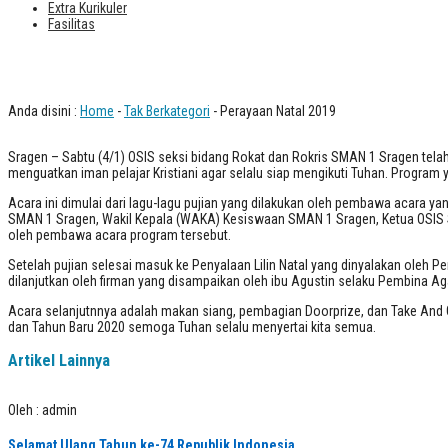
Extra Kurikuler
Fasilitas
Perayaan Natal 2019
Anda disini :
Home
-
Tak Berkategori
- Perayaan Natal 2019
Sragen – Sabtu (4/1) OSIS seksi bidang Rokat dan Rokris SMAN 1 Sragen telah
menguatkan iman pelajar Kristiani agar selalu siap mengikuti Tuhan. Program
Acara ini dimulai dari lagu-lagu pujian yang dilakukan oleh pembawa acara y
SMAN 1 Sragen, Wakil Kepala (WAKA) Kesiswaan SMAN 1 Sragen, Ketua OSIS S
oleh pembawa acara program tersebut.
Setelah pujian selesai masuk ke Penyalaan Lilin Natal yang dinyalakan oleh 
dilanjutkan oleh firman yang disampaikan oleh ibu Agustin selaku Pembina A
Acara selanjutnnya adalah makan siang, pembagian Doorprize, dan Take And Gi
dan Tahun Baru 2020 semoga Tuhan selalu menyertai kita semua.
Artikel Lainnya
Oleh : admin
Selamat Ulang Tahun ke-74 Republik Indonesia