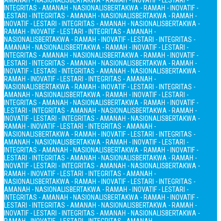
AMANAH - NASIONALIS
BERTAKWA - RAMAH - INOVATIF - LESTARI -
INTEGRITAS - AMANAH - NASIONALIS
BERTAKWA - RAMAH - INOVATIF -
LESTARI - INTEGRITAS - AMANAH - NASIONALIS
BERTAKWA - RAMAH -
INOVATIF - LESTARI - INTEGRITAS - AMANAH - NASIONALIS
BERTAKWA -
RAMAH - INOVATIF - LESTARI - INTEGRITAS - AMANAH -
NASIONALIS
BERTAKWA - RAMAH - INOVATIF - LESTARI - INTEGRITAS -
AMANAH - NASIONALIS
BERTAKWA - RAMAH - INOVATIF - LESTARI -
INTEGRITAS - AMANAH - NASIONALIS
BERTAKWA - RAMAH - INOVATIF -
LESTARI - INTEGRITAS - AMANAH - NASIONALIS
BERTAKWA - RAMAH -
INOVATIF - LESTARI - INTEGRITAS - AMANAH - NASIONALIS
BERTAKWA -
RAMAH - INOVATIF - LESTARI - INTEGRITAS - AMANAH -
NASIONALIS
BERTAKWA - RAMAH - INOVATIF - LESTARI - INTEGRITAS -
AMANAH - NASIONALIS
BERTAKWA - RAMAH - INOVATIF - LESTARI -
INTEGRITAS - AMANAH - NASIONALIS
BERTAKWA - RAMAH - INOVATIF -
LESTARI - INTEGRITAS - AMANAH - NASIONALIS
BERTAKWA - RAMAH -
INOVATIF - LESTARI - INTEGRITAS - AMANAH - NASIONALIS
BERTAKWA -
RAMAH - INOVATIF - LESTARI - INTEGRITAS - AMANAH -
NASIONALIS
BERTAKWA - RAMAH - INOVATIF - LESTARI - INTEGRITAS -
AMANAH - NASIONALIS
BERTAKWA - RAMAH - INOVATIF - LESTARI -
INTEGRITAS - AMANAH - NASIONALIS
BERTAKWA - RAMAH - INOVATIF -
LESTARI - INTEGRITAS - AMANAH - NASIONALIS
BERTAKWA - RAMAH -
INOVATIF - LESTARI - INTEGRITAS - AMANAH - NASIONALIS
BERTAKWA -
RAMAH - INOVATIF - LESTARI - INTEGRITAS - AMANAH -
NASIONALIS
BERTAKWA - RAMAH - INOVATIF - LESTARI - INTEGRITAS -
AMANAH - NASIONALIS
BERTAKWA - RAMAH - INOVATIF - LESTARI -
INTEGRITAS - AMANAH - NASIONALIS
BERTAKWA - RAMAH - INOVATIF -
LESTARI - INTEGRITAS - AMANAH - NASIONALIS
BERTAKWA - RAMAH -
INOVATIF - LESTARI - INTEGRITAS - AMANAH - NASIONALIS
BERTAKWA -