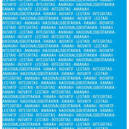
LESTARI - INTEGRITAS - AMANAH - NASIONALIS
BERTAKWA - RAMAH -
INOVATIF - LESTARI - INTEGRITAS - AMANAH - NASIONALIS
BERTAKWA -
RAMAH - INOVATIF - LESTARI - INTEGRITAS - AMANAH -
NASIONALIS
BERTAKWA - RAMAH - INOVATIF - LESTARI - INTEGRITAS -
AMANAH - NASIONALIS
BERTAKWA - RAMAH - INOVATIF - LESTARI -
INTEGRITAS - AMANAH - NASIONALIS
BERTAKWA - RAMAH - INOVATIF -
LESTARI - INTEGRITAS - AMANAH - NASIONALIS
BERTAKWA - RAMAH -
INOVATIF - LESTARI - INTEGRITAS - AMANAH - NASIONALIS
BERTAKWA -
RAMAH - INOVATIF - LESTARI - INTEGRITAS - AMANAH -
NASIONALIS
BERTAKWA - RAMAH - INOVATIF - LESTARI - INTEGRITAS -
AMANAH - NASIONALIS
BERTAKWA - RAMAH - INOVATIF - LESTARI -
INTEGRITAS - AMANAH - NASIONALIS
BERTAKWA - RAMAH - INOVATIF -
LESTARI - INTEGRITAS - AMANAH - NASIONALIS
BERTAKWA - RAMAH -
INOVATIF - LESTARI - INTEGRITAS - AMANAH - NASIONALIS
BERTAKWA -
RAMAH - INOVATIF - LESTARI - INTEGRITAS - AMANAH -
NASIONALIS
BERTAKWA - RAMAH - INOVATIF - LESTARI - INTEGRITAS -
AMANAH - NASIONALIS
BERTAKWA - RAMAH - INOVATIF - LESTARI -
INTEGRITAS - AMANAH - NASIONALIS
BERTAKWA - RAMAH - INOVATIF -
LESTARI - INTEGRITAS - AMANAH - NASIONALIS
BERTAKWA - RAMAH -
INOVATIF - LESTARI - INTEGRITAS - AMANAH - NASIONALIS
BERTAKWA -
RAMAH - INOVATIF - LESTARI - INTEGRITAS - AMANAH -
NASIONALIS
BERTAKWA - RAMAH - INOVATIF - LESTARI - INTEGRITAS -
AMANAH - NASIONALIS
BERTAKWA - RAMAH - INOVATIF - LESTARI -
INTEGRITAS - AMANAH - NASIONALIS
BERTAKWA - RAMAH - INOVATIF -
LESTARI - INTEGRITAS - AMANAH - NASIONALIS
BERTAKWA - RAMAH -
INOVATIF - LESTARI - INTEGRITAS - AMANAH - NASIONALIS
BERTAKWA -
RAMAH - INOVATIF - LESTARI - INTEGRITAS - AMANAH -
NASIONALIS
BERTAKWA - RAMAH - INOVATIF - LESTARI - INTEGRITAS -