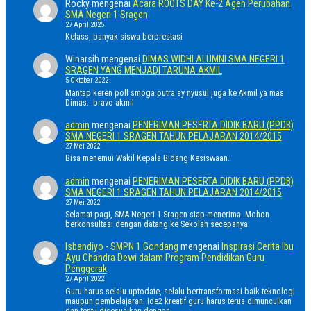
Rocky
mengenai
Acara ROOTS DAY Ke-2 Agen Perubahan
SMA Negeri 1 Sragen
27 April 2025
Kelass, banyak siswa berprestasi
Winarsih
mengenai
DIMAS WIDHI ALUMNI SMA NEGERI 1
SRAGEN YANG MENJADI TARUNA AKMIL
5 Oktober 2022
Mantap keren poll smoga putra sy nyusul juga ke Akmil ya mas
Dimas...bravo akmil
admin
mengenai
PENERIMAN PESERTA DIDIK BARU (PPDB)
SMA NEGERI 1 SRAGEN TAHUN PELAJARAN 2014/2015
27 Mei 2022
Bisa menemui Wakil Kepala Bidang Kesiswaan.
admin
mengenai
PENERIMAN PESERTA DIDIK BARU (PPDB)
SMA NEGERI 1 SRAGEN TAHUN PELAJARAN 2014/2015
27 Mei 2022
Selamat pagi, SMA Negeri 1 Sragen siap menerima. Mohon
berkonsultasi dengan datang ke Sekolah secepanya.
Isbandiyo - SMPN 1 Gondang
mengenai
Inspirasi Cerita Ibu
Ayu Chandra Dewi dalam Program Pendidikan Guru
Penggerak
27 April 2022
Guru harus selalu uptodate, selalu bertransformasi baik teknologi
maupun pembelajaran. Ide2 kreatif guru harus terus dimunculkan
dan tentu disesuaikan dengan…