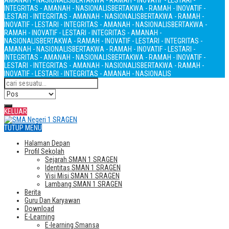
AMANAH - NASIONALIS
BERTAKWA - RAMAH - INOVATIF - LESTARI -
INTEGRITAS - AMANAH - NASIONALIS
BERTAKWA - RAMAH - INOVATIF -
LESTARI - INTEGRITAS - AMANAH - NASIONALIS
BERTAKWA - RAMAH -
INOVATIF - LESTARI - INTEGRITAS - AMANAH - NASIONALIS
BERTAKWA -
RAMAH - INOVATIF - LESTARI - INTEGRITAS - AMANAH -
NASIONALIS
BERTAKWA - RAMAH - INOVATIF - LESTARI - INTEGRITAS -
AMANAH - NASIONALIS
BERTAKWA - RAMAH - INOVATIF - LESTARI -
INTEGRITAS - AMANAH - NASIONALIS
BERTAKWA - RAMAH - INOVATIF -
LESTARI - INTEGRITAS - AMANAH - NASIONALIS
BERTAKWA - RAMAH -
INOVATIF - LESTARI - INTEGRITAS - AMANAH - NASIONALIS
KELUAR
TUTUP MENU
Halaman Depan
Profil Sekolah
Sejarah SMAN 1 SRAGEN
Identitas SMAN 1 SRAGEN
Visi Misi SMAN 1 SRAGEN
Lambang SMAN 1 SRAGEN
Berita
Guru Dan Karyawan
Download
E-Learning
E-learning Smansa