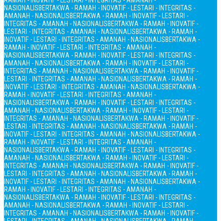
RAMAH - INOVATIF - LESTARI - INTEGRITAS - AMANAH -
NASIONALIS
BERTAKWA - RAMAH - INOVATIF - LESTARI - INTEGRITAS -
AMANAH - NASIONALIS
BERTAKWA - RAMAH - INOVATIF - LESTARI -
INTEGRITAS - AMANAH - NASIONALIS
BERTAKWA - RAMAH - INOVATIF -
LESTARI - INTEGRITAS - AMANAH - NASIONALIS
BERTAKWA - RAMAH -
INOVATIF - LESTARI - INTEGRITAS - AMANAH - NASIONALIS
BERTAKWA -
RAMAH - INOVATIF - LESTARI - INTEGRITAS - AMANAH -
NASIONALIS
BERTAKWA - RAMAH - INOVATIF - LESTARI - INTEGRITAS -
AMANAH - NASIONALIS
BERTAKWA - RAMAH - INOVATIF - LESTARI -
INTEGRITAS - AMANAH - NASIONALIS
BERTAKWA - RAMAH - INOVATIF -
LESTARI - INTEGRITAS - AMANAH - NASIONALIS
BERTAKWA - RAMAH -
INOVATIF - LESTARI - INTEGRITAS - AMANAH - NASIONALIS
BERTAKWA -
RAMAH - INOVATIF - LESTARI - INTEGRITAS - AMANAH -
NASIONALIS
BERTAKWA - RAMAH - INOVATIF - LESTARI - INTEGRITAS -
AMANAH - NASIONALIS
BERTAKWA - RAMAH - INOVATIF - LESTARI -
INTEGRITAS - AMANAH - NASIONALIS
BERTAKWA - RAMAH - INOVATIF -
LESTARI - INTEGRITAS - AMANAH - NASIONALIS
BERTAKWA - RAMAH -
INOVATIF - LESTARI - INTEGRITAS - AMANAH - NASIONALIS
BERTAKWA -
RAMAH - INOVATIF - LESTARI - INTEGRITAS - AMANAH -
NASIONALIS
BERTAKWA - RAMAH - INOVATIF - LESTARI - INTEGRITAS -
AMANAH - NASIONALIS
BERTAKWA - RAMAH - INOVATIF - LESTARI -
INTEGRITAS - AMANAH - NASIONALIS
BERTAKWA - RAMAH - INOVATIF -
LESTARI - INTEGRITAS - AMANAH - NASIONALIS
BERTAKWA - RAMAH -
INOVATIF - LESTARI - INTEGRITAS - AMANAH - NASIONALIS
BERTAKWA -
RAMAH - INOVATIF - LESTARI - INTEGRITAS - AMANAH -
NASIONALIS
BERTAKWA - RAMAH - INOVATIF - LESTARI - INTEGRITAS -
AMANAH - NASIONALIS
BERTAKWA - RAMAH - INOVATIF - LESTARI -
INTEGRITAS - AMANAH - NASIONALIS
BERTAKWA - RAMAH - INOVATIF -