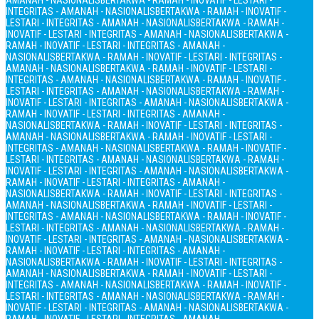
AMANAH - NASIONALIS
BERTAKWA - RAMAH - INOVATIF - LESTARI -
INTEGRITAS - AMANAH - NASIONALIS
BERTAKWA - RAMAH - INOVATIF -
LESTARI - INTEGRITAS - AMANAH - NASIONALIS
BERTAKWA - RAMAH -
INOVATIF - LESTARI - INTEGRITAS - AMANAH - NASIONALIS
BERTAKWA -
RAMAH - INOVATIF - LESTARI - INTEGRITAS - AMANAH -
NASIONALIS
BERTAKWA - RAMAH - INOVATIF - LESTARI - INTEGRITAS -
AMANAH - NASIONALIS
BERTAKWA - RAMAH - INOVATIF - LESTARI -
INTEGRITAS - AMANAH - NASIONALIS
BERTAKWA - RAMAH - INOVATIF -
LESTARI - INTEGRITAS - AMANAH - NASIONALIS
BERTAKWA - RAMAH -
INOVATIF - LESTARI - INTEGRITAS - AMANAH - NASIONALIS
BERTAKWA -
RAMAH - INOVATIF - LESTARI - INTEGRITAS - AMANAH -
NASIONALIS
BERTAKWA - RAMAH - INOVATIF - LESTARI - INTEGRITAS -
AMANAH - NASIONALIS
BERTAKWA - RAMAH - INOVATIF - LESTARI -
INTEGRITAS - AMANAH - NASIONALIS
BERTAKWA - RAMAH - INOVATIF -
LESTARI - INTEGRITAS - AMANAH - NASIONALIS
BERTAKWA - RAMAH -
INOVATIF - LESTARI - INTEGRITAS - AMANAH - NASIONALIS
BERTAKWA -
RAMAH - INOVATIF - LESTARI - INTEGRITAS - AMANAH -
NASIONALIS
BERTAKWA - RAMAH - INOVATIF - LESTARI - INTEGRITAS -
AMANAH - NASIONALIS
BERTAKWA - RAMAH - INOVATIF - LESTARI -
INTEGRITAS - AMANAH - NASIONALIS
BERTAKWA - RAMAH - INOVATIF -
LESTARI - INTEGRITAS - AMANAH - NASIONALIS
BERTAKWA - RAMAH -
INOVATIF - LESTARI - INTEGRITAS - AMANAH - NASIONALIS
BERTAKWA -
RAMAH - INOVATIF - LESTARI - INTEGRITAS - AMANAH -
NASIONALIS
BERTAKWA - RAMAH - INOVATIF - LESTARI - INTEGRITAS -
AMANAH - NASIONALIS
BERTAKWA - RAMAH - INOVATIF - LESTARI -
INTEGRITAS - AMANAH - NASIONALIS
BERTAKWA - RAMAH - INOVATIF -
LESTARI - INTEGRITAS - AMANAH - NASIONALIS
BERTAKWA - RAMAH -
INOVATIF - LESTARI - INTEGRITAS - AMANAH - NASIONALIS
BERTAKWA -