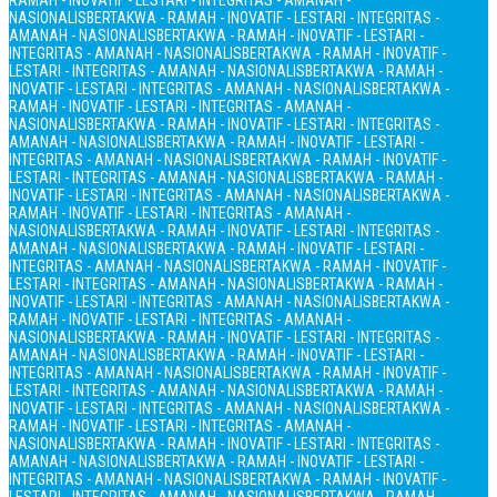
RAMAH - INOVATIF - LESTARI - INTEGRITAS - AMANAH -
NASIONALIS
BERTAKWA - RAMAH - INOVATIF - LESTARI - INTEGRITAS -
AMANAH - NASIONALIS
BERTAKWA - RAMAH - INOVATIF - LESTARI -
INTEGRITAS - AMANAH - NASIONALIS
BERTAKWA - RAMAH - INOVATIF -
LESTARI - INTEGRITAS - AMANAH - NASIONALIS
BERTAKWA - RAMAH -
INOVATIF - LESTARI - INTEGRITAS - AMANAH - NASIONALIS
BERTAKWA -
RAMAH - INOVATIF - LESTARI - INTEGRITAS - AMANAH -
NASIONALIS
BERTAKWA - RAMAH - INOVATIF - LESTARI - INTEGRITAS -
AMANAH - NASIONALIS
BERTAKWA - RAMAH - INOVATIF - LESTARI -
INTEGRITAS - AMANAH - NASIONALIS
BERTAKWA - RAMAH - INOVATIF -
LESTARI - INTEGRITAS - AMANAH - NASIONALIS
BERTAKWA - RAMAH -
INOVATIF - LESTARI - INTEGRITAS - AMANAH - NASIONALIS
BERTAKWA -
RAMAH - INOVATIF - LESTARI - INTEGRITAS - AMANAH -
NASIONALIS
BERTAKWA - RAMAH - INOVATIF - LESTARI - INTEGRITAS -
AMANAH - NASIONALIS
BERTAKWA - RAMAH - INOVATIF - LESTARI -
INTEGRITAS - AMANAH - NASIONALIS
BERTAKWA - RAMAH - INOVATIF -
LESTARI - INTEGRITAS - AMANAH - NASIONALIS
BERTAKWA - RAMAH -
INOVATIF - LESTARI - INTEGRITAS - AMANAH - NASIONALIS
BERTAKWA -
RAMAH - INOVATIF - LESTARI - INTEGRITAS - AMANAH -
NASIONALIS
BERTAKWA - RAMAH - INOVATIF - LESTARI - INTEGRITAS -
AMANAH - NASIONALIS
BERTAKWA - RAMAH - INOVATIF - LESTARI -
INTEGRITAS - AMANAH - NASIONALIS
BERTAKWA - RAMAH - INOVATIF -
LESTARI - INTEGRITAS - AMANAH - NASIONALIS
BERTAKWA - RAMAH -
INOVATIF - LESTARI - INTEGRITAS - AMANAH - NASIONALIS
BERTAKWA -
RAMAH - INOVATIF - LESTARI - INTEGRITAS - AMANAH -
NASIONALIS
BERTAKWA - RAMAH - INOVATIF - LESTARI - INTEGRITAS -
AMANAH - NASIONALIS
BERTAKWA - RAMAH - INOVATIF - LESTARI -
INTEGRITAS - AMANAH - NASIONALIS
BERTAKWA - RAMAH - INOVATIF -