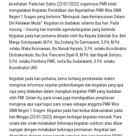
kesehatan. Pada hari Sabtu (22/01/2022) organisasi PMR telah
mengadakan Kegiatan Pendidikan dan Kepelatihan PMR Wira SMA
Negeri 1 Sragen yang bertema “Memupuk Jiwa Kemanusiaan Dalam
Diri Relawan Muda”. Kegiatan ini diadakan selama dua hari. Pada
masing – masing hari memiliki agenda/kegiatan yang berbeda.
Kegiatan pada hari pertama dihadiri oleh Ibu Kepala Sekolah Dra. Beti
Marga Sulistyawati, M.Pd., Ibu Endang Sri Darmayanti, S.Pd, M.Pd.
selaku Waka Kesiswaan, Ibu Nunuk Haryani, S.Pd. selaku Koordinator
Ekstrakurikuler, Ibu Dra. Pancarini Dyah R, M.Pd. dan Bapak Sutoyo,
S.Pd. selaku Pembina PMR, serta Ibu Sudarwanti, S.Pd. selaku
Koordinator UKS.
Kegiatan pada hari pertama, berisi tentang pembekalan materi
mengenai informasi seputar perkembangan dan kegiatan yang apa
saja yang dilakukan dalam mengikuti kegiatan PMR yang diadakan
oleh PMI. Selain itu, para siswa juga mendapatkan penjelasan
mengenai apa saja tugas para siswa sebagai anggota PMR Wira
SMA Negeri 1 Sragen. Kegiatan pada hari kedua dilaksanakan pada
hari Minggu (23/01/2022) dengan berbagai kegiatan menarik. Para
siswa dan siswi melakukan beberapa kegiatan outdoor atau diluar
ruangan dengan melakukan beberapa permainan. Kegiatan lain