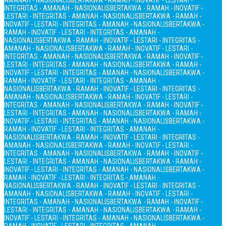
AMANAH - NASIONALIS
BERTAKWA - RAMAH - INOVATIF - LESTARI -
INTEGRITAS - AMANAH - NASIONALIS
BERTAKWA - RAMAH - INOVATIF -
LESTARI - INTEGRITAS - AMANAH - NASIONALIS
BERTAKWA - RAMAH -
INOVATIF - LESTARI - INTEGRITAS - AMANAH - NASIONALIS
BERTAKWA -
RAMAH - INOVATIF - LESTARI - INTEGRITAS - AMANAH -
NASIONALIS
BERTAKWA - RAMAH - INOVATIF - LESTARI - INTEGRITAS -
AMANAH - NASIONALIS
BERTAKWA - RAMAH - INOVATIF - LESTARI -
INTEGRITAS - AMANAH - NASIONALIS
BERTAKWA - RAMAH - INOVATIF -
LESTARI - INTEGRITAS - AMANAH - NASIONALIS
BERTAKWA - RAMAH -
INOVATIF - LESTARI - INTEGRITAS - AMANAH - NASIONALIS
BERTAKWA -
RAMAH - INOVATIF - LESTARI - INTEGRITAS - AMANAH -
NASIONALIS
BERTAKWA - RAMAH - INOVATIF - LESTARI - INTEGRITAS -
AMANAH - NASIONALIS
BERTAKWA - RAMAH - INOVATIF - LESTARI -
INTEGRITAS - AMANAH - NASIONALIS
BERTAKWA - RAMAH - INOVATIF -
LESTARI - INTEGRITAS - AMANAH - NASIONALIS
BERTAKWA - RAMAH -
INOVATIF - LESTARI - INTEGRITAS - AMANAH - NASIONALIS
BERTAKWA -
RAMAH - INOVATIF - LESTARI - INTEGRITAS - AMANAH -
NASIONALIS
BERTAKWA - RAMAH - INOVATIF - LESTARI - INTEGRITAS -
AMANAH - NASIONALIS
BERTAKWA - RAMAH - INOVATIF - LESTARI -
INTEGRITAS - AMANAH - NASIONALIS
BERTAKWA - RAMAH - INOVATIF -
LESTARI - INTEGRITAS - AMANAH - NASIONALIS
BERTAKWA - RAMAH -
INOVATIF - LESTARI - INTEGRITAS - AMANAH - NASIONALIS
BERTAKWA -
RAMAH - INOVATIF - LESTARI - INTEGRITAS - AMANAH -
NASIONALIS
BERTAKWA - RAMAH - INOVATIF - LESTARI - INTEGRITAS -
AMANAH - NASIONALIS
BERTAKWA - RAMAH - INOVATIF - LESTARI -
INTEGRITAS - AMANAH - NASIONALIS
BERTAKWA - RAMAH - INOVATIF -
LESTARI - INTEGRITAS - AMANAH - NASIONALIS
BERTAKWA - RAMAH -
INOVATIF - LESTARI - INTEGRITAS - AMANAH - NASIONALIS
BERTAKWA -