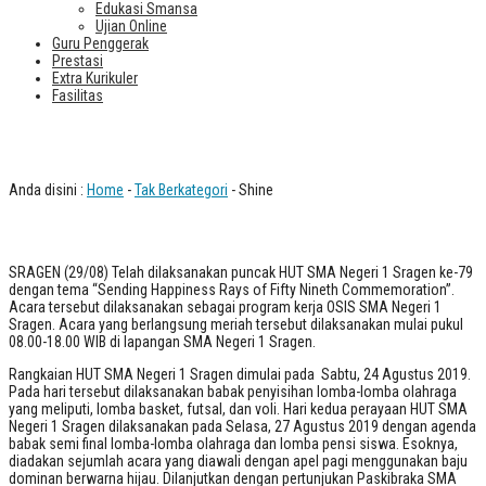
Edukasi Smansa
Ujian Online
Guru Penggerak
Prestasi
Extra Kurikuler
Fasilitas
Shine
Anda disini :
Home
-
Tak Berkategori
- Shine
SRAGEN (29/08) Telah dilaksanakan puncak HUT SMA Negeri 1 Sragen ke-79
dengan tema “Sending Happiness Rays of Fifty Nineth Commemoration”.
Acara tersebut dilaksanakan sebagai program kerja OSIS SMA Negeri 1
Sragen. Acara yang berlangsung meriah tersebut dilaksanakan mulai pukul
08.00-18.00 WIB di lapangan SMA Negeri 1 Sragen.
Rangkaian HUT SMA Negeri 1 Sragen dimulai pada Sabtu, 24 Agustus 2019.
Pada hari tersebut dilaksanakan babak penyisihan lomba-lomba olahraga
yang meliputi, lomba basket, futsal, dan voli. Hari kedua perayaan HUT SMA
Negeri 1 Sragen dilaksanakan pada Selasa, 27 Agustus 2019 dengan agenda
babak semi final lomba-lomba olahraga dan lomba pensi siswa. Esoknya,
diadakan sejumlah acara yang diawali dengan apel pagi menggunakan baju
dominan berwarna hijau. Dilanjutkan dengan pertunjukan Paskibraka SMA