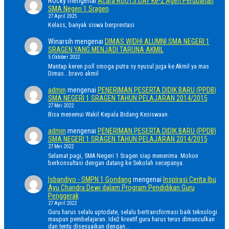
Rocky
mengenai
Acara ROOTS DAY Ke-2 Agen Perubahan
SMA Negeri 1 Sragen
27 April 2025
Kelass, banyak siswa berprestasi
Winarsih
mengenai
DIMAS WIDHI ALUMNI SMA NEGERI 1
SRAGEN YANG MENJADI TARUNA AKMIL
5 Oktober 2022
Mantap keren poll smoga putra sy nyusul juga ke Akmil ya mas
Dimas...bravo akmil
admin
mengenai
PENERIMAN PESERTA DIDIK BARU (PPDB)
SMA NEGERI 1 SRAGEN TAHUN PELAJARAN 2014/2015
27 Mei 2022
Bisa menemui Wakil Kepala Bidang Kesiswaan.
admin
mengenai
PENERIMAN PESERTA DIDIK BARU (PPDB)
SMA NEGERI 1 SRAGEN TAHUN PELAJARAN 2014/2015
27 Mei 2022
Selamat pagi, SMA Negeri 1 Sragen siap menerima. Mohon
berkonsultasi dengan datang ke Sekolah secepanya.
Isbandiyo - SMPN 1 Gondang
mengenai
Inspirasi Cerita Ibu
Ayu Chandra Dewi dalam Program Pendidikan Guru
Penggerak
27 April 2022
Guru harus selalu uptodate, selalu bertransformasi baik teknologi
maupun pembelajaran. Ide2 kreatif guru harus terus dimunculkan
dan tentu disesuaikan dengan…