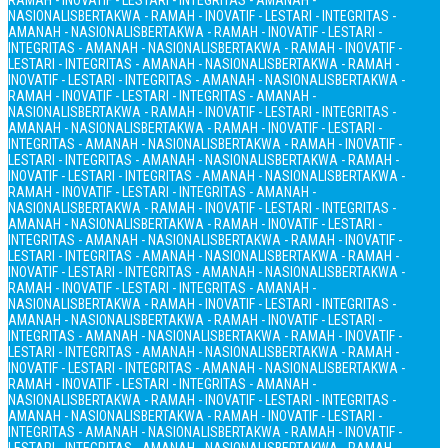
RAMAH - INOVATIF - LESTARI - INTEGRITAS - AMANAH -
NASIONALIS
BERTAKWA - RAMAH - INOVATIF - LESTARI - INTEGRITAS -
AMANAH - NASIONALIS
BERTAKWA - RAMAH - INOVATIF - LESTARI -
INTEGRITAS - AMANAH - NASIONALIS
BERTAKWA - RAMAH - INOVATIF -
LESTARI - INTEGRITAS - AMANAH - NASIONALIS
BERTAKWA - RAMAH -
INOVATIF - LESTARI - INTEGRITAS - AMANAH - NASIONALIS
BERTAKWA -
RAMAH - INOVATIF - LESTARI - INTEGRITAS - AMANAH -
NASIONALIS
BERTAKWA - RAMAH - INOVATIF - LESTARI - INTEGRITAS -
AMANAH - NASIONALIS
BERTAKWA - RAMAH - INOVATIF - LESTARI -
INTEGRITAS - AMANAH - NASIONALIS
BERTAKWA - RAMAH - INOVATIF -
LESTARI - INTEGRITAS - AMANAH - NASIONALIS
BERTAKWA - RAMAH -
INOVATIF - LESTARI - INTEGRITAS - AMANAH - NASIONALIS
BERTAKWA -
RAMAH - INOVATIF - LESTARI - INTEGRITAS - AMANAH -
NASIONALIS
BERTAKWA - RAMAH - INOVATIF - LESTARI - INTEGRITAS -
AMANAH - NASIONALIS
BERTAKWA - RAMAH - INOVATIF - LESTARI -
INTEGRITAS - AMANAH - NASIONALIS
BERTAKWA - RAMAH - INOVATIF -
LESTARI - INTEGRITAS - AMANAH - NASIONALIS
BERTAKWA - RAMAH -
INOVATIF - LESTARI - INTEGRITAS - AMANAH - NASIONALIS
BERTAKWA -
RAMAH - INOVATIF - LESTARI - INTEGRITAS - AMANAH -
NASIONALIS
BERTAKWA - RAMAH - INOVATIF - LESTARI - INTEGRITAS -
AMANAH - NASIONALIS
BERTAKWA - RAMAH - INOVATIF - LESTARI -
INTEGRITAS - AMANAH - NASIONALIS
BERTAKWA - RAMAH - INOVATIF -
LESTARI - INTEGRITAS - AMANAH - NASIONALIS
BERTAKWA - RAMAH -
INOVATIF - LESTARI - INTEGRITAS - AMANAH - NASIONALIS
BERTAKWA -
RAMAH - INOVATIF - LESTARI - INTEGRITAS - AMANAH -
NASIONALIS
BERTAKWA - RAMAH - INOVATIF - LESTARI - INTEGRITAS -
AMANAH - NASIONALIS
BERTAKWA - RAMAH - INOVATIF - LESTARI -
INTEGRITAS - AMANAH - NASIONALIS
BERTAKWA - RAMAH - INOVATIF -