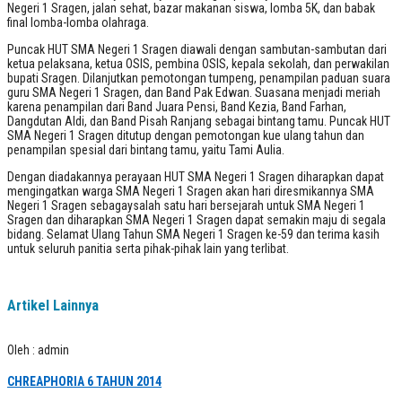
Negeri 1 Sragen, jalan sehat, bazar makanan siswa, lomba 5K, dan babak
final lomba-lomba olahraga.
Puncak HUT SMA Negeri 1 Sragen diawali dengan sambutan-sambutan dari
ketua pelaksana, ketua OSIS, pembina OSIS, kepala sekolah, dan perwakilan
bupati Sragen. Dilanjutkan pemotongan tumpeng, penampilan paduan suara
guru SMA Negeri 1 Sragen, dan Band Pak Edwan. Suasana menjadi meriah
karena penampilan dari Band Juara Pensi, Band Kezia, Band Farhan,
Dangdutan Aldi, dan Band Pisah Ranjang sebagai bintang tamu. Puncak HUT
SMA Negeri 1 Sragen ditutup dengan pemotongan kue ulang tahun dan
penampilan spesial dari bintang tamu, yaitu Tami Aulia.
Dengan diadakannya perayaan HUT SMA Negeri 1 Sragen diharapkan dapat
mengingatkan warga SMA Negeri 1 Sragen akan hari diresmikannya SMA
Negeri 1 Sragen sebagaysalah satu hari bersejarah untuk SMA Negeri 1
Sragen dan diharapkan SMA Negeri 1 Sragen dapat semakin maju di segala
bidang. Selamat Ulang Tahun SMA Negeri 1 Sragen ke-59 dan terima kasih
untuk seluruh panitia serta pihak-pihak lain yang terlibat.
Artikel Lainnya
Oleh : admin
CHREAPHORIA 6 TAHUN 2014