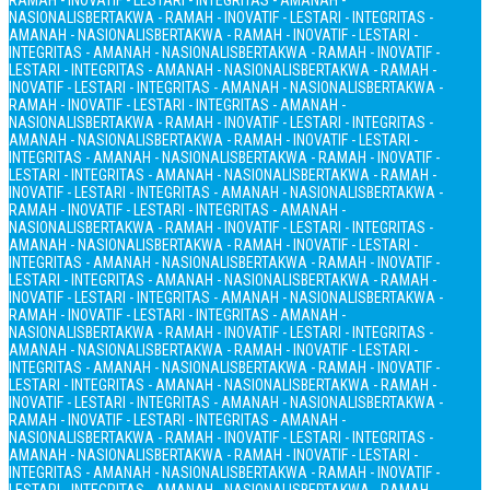
RAMAH - INOVATIF - LESTARI - INTEGRITAS - AMANAH -
NASIONALIS
BERTAKWA - RAMAH - INOVATIF - LESTARI - INTEGRITAS -
AMANAH - NASIONALIS
BERTAKWA - RAMAH - INOVATIF - LESTARI -
INTEGRITAS - AMANAH - NASIONALIS
BERTAKWA - RAMAH - INOVATIF -
LESTARI - INTEGRITAS - AMANAH - NASIONALIS
BERTAKWA - RAMAH -
INOVATIF - LESTARI - INTEGRITAS - AMANAH - NASIONALIS
BERTAKWA -
RAMAH - INOVATIF - LESTARI - INTEGRITAS - AMANAH -
NASIONALIS
BERTAKWA - RAMAH - INOVATIF - LESTARI - INTEGRITAS -
AMANAH - NASIONALIS
BERTAKWA - RAMAH - INOVATIF - LESTARI -
INTEGRITAS - AMANAH - NASIONALIS
BERTAKWA - RAMAH - INOVATIF -
LESTARI - INTEGRITAS - AMANAH - NASIONALIS
BERTAKWA - RAMAH -
INOVATIF - LESTARI - INTEGRITAS - AMANAH - NASIONALIS
BERTAKWA -
RAMAH - INOVATIF - LESTARI - INTEGRITAS - AMANAH -
NASIONALIS
BERTAKWA - RAMAH - INOVATIF - LESTARI - INTEGRITAS -
AMANAH - NASIONALIS
BERTAKWA - RAMAH - INOVATIF - LESTARI -
INTEGRITAS - AMANAH - NASIONALIS
BERTAKWA - RAMAH - INOVATIF -
LESTARI - INTEGRITAS - AMANAH - NASIONALIS
BERTAKWA - RAMAH -
INOVATIF - LESTARI - INTEGRITAS - AMANAH - NASIONALIS
BERTAKWA -
RAMAH - INOVATIF - LESTARI - INTEGRITAS - AMANAH -
NASIONALIS
BERTAKWA - RAMAH - INOVATIF - LESTARI - INTEGRITAS -
AMANAH - NASIONALIS
BERTAKWA - RAMAH - INOVATIF - LESTARI -
INTEGRITAS - AMANAH - NASIONALIS
BERTAKWA - RAMAH - INOVATIF -
LESTARI - INTEGRITAS - AMANAH - NASIONALIS
BERTAKWA - RAMAH -
INOVATIF - LESTARI - INTEGRITAS - AMANAH - NASIONALIS
BERTAKWA -
RAMAH - INOVATIF - LESTARI - INTEGRITAS - AMANAH -
NASIONALIS
BERTAKWA - RAMAH - INOVATIF - LESTARI - INTEGRITAS -
AMANAH - NASIONALIS
BERTAKWA - RAMAH - INOVATIF - LESTARI -
INTEGRITAS - AMANAH - NASIONALIS
BERTAKWA - RAMAH - INOVATIF -