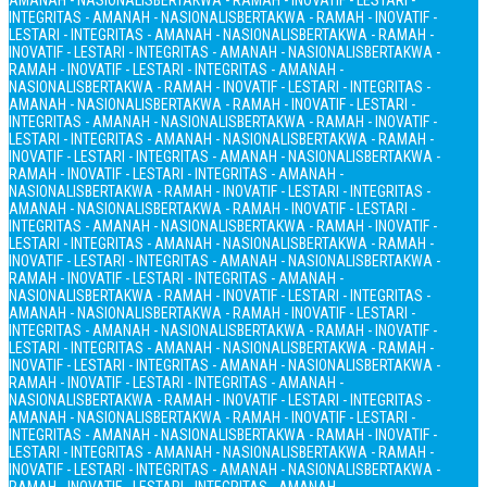
AMANAH - NASIONALIS
BERTAKWA - RAMAH - INOVATIF - LESTARI -
INTEGRITAS - AMANAH - NASIONALIS
BERTAKWA - RAMAH - INOVATIF -
LESTARI - INTEGRITAS - AMANAH - NASIONALIS
BERTAKWA - RAMAH -
INOVATIF - LESTARI - INTEGRITAS - AMANAH - NASIONALIS
BERTAKWA -
RAMAH - INOVATIF - LESTARI - INTEGRITAS - AMANAH -
NASIONALIS
BERTAKWA - RAMAH - INOVATIF - LESTARI - INTEGRITAS -
AMANAH - NASIONALIS
BERTAKWA - RAMAH - INOVATIF - LESTARI -
INTEGRITAS - AMANAH - NASIONALIS
BERTAKWA - RAMAH - INOVATIF -
LESTARI - INTEGRITAS - AMANAH - NASIONALIS
BERTAKWA - RAMAH -
INOVATIF - LESTARI - INTEGRITAS - AMANAH - NASIONALIS
BERTAKWA -
RAMAH - INOVATIF - LESTARI - INTEGRITAS - AMANAH -
NASIONALIS
BERTAKWA - RAMAH - INOVATIF - LESTARI - INTEGRITAS -
AMANAH - NASIONALIS
BERTAKWA - RAMAH - INOVATIF - LESTARI -
INTEGRITAS - AMANAH - NASIONALIS
BERTAKWA - RAMAH - INOVATIF -
LESTARI - INTEGRITAS - AMANAH - NASIONALIS
BERTAKWA - RAMAH -
INOVATIF - LESTARI - INTEGRITAS - AMANAH - NASIONALIS
BERTAKWA -
RAMAH - INOVATIF - LESTARI - INTEGRITAS - AMANAH -
NASIONALIS
BERTAKWA - RAMAH - INOVATIF - LESTARI - INTEGRITAS -
AMANAH - NASIONALIS
BERTAKWA - RAMAH - INOVATIF - LESTARI -
INTEGRITAS - AMANAH - NASIONALIS
BERTAKWA - RAMAH - INOVATIF -
LESTARI - INTEGRITAS - AMANAH - NASIONALIS
BERTAKWA - RAMAH -
INOVATIF - LESTARI - INTEGRITAS - AMANAH - NASIONALIS
BERTAKWA -
RAMAH - INOVATIF - LESTARI - INTEGRITAS - AMANAH -
NASIONALIS
BERTAKWA - RAMAH - INOVATIF - LESTARI - INTEGRITAS -
AMANAH - NASIONALIS
BERTAKWA - RAMAH - INOVATIF - LESTARI -
INTEGRITAS - AMANAH - NASIONALIS
BERTAKWA - RAMAH - INOVATIF -
LESTARI - INTEGRITAS - AMANAH - NASIONALIS
BERTAKWA - RAMAH -
INOVATIF - LESTARI - INTEGRITAS - AMANAH - NASIONALIS
BERTAKWA -