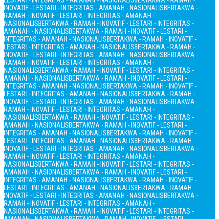
LESTARI - INTEGRITAS - AMANAH - NASIONALIS
BERTAKWA - RAMAH -
INOVATIF - LESTARI - INTEGRITAS - AMANAH - NASIONALIS
BERTAKWA -
RAMAH - INOVATIF - LESTARI - INTEGRITAS - AMANAH -
NASIONALIS
BERTAKWA - RAMAH - INOVATIF - LESTARI - INTEGRITAS -
AMANAH - NASIONALIS
BERTAKWA - RAMAH - INOVATIF - LESTARI -
INTEGRITAS - AMANAH - NASIONALIS
BERTAKWA - RAMAH - INOVATIF -
LESTARI - INTEGRITAS - AMANAH - NASIONALIS
BERTAKWA - RAMAH -
INOVATIF - LESTARI - INTEGRITAS - AMANAH - NASIONALIS
BERTAKWA -
RAMAH - INOVATIF - LESTARI - INTEGRITAS - AMANAH -
NASIONALIS
BERTAKWA - RAMAH - INOVATIF - LESTARI - INTEGRITAS -
AMANAH - NASIONALIS
BERTAKWA - RAMAH - INOVATIF - LESTARI -
INTEGRITAS - AMANAH - NASIONALIS
BERTAKWA - RAMAH - INOVATIF -
LESTARI - INTEGRITAS - AMANAH - NASIONALIS
BERTAKWA - RAMAH -
INOVATIF - LESTARI - INTEGRITAS - AMANAH - NASIONALIS
BERTAKWA -
RAMAH - INOVATIF - LESTARI - INTEGRITAS - AMANAH -
NASIONALIS
BERTAKWA - RAMAH - INOVATIF - LESTARI - INTEGRITAS -
AMANAH - NASIONALIS
BERTAKWA - RAMAH - INOVATIF - LESTARI -
INTEGRITAS - AMANAH - NASIONALIS
BERTAKWA - RAMAH - INOVATIF -
LESTARI - INTEGRITAS - AMANAH - NASIONALIS
BERTAKWA - RAMAH -
INOVATIF - LESTARI - INTEGRITAS - AMANAH - NASIONALIS
BERTAKWA -
RAMAH - INOVATIF - LESTARI - INTEGRITAS - AMANAH -
NASIONALIS
BERTAKWA - RAMAH - INOVATIF - LESTARI - INTEGRITAS -
AMANAH - NASIONALIS
BERTAKWA - RAMAH - INOVATIF - LESTARI -
INTEGRITAS - AMANAH - NASIONALIS
BERTAKWA - RAMAH - INOVATIF -
LESTARI - INTEGRITAS - AMANAH - NASIONALIS
BERTAKWA - RAMAH -
INOVATIF - LESTARI - INTEGRITAS - AMANAH - NASIONALIS
BERTAKWA -
RAMAH - INOVATIF - LESTARI - INTEGRITAS - AMANAH -
NASIONALIS
BERTAKWA - RAMAH - INOVATIF - LESTARI - INTEGRITAS -