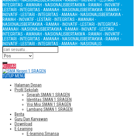
AMANAH - NASIONALIS
BERTAKWA - RAMAH - INOVATIF - LESTARI -
INTEGRITAS - AMANAH - NASIONALIS
BERTAKWA - RAMAH - INOVATIF -
LESTARI - INTEGRITAS - AMANAH - NASIONALIS
BERTAKWA - RAMAH -
INOVATIF - LESTARI - INTEGRITAS - AMANAH - NASIONALIS
BERTAKWA -
RAMAH - INOVATIF - LESTARI - INTEGRITAS - AMANAH -
NASIONALIS
BERTAKWA - RAMAH - INOVATIF - LESTARI - INTEGRITAS -
AMANAH - NASIONALIS
BERTAKWA - RAMAH - INOVATIF - LESTARI -
INTEGRITAS - AMANAH - NASIONALIS
BERTAKWA - RAMAH - INOVATIF -
LESTARI - INTEGRITAS - AMANAH - NASIONALIS
BERTAKWA - RAMAH -
INOVATIF - LESTARI - INTEGRITAS - AMANAH - NASIONALIS
KELUAR
TUTUP MENU
Halaman Depan
Profil Sekolah
Sejarah SMAN 1 SRAGEN
Identitas SMAN 1 SRAGEN
Visi Misi SMAN 1 SRAGEN
Lambang SMAN 1 SRAGEN
Berita
Guru Dan Karyawan
Download
E-Learning
E-learning Smansa