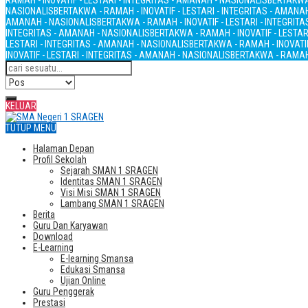
RAMAH - INOVATIF - LESTARI - INTEGRITAS - AMANAH - NASIONALIS
BERTAKWA 
NASIONALIS
BERTAKWA - RAMAH - INOVATIF - LESTARI - INTEGRITAS - AMANA
AMANAH - NASIONALIS
BERTAKWA - RAMAH - INOVATIF - LESTARI - INTEGRIT
INTEGRITAS - AMANAH - NASIONALIS
BERTAKWA - RAMAH - INOVATIF - LESTAR
LESTARI - INTEGRITAS - AMANAH - NASIONALIS
BERTAKWA - RAMAH - INOVATIF
INOVATIF - LESTARI - INTEGRITAS - AMANAH - NASIONALIS
BERTAKWA - RAMAH 
KELUAR
TUTUP MENU
Halaman Depan
Profil Sekolah
Sejarah SMAN 1 SRAGEN
Identitas SMAN 1 SRAGEN
Visi Misi SMAN 1 SRAGEN
Lambang SMAN 1 SRAGEN
Berita
Guru Dan Karyawan
Download
E-Learning
E-learning Smansa
Edukasi Smansa
Ujian Online
Guru Penggerak
Prestasi