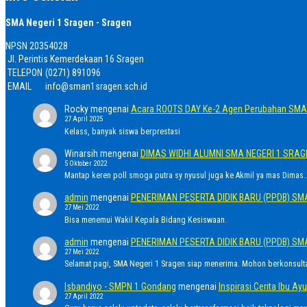
SMA Negeri 1 Sragen - Sragen
NPSN
20354028
Jl. Perintis Kemerdekaan 16 Sragen
TELEPON
(0271) 891096
EMAIL
info@sman1sragen.sch.id
Rocky
mengenai
Acara ROOTS DAY Ke-2 Agen Perubahan SMA 
27 April 2025
Kelass, banyak siswa berprestasi
Winarsih
mengenai
DIMAS WIDHI ALUMNI SMA NEGERI 1 SRA
5 Oktober 2022
Mantap keren poll smoga putra sy nyusul juga ke Akmil ya mas Dimas..
admin
mengenai
PENERIMAN PESERTA DIDIK BARU (PPDB) SM
27 Mei 2022
Bisa menemui Wakil Kepala Bidang Kesiswaan.
admin
mengenai
PENERIMAN PESERTA DIDIK BARU (PPDB) SM
27 Mei 2022
Selamat pagi, SMA Negeri 1 Sragen siap menerima. Mohon berkonsult
Isbandiyo - SMPN 1 Gondang
mengenai
Inspirasi Cerita Ibu 
27 April 2022