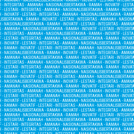
AS - AMANAH - NASIONALIS
BERTAKWA - RAMAH - INOVATIF - LESTARI - INTEGRI
I - INTEGRITAS - AMANAH - NASIONALIS
BERTAKWA - RAMAH - INOVATIF - LESTA
 - LESTARI - INTEGRITAS - AMANAH - NASIONALIS
BERTAKWA - RAMAH - INOVATI
- INOVATIF - LESTARI - INTEGRITAS - AMANAH - NASIONALIS
BERTAKWA - RAMAH
LIS
BERTAKWA - RAMAH - INOVATIF - LESTARI - INTEGRITAS - AMANAH - NASION
H - NASIONALIS
BERTAKWA - RAMAH - INOVATIF - LESTARI - INTEGRITAS - AMAN
AS - AMANAH - NASIONALIS
BERTAKWA - RAMAH - INOVATIF - LESTARI - INTEGRI
I - INTEGRITAS - AMANAH - NASIONALIS
BERTAKWA - RAMAH - INOVATIF - LESTA
 - LESTARI - INTEGRITAS - AMANAH - NASIONALIS
BERTAKWA - RAMAH - INOVATI
- INOVATIF - LESTARI - INTEGRITAS - AMANAH - NASIONALIS
BERTAKWA - RAMAH
- RAMAH - INOVATIF - LESTARI - INTEGRITAS - AMANAH - NASIONALIS
BERTAKWA
H - NASIONALIS
BERTAKWA - RAMAH - INOVATIF - LESTARI - INTEGRITAS - AMAN
AS - AMANAH - NASIONALIS
BERTAKWA - RAMAH - INOVATIF - LESTARI - INTEGRI
I - INTEGRITAS - AMANAH - NASIONALIS
BERTAKWA - RAMAH - INOVATIF - LESTA
 - LESTARI - INTEGRITAS - AMANAH - NASIONALIS
BERTAKWA - RAMAH - INOVATI
- INOVATIF - LESTARI - INTEGRITAS - AMANAH - NASIONALIS
BERTAKWA - RAMAH
- RAMAH - INOVATIF - LESTARI - INTEGRITAS - AMANAH - NASIONALIS
BERTAKWA
H - NASIONALIS
BERTAKWA - RAMAH - INOVATIF - LESTARI - INTEGRITAS - AMAN
AS - AMANAH - NASIONALIS
BERTAKWA - RAMAH - INOVATIF - LESTARI - INTEGRI
I - INTEGRITAS - AMANAH - NASIONALIS
BERTAKWA - RAMAH - INOVATIF - LESTA
 - LESTARI - INTEGRITAS - AMANAH - NASIONALIS
BERTAKWA - RAMAH - INOVATI
- INOVATIF - LESTARI - INTEGRITAS - AMANAH - NASIONALIS
BERTAKWA - RAMAH
- RAMAH - INOVATIF - LESTARI - INTEGRITAS - AMANAH - NASIONALIS
BERTAKWA
H - NASIONALIS
BERTAKWA - RAMAH - INOVATIF - LESTARI - INTEGRITAS - AMAN
AS - AMANAH - NASIONALIS
BERTAKWA - RAMAH - INOVATIF - LESTARI - INTEGRI
I - INTEGRITAS - AMANAH - NASIONALIS
BERTAKWA - RAMAH - INOVATIF - LESTA
 - LESTARI - INTEGRITAS - AMANAH - NASIONALIS
BERTAKWA - RAMAH - INOVATI
- INOVATIF - LESTARI - INTEGRITAS - AMANAH - NASIONALIS
BERTAKWA - RAMAH