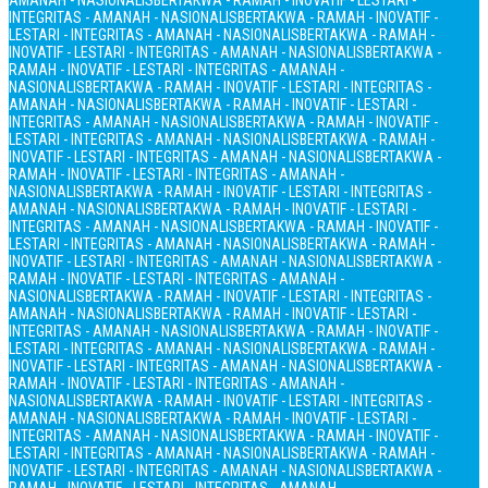
AMANAH - NASIONALIS
BERTAKWA - RAMAH - INOVATIF - LESTARI -
INTEGRITAS - AMANAH - NASIONALIS
BERTAKWA - RAMAH - INOVATIF -
LESTARI - INTEGRITAS - AMANAH - NASIONALIS
BERTAKWA - RAMAH -
INOVATIF - LESTARI - INTEGRITAS - AMANAH - NASIONALIS
BERTAKWA -
RAMAH - INOVATIF - LESTARI - INTEGRITAS - AMANAH -
NASIONALIS
BERTAKWA - RAMAH - INOVATIF - LESTARI - INTEGRITAS -
AMANAH - NASIONALIS
BERTAKWA - RAMAH - INOVATIF - LESTARI -
INTEGRITAS - AMANAH - NASIONALIS
BERTAKWA - RAMAH - INOVATIF -
LESTARI - INTEGRITAS - AMANAH - NASIONALIS
BERTAKWA - RAMAH -
INOVATIF - LESTARI - INTEGRITAS - AMANAH - NASIONALIS
BERTAKWA -
RAMAH - INOVATIF - LESTARI - INTEGRITAS - AMANAH -
NASIONALIS
BERTAKWA - RAMAH - INOVATIF - LESTARI - INTEGRITAS -
AMANAH - NASIONALIS
BERTAKWA - RAMAH - INOVATIF - LESTARI -
INTEGRITAS - AMANAH - NASIONALIS
BERTAKWA - RAMAH - INOVATIF -
LESTARI - INTEGRITAS - AMANAH - NASIONALIS
BERTAKWA - RAMAH -
INOVATIF - LESTARI - INTEGRITAS - AMANAH - NASIONALIS
BERTAKWA -
RAMAH - INOVATIF - LESTARI - INTEGRITAS - AMANAH -
NASIONALIS
BERTAKWA - RAMAH - INOVATIF - LESTARI - INTEGRITAS -
AMANAH - NASIONALIS
BERTAKWA - RAMAH - INOVATIF - LESTARI -
INTEGRITAS - AMANAH - NASIONALIS
BERTAKWA - RAMAH - INOVATIF -
LESTARI - INTEGRITAS - AMANAH - NASIONALIS
BERTAKWA - RAMAH -
INOVATIF - LESTARI - INTEGRITAS - AMANAH - NASIONALIS
BERTAKWA -
RAMAH - INOVATIF - LESTARI - INTEGRITAS - AMANAH -
NASIONALIS
BERTAKWA - RAMAH - INOVATIF - LESTARI - INTEGRITAS -
AMANAH - NASIONALIS
BERTAKWA - RAMAH - INOVATIF - LESTARI -
INTEGRITAS - AMANAH - NASIONALIS
BERTAKWA - RAMAH - INOVATIF -
LESTARI - INTEGRITAS - AMANAH - NASIONALIS
BERTAKWA - RAMAH -
INOVATIF - LESTARI - INTEGRITAS - AMANAH - NASIONALIS
BERTAKWA -