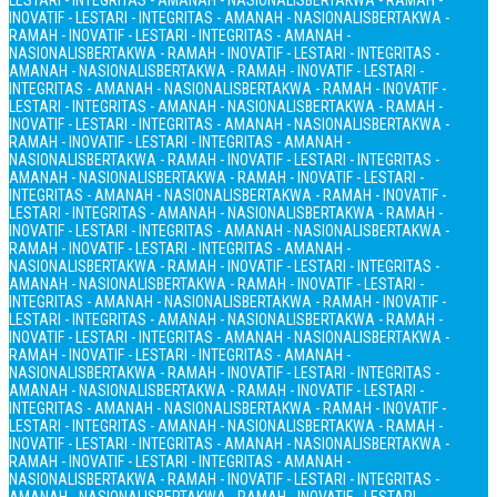
LESTARI - INTEGRITAS - AMANAH - NASIONALIS
BERTAKWA - RAMAH -
INOVATIF - LESTARI - INTEGRITAS - AMANAH - NASIONALIS
BERTAKWA -
RAMAH - INOVATIF - LESTARI - INTEGRITAS - AMANAH -
NASIONALIS
BERTAKWA - RAMAH - INOVATIF - LESTARI - INTEGRITAS -
AMANAH - NASIONALIS
BERTAKWA - RAMAH - INOVATIF - LESTARI -
INTEGRITAS - AMANAH - NASIONALIS
BERTAKWA - RAMAH - INOVATIF -
LESTARI - INTEGRITAS - AMANAH - NASIONALIS
BERTAKWA - RAMAH -
INOVATIF - LESTARI - INTEGRITAS - AMANAH - NASIONALIS
BERTAKWA -
RAMAH - INOVATIF - LESTARI - INTEGRITAS - AMANAH -
NASIONALIS
BERTAKWA - RAMAH - INOVATIF - LESTARI - INTEGRITAS -
AMANAH - NASIONALIS
BERTAKWA - RAMAH - INOVATIF - LESTARI -
INTEGRITAS - AMANAH - NASIONALIS
BERTAKWA - RAMAH - INOVATIF -
LESTARI - INTEGRITAS - AMANAH - NASIONALIS
BERTAKWA - RAMAH -
INOVATIF - LESTARI - INTEGRITAS - AMANAH - NASIONALIS
BERTAKWA -
RAMAH - INOVATIF - LESTARI - INTEGRITAS - AMANAH -
NASIONALIS
BERTAKWA - RAMAH - INOVATIF - LESTARI - INTEGRITAS -
AMANAH - NASIONALIS
BERTAKWA - RAMAH - INOVATIF - LESTARI -
INTEGRITAS - AMANAH - NASIONALIS
BERTAKWA - RAMAH - INOVATIF -
LESTARI - INTEGRITAS - AMANAH - NASIONALIS
BERTAKWA - RAMAH -
INOVATIF - LESTARI - INTEGRITAS - AMANAH - NASIONALIS
BERTAKWA -
RAMAH - INOVATIF - LESTARI - INTEGRITAS - AMANAH -
NASIONALIS
BERTAKWA - RAMAH - INOVATIF - LESTARI - INTEGRITAS -
AMANAH - NASIONALIS
BERTAKWA - RAMAH - INOVATIF - LESTARI -
INTEGRITAS - AMANAH - NASIONALIS
BERTAKWA - RAMAH - INOVATIF -
LESTARI - INTEGRITAS - AMANAH - NASIONALIS
BERTAKWA - RAMAH -
INOVATIF - LESTARI - INTEGRITAS - AMANAH - NASIONALIS
BERTAKWA -
RAMAH - INOVATIF - LESTARI - INTEGRITAS - AMANAH -
NASIONALIS
BERTAKWA - RAMAH - INOVATIF - LESTARI - INTEGRITAS -