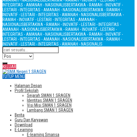
AMANAH - NASIONALIS
BERTAKWA - RAMAH - INOVATIF - LESTARI -
INTEGRITAS - AMANAH - NASIONALIS
BERTAKWA - RAMAH - INOVATIF -
LESTARI - INTEGRITAS - AMANAH - NASIONALIS
BERTAKWA - RAMAH -
INOVATIF - LESTARI - INTEGRITAS - AMANAH - NASIONALIS
BERTAKWA -
RAMAH - INOVATIF - LESTARI - INTEGRITAS - AMANAH -
NASIONALIS
BERTAKWA - RAMAH - INOVATIF - LESTARI - INTEGRITAS -
AMANAH - NASIONALIS
BERTAKWA - RAMAH - INOVATIF - LESTARI -
INTEGRITAS - AMANAH - NASIONALIS
BERTAKWA - RAMAH - INOVATIF -
LESTARI - INTEGRITAS - AMANAH - NASIONALIS
BERTAKWA - RAMAH -
INOVATIF - LESTARI - INTEGRITAS - AMANAH - NASIONALIS
KELUAR
TUTUP MENU
Halaman Depan
Profil Sekolah
Sejarah SMAN 1 SRAGEN
Identitas SMAN 1 SRAGEN
Visi Misi SMAN 1 SRAGEN
Lambang SMAN 1 SRAGEN
Berita
Guru Dan Karyawan
Download
E-Learning
E-learning Smansa