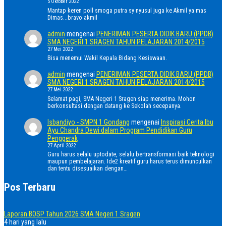
5 Oktober 2022
Mantap keren poll smoga putra sy nyusul juga ke Akmil ya mas
Dimas...bravo akmil
admin
mengenai
PENERIMAN PESERTA DIDIK BARU (PPDB)
SMA NEGERI 1 SRAGEN TAHUN PELAJARAN 2014/2015
27 Mei 2022
Bisa menemui Wakil Kepala Bidang Kesiswaan.
admin
mengenai
PENERIMAN PESERTA DIDIK BARU (PPDB)
SMA NEGERI 1 SRAGEN TAHUN PELAJARAN 2014/2015
27 Mei 2022
Selamat pagi, SMA Negeri 1 Sragen siap menerima. Mohon
berkonsultasi dengan datang ke Sekolah secepanya.
Isbandiyo - SMPN 1 Gondang
mengenai
Inspirasi Cerita Ibu
Ayu Chandra Dewi dalam Program Pendidikan Guru
Penggerak
27 April 2022
Guru harus selalu uptodate, selalu bertransformasi baik teknologi
maupun pembelajaran. Ide2 kreatif guru harus terus dimunculkan
dan tentu disesuaikan dengan…
Pos Terbaru
Laporan BOSP Tahun 2026 SMA Negeri 1 Sragen
4 hari yang lalu