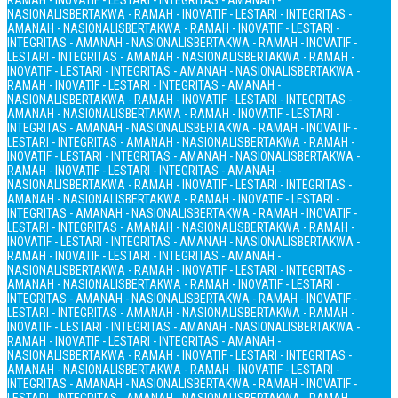
RAMAH - INOVATIF - LESTARI - INTEGRITAS - AMANAH -
NASIONALIS
BERTAKWA - RAMAH - INOVATIF - LESTARI - INTEGRITAS -
AMANAH - NASIONALIS
BERTAKWA - RAMAH - INOVATIF - LESTARI -
INTEGRITAS - AMANAH - NASIONALIS
BERTAKWA - RAMAH - INOVATIF -
LESTARI - INTEGRITAS - AMANAH - NASIONALIS
BERTAKWA - RAMAH -
INOVATIF - LESTARI - INTEGRITAS - AMANAH - NASIONALIS
BERTAKWA -
RAMAH - INOVATIF - LESTARI - INTEGRITAS - AMANAH -
NASIONALIS
BERTAKWA - RAMAH - INOVATIF - LESTARI - INTEGRITAS -
AMANAH - NASIONALIS
BERTAKWA - RAMAH - INOVATIF - LESTARI -
INTEGRITAS - AMANAH - NASIONALIS
BERTAKWA - RAMAH - INOVATIF -
LESTARI - INTEGRITAS - AMANAH - NASIONALIS
BERTAKWA - RAMAH -
INOVATIF - LESTARI - INTEGRITAS - AMANAH - NASIONALIS
BERTAKWA -
RAMAH - INOVATIF - LESTARI - INTEGRITAS - AMANAH -
NASIONALIS
BERTAKWA - RAMAH - INOVATIF - LESTARI - INTEGRITAS -
AMANAH - NASIONALIS
BERTAKWA - RAMAH - INOVATIF - LESTARI -
INTEGRITAS - AMANAH - NASIONALIS
BERTAKWA - RAMAH - INOVATIF -
LESTARI - INTEGRITAS - AMANAH - NASIONALIS
BERTAKWA - RAMAH -
INOVATIF - LESTARI - INTEGRITAS - AMANAH - NASIONALIS
BERTAKWA -
RAMAH - INOVATIF - LESTARI - INTEGRITAS - AMANAH -
NASIONALIS
BERTAKWA - RAMAH - INOVATIF - LESTARI - INTEGRITAS -
AMANAH - NASIONALIS
BERTAKWA - RAMAH - INOVATIF - LESTARI -
INTEGRITAS - AMANAH - NASIONALIS
BERTAKWA - RAMAH - INOVATIF -
LESTARI - INTEGRITAS - AMANAH - NASIONALIS
BERTAKWA - RAMAH -
INOVATIF - LESTARI - INTEGRITAS - AMANAH - NASIONALIS
BERTAKWA -
RAMAH - INOVATIF - LESTARI - INTEGRITAS - AMANAH -
NASIONALIS
BERTAKWA - RAMAH - INOVATIF - LESTARI - INTEGRITAS -
AMANAH - NASIONALIS
BERTAKWA - RAMAH - INOVATIF - LESTARI -
INTEGRITAS - AMANAH - NASIONALIS
BERTAKWA - RAMAH - INOVATIF -