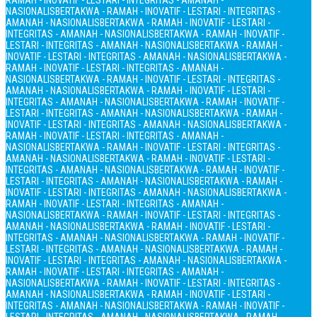
RAMAH - INOVATIF - LESTARI - INTEGRITAS - AMANAH -
NASIONALIS
BERTAKWA - RAMAH - INOVATIF - LESTARI - INTEGRITAS -
AMANAH - NASIONALIS
BERTAKWA - RAMAH - INOVATIF - LESTARI -
INTEGRITAS - AMANAH - NASIONALIS
BERTAKWA - RAMAH - INOVATIF -
LESTARI - INTEGRITAS - AMANAH - NASIONALIS
BERTAKWA - RAMAH -
INOVATIF - LESTARI - INTEGRITAS - AMANAH - NASIONALIS
BERTAKWA -
RAMAH - INOVATIF - LESTARI - INTEGRITAS - AMANAH -
NASIONALIS
BERTAKWA - RAMAH - INOVATIF - LESTARI - INTEGRITAS -
AMANAH - NASIONALIS
BERTAKWA - RAMAH - INOVATIF - LESTARI -
INTEGRITAS - AMANAH - NASIONALIS
BERTAKWA - RAMAH - INOVATIF -
LESTARI - INTEGRITAS - AMANAH - NASIONALIS
BERTAKWA - RAMAH -
INOVATIF - LESTARI - INTEGRITAS - AMANAH - NASIONALIS
BERTAKWA -
RAMAH - INOVATIF - LESTARI - INTEGRITAS - AMANAH -
NASIONALIS
BERTAKWA - RAMAH - INOVATIF - LESTARI - INTEGRITAS -
AMANAH - NASIONALIS
BERTAKWA - RAMAH - INOVATIF - LESTARI -
INTEGRITAS - AMANAH - NASIONALIS
BERTAKWA - RAMAH - INOVATIF -
LESTARI - INTEGRITAS - AMANAH - NASIONALIS
BERTAKWA - RAMAH -
INOVATIF - LESTARI - INTEGRITAS - AMANAH - NASIONALIS
BERTAKWA -
RAMAH - INOVATIF - LESTARI - INTEGRITAS - AMANAH -
NASIONALIS
BERTAKWA - RAMAH - INOVATIF - LESTARI - INTEGRITAS -
AMANAH - NASIONALIS
BERTAKWA - RAMAH - INOVATIF - LESTARI -
INTEGRITAS - AMANAH - NASIONALIS
BERTAKWA - RAMAH - INOVATIF -
LESTARI - INTEGRITAS - AMANAH - NASIONALIS
BERTAKWA - RAMAH -
INOVATIF - LESTARI - INTEGRITAS - AMANAH - NASIONALIS
BERTAKWA -
RAMAH - INOVATIF - LESTARI - INTEGRITAS - AMANAH -
NASIONALIS
BERTAKWA - RAMAH - INOVATIF - LESTARI - INTEGRITAS -
AMANAH - NASIONALIS
BERTAKWA - RAMAH - INOVATIF - LESTARI -
INTEGRITAS - AMANAH - NASIONALIS
BERTAKWA - RAMAH - INOVATIF -