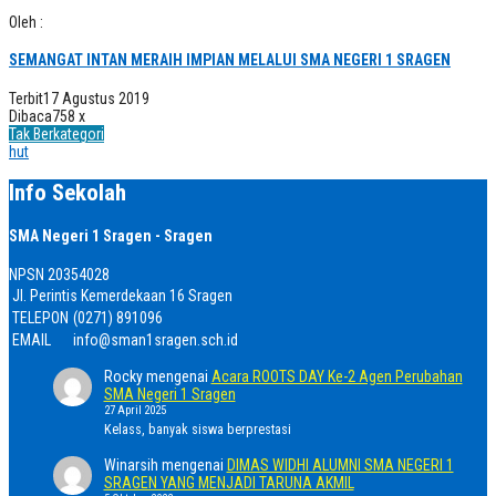
Oleh :
SEMANGAT INTAN MERAIH IMPIAN MELALUI SMA NEGERI 1 SRAGEN
Terbit
17 Agustus 2019
Dibaca
758 x
Tak Berkategori
hut
Info Sekolah
SMA Negeri 1 Sragen - Sragen
NPSN
20354028
Jl. Perintis Kemerdekaan 16 Sragen
TELEPON
(0271) 891096
EMAIL
info@sman1sragen.sch.id
Rocky
mengenai
Acara ROOTS DAY Ke-2 Agen Perubahan
SMA Negeri 1 Sragen
27 April 2025
Kelass, banyak siswa berprestasi
Winarsih
mengenai
DIMAS WIDHI ALUMNI SMA NEGERI 1
SRAGEN YANG MENJADI TARUNA AKMIL