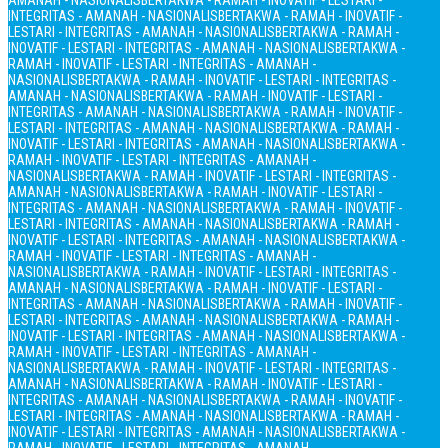
AMANAH - NASIONALIS
BERTAKWA - RAMAH - INOVATIF - LESTARI -
INTEGRITAS - AMANAH - NASIONALIS
BERTAKWA - RAMAH - INOVATIF -
LESTARI - INTEGRITAS - AMANAH - NASIONALIS
BERTAKWA - RAMAH -
INOVATIF - LESTARI - INTEGRITAS - AMANAH - NASIONALIS
BERTAKWA -
RAMAH - INOVATIF - LESTARI - INTEGRITAS - AMANAH -
NASIONALIS
BERTAKWA - RAMAH - INOVATIF - LESTARI - INTEGRITAS -
AMANAH - NASIONALIS
BERTAKWA - RAMAH - INOVATIF - LESTARI -
INTEGRITAS - AMANAH - NASIONALIS
BERTAKWA - RAMAH - INOVATIF -
LESTARI - INTEGRITAS - AMANAH - NASIONALIS
BERTAKWA - RAMAH -
INOVATIF - LESTARI - INTEGRITAS - AMANAH - NASIONALIS
BERTAKWA -
RAMAH - INOVATIF - LESTARI - INTEGRITAS - AMANAH -
NASIONALIS
BERTAKWA - RAMAH - INOVATIF - LESTARI - INTEGRITAS -
AMANAH - NASIONALIS
BERTAKWA - RAMAH - INOVATIF - LESTARI -
INTEGRITAS - AMANAH - NASIONALIS
BERTAKWA - RAMAH - INOVATIF -
LESTARI - INTEGRITAS - AMANAH - NASIONALIS
BERTAKWA - RAMAH -
INOVATIF - LESTARI - INTEGRITAS - AMANAH - NASIONALIS
BERTAKWA -
RAMAH - INOVATIF - LESTARI - INTEGRITAS - AMANAH -
NASIONALIS
BERTAKWA - RAMAH - INOVATIF - LESTARI - INTEGRITAS -
AMANAH - NASIONALIS
BERTAKWA - RAMAH - INOVATIF - LESTARI -
INTEGRITAS - AMANAH - NASIONALIS
BERTAKWA - RAMAH - INOVATIF -
LESTARI - INTEGRITAS - AMANAH - NASIONALIS
BERTAKWA - RAMAH -
INOVATIF - LESTARI - INTEGRITAS - AMANAH - NASIONALIS
BERTAKWA -
RAMAH - INOVATIF - LESTARI - INTEGRITAS - AMANAH -
NASIONALIS
BERTAKWA - RAMAH - INOVATIF - LESTARI - INTEGRITAS -
AMANAH - NASIONALIS
BERTAKWA - RAMAH - INOVATIF - LESTARI -
INTEGRITAS - AMANAH - NASIONALIS
BERTAKWA - RAMAH - INOVATIF -
LESTARI - INTEGRITAS - AMANAH - NASIONALIS
BERTAKWA - RAMAH -
INOVATIF - LESTARI - INTEGRITAS - AMANAH - NASIONALIS
BERTAKWA -