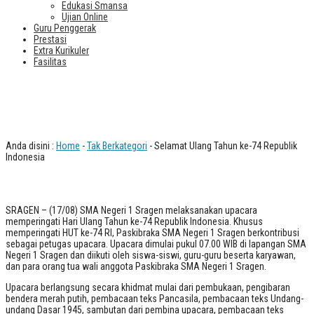
Edukasi Smansa
Ujian Online
Guru Penggerak
Prestasi
Extra Kurikuler
Fasilitas
Selamat Ulang Tahun ke-74 Republik
Indonesia
Anda disini :
Home
-
Tak Berkategori
- Selamat Ulang Tahun ke-74 Republik
Indonesia
SRAGEN – (17/08) SMA Negeri 1 Sragen melaksanakan upacara
memperingati Hari Ulang Tahun ke-74 Republik Indonesia. Khusus
memperingati HUT ke-74 RI, Paskibraka SMA Negeri 1 Sragen berkontribusi
sebagai petugas upacara. Upacara dimulai pukul 07.00 WIB di lapangan SMA
Negeri 1 Sragen dan diikuti oleh siswa-siswi, guru-guru beserta karyawan,
dan para orang tua wali anggota Paskibraka SMA Negeri 1 Sragen.
Upacara berlangsung secara khidmat mulai dari pembukaan, pengibaran
bendera merah putih, pembacaan teks Pancasila, pembacaan teks Undang-
undang Dasar 1945, sambutan dari pembina upacara, pembacaan teks