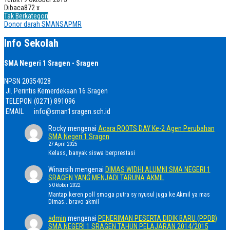
Dibaca
872 x
Tak Berkategori
Donor darah SMANSA
PMR
Info Sekolah
SMA Negeri 1 Sragen - Sragen
NPSN
20354028
Jl. Perintis Kemerdekaan 16 Sragen
TELEPON
(0271) 891096
EMAIL
info@sman1sragen.sch.id
Rocky
mengenai
Acara ROOTS DAY Ke-2 Agen Perubahan
SMA Negeri 1 Sragen
27 April 2025
Kelass, banyak siswa berprestasi
Winarsih
mengenai
DIMAS WIDHI ALUMNI SMA NEGERI 1
SRAGEN YANG MENJADI TARUNA AKMIL
5 Oktober 2022
Mantap keren poll smoga putra sy nyusul juga ke Akmil ya mas
Dimas...bravo akmil
admin
mengenai
PENERIMAN PESERTA DIDIK BARU (PPDB)
SMA NEGERI 1 SRAGEN TAHUN PELAJARAN 2014/2015