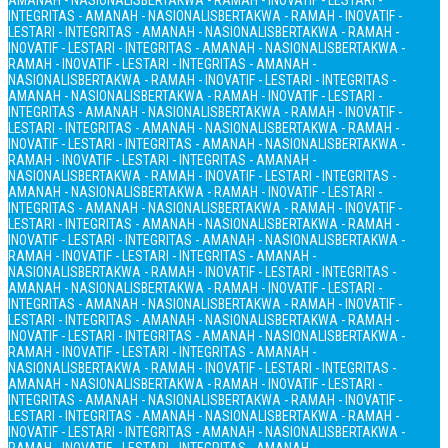
AMANAH - NASIONALIS
BERTAKWA - RAMAH - INOVATIF - LESTARI -
INTEGRITAS - AMANAH - NASIONALIS
BERTAKWA - RAMAH - INOVATIF -
LESTARI - INTEGRITAS - AMANAH - NASIONALIS
BERTAKWA - RAMAH -
INOVATIF - LESTARI - INTEGRITAS - AMANAH - NASIONALIS
BERTAKWA -
RAMAH - INOVATIF - LESTARI - INTEGRITAS - AMANAH -
NASIONALIS
BERTAKWA - RAMAH - INOVATIF - LESTARI - INTEGRITAS -
AMANAH - NASIONALIS
BERTAKWA - RAMAH - INOVATIF - LESTARI -
INTEGRITAS - AMANAH - NASIONALIS
BERTAKWA - RAMAH - INOVATIF -
LESTARI - INTEGRITAS - AMANAH - NASIONALIS
BERTAKWA - RAMAH -
INOVATIF - LESTARI - INTEGRITAS - AMANAH - NASIONALIS
BERTAKWA -
RAMAH - INOVATIF - LESTARI - INTEGRITAS - AMANAH -
NASIONALIS
BERTAKWA - RAMAH - INOVATIF - LESTARI - INTEGRITAS -
AMANAH - NASIONALIS
BERTAKWA - RAMAH - INOVATIF - LESTARI -
INTEGRITAS - AMANAH - NASIONALIS
BERTAKWA - RAMAH - INOVATIF -
LESTARI - INTEGRITAS - AMANAH - NASIONALIS
BERTAKWA - RAMAH -
INOVATIF - LESTARI - INTEGRITAS - AMANAH - NASIONALIS
BERTAKWA -
RAMAH - INOVATIF - LESTARI - INTEGRITAS - AMANAH -
NASIONALIS
BERTAKWA - RAMAH - INOVATIF - LESTARI - INTEGRITAS -
AMANAH - NASIONALIS
BERTAKWA - RAMAH - INOVATIF - LESTARI -
INTEGRITAS - AMANAH - NASIONALIS
BERTAKWA - RAMAH - INOVATIF -
LESTARI - INTEGRITAS - AMANAH - NASIONALIS
BERTAKWA - RAMAH -
INOVATIF - LESTARI - INTEGRITAS - AMANAH - NASIONALIS
BERTAKWA -
RAMAH - INOVATIF - LESTARI - INTEGRITAS - AMANAH -
NASIONALIS
BERTAKWA - RAMAH - INOVATIF - LESTARI - INTEGRITAS -
AMANAH - NASIONALIS
BERTAKWA - RAMAH - INOVATIF - LESTARI -
INTEGRITAS - AMANAH - NASIONALIS
BERTAKWA - RAMAH - INOVATIF -
LESTARI - INTEGRITAS - AMANAH - NASIONALIS
BERTAKWA - RAMAH -
INOVATIF - LESTARI - INTEGRITAS - AMANAH - NASIONALIS
BERTAKWA -