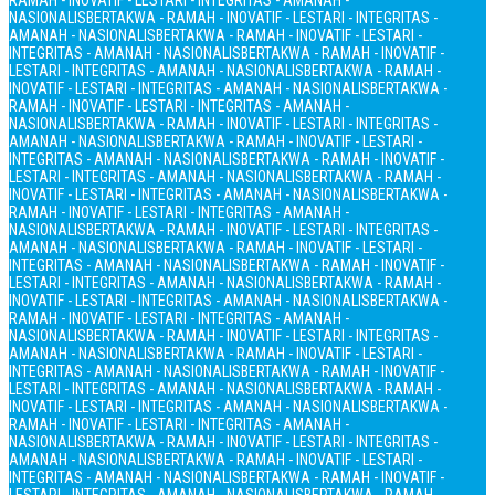
RAMAH - INOVATIF - LESTARI - INTEGRITAS - AMANAH -
NASIONALIS
BERTAKWA - RAMAH - INOVATIF - LESTARI - INTEGRITAS -
AMANAH - NASIONALIS
BERTAKWA - RAMAH - INOVATIF - LESTARI -
INTEGRITAS - AMANAH - NASIONALIS
BERTAKWA - RAMAH - INOVATIF -
LESTARI - INTEGRITAS - AMANAH - NASIONALIS
BERTAKWA - RAMAH -
INOVATIF - LESTARI - INTEGRITAS - AMANAH - NASIONALIS
BERTAKWA -
RAMAH - INOVATIF - LESTARI - INTEGRITAS - AMANAH -
NASIONALIS
BERTAKWA - RAMAH - INOVATIF - LESTARI - INTEGRITAS -
AMANAH - NASIONALIS
BERTAKWA - RAMAH - INOVATIF - LESTARI -
INTEGRITAS - AMANAH - NASIONALIS
BERTAKWA - RAMAH - INOVATIF -
LESTARI - INTEGRITAS - AMANAH - NASIONALIS
BERTAKWA - RAMAH -
INOVATIF - LESTARI - INTEGRITAS - AMANAH - NASIONALIS
BERTAKWA -
RAMAH - INOVATIF - LESTARI - INTEGRITAS - AMANAH -
NASIONALIS
BERTAKWA - RAMAH - INOVATIF - LESTARI - INTEGRITAS -
AMANAH - NASIONALIS
BERTAKWA - RAMAH - INOVATIF - LESTARI -
INTEGRITAS - AMANAH - NASIONALIS
BERTAKWA - RAMAH - INOVATIF -
LESTARI - INTEGRITAS - AMANAH - NASIONALIS
BERTAKWA - RAMAH -
INOVATIF - LESTARI - INTEGRITAS - AMANAH - NASIONALIS
BERTAKWA -
RAMAH - INOVATIF - LESTARI - INTEGRITAS - AMANAH -
NASIONALIS
BERTAKWA - RAMAH - INOVATIF - LESTARI - INTEGRITAS -
AMANAH - NASIONALIS
BERTAKWA - RAMAH - INOVATIF - LESTARI -
INTEGRITAS - AMANAH - NASIONALIS
BERTAKWA - RAMAH - INOVATIF -
LESTARI - INTEGRITAS - AMANAH - NASIONALIS
BERTAKWA - RAMAH -
INOVATIF - LESTARI - INTEGRITAS - AMANAH - NASIONALIS
BERTAKWA -
RAMAH - INOVATIF - LESTARI - INTEGRITAS - AMANAH -
NASIONALIS
BERTAKWA - RAMAH - INOVATIF - LESTARI - INTEGRITAS -
AMANAH - NASIONALIS
BERTAKWA - RAMAH - INOVATIF - LESTARI -
INTEGRITAS - AMANAH - NASIONALIS
BERTAKWA - RAMAH - INOVATIF -