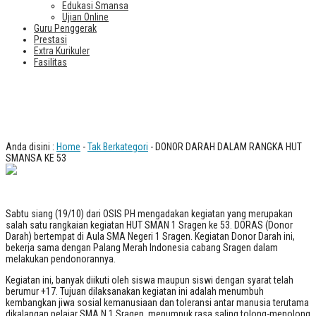
Edukasi Smansa
Ujian Online
Guru Penggerak
Prestasi
Extra Kurikuler
Fasilitas
DONOR DARAH DALAM RANGKA HUT
SMANSA KE 53
Anda disini :
Home
-
Tak Berkategori
- DONOR DARAH DALAM RANGKA HUT
SMANSA KE 53
Sabtu siang (19/10) dari OSIS PH mengadakan kegiatan yang merupakan
salah satu rangkaian kegiatan HUT SMAN 1 Sragen ke 53. DORAS (Donor
Darah) bertempat di Aula SMA Negeri 1 Sragen. Kegiatan Donor Darah ini,
bekerja sama dengan Palang Merah Indonesia cabang Sragen dalam
melakukan pendonorannya.
Kegiatan ini, banyak diikuti oleh siswa maupun siswi dengan syarat telah
berumur +17. Tujuan dilaksanakan kegiatan ini adalah menumbuh
kembangkan jiwa sosial kemanusiaan dan toleransi antar manusia terutama
dikalangan pelajar SMA N 1 Sragen, menumpuk rasa saling tolong-menolong