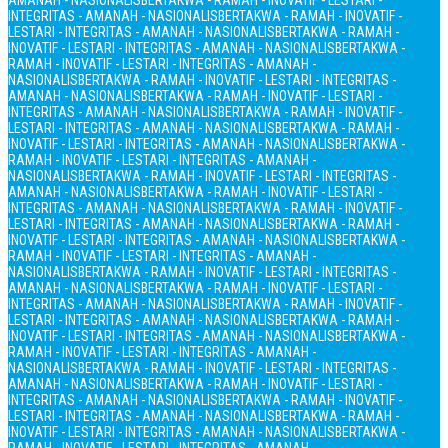
AMANAH - NASIONALIS
BERTAKWA - RAMAH - INOVATIF - LESTARI -
INTEGRITAS - AMANAH - NASIONALIS
BERTAKWA - RAMAH - INOVATIF -
LESTARI - INTEGRITAS - AMANAH - NASIONALIS
BERTAKWA - RAMAH -
INOVATIF - LESTARI - INTEGRITAS - AMANAH - NASIONALIS
BERTAKWA -
RAMAH - INOVATIF - LESTARI - INTEGRITAS - AMANAH -
NASIONALIS
BERTAKWA - RAMAH - INOVATIF - LESTARI - INTEGRITAS -
AMANAH - NASIONALIS
BERTAKWA - RAMAH - INOVATIF - LESTARI -
INTEGRITAS - AMANAH - NASIONALIS
BERTAKWA - RAMAH - INOVATIF -
LESTARI - INTEGRITAS - AMANAH - NASIONALIS
BERTAKWA - RAMAH -
INOVATIF - LESTARI - INTEGRITAS - AMANAH - NASIONALIS
BERTAKWA -
RAMAH - INOVATIF - LESTARI - INTEGRITAS - AMANAH -
NASIONALIS
BERTAKWA - RAMAH - INOVATIF - LESTARI - INTEGRITAS -
AMANAH - NASIONALIS
BERTAKWA - RAMAH - INOVATIF - LESTARI -
INTEGRITAS - AMANAH - NASIONALIS
BERTAKWA - RAMAH - INOVATIF -
LESTARI - INTEGRITAS - AMANAH - NASIONALIS
BERTAKWA - RAMAH -
INOVATIF - LESTARI - INTEGRITAS - AMANAH - NASIONALIS
BERTAKWA -
RAMAH - INOVATIF - LESTARI - INTEGRITAS - AMANAH -
NASIONALIS
BERTAKWA - RAMAH - INOVATIF - LESTARI - INTEGRITAS -
AMANAH - NASIONALIS
BERTAKWA - RAMAH - INOVATIF - LESTARI -
INTEGRITAS - AMANAH - NASIONALIS
BERTAKWA - RAMAH - INOVATIF -
LESTARI - INTEGRITAS - AMANAH - NASIONALIS
BERTAKWA - RAMAH -
INOVATIF - LESTARI - INTEGRITAS - AMANAH - NASIONALIS
BERTAKWA -
RAMAH - INOVATIF - LESTARI - INTEGRITAS - AMANAH -
NASIONALIS
BERTAKWA - RAMAH - INOVATIF - LESTARI - INTEGRITAS -
AMANAH - NASIONALIS
BERTAKWA - RAMAH - INOVATIF - LESTARI -
INTEGRITAS - AMANAH - NASIONALIS
BERTAKWA - RAMAH - INOVATIF -
LESTARI - INTEGRITAS - AMANAH - NASIONALIS
BERTAKWA - RAMAH -
INOVATIF - LESTARI - INTEGRITAS - AMANAH - NASIONALIS
BERTAKWA -