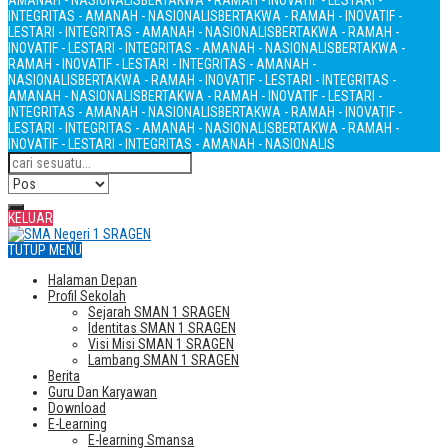
AMANAH - NASIONALIS
BERTAKWA - RAMAH - INOVATIF - LESTARI -
INTEGRITAS - AMANAH - NASIONALIS
BERTAKWA - RAMAH - INOVATIF -
LESTARI - INTEGRITAS - AMANAH - NASIONALIS
BERTAKWA - RAMAH -
INOVATIF - LESTARI - INTEGRITAS - AMANAH - NASIONALIS
BERTAKWA -
RAMAH - INOVATIF - LESTARI - INTEGRITAS - AMANAH -
NASIONALIS
BERTAKWA - RAMAH - INOVATIF - LESTARI - INTEGRITAS -
AMANAH - NASIONALIS
BERTAKWA - RAMAH - INOVATIF - LESTARI -
INTEGRITAS - AMANAH - NASIONALIS
BERTAKWA - RAMAH - INOVATIF -
LESTARI - INTEGRITAS - AMANAH - NASIONALIS
BERTAKWA - RAMAH -
INOVATIF - LESTARI - INTEGRITAS - AMANAH - NASIONALIS
KELUAR
TUTUP MENU
Halaman Depan
Profil Sekolah
Sejarah SMAN 1 SRAGEN
Identitas SMAN 1 SRAGEN
Visi Misi SMAN 1 SRAGEN
Lambang SMAN 1 SRAGEN
Berita
Guru Dan Karyawan
Download
E-Learning
E-learning Smansa