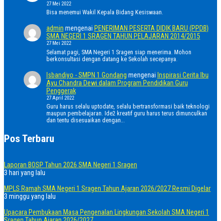
27 Mei 2022
Bisa menemui Wakil Kepala Bidang Kesiswaan.
admin
mengenai
PENERIMAN PESERTA DIDIK BARU (PPDB)
SMA NEGERI 1 SRAGEN TAHUN PELAJARAN 2014/2015
27 Mei 2022
Selamat pagi, SMA Negeri 1 Sragen siap menerima. Mohon
berkonsultasi dengan datang ke Sekolah secepanya.
Isbandiyo - SMPN 1 Gondang
mengenai
Inspirasi Cerita Ibu
Ayu Chandra Dewi dalam Program Pendidikan Guru
Penggerak
27 April 2022
Guru harus selalu uptodate, selalu bertransformasi baik teknologi
maupun pembelajaran. Ide2 kreatif guru harus terus dimunculkan
dan tentu disesuaikan dengan…
Pos Terbaru
Laporan BOSP Tahun 2026 SMA Negeri 1 Sragen
3 hari yang lalu
MPLS Ramah SMA Negeri 1 Sragen Tahun Ajaran 2026/2027 Resmi Digelar
3 minggu yang lalu
Upacara Pembukaan Masa Pengenalan Lingkungan Sekolah SMA Negeri 1
Sragen Tahun Ajaran 2026/2027