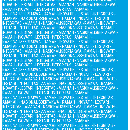
LESTARI - INTEGRITAS - AMANAH - NASIONALIS
BERTAKWA - RAMAH -
INOVATIF - LESTARI - INTEGRITAS - AMANAH - NASIONALIS
BERTAKWA -
RAMAH - INOVATIF - LESTARI - INTEGRITAS - AMANAH -
NASIONALIS
BERTAKWA - RAMAH - INOVATIF - LESTARI - INTEGRITAS -
AMANAH - NASIONALIS
BERTAKWA - RAMAH - INOVATIF - LESTARI -
INTEGRITAS - AMANAH - NASIONALIS
BERTAKWA - RAMAH - INOVATIF -
LESTARI - INTEGRITAS - AMANAH - NASIONALIS
BERTAKWA - RAMAH -
INOVATIF - LESTARI - INTEGRITAS - AMANAH - NASIONALIS
BERTAKWA -
RAMAH - INOVATIF - LESTARI - INTEGRITAS - AMANAH -
NASIONALIS
BERTAKWA - RAMAH - INOVATIF - LESTARI - INTEGRITAS -
AMANAH - NASIONALIS
BERTAKWA - RAMAH - INOVATIF - LESTARI -
INTEGRITAS - AMANAH - NASIONALIS
BERTAKWA - RAMAH - INOVATIF -
LESTARI - INTEGRITAS - AMANAH - NASIONALIS
BERTAKWA - RAMAH -
INOVATIF - LESTARI - INTEGRITAS - AMANAH - NASIONALIS
BERTAKWA -
RAMAH - INOVATIF - LESTARI - INTEGRITAS - AMANAH -
NASIONALIS
BERTAKWA - RAMAH - INOVATIF - LESTARI - INTEGRITAS -
AMANAH - NASIONALIS
BERTAKWA - RAMAH - INOVATIF - LESTARI -
INTEGRITAS - AMANAH - NASIONALIS
BERTAKWA - RAMAH - INOVATIF -
LESTARI - INTEGRITAS - AMANAH - NASIONALIS
BERTAKWA - RAMAH -
INOVATIF - LESTARI - INTEGRITAS - AMANAH - NASIONALIS
BERTAKWA -
RAMAH - INOVATIF - LESTARI - INTEGRITAS - AMANAH -
NASIONALIS
BERTAKWA - RAMAH - INOVATIF - LESTARI - INTEGRITAS -
AMANAH - NASIONALIS
BERTAKWA - RAMAH - INOVATIF - LESTARI -
INTEGRITAS - AMANAH - NASIONALIS
BERTAKWA - RAMAH - INOVATIF -
LESTARI - INTEGRITAS - AMANAH - NASIONALIS
BERTAKWA - RAMAH -
INOVATIF - LESTARI - INTEGRITAS - AMANAH - NASIONALIS
BERTAKWA -
RAMAH - INOVATIF - LESTARI - INTEGRITAS - AMANAH -
NASIONALIS
BERTAKWA - RAMAH - INOVATIF - LESTARI - INTEGRITAS -