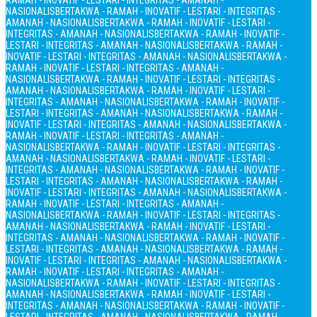
RAMAH - INOVATIF - LESTARI - INTEGRITAS - AMANAH -
NASIONALIS
BERTAKWA - RAMAH - INOVATIF - LESTARI - INTEGRITAS -
AMANAH - NASIONALIS
BERTAKWA - RAMAH - INOVATIF - LESTARI -
INTEGRITAS - AMANAH - NASIONALIS
BERTAKWA - RAMAH - INOVATIF -
LESTARI - INTEGRITAS - AMANAH - NASIONALIS
BERTAKWA - RAMAH -
INOVATIF - LESTARI - INTEGRITAS - AMANAH - NASIONALIS
BERTAKWA -
RAMAH - INOVATIF - LESTARI - INTEGRITAS - AMANAH -
NASIONALIS
BERTAKWA - RAMAH - INOVATIF - LESTARI - INTEGRITAS -
AMANAH - NASIONALIS
BERTAKWA - RAMAH - INOVATIF - LESTARI -
INTEGRITAS - AMANAH - NASIONALIS
BERTAKWA - RAMAH - INOVATIF -
LESTARI - INTEGRITAS - AMANAH - NASIONALIS
BERTAKWA - RAMAH -
INOVATIF - LESTARI - INTEGRITAS - AMANAH - NASIONALIS
BERTAKWA -
RAMAH - INOVATIF - LESTARI - INTEGRITAS - AMANAH -
NASIONALIS
BERTAKWA - RAMAH - INOVATIF - LESTARI - INTEGRITAS -
AMANAH - NASIONALIS
BERTAKWA - RAMAH - INOVATIF - LESTARI -
INTEGRITAS - AMANAH - NASIONALIS
BERTAKWA - RAMAH - INOVATIF -
LESTARI - INTEGRITAS - AMANAH - NASIONALIS
BERTAKWA - RAMAH -
INOVATIF - LESTARI - INTEGRITAS - AMANAH - NASIONALIS
BERTAKWA -
RAMAH - INOVATIF - LESTARI - INTEGRITAS - AMANAH -
NASIONALIS
BERTAKWA - RAMAH - INOVATIF - LESTARI - INTEGRITAS -
AMANAH - NASIONALIS
BERTAKWA - RAMAH - INOVATIF - LESTARI -
INTEGRITAS - AMANAH - NASIONALIS
BERTAKWA - RAMAH - INOVATIF -
LESTARI - INTEGRITAS - AMANAH - NASIONALIS
BERTAKWA - RAMAH -
INOVATIF - LESTARI - INTEGRITAS - AMANAH - NASIONALIS
BERTAKWA -
RAMAH - INOVATIF - LESTARI - INTEGRITAS - AMANAH -
NASIONALIS
BERTAKWA - RAMAH - INOVATIF - LESTARI - INTEGRITAS -
AMANAH - NASIONALIS
BERTAKWA - RAMAH - INOVATIF - LESTARI -
INTEGRITAS - AMANAH - NASIONALIS
BERTAKWA - RAMAH - INOVATIF -